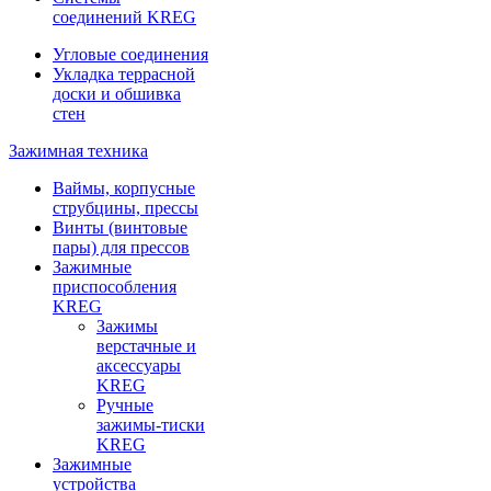
соединений KREG
Угловые соединения
Укладка террасной
доски и обшивка
стен
Зажимная техника
Ваймы, корпусные
струбцины, прессы
Винты (винтовые
пары) для прессов
Зажимные
приспособления
KREG
Зажимы
верстачные и
аксессуары
KREG
Ручные
зажимы-тиски
KREG
Зажимные
устройства