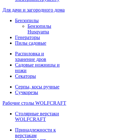
Для дачи и загородного дома
Бензопилы
Бензопилы
Husqvarna
Генераторы
Пилы садовые
Распиловка и
хранение дров
Садовые ножницы и
ножи
Секаторы
Серпы, косы ручные
Сучкорезы
Рабочие столы WOLFCRAFT
Столярные верстаки
WOLFCRAFT
Принадлежности к
верстакам