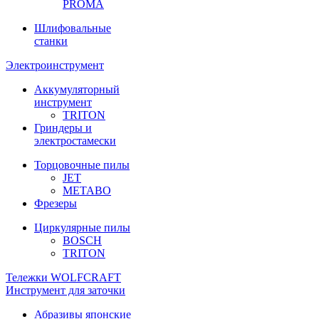
PROMA
Шлифовальные
станки
Электроинструмент
Аккумуляторный
инструмент
TRITON
Гриндеры и
электростамески
Торцовочные пилы
JET
METABO
Фрезеры
Циркулярные пилы
BOSCH
TRITON
Тележки WOLFCRAFT
Инструмент для заточки
Абразивы японские