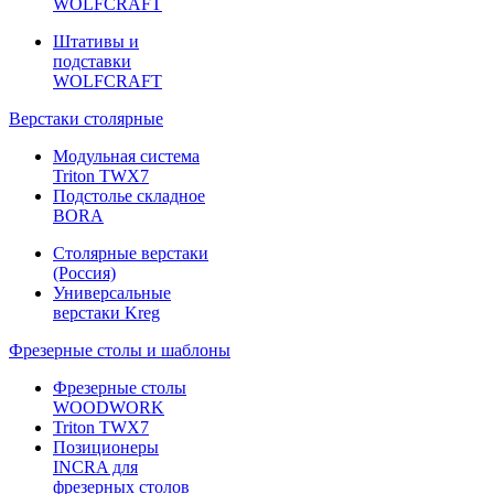
WOLFCRAFT
Штативы и
подставки
WOLFCRAFT
Верстаки столярные
Модульная система
Triton TWX7
Подстолье складное
BORA
Столярные верстаки
(Россия)
Универсальные
верстаки Kreg
Фрезерные столы и шаблоны
Фрезерные столы
WOODWORK
Triton TWX7
Позиционеры
INCRA для
фрезерных столов