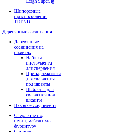
Leigh SuperJig
Шипорезные
приспособления
TREND
Деревянные соединения
Деревянные
соединения на
шкантах
Наборы
инструмента
для сверления
Принадлежности
для сверления
под шканты
Шаблоны для
сверления под
шканты
Пазовые соединения
Сверление под
петли, мебельную
фурнитуру
Системы