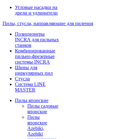
Угловые насадки на
дрели и удлинители
Пилы, стусла, направляющие для пиления
Позиционеры
INCRA для пильных
станков
Комбинированные
пильно-фрезерные
системы INCRA
Шины для
циркулярных пил
Стусла
Система LINE
MASTER
Пилы японские
Пилы садовые
японские
Пилы
японские
Azebiki,
Azehiki