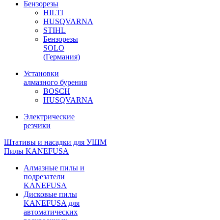
Бензорезы
HILTI
HUSQVARNA
STIHL
Бензорезы
SOLO
(Германия)
Установки
алмазного бурения
BOSCH
HUSQVARNA
Электрические
резчики
Штативы и насадки для УШМ
Пилы KANEFUSA
Алмазные пилы и
подрезатели
KANEFUSA
Дисковые пилы
KANEFUSA для
автоматических