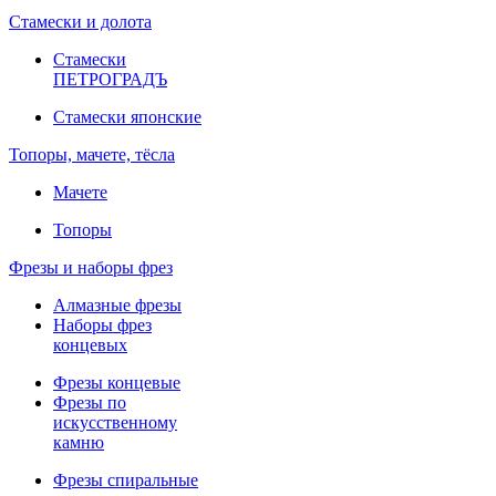
Стамески и долота
Стамески
ПЕТРОГРАДЪ
Стамески японские
Топоры, мачете, тёсла
Мачете
Топоры
Фрезы и наборы фрез
Алмазные фрезы
Наборы фрез
концевых
Фрезы концевые
Фрезы по
искусственному
камню
Фрезы спиральные