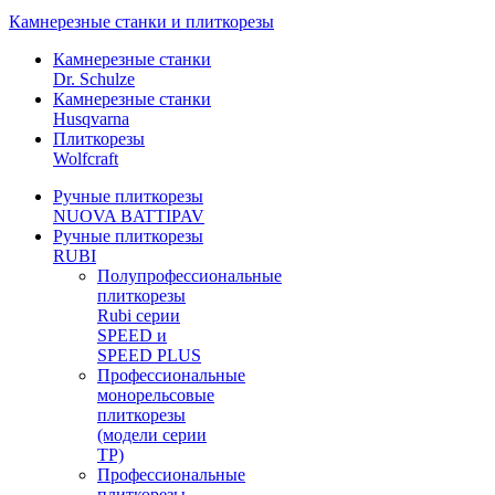
Камнерезные станки и плиткорезы
Камнерезные станки
Dr. Schulze
Камнерезные станки
Husqvarna
Плиткорезы
Wolfcraft
Ручные плиткорезы
NUOVA BATTIPAV
Ручные плиткорезы
RUBI
Полупрофессиональные
плиткорезы
Rubi серии
SPEED и
SPEED PLUS
Профессиональные
монорельсовые
плиткорезы
(модели серии
TP)
Профессиональные
плиткорезы