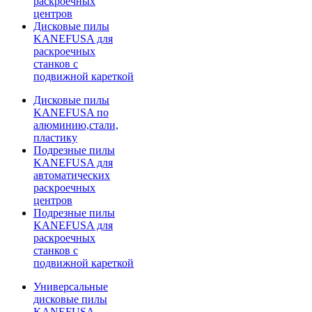
раскроечных
центров
Дисковые пилы
KANEFUSA для
раскроечных
станков с
подвижной кареткой
Дисковые пилы
KANEFUSA по
алюминию,стали,
пластику
Подрезные пилы
KANEFUSA для
автоматических
раскроечных
центров
Подрезные пилы
KANEFUSA для
раскроечных
станков с
подвижной кареткой
Универсальные
дисковые пилы
KANEFUSA