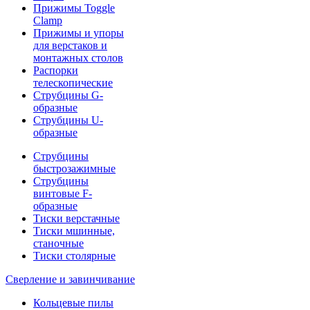
Прижимы Toggle
Clamp
Прижимы и упоры
для верстаков и
монтажных столов
Распорки
телескопические
Струбцины G-
образные
Струбцины U-
образные
Струбцины
быстрозажимные
Струбцины
винтовые F-
образные
Тиски верстачные
Тиски мшинные,
станочные
Тиски столярные
Сверление и завинчивание
Кольцевые пилы