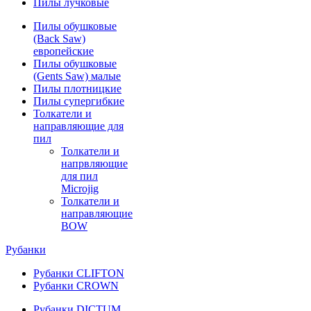
Пилы лучковые
Пилы обушковые
(Back Saw)
европейские
Пилы обушковые
(Gents Saw) малые
Пилы плотницкие
Пилы супергибкие
Толкатели и
направляющие для
пил
Толкатели и
напрвляющие
для пил
Microjig
Толкатели и
направляющие
BOW
Рубанки
Рубанки CLIFTON
Рубанки CROWN
Рубанки DICTUM