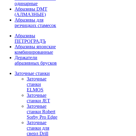
одинарные
Абразивы DMT
(АЛМАЗНЫЕ)
Абразивы для
резчицких стамесок
Абразивы
ПЕТРОГРАДЪ
Абразивы японские
комбинированные
Держатели
абразивных брусков
Заточные станки
Заточные
станки
ELMOS
Заточные
станки JET
Заточные
станки Robert
Sorby Pro Edge
Заточные
станки для
сверл Drill