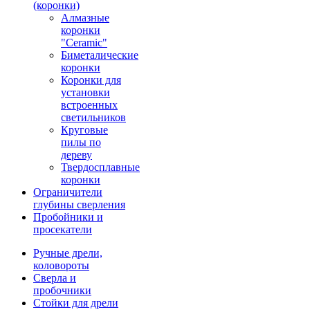
(коронки)
Алмазные
коронки
"Ceramic"
Биметалические
коронки
Коронки для
установки
встроенных
светильников
Круговые
пилы по
дереву
Твердосплавные
коронки
Ограничители
глубины сверления
Пробойники и
просекатели
Ручные дрели,
коловороты
Сверла и
пробочники
Стойки для дрели