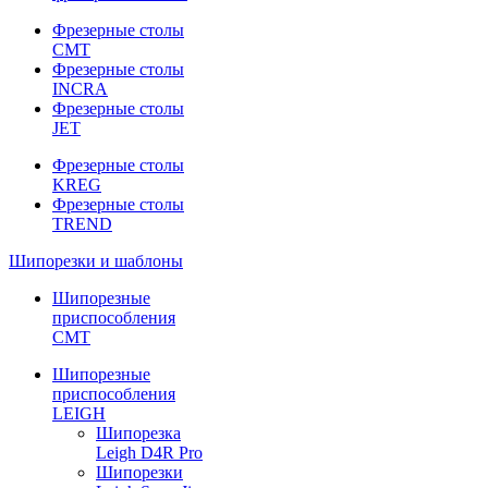
Фрезерные столы
CMT
Фрезерные столы
INCRA
Фрезерные столы
JET
Фрезерные столы
KREG
Фрезерные столы
TREND
Шипорезки и шаблоны
Шипорезные
приспособления
CMT
Шипорезные
приспособления
LEIGH
Шипорезка
Leigh D4R Pro
Шипорезки