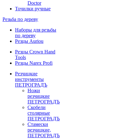
Doctor
Точилки ручные
Резьба по дереву
Наборы для резьбы
по дереву
Резцы Auriou
Резцы Crown Hand
Tools
Резцы Narex Profi
Резчицкие
инструменты
ПЕТРОГРАДЪ
Ножи
резчицкие
ПЕТРОГРАДЪ
Скобели
столярные
ПЕТРОГРАДЪ
Стамески
резчицкие,
ПЕТРОГРАДЪ