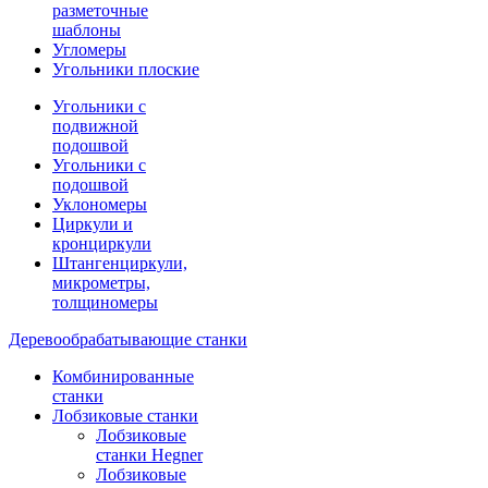
разметочные
шаблоны
Угломеры
Угольники плоские
Угольники с
подвижной
подошвой
Угольники с
подошвой
Уклономеры
Циркули и
кронциркули
Штангенциркули,
микрометры,
толщиномеры
Деревообрабатывающие станки
Комбинированные
станки
Лобзиковые станки
Лобзиковые
станки Hegner
Лобзиковые