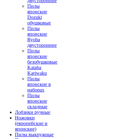
двусторонние
Пилы
японские
Dozuki
обушковые
Пилы
японские
Ryoba
двусторонние
Пилы
японские
безобушковые
Kataba
Kariwaku
Пилы
японские в
наборах
Пилы
японские
складные
Лобзики ручные
Ножовки
(европейские и
японские)
Пилы выкружные