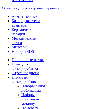
Оснастка для электроинструмента
Алмазные диски
Биты, держатели,
адаптеры
Керамические
насадки
Металические
щетки
Миксеры
Насадки SDS
Нейлоновые щетки
Ножи для
электрорубанка
Отрезные диски
Пилки для
электролобзика
Наборы пилок
лобзиковых
Наборы
полотен по
металлу
По дереву,