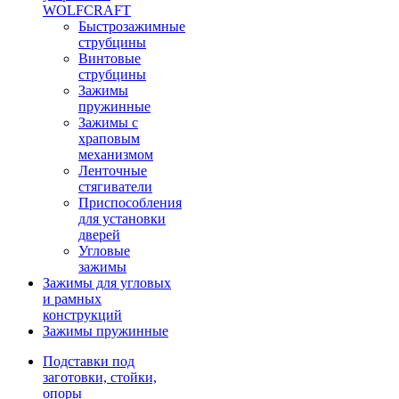
WOLFCRAFT
Быстрозажимные
струбцины
Винтовые
струбцины
Зажимы
пружинные
Зажимы с
храповым
механизмом
Ленточные
стягиватели
Приспособления
для установки
дверей
Угловые
зажимы
Зажимы для угловых
и рамных
конструкций
Зажимы пружинные
Подставки под
заготовки, стойки,
опоры