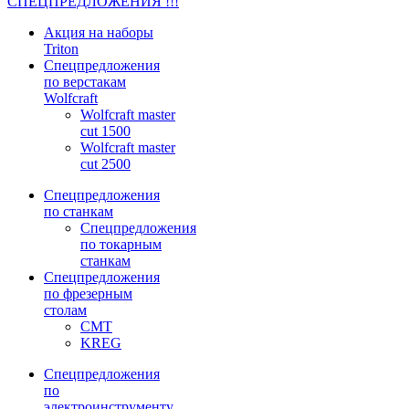
СПЕЦПРЕДЛОЖЕНИЯ !!!
Акция на наборы
Triton
Спецпредложения
по верстакам
Wolfcraft
Wolfcraft master
cut 1500
Wolfcraft master
cut 2500
Спецпредложения
по станкам
Спецпредложения
по токарным
станкам
Спецпредложения
по фрезерным
столам
CMT
KREG
Спецпредложения
по
электроинструменту