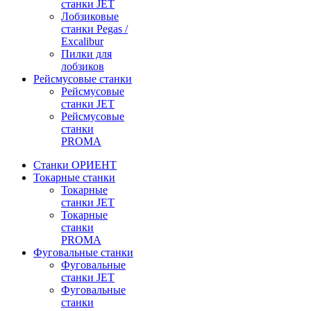
станки JET
Лобзиковые
станки Pegas /
Excalibur
Пилки для
лобзиков
Рейсмусовые станки
Рейсмусовые
станки JET
Рейсмусовые
станки
PROMA
Станки ОРИЕНТ
Токарные станки
Toкарные
станки JET
Токарные
станки
PROMA
Фуговальные станки
Фуговальные
станки JET
Фуговальные
станки