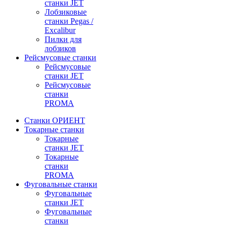
станки JET
Лобзиковые
станки Pegas /
Excalibur
Пилки для
лобзиков
Рейсмусовые станки
Рейсмусовые
станки JET
Рейсмусовые
станки
PROMA
Станки ОРИЕНТ
Токарные станки
Toкарные
станки JET
Токарные
станки
PROMA
Фуговальные станки
Фуговальные
станки JET
Фуговальные
станки