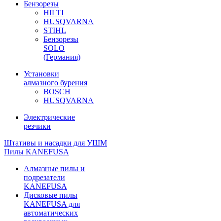
Бензорезы
HILTI
HUSQVARNA
STIHL
Бензорезы
SOLO
(Германия)
Установки
алмазного бурения
BOSCH
HUSQVARNA
Электрические
резчики
Штативы и насадки для УШМ
Пилы KANEFUSA
Алмазные пилы и
подрезатели
KANEFUSA
Дисковые пилы
KANEFUSA для
автоматических