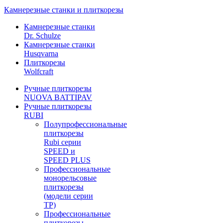
Камнерезные станки и плиткорезы
Камнерезные станки
Dr. Schulze
Камнерезные станки
Husqvarna
Плиткорезы
Wolfcraft
Ручные плиткорезы
NUOVA BATTIPAV
Ручные плиткорезы
RUBI
Полупрофессиональные
плиткорезы
Rubi серии
SPEED и
SPEED PLUS
Профессиональные
монорельсовые
плиткорезы
(модели серии
TP)
Профессиональные
плиткорезы