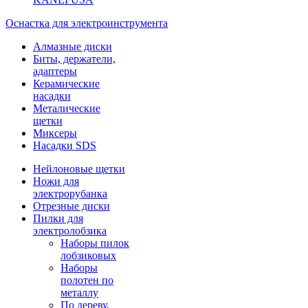
Оснастка для электроинструмента
Алмазные диски
Биты, держатели,
адаптеры
Керамические
насадки
Металические
щетки
Миксеры
Насадки SDS
Нейлоновые щетки
Ножи для
электрорубанка
Отрезные диски
Пилки для
электролобзика
Наборы пилок
лобзиковых
Наборы
полотен по
металлу
По дереву,