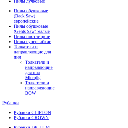
Пилы лучковые
Пилы обушковые
(Back Saw)
европейские
Пилы обушковые
(Gents Saw) малые
Пилы плотницкие
Пилы супергибкие
Толкатели и
направляющие для
пил
Толкатели и
напрвляющие
для пил
Microjig
Толкатели и
направляющие
BOW
Рубанки
Рубанки CLIFTON
Рубанки CROWN
Рубанки DICTUM