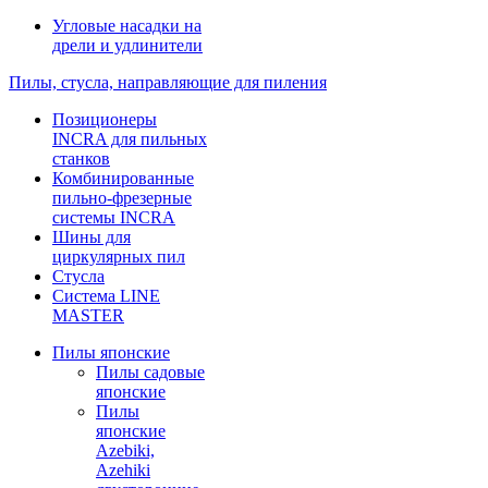
Угловые насадки на
дрели и удлинители
Пилы, стусла, направляющие для пиления
Позиционеры
INCRA для пильных
станков
Комбинированные
пильно-фрезерные
системы INCRA
Шины для
циркулярных пил
Стусла
Система LINE
MASTER
Пилы японские
Пилы садовые
японские
Пилы
японские
Azebiki,
Azehiki