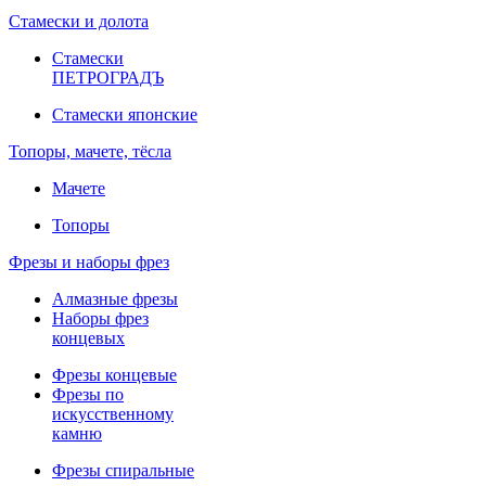
Стамески и долота
Стамески
ПЕТРОГРАДЪ
Стамески японские
Топоры, мачете, тёсла
Мачете
Топоры
Фрезы и наборы фрез
Алмазные фрезы
Наборы фрез
концевых
Фрезы концевые
Фрезы по
искусственному
камню
Фрезы спиральные