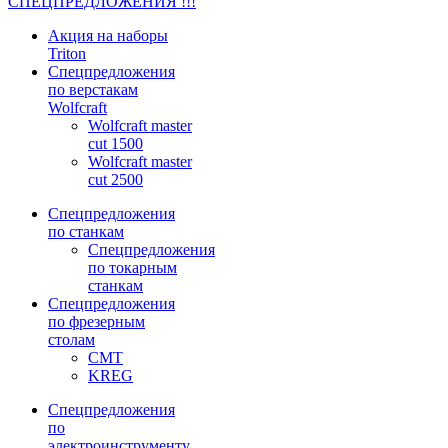
СПЕЦПРЕДЛОЖЕНИЯ !!!
Акция на наборы
Triton
Спецпредложения
по верстакам
Wolfcraft
Wolfcraft master
cut 1500
Wolfcraft master
cut 2500
Спецпредложения
по станкам
Спецпредложения
по токарным
станкам
Спецпредложения
по фрезерным
столам
CMT
KREG
Спецпредложения
по
электроинструменту