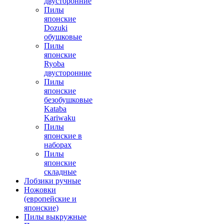
двусторонние
Пилы
японские
Dozuki
обушковые
Пилы
японские
Ryoba
двусторонние
Пилы
японские
безобушковые
Kataba
Kariwaku
Пилы
японские в
наборах
Пилы
японские
складные
Лобзики ручные
Ножовки
(европейские и
японские)
Пилы выкружные