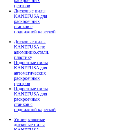
раскроечных
центров
Дисковые пилы
KANEFUSA для
раскроечных
станков с
подвижной кареткой
Дисковые пилы
KANEFUSA по
алюминию,стали,
пластику
Подрезные пилы
KANEFUSA для
автоматических
раскроечных
центров
Подрезные пилы
KANEFUSA для
раскроечных
станков с
подвижной кареткой
Универсальные
дисковые пилы
KANEFUSA