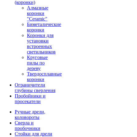
(коронки)
Алмазные
коронки
"Ceramic"
Биметалические
коронки
Коронки для
установки
встроенных
светильников
Круговые
пилы по
дереву
Твердосплавные
коронки
Ограничители
глубины сверления
Пробойники и
просекатели
Ручные дрели,
коловороты
Сверла и
пробочники
Стойки для дрели