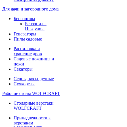
Для дачи и загородного дома
Бензопилы
Бензопилы
Husqvarna
Генераторы
Пилы садовые
Распиловка и
хранение дров
Садовые ножницы и
ножи
Секаторы
Серпы, косы ручные
Сучкорезы
Рабочие столы WOLFCRAFT
Столярные верстаки
WOLFCRAFT
Принадлежности к
верстакам