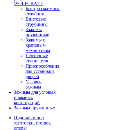
WOLFCRAFT
Быстрозажимные
струбцины
Винтовые
струбцины
Зажимы
пружинные
Зажимы с
храповым
механизмом
Ленточные
стягиватели
Приспособления
для установки
дверей
Угловые
зажимы
Зажимы для угловых
и рамных
конструкций
Зажимы пружинные
Подставки под
заготовки, стойки,
опоры