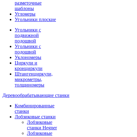
разметочные
шаблоны
Угломеры
Угольники плоские
Угольники с
подвижной
подошвой
Угольники с
подошвой
Уклономеры
Циркули и
кронциркули
Штангенциркули,
микрометры,
толщиномеры
Деревообрабатывающие станки
Комбинированные
станки
Лобзиковые станки
Лобзиковые
станки Hegner
Лобзиковые