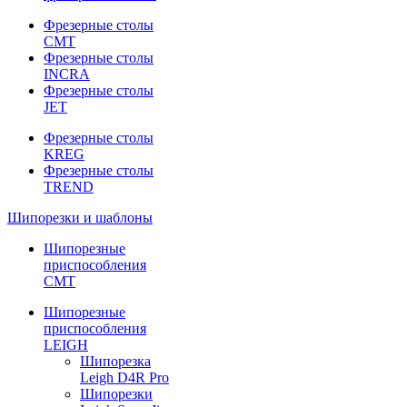
Фрезерные столы
CMT
Фрезерные столы
INCRA
Фрезерные столы
JET
Фрезерные столы
KREG
Фрезерные столы
TREND
Шипорезки и шаблоны
Шипорезные
приспособления
CMT
Шипорезные
приспособления
LEIGH
Шипорезка
Leigh D4R Pro
Шипорезки