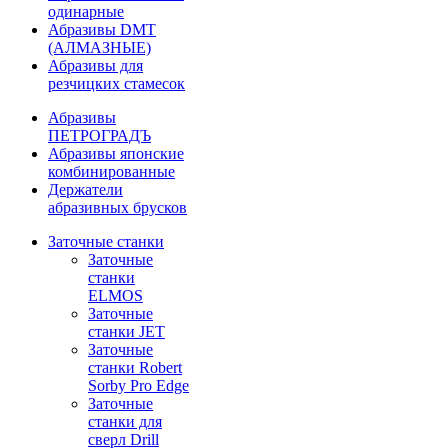
одинарные
Абразивы DMT
(АЛМАЗНЫЕ)
Абразивы для
резчицких стамесок
Абразивы
ПЕТРОГРАДЪ
Абразивы японские
комбинированные
Держатели
абразивных брусков
Заточные станки
Заточные
станки
ELMOS
Заточные
станки JET
Заточные
станки Robert
Sorby Pro Edge
Заточные
станки для
сверл Drill