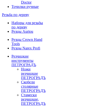
Doctor
Точилки ручные
Резьба по дереву
Наборы для резьбы
по дереву
Резцы Auriou
Резцы Crown Hand
Tools
Резцы Narex Profi
Резчицкие
инструменты
ПЕТРОГРАДЪ
Ножи
резчицкие
ПЕТРОГРАДЪ
Скобели
столярные
ПЕТРОГРАДЪ
Стамески
резчицкие,
ПЕТРОГРАДЪ