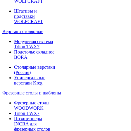
WOLFCRAFT
Штативы и
подставки
WOLFCRAFT
Верстаки столярные
Модульная система
Triton TWX7
Подстолье складное
BORA
Столярные верстаки
(Россия)
Универсальные
верстаки Kreg
Фрезерные столы и шаблоны
Фрезерные столы
WOODWORK
Triton TWX7
Позиционеры
INCRA для
фрезерных столов