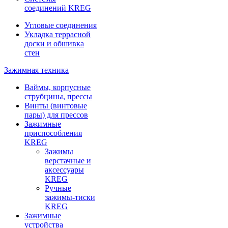
соединений KREG
Угловые соединения
Укладка террасной
доски и обшивка
стен
Зажимная техника
Ваймы, корпусные
струбцины, прессы
Винты (винтовые
пары) для прессов
Зажимные
приспособления
KREG
Зажимы
верстачные и
аксессуары
KREG
Ручные
зажимы-тиски
KREG
Зажимные
устройства