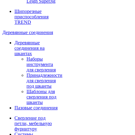
Leigh SuperJig
Шипорезные
приспособления
TREND
Деревянные соединения
Деревянные
соединения на
шкантах
Наборы
инструмента
для сверления
Принадлежности
для сверления
под шканты
Шаблоны для
сверления под
шканты
Пазовые соединения
Сверление под
петли, мебельную
фурнитуру
Системы