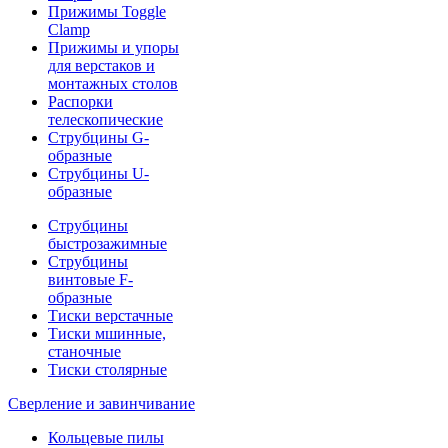
Прижимы Toggle
Clamp
Прижимы и упоры
для верстаков и
монтажных столов
Распорки
телескопические
Струбцины G-
образные
Струбцины U-
образные
Струбцины
быстрозажимные
Струбцины
винтовые F-
образные
Тиски верстачные
Тиски мшинные,
станочные
Тиски столярные
Сверление и завинчивание
Кольцевые пилы