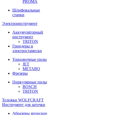
PROMA
Шлифовальные
станки
Электроинструмент
Аккумуляторный
инструмент
TRITON
Гриндеры и
электростамески
Торцовочные пилы
JET
METABO
Фрезеры
Циркулярные пилы
BOSCH
TRITON
Тележки WOLFCRAFT
Инструмент для заточки
Абразивы японские