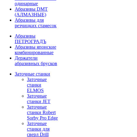
одинарные
Абразивы DMT
(АЛМАЗНЫЕ)
Абразивы для
резчицких стамесок
Абразивы
ПЕТРОГРАДЪ
Абразивы японские
комбинированные
Держатели
абразивных брусков
Заточные станки
Заточные
станки
ELMOS
Заточные
станки JET
Заточные
станки Robert
Sorby Pro Edge
Заточные
станки для
сверл Drill