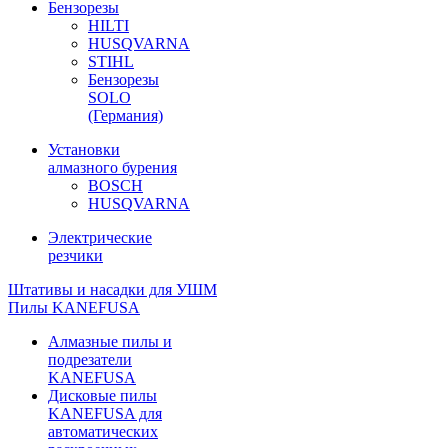
Бензорезы
HILTI
HUSQVARNA
STIHL
Бензорезы
SOLO
(Германия)
Установки
алмазного бурения
BOSCH
HUSQVARNA
Электрические
резчики
Штативы и насадки для УШМ
Пилы KANEFUSA
Алмазные пилы и
подрезатели
KANEFUSA
Дисковые пилы
KANEFUSA для
автоматических