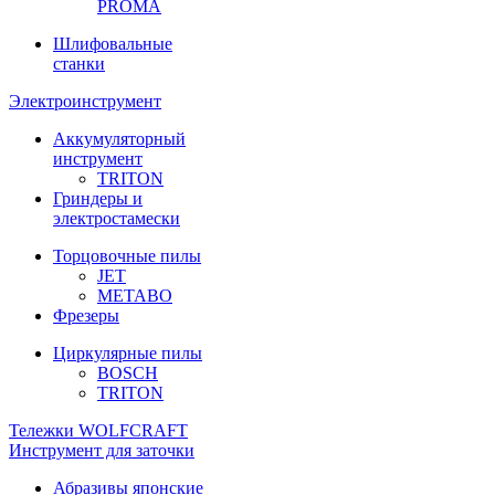
PROMA
Шлифовальные
станки
Электроинструмент
Аккумуляторный
инструмент
TRITON
Гриндеры и
электростамески
Торцовочные пилы
JET
METABO
Фрезеры
Циркулярные пилы
BOSCH
TRITON
Тележки WOLFCRAFT
Инструмент для заточки
Абразивы японские