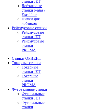
станки JET
Лобзиковые
станки Pegas /
Excalibur
Пилки для
лобзиков
Рейсмусовые станки
Рейсмусовые
станки JET
Рейсмусовые
станки
PROMA
Станки ОРИЕНТ
Токарные станки
Toкарные
станки JET
Токарные
станки
PROMA
Фуговальные станки
Фуговальные
станки JET
Фуговальные
станки