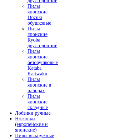
двусторонние
Пилы
японские
Dozuki
обушковые
Пилы
японские
Ryoba
двусторонние
Пилы
японские
безобушковые
Kataba
Kariwaku
Пилы
японские в
наборах
Пилы
японские
складные
Лобзики ручные
Ножовки
(европейские и
японские)
Пилы выкружные