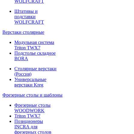
WOLFCRAFT
Штативы и
подставки
WOLFCRAFT
Верстаки столярные
Модульная система
Triton TWX7
Подстолье складное
BORA
Столярные верстаки
(Россия)
Универсальные
верстаки Kreg
Фрезерные столы и шаблоны
Фрезерные столы
WOODWORK
Triton TWX7
Позиционеры
INCRA для
фрезерных столов