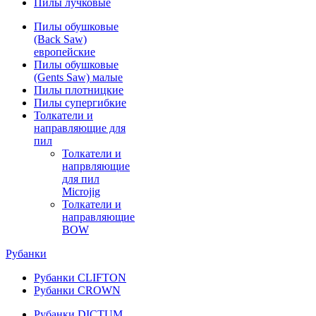
Пилы лучковые
Пилы обушковые
(Back Saw)
европейские
Пилы обушковые
(Gents Saw) малые
Пилы плотницкие
Пилы супергибкие
Толкатели и
направляющие для
пил
Толкатели и
напрвляющие
для пил
Microjig
Толкатели и
направляющие
BOW
Рубанки
Рубанки CLIFTON
Рубанки CROWN
Рубанки DICTUM