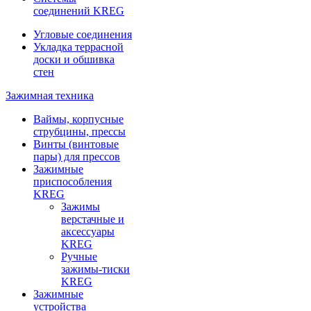
соединений KREG
Угловые соединения
Укладка террасной
доски и обшивка
стен
Зажимная техника
Ваймы, корпусные
струбцины, прессы
Винты (винтовые
пары) для прессов
Зажимные
приспособления
KREG
Зажимы
верстачные и
аксессуары
KREG
Ручные
зажимы-тиски
KREG
Зажимные
устройства