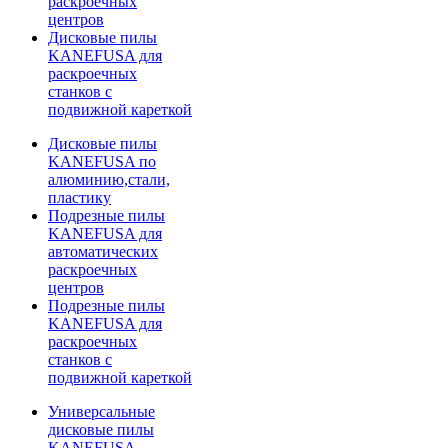
раскроечных
центров
Дисковые пилы
KANEFUSA для
раскроечных
станков с
подвижной кареткой
Дисковые пилы
KANEFUSA по
алюминию,стали,
пластику
Подрезные пилы
KANEFUSA для
автоматических
раскроечных
центров
Подрезные пилы
KANEFUSA для
раскроечных
станков с
подвижной кареткой
Универсальные
дисковые пилы
KANEFUSA