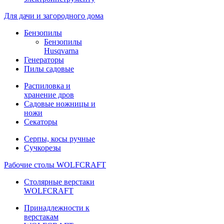
Для дачи и загородного дома
Бензопилы
Бензопилы
Husqvarna
Генераторы
Пилы садовые
Распиловка и
хранение дров
Садовые ножницы и
ножи
Секаторы
Серпы, косы ручные
Сучкорезы
Рабочие столы WOLFCRAFT
Столярные верстаки
WOLFCRAFT
Принадлежности к
верстакам