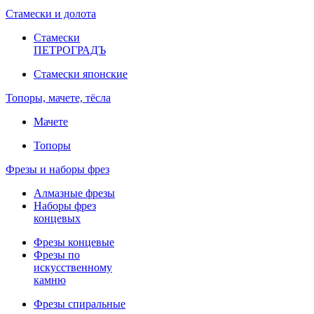
Стамески и долота
Стамески
ПЕТРОГРАДЪ
Стамески японские
Топоры, мачете, тёсла
Мачете
Топоры
Фрезы и наборы фрез
Алмазные фрезы
Наборы фрез
концевых
Фрезы концевые
Фрезы по
искусственному
камню
Фрезы спиральные