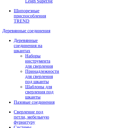
Leigh SuperJig
Шипорезные
приспособления
TREND
Деревянные соединения
Деревянные
соединения на
шкантах
Наборы
инструмента
для сверления
Принадлежности
для сверления
под шканты
Шаблоны для
сверления под
шканты
Пазовые соединения
Сверление под
петли, мебельную
фурнитуру
Системы