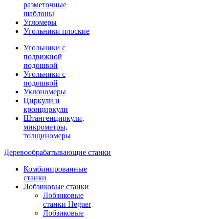
разметочные
шаблоны
Угломеры
Угольники плоские
Угольники с
подвижной
подошвой
Угольники с
подошвой
Уклономеры
Циркули и
кронциркули
Штангенциркули,
микрометры,
толщиномеры
Деревообрабатывающие станки
Комбинированные
станки
Лобзиковые станки
Лобзиковые
станки Hegner
Лобзиковые