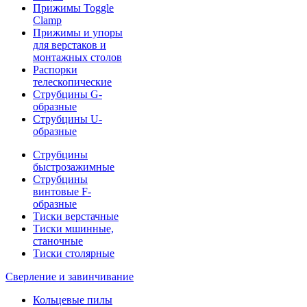
Прижимы Toggle
Clamp
Прижимы и упоры
для верстаков и
монтажных столов
Распорки
телескопические
Струбцины G-
образные
Струбцины U-
образные
Струбцины
быстрозажимные
Струбцины
винтовые F-
образные
Тиски верстачные
Тиски мшинные,
станочные
Тиски столярные
Сверление и завинчивание
Кольцевые пилы