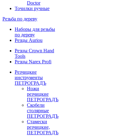
Doctor
Точилки ручные
Резьба по дереву
Наборы для резьбы
по дереву
Резцы Auriou
Резцы Crown Hand
Tools
Резцы Narex Profi
Резчицкие
инструменты
ПЕТРОГРАДЪ
Ножи
резчицкие
ПЕТРОГРАДЪ
Скобели
столярные
ПЕТРОГРАДЪ
Стамески
резчицкие,
ПЕТРОГРАДЪ