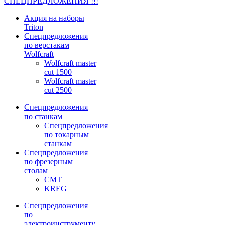
СПЕЦПРЕДЛОЖЕНИЯ !!!
Акция на наборы
Triton
Спецпредложения
по верстакам
Wolfcraft
Wolfcraft master
cut 1500
Wolfcraft master
cut 2500
Спецпредложения
по станкам
Спецпредложения
по токарным
станкам
Спецпредложения
по фрезерным
столам
CMT
KREG
Спецпредложения
по
электроинструменту