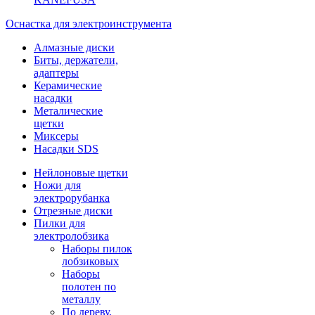
Оснастка для электроинструмента
Алмазные диски
Биты, держатели,
адаптеры
Керамические
насадки
Металические
щетки
Миксеры
Насадки SDS
Нейлоновые щетки
Ножи для
электрорубанка
Отрезные диски
Пилки для
электролобзика
Наборы пилок
лобзиковых
Наборы
полотен по
металлу
По дереву,