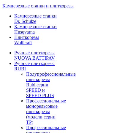
Камнерезные станки и плиткорезы
Камнерезные станки
Dr. Schulze
Камнерезные станки
Husqvarna
Плиткорезы
Wolfcraft
Ручные плиткорезы
NUOVA BATTIPAV
Ручные плиткорезы
RUBI
Полупрофессиональные
плиткорезы
Rubi серии
SPEED и
SPEED PLUS
Профессиональные
монорельсовые
плиткорезы
(модели серии
TP)
Профессиональные
плиткорезы