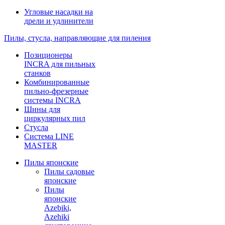
Угловые насадки на
дрели и удлинители
Пилы, стусла, направляющие для пиления
Позиционеры
INCRA для пильных
станков
Комбинированные
пильно-фрезерные
системы INCRA
Шины для
циркулярных пил
Стусла
Система LINE
MASTER
Пилы японские
Пилы садовые
японские
Пилы
японские
Azebiki,
Azehiki