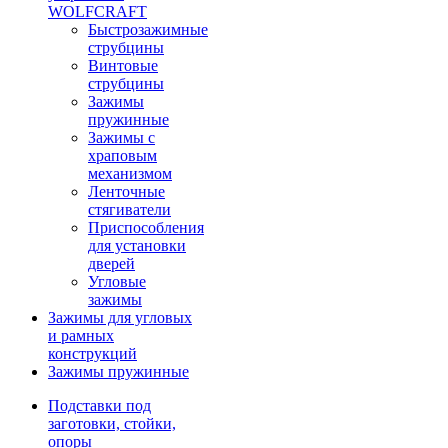
WOLFCRAFT
Быстрозажимные
струбцины
Винтовые
струбцины
Зажимы
пружинные
Зажимы с
храповым
механизмом
Ленточные
стягиватели
Приспособления
для установки
дверей
Угловые
зажимы
Зажимы для угловых
и рамных
конструкций
Зажимы пружинные
Подставки под
заготовки, стойки,
опоры