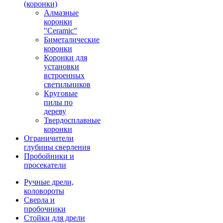
(коронки)
Алмазные
коронки
"Ceramic"
Биметалические
коронки
Коронки для
установки
встроенных
светильников
Круговые
пилы по
дереву
Твердосплавные
коронки
Ограничители
глубины сверления
Пробойники и
просекатели
Ручные дрели,
коловороты
Сверла и
пробочники
Стойки для дрели