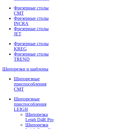
Фрезерные столы
CMT
Фрезерные столы
INCRA
Фрезерные столы
JET
Фрезерные столы
KREG
Фрезерные столы
TREND
Шипорезки и шаблоны
Шипорезные
приспособления
CMT
Шипорезные
приспособления
LEIGH
Шипорезка
Leigh D4R Pro
Шипорезки