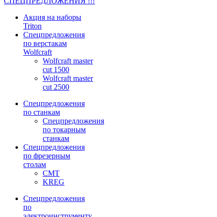
СПЕЦПРЕДЛОЖЕНИЯ !!!
Акция на наборы
Triton
Спецпредложения
по верстакам
Wolfcraft
Wolfcraft master
cut 1500
Wolfcraft master
cut 2500
Спецпредложения
по станкам
Спецпредложения
по токарным
станкам
Спецпредложения
по фрезерным
столам
CMT
KREG
Спецпредложения
по
электроинструменту