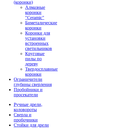
(коронки)
Алмазные
коронки
"Ceramic"
Биметалические
коронки
Коронки для
установки
встроенных
светильников
Круговые
пилы по
дереву
Твердосплавные
коронки
Ограничители
глубины сверления
Пробойники и
просекатели
Ручные дрели,
коловороты
Сверла и
пробочники
Стойки для дрели