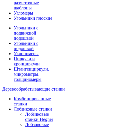
разметочные
шаблоны
Угломеры
Угольники плоские
Угольники с
подвижной
подошвой
Угольники с
подошвой
Уклономеры
Циркули и
кронциркули
Штангенциркули,
микрометры,
толщиномеры
Деревообрабатывающие станки
Комбинированные
станки
Лобзиковые станки
Лобзиковые
станки Hegner
Лобзиковые