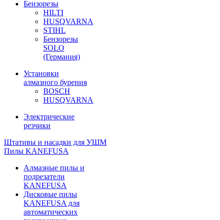
Бензорезы
HILTI
HUSQVARNA
STIHL
Бензорезы
SOLO
(Германия)
Установки
алмазного бурения
BOSCH
HUSQVARNA
Электрические
резчики
Штативы и насадки для УШМ
Пилы KANEFUSA
Алмазные пилы и
подрезатели
KANEFUSA
Дисковые пилы
KANEFUSA для
автоматических