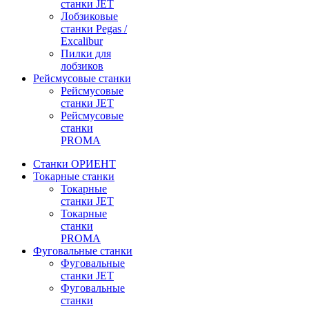
станки JET
Лобзиковые
станки Pegas /
Excalibur
Пилки для
лобзиков
Рейсмусовые станки
Рейсмусовые
станки JET
Рейсмусовые
станки
PROMA
Станки ОРИЕНТ
Токарные станки
Toкарные
станки JET
Токарные
станки
PROMA
Фуговальные станки
Фуговальные
станки JET
Фуговальные
станки