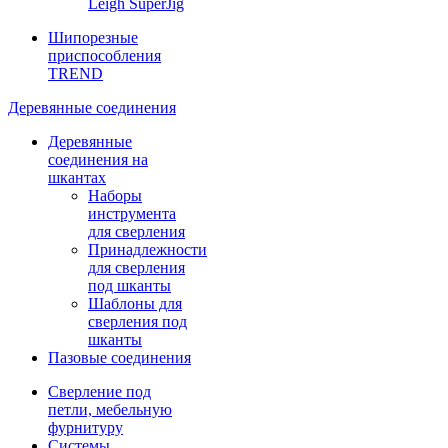
Leigh SuperJig
Шипорезные
приспособления
TREND
Деревянные соединения
Деревянные
соединения на
шкантах
Наборы
инструмента
для сверления
Принадлежности
для сверления
под шканты
Шаблоны для
сверления под
шканты
Пазовые соединения
Сверление под
петли, мебельную
фурнитуру
Системы