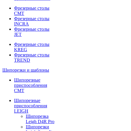
Фрезерные столы
CMT
Фрезерные столы
INCRA
Фрезерные столы
JET
Фрезерные столы
KREG
Фрезерные столы
TREND
Шипорезки и шаблоны
Шипорезные
приспособления
CMT
Шипорезные
приспособления
LEIGH
Шипорезка
Leigh D4R Pro
Шипорезки