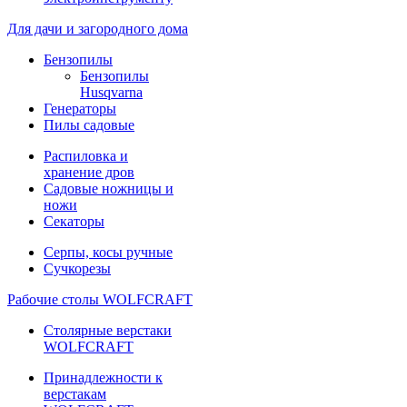
Для дачи и загородного дома
Бензопилы
Бензопилы
Husqvarna
Генераторы
Пилы садовые
Распиловка и
хранение дров
Садовые ножницы и
ножи
Секаторы
Серпы, косы ручные
Сучкорезы
Рабочие столы WOLFCRAFT
Столярные верстаки
WOLFCRAFT
Принадлежности к
верстакам