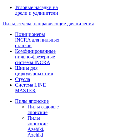
Угловые насадки на
дрели и удлинители
Пилы, стусла, направляющие для пиления
Позиционеры
INCRA для пильных
станков
Комбинированные
пильно-фрезерные
системы INCRA
Шины для
циркулярных пил
Стусла
Система LINE
MASTER
Пилы японские
Пилы садовые
японские
Пилы
японские
Azebiki,
Azehiki