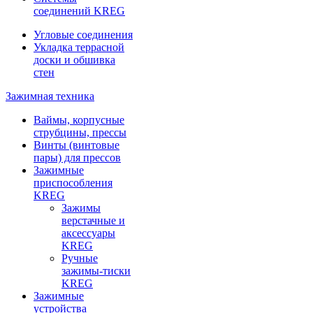
соединений KREG
Угловые соединения
Укладка террасной
доски и обшивка
стен
Зажимная техника
Ваймы, корпусные
струбцины, прессы
Винты (винтовые
пары) для прессов
Зажимные
приспособления
KREG
Зажимы
верстачные и
аксессуары
KREG
Ручные
зажимы-тиски
KREG
Зажимные
устройства