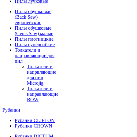
Пилы лучковые
Пилы обушковые
(Back Saw)
европейские
Пилы обушковые
(Gents Saw) малые
Пилы плотницкие
Пилы супергибкие
Толкатели и
направляющие для
пил
Толкатели и
напрвляющие
для пил
Microjig
Толкатели и
направляющие
BOW
Рубанки
Рубанки CLIFTON
Рубанки CROWN
Рубанки DICTUM