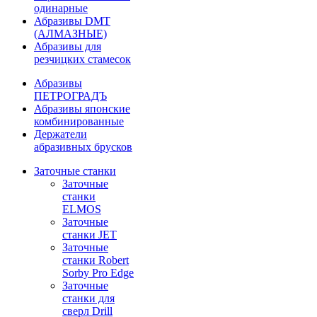
одинарные
Абразивы DMT
(АЛМАЗНЫЕ)
Абразивы для
резчицких стамесок
Абразивы
ПЕТРОГРАДЪ
Абразивы японские
комбинированные
Держатели
абразивных брусков
Заточные станки
Заточные
станки
ELMOS
Заточные
станки JET
Заточные
станки Robert
Sorby Pro Edge
Заточные
станки для
сверл Drill