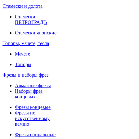
Стамески и долота
Стамески
ПЕТРОГРАДЪ
Стамески японские
Топоры, мачете, тёсла
Мачете
Топоры
Фрезы и наборы фрез
Алмазные фрезы
Наборы фрез
концевых
Фрезы концевые
Фрезы по
искусственному
камню
Фрезы спиральные