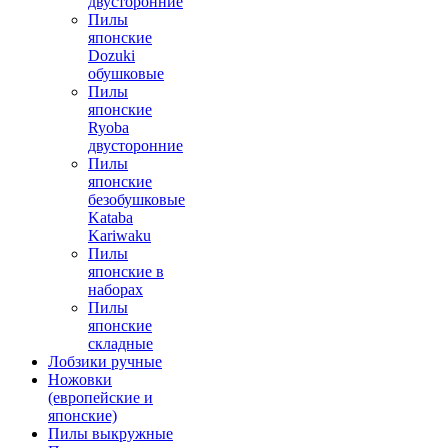
двусторонние
Пилы
японские
Dozuki
обушковые
Пилы
японские
Ryoba
двусторонние
Пилы
японские
безобушковые
Kataba
Kariwaku
Пилы
японские в
наборах
Пилы
японские
складные
Лобзики ручные
Ножовки
(европейские и
японские)
Пилы выкружные