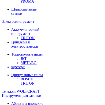
PROMA
Шлифовальные
станки
Электроинструмент
Аккумуляторный
инструмент
TRITON
Гриндеры и
электростамески
Торцовочные пилы
JET
METABO
Фрезеры
Циркулярные пилы
BOSCH
TRITON
Тележки WOLFCRAFT
Инструмент для заточки
Абразивы японские