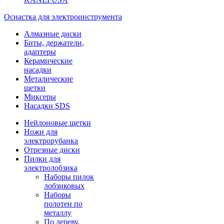
Оснастка для электроинструмента
Алмазные диски
Биты, держатели,
адаптеры
Керамические
насадки
Металические
щетки
Миксеры
Насадки SDS
Нейлоновые щетки
Ножи для
электрорубанка
Отрезные диски
Пилки для
электролобзика
Наборы пилок
лобзиковых
Наборы
полотен по
металлу
По дереву,