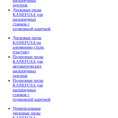
раскроечных
центров
Дисковые пилы
KANEFUSA для
раскроечных
станков с
подвижной кареткой
Дисковые пилы
KANEFUSA по
алюминию,стали,
пластику
Подрезные пилы
KANEFUSA для
автоматических
раскроечных
центров
Подрезные пилы
KANEFUSA для
раскроечных
станков с
подвижной кареткой
Универсальные
дисковые пилы
KANEFUSA