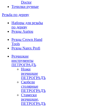
Doctor
Точилки ручные
Резьба по дереву
Наборы для резьбы
по дереву
Резцы Auriou
Резцы Crown Hand
Tools
Резцы Narex Profi
Резчицкие
инструменты
ПЕТРОГРАДЪ
Ножи
резчицкие
ПЕТРОГРАДЪ
Скобели
столярные
ПЕТРОГРАДЪ
Стамески
резчицкие,
ПЕТРОГРАДЪ