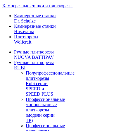
Камнерезные станки и плиткорезы
Камнерезные станки
Dr. Schulze
Камнерезные станки
Husqvarna
Плиткорезы
Wolfcraft
Ручные плиткорезы
NUOVA BATTIPAV
Ручные плиткорезы
RUBI
Полупрофессиональные
плиткорезы
Rubi серии
SPEED и
SPEED PLUS
Профессиональные
монорельсовые
плиткорезы
(модели серии
TP)
Профессиональные
плиткорезы