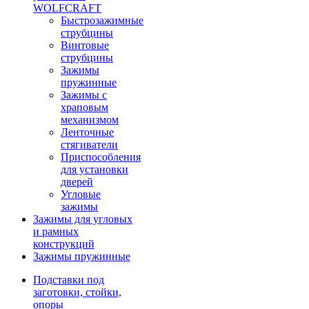
WOLFCRAFT
Быстрозажимные
струбцины
Винтовые
струбцины
Зажимы
пружинные
Зажимы с
храповым
механизмом
Ленточные
стягиватели
Приспособления
для установки
дверей
Угловые
зажимы
Зажимы для угловых
и рамных
конструкций
Зажимы пружинные
Подставки под
заготовки, стойки,
опоры