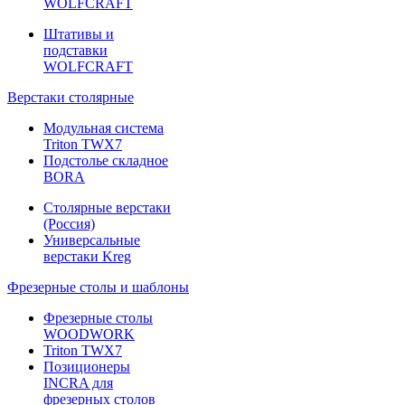
WOLFCRAFT
Штативы и
подставки
WOLFCRAFT
Верстаки столярные
Модульная система
Triton TWX7
Подстолье складное
BORA
Столярные верстаки
(Россия)
Универсальные
верстаки Kreg
Фрезерные столы и шаблоны
Фрезерные столы
WOODWORK
Triton TWX7
Позиционеры
INCRA для
фрезерных столов