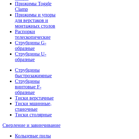
Прижимы Toggle
Clamp
Прижимы и упоры
для верстаков и
монтажных столов
Распорки
телескопические
Струбцины G-
образные
Струбцины U-
образные
Струбцины
быстрозажимные
Струбцины
винтовые F-
образные
Тиски верстачные
Тиски мшинные,
станочные
Тиски столярные
Сверление и завинчивание
Кольцевые пилы