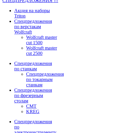
СПЕЦПРЕДЛОЖЕНИЯ !!!
Акция на наборы
Triton
Спецпредложения
по верстакам
Wolfcraft
Wolfcraft master
cut 1500
Wolfcraft master
cut 2500
Спецпредложения
по станкам
Спецпредложения
по токарным
станкам
Спецпредложения
по фрезерным
столам
CMT
KREG
Спецпредложения
по
электроинструменту