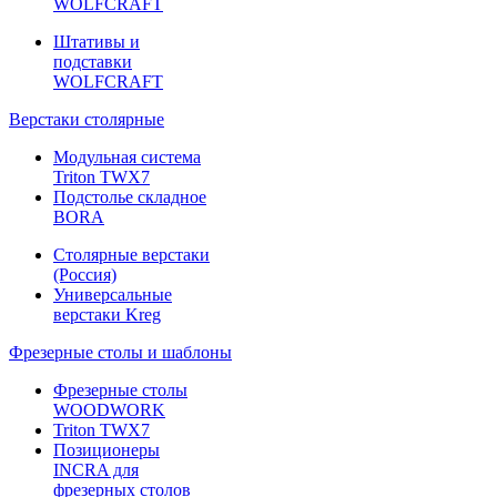
WOLFCRAFT
Штативы и
подставки
WOLFCRAFT
Верстаки столярные
Модульная система
Triton TWX7
Подстолье складное
BORA
Столярные верстаки
(Россия)
Универсальные
верстаки Kreg
Фрезерные столы и шаблоны
Фрезерные столы
WOODWORK
Triton TWX7
Позиционеры
INCRA для
фрезерных столов