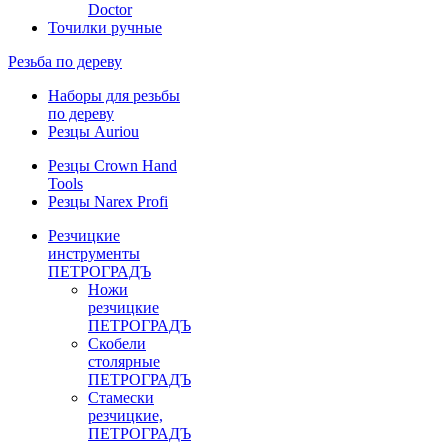
Doctor
Точилки ручные
Резьба по дереву
Наборы для резьбы
по дереву
Резцы Auriou
Резцы Crown Hand
Tools
Резцы Narex Profi
Резчицкие
инструменты
ПЕТРОГРАДЪ
Ножи
резчицкие
ПЕТРОГРАДЪ
Скобели
столярные
ПЕТРОГРАДЪ
Стамески
резчицкие,
ПЕТРОГРАДЪ