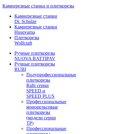
Камнерезные станки и плиткорезы
Камнерезные станки
Dr. Schulze
Камнерезные станки
Husqvarna
Плиткорезы
Wolfcraft
Ручные плиткорезы
NUOVA BATTIPAV
Ручные плиткорезы
RUBI
Полупрофессиональные
плиткорезы
Rubi серии
SPEED и
SPEED PLUS
Профессиональные
монорельсовые
плиткорезы
(модели серии
TP)
Профессиональные
плиткорезы