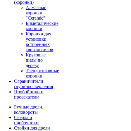
(коронки)
Алмазные
коронки
"Ceramic"
Биметалические
коронки
Коронки для
установки
встроенных
светильников
Круговые
пилы по
дереву
Твердосплавные
коронки
Ограничители
глубины сверления
Пробойники и
просекатели
Ручные дрели,
коловороты
Сверла и
пробочники
Стойки для дрели