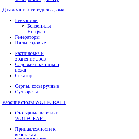
Для дачи и загородного дома
Бензопилы
Бензопилы
Husqvarna
Генераторы
Пилы садовые
Распиловка и
хранение дров
Садовые ножницы и
ножи
Секаторы
Серпы, косы ручные
Сучкорезы
Рабочие столы WOLFCRAFT
Столярные верстаки
WOLFCRAFT
Принадлежности к
верстакам