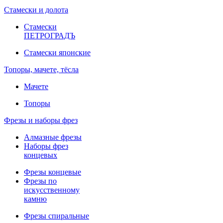
Стамески и долота
Стамески
ПЕТРОГРАДЪ
Стамески японские
Топоры, мачете, тёсла
Мачете
Топоры
Фрезы и наборы фрез
Алмазные фрезы
Наборы фрез
концевых
Фрезы концевые
Фрезы по
искусственному
камню
Фрезы спиральные