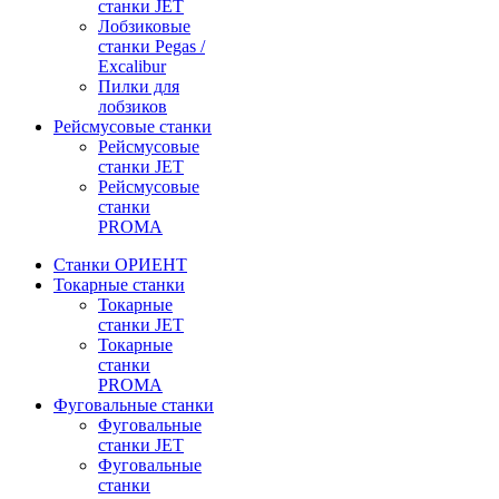
станки JET
Лобзиковые
станки Pegas /
Excalibur
Пилки для
лобзиков
Рейсмусовые станки
Рейсмусовые
станки JET
Рейсмусовые
станки
PROMA
Станки ОРИЕНТ
Токарные станки
Toкарные
станки JET
Токарные
станки
PROMA
Фуговальные станки
Фуговальные
станки JET
Фуговальные
станки