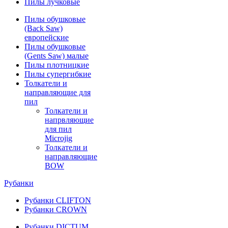
Пилы лучковые
Пилы обушковые
(Back Saw)
европейские
Пилы обушковые
(Gents Saw) малые
Пилы плотницкие
Пилы супергибкие
Толкатели и
направляющие для
пил
Толкатели и
напрвляющие
для пил
Microjig
Толкатели и
направляющие
BOW
Рубанки
Рубанки CLIFTON
Рубанки CROWN
Рубанки DICTUM