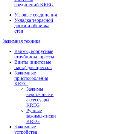
соединений KREG
Угловые соединения
Укладка террасной
доски и обшивка
стен
Зажимная техника
Ваймы, корпусные
струбцины, прессы
Винты (винтовые
пары) для прессов
Зажимные
приспособления
KREG
Зажимы
верстачные и
аксессуары
KREG
Ручные
зажимы-тиски
KREG
Зажимные
устройства