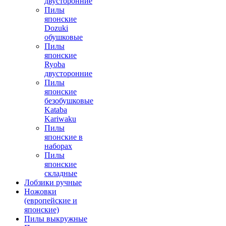
двусторонние
Пилы
японские
Dozuki
обушковые
Пилы
японские
Ryoba
двусторонние
Пилы
японские
безобушковые
Kataba
Kariwaku
Пилы
японские в
наборах
Пилы
японские
складные
Лобзики ручные
Ножовки
(европейские и
японские)
Пилы выкружные