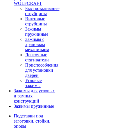
WOLFCRAFT
Быстрозажимные
струбцины
Винтовые
струбцины
Зажимы
пружинные
Зажимы с
храповым
механизмом
Ленточные
стягиватели
Приспособления
для установки
дверей
Угловые
зажимы
Зажимы для угловых
и рамных
конструкций
Зажимы пружинные
Подставки под
заготовки, стойки,
опоры