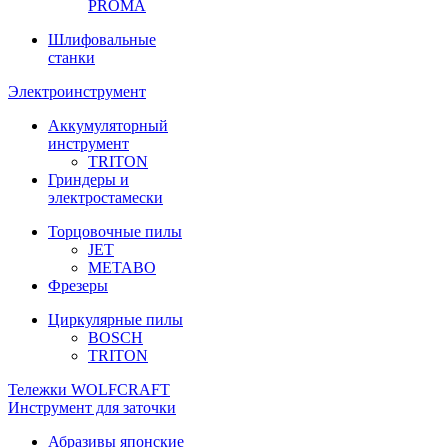
PROMA
Шлифовальные
станки
Электроинструмент
Аккумуляторный
инструмент
TRITON
Гриндеры и
электростамески
Торцовочные пилы
JET
METABO
Фрезеры
Циркулярные пилы
BOSCH
TRITON
Тележки WOLFCRAFT
Инструмент для заточки
Абразивы японские