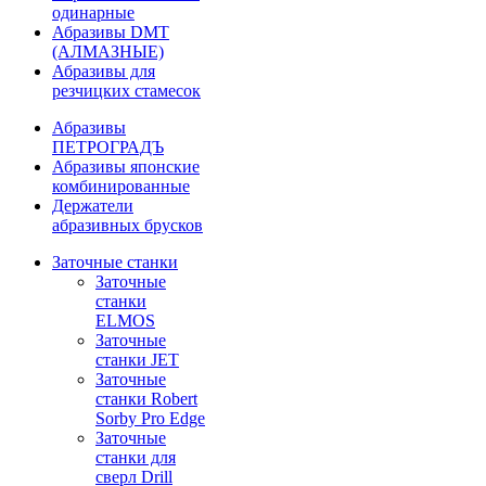
одинарные
Абразивы DMT
(АЛМАЗНЫЕ)
Абразивы для
резчицких стамесок
Абразивы
ПЕТРОГРАДЪ
Абразивы японские
комбинированные
Держатели
абразивных брусков
Заточные станки
Заточные
станки
ELMOS
Заточные
станки JET
Заточные
станки Robert
Sorby Pro Edge
Заточные
станки для
сверл Drill