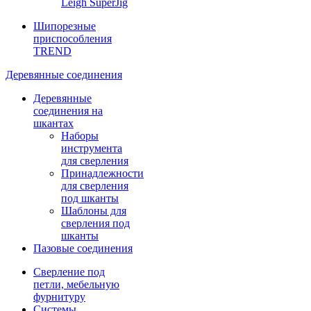
Leigh SuperJig
Шипорезные
приспособления
TREND
Деревянные соединения
Деревянные
соединения на
шкантах
Наборы
инструмента
для сверления
Принадлежности
для сверления
под шканты
Шаблоны для
сверления под
шканты
Пазовые соединения
Сверление под
петли, мебельную
фурнитуру
Системы