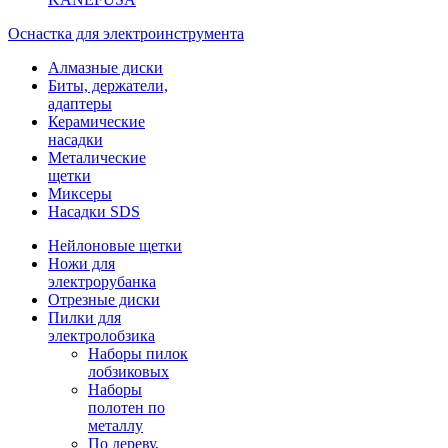
Оснастка для электроинструмента
Алмазные диски
Биты, держатели,
адаптеры
Керамические
насадки
Металические
щетки
Миксеры
Насадки SDS
Нейлоновые щетки
Ножи для
электрорубанка
Отрезные диски
Пилки для
электролобзика
Наборы пилок
лобзиковых
Наборы
полотен по
металлу
По дереву,