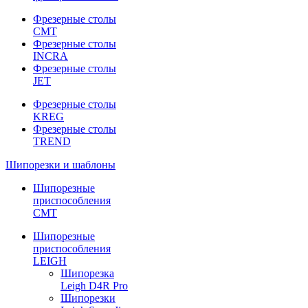
Фрезерные столы
CMT
Фрезерные столы
INCRA
Фрезерные столы
JET
Фрезерные столы
KREG
Фрезерные столы
TREND
Шипорезки и шаблоны
Шипорезные
приспособления
CMT
Шипорезные
приспособления
LEIGH
Шипорезка
Leigh D4R Pro
Шипорезки