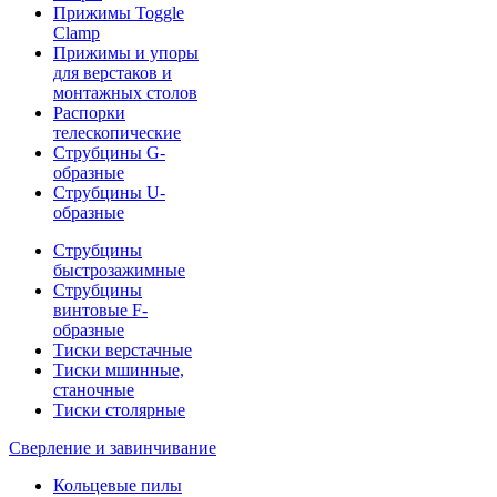
Прижимы Toggle
Clamp
Прижимы и упоры
для верстаков и
монтажных столов
Распорки
телескопические
Струбцины G-
образные
Струбцины U-
образные
Струбцины
быстрозажимные
Струбцины
винтовые F-
образные
Тиски верстачные
Тиски мшинные,
станочные
Тиски столярные
Сверление и завинчивание
Кольцевые пилы