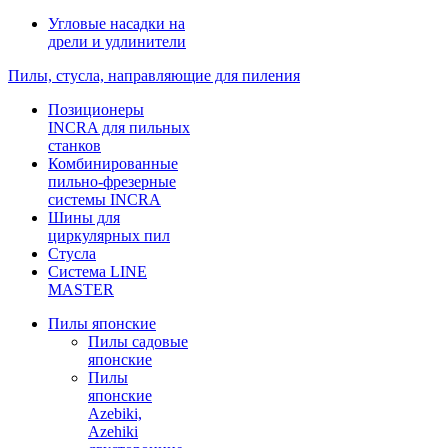
Угловые насадки на
дрели и удлинители
Пилы, стусла, направляющие для пиления
Позиционеры
INCRA для пильных
станков
Комбинированные
пильно-фрезерные
системы INCRA
Шины для
циркулярных пил
Стусла
Система LINE
MASTER
Пилы японские
Пилы садовые
японские
Пилы
японские
Azebiki,
Azehiki