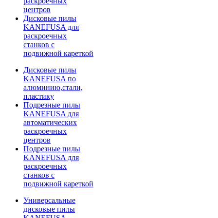
раскроечных
центров
Дисковые пилы
KANEFUSA для
раскроечных
станков с
подвижной кареткой
Дисковые пилы
KANEFUSA по
алюминию,стали,
пластику
Подрезные пилы
KANEFUSA для
автоматических
раскроечных
центров
Подрезные пилы
KANEFUSA для
раскроечных
станков с
подвижной кареткой
Универсальные
дисковые пилы
KANEFUSA