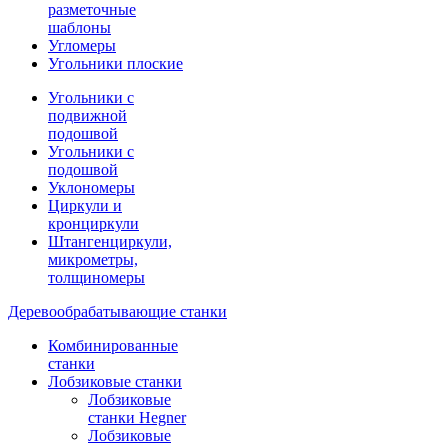
разметочные
шаблоны
Угломеры
Угольники плоские
Угольники с
подвижной
подошвой
Угольники с
подошвой
Уклономеры
Циркули и
кронциркули
Штангенциркули,
микрометры,
толщиномеры
Деревообрабатывающие станки
Комбинированные
станки
Лобзиковые станки
Лобзиковые
станки Hegner
Лобзиковые