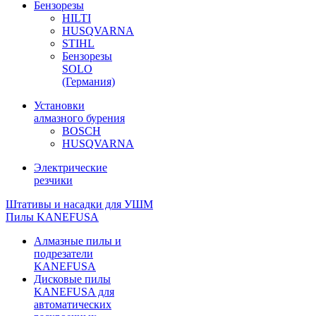
Бензорезы
HILTI
HUSQVARNA
STIHL
Бензорезы
SOLO
(Германия)
Установки
алмазного бурения
BOSCH
HUSQVARNA
Электрические
резчики
Штативы и насадки для УШМ
Пилы KANEFUSA
Алмазные пилы и
подрезатели
KANEFUSA
Дисковые пилы
KANEFUSA для
автоматических