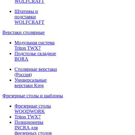
WOLFCRAFT
Штативы и
подставки
WOLFCRAFT
Верстаки столярные
Модульная система
Triton TWX7
Подстолье складное
BORA
Столярные верстаки
(Россия)
Универсальные
верстаки Kreg
Фрезерные столы и шаблоны
Фрезерные столы
WOODWORK
Triton TWX7
Позиционеры
INCRA для
фрезерных столов