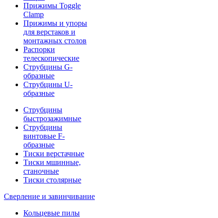
Прижимы Toggle
Clamp
Прижимы и упоры
для верстаков и
монтажных столов
Распорки
телескопические
Струбцины G-
образные
Струбцины U-
образные
Струбцины
быстрозажимные
Струбцины
винтовые F-
образные
Тиски верстачные
Тиски мшинные,
станочные
Тиски столярные
Сверление и завинчивание
Кольцевые пилы