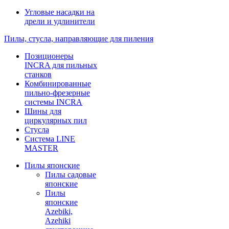
Угловые насадки на
дрели и удлинители
Пилы, стусла, направляющие для пиления
Позиционеры
INCRA для пильных
станков
Комбинированные
пильно-фрезерные
системы INCRA
Шины для
циркулярных пил
Стусла
Система LINE
MASTER
Пилы японские
Пилы садовые
японские
Пилы
японские
Azebiki,
Azehiki