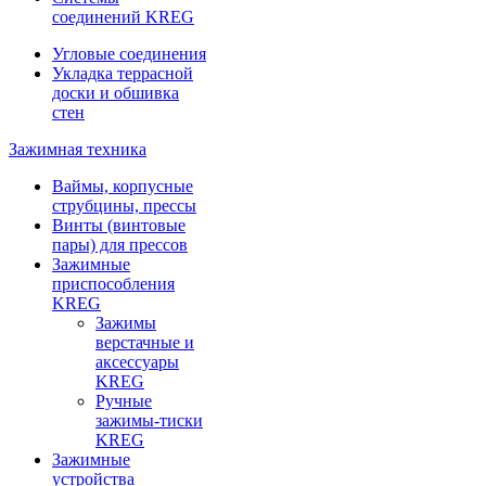
соединений KREG
Угловые соединения
Укладка террасной
доски и обшивка
стен
Зажимная техника
Ваймы, корпусные
струбцины, прессы
Винты (винтовые
пары) для прессов
Зажимные
приспособления
KREG
Зажимы
верстачные и
аксессуары
KREG
Ручные
зажимы-тиски
KREG
Зажимные
устройства