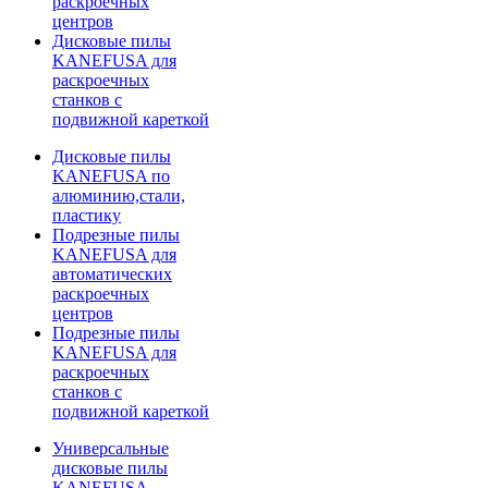
раскроечных
центров
Дисковые пилы
KANEFUSA для
раскроечных
станков с
подвижной кареткой
Дисковые пилы
KANEFUSA по
алюминию,стали,
пластику
Подрезные пилы
KANEFUSA для
автоматических
раскроечных
центров
Подрезные пилы
KANEFUSA для
раскроечных
станков с
подвижной кареткой
Универсальные
дисковые пилы
KANEFUSA