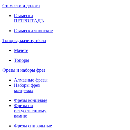
Стамески и долота
Стамески
ПЕТРОГРАДЪ
Стамески японские
Топоры, мачете, тёсла
Мачете
Топоры
Фрезы и наборы фрез
Алмазные фрезы
Наборы фрез
концевых
Фрезы концевые
Фрезы по
искусственному
камню
Фрезы спиральные