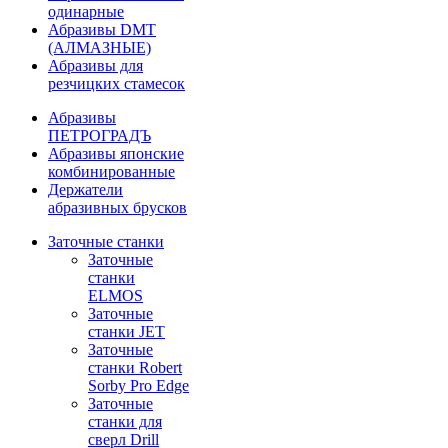
одинарные
Абразивы DMT
(АЛМАЗНЫЕ)
Абразивы для
резчицких стамесок
Абразивы
ПЕТРОГРАДЪ
Абразивы японские
комбинированные
Держатели
абразивных брусков
Заточные станки
Заточные
станки
ELMOS
Заточные
станки JET
Заточные
станки Robert
Sorby Pro Edge
Заточные
станки для
сверл Drill