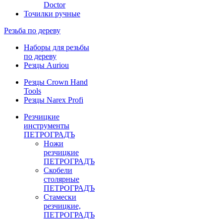
Doctor
Точилки ручные
Резьба по дереву
Наборы для резьбы
по дереву
Резцы Auriou
Резцы Crown Hand
Tools
Резцы Narex Profi
Резчицкие
инструменты
ПЕТРОГРАДЪ
Ножи
резчицкие
ПЕТРОГРАДЪ
Скобели
столярные
ПЕТРОГРАДЪ
Стамески
резчицкие,
ПЕТРОГРАДЪ