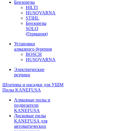
Бензорезы
HILTI
HUSQVARNA
STIHL
Бензорезы
SOLO
(Германия)
Установки
алмазного бурения
BOSCH
HUSQVARNA
Электрические
резчики
Штативы и насадки для УШМ
Пилы KANEFUSA
Алмазные пилы и
подрезатели
KANEFUSA
Дисковые пилы
KANEFUSA для
автоматических