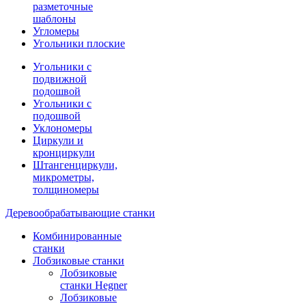
разметочные
шаблоны
Угломеры
Угольники плоские
Угольники с
подвижной
подошвой
Угольники с
подошвой
Уклономеры
Циркули и
кронциркули
Штангенциркули,
микрометры,
толщиномеры
Деревообрабатывающие станки
Комбинированные
станки
Лобзиковые станки
Лобзиковые
станки Hegner
Лобзиковые