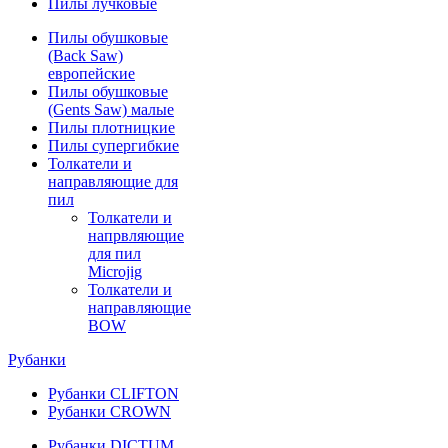
Пилы лучковые
Пилы обушковые
(Back Saw)
европейские
Пилы обушковые
(Gents Saw) малые
Пилы плотницкие
Пилы супергибкие
Толкатели и
направляющие для
пил
Толкатели и
напрвляющие
для пил
Microjig
Толкатели и
направляющие
BOW
Рубанки
Рубанки CLIFTON
Рубанки CROWN
Рубанки DICTUM