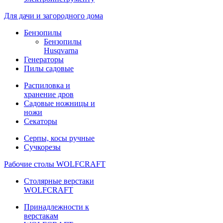
Для дачи и загородного дома
Бензопилы
Бензопилы
Husqvarna
Генераторы
Пилы садовые
Распиловка и
хранение дров
Садовые ножницы и
ножи
Секаторы
Серпы, косы ручные
Сучкорезы
Рабочие столы WOLFCRAFT
Столярные верстаки
WOLFCRAFT
Принадлежности к
верстакам