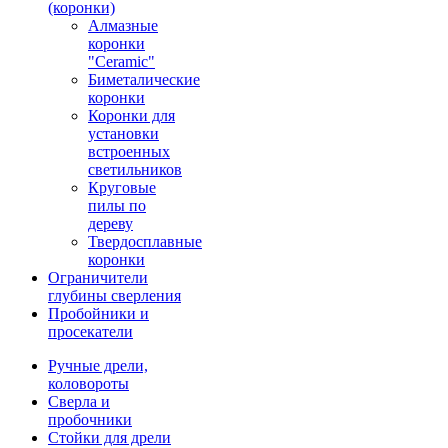
(коронки)
Алмазные
коронки
"Ceramic"
Биметалические
коронки
Коронки для
установки
встроенных
светильников
Круговые
пилы по
дереву
Твердосплавные
коронки
Ограничители
глубины сверления
Пробойники и
просекатели
Ручные дрели,
коловороты
Сверла и
пробочники
Стойки для дрели