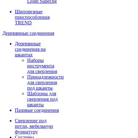
Leigh SuperJig
Шипорезные
приспособления
TREND
Деревянные соединения
Деревянные
соединения на
шкантах
Наборы
инструмента
для сверления
Принадлежности
для сверления
под шканты
Шаблоны для
сверления под
шканты
Пазовые соединения
Сверление под
петли, мебельную
фурнитуру
Системы