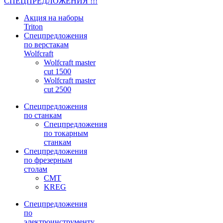
СПЕЦПРЕДЛОЖЕНИЯ !!!
Акция на наборы
Triton
Спецпредложения
по верстакам
Wolfcraft
Wolfcraft master
cut 1500
Wolfcraft master
cut 2500
Спецпредложения
по станкам
Спецпредложения
по токарным
станкам
Спецпредложения
по фрезерным
столам
CMT
KREG
Спецпредложения
по
электроинструменту