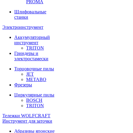
PROMA
Шлифовальные
станки
Электроинструмент
Аккумуляторный
инструмент
TRITON
Гриндеры и
электростамески
Торцовочные пилы
JET
METABO
Фрезеры
Циркулярные пилы
BOSCH
TRITON
Тележки WOLFCRAFT
Инструмент для заточки
Абразивы японские