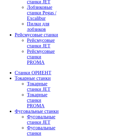
станки JET
Лобзиковые
станки Pegas /
Excalibur
Пилки для
лобзиков
Рейсмусовые станки
Рейсмусовые
станки JET
Рейсмусовые
станки
PROMA
Станки ОРИЕНТ
Токарные станки
Toкарные
станки JET
Токарные
станки
PROMA
Фуговальные станки
Фуговальные
станки JET
Фуговальные
станки