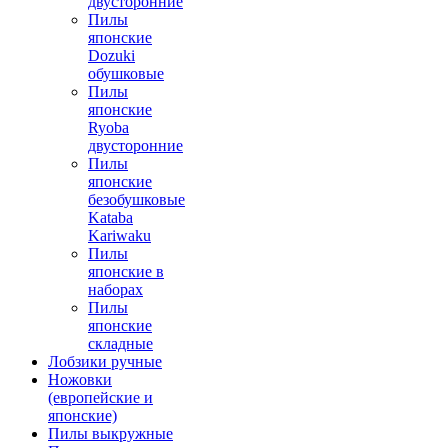
двусторонние
Пилы
японские
Dozuki
обушковые
Пилы
японские
Ryoba
двусторонние
Пилы
японские
безобушковые
Kataba
Kariwaku
Пилы
японские в
наборах
Пилы
японские
складные
Лобзики ручные
Ножовки
(европейские и
японские)
Пилы выкружные