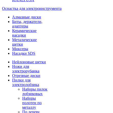
Оснастка для электроинструмента
Алмазные диски
Биты, держатели,
адаптеры
Керамические
насадки
Металические
щетки
Миксеры
Насадки SDS
Нейлоновые щетки
Ножи для
электрорубанка
Отрезные диски
Пилки для
электролобзика
Наборы пилок
лобзиковых
Наборы
полотен по
металлу
По дереву,