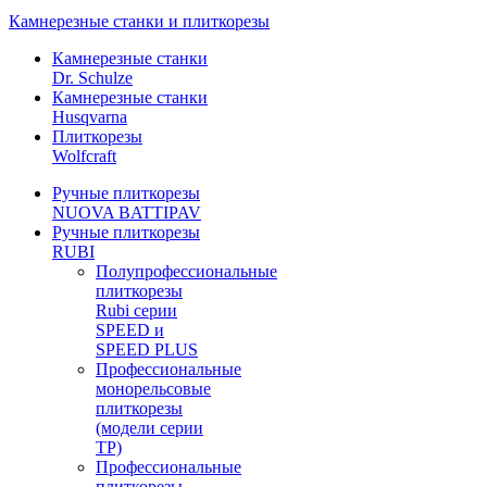
Камнерезные станки и плиткорезы
Камнерезные станки
Dr. Schulze
Камнерезные станки
Husqvarna
Плиткорезы
Wolfcraft
Ручные плиткорезы
NUOVA BATTIPAV
Ручные плиткорезы
RUBI
Полупрофессиональные
плиткорезы
Rubi серии
SPEED и
SPEED PLUS
Профессиональные
монорельсовые
плиткорезы
(модели серии
TP)
Профессиональные
плиткорезы