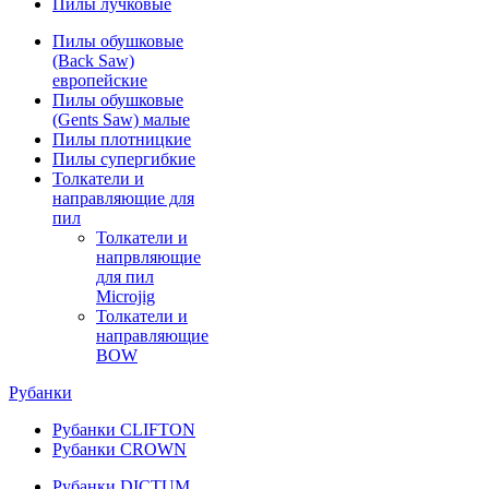
Пилы лучковые
Пилы обушковые
(Back Saw)
европейские
Пилы обушковые
(Gents Saw) малые
Пилы плотницкие
Пилы супергибкие
Толкатели и
направляющие для
пил
Толкатели и
напрвляющие
для пил
Microjig
Толкатели и
направляющие
BOW
Рубанки
Рубанки CLIFTON
Рубанки CROWN
Рубанки DICTUM