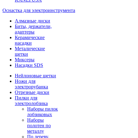
Оснастка для электроинструмента
Алмазные диски
Биты, держатели,
адаптеры
Керамические
насадки
Металические
щетки
Миксеры
Насадки SDS
Нейлоновые щетки
Ножи для
электрорубанка
Отрезные диски
Пилки для
электролобзика
Наборы пилок
лобзиковых
Наборы
полотен по
металлу
По дереву,