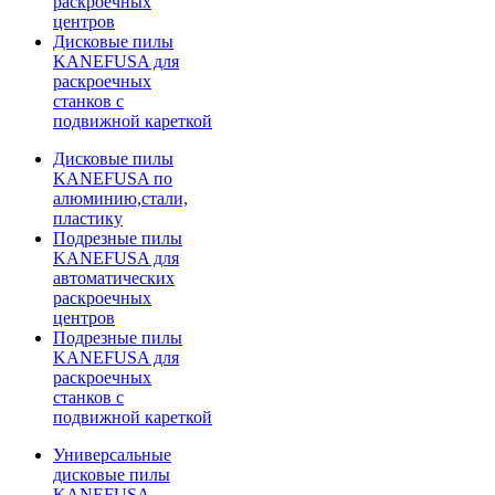
раскроечных
центров
Дисковые пилы
KANEFUSA для
раскроечных
станков с
подвижной кареткой
Дисковые пилы
KANEFUSA по
алюминию,стали,
пластику
Подрезные пилы
KANEFUSA для
автоматических
раскроечных
центров
Подрезные пилы
KANEFUSA для
раскроечных
станков с
подвижной кареткой
Универсальные
дисковые пилы
KANEFUSA