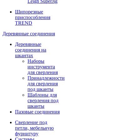
Leigh SuperJig
Шипорезные
приспособления
TREND
Деревянные соединения
Деревянные
соединения на
шкантах
Наборы
инструмента
для сверления
Принадлежности
для сверления
под шканты
Шаблоны для
сверления под
шканты
Пазовые соединения
Сверление под
петли, мебельную
фурнитуру
Системы