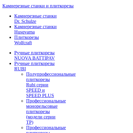
Камнерезные станки и плиткорезы
Камнерезные станки
Dr. Schulze
Камнерезные станки
Husqvarna
Плиткорезы
Wolfcraft
Ручные плиткорезы
NUOVA BATTIPAV
Ручные плиткорезы
RUBI
Полупрофессиональные
плиткорезы
Rubi серии
SPEED и
SPEED PLUS
Профессиональные
монорельсовые
плиткорезы
(модели серии
TP)
Профессиональные
плиткорезы