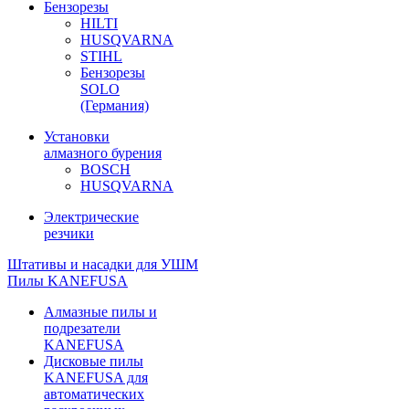
Бензорезы
HILTI
HUSQVARNA
STIHL
Бензорезы
SOLO
(Германия)
Установки
алмазного бурения
BOSCH
HUSQVARNA
Электрические
резчики
Штативы и насадки для УШМ
Пилы KANEFUSA
Алмазные пилы и
подрезатели
KANEFUSA
Дисковые пилы
KANEFUSA для
автоматических