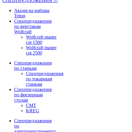
СПЕЦПРЕДЛОЖЕНИЯ !!!
Акция на наборы
Triton
Спецпредложения
по верстакам
Wolfcraft
Wolfcraft master
cut 1500
Wolfcraft master
cut 2500
Спецпредложения
по станкам
Спецпредложения
по токарным
станкам
Спецпредложения
по фрезерным
столам
CMT
KREG
Спецпредложения
по
электроинструменту