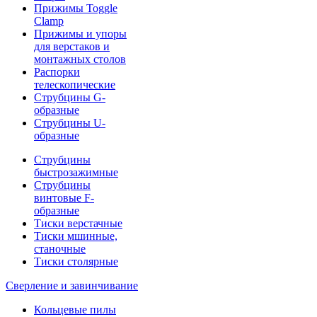
Прижимы Toggle
Clamp
Прижимы и упоры
для верстаков и
монтажных столов
Распорки
телескопические
Струбцины G-
образные
Струбцины U-
образные
Струбцины
быстрозажимные
Струбцины
винтовые F-
образные
Тиски верстачные
Тиски мшинные,
станочные
Тиски столярные
Сверление и завинчивание
Кольцевые пилы