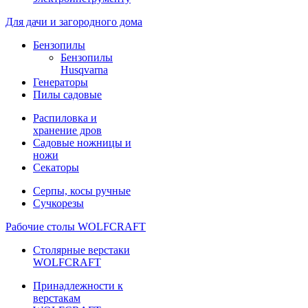
Для дачи и загородного дома
Бензопилы
Бензопилы
Husqvarna
Генераторы
Пилы садовые
Распиловка и
хранение дров
Садовые ножницы и
ножи
Секаторы
Серпы, косы ручные
Сучкорезы
Рабочие столы WOLFCRAFT
Столярные верстаки
WOLFCRAFT
Принадлежности к
верстакам