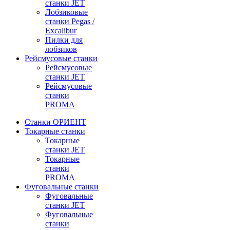
станки JET
Лобзиковые
станки Pegas /
Excalibur
Пилки для
лобзиков
Рейсмусовые станки
Рейсмусовые
станки JET
Рейсмусовые
станки
PROMA
Станки ОРИЕНТ
Токарные станки
Toкарные
станки JET
Токарные
станки
PROMA
Фуговальные станки
Фуговальные
станки JET
Фуговальные
станки