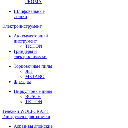
PROMA
Шлифовальные
станки
Электроинструмент
Аккумуляторный
инструмент
TRITON
Гриндеры и
электростамески
Торцовочные пилы
JET
METABO
Фрезеры
Циркулярные пилы
BOSCH
TRITON
Тележки WOLFCRAFT
Инструмент для заточки
Абразивы японские