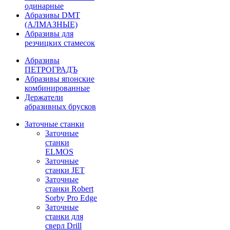
одинарные
Абразивы DMT
(АЛМАЗНЫЕ)
Абразивы для
резчицких стамесок
Абразивы
ПЕТРОГРАДЪ
Абразивы японские
комбинированные
Держатели
абразивных брусков
Заточные станки
Заточные
станки
ELMOS
Заточные
станки JET
Заточные
станки Robert
Sorby Pro Edge
Заточные
станки для
сверл Drill