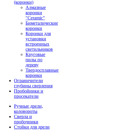
(коронки)
Алмазные
коронки
"Ceramic"
Биметалические
коронки
Коронки для
установки
встроенных
светильников
Круговые
пилы по
дереву
Твердосплавные
коронки
Ограничители
глубины сверления
Пробойники и
просекатели
Ручные дрели,
коловороты
Сверла и
пробочники
Стойки для дрели