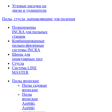
Угловые насадки на
дрели и удлинители
Пилы, стусла, направляющие для пиления
Позиционеры
INCRA для пильных
станков
Комбинированные
пильно-фрезерные
системы INCRA
Шины для
циркулярных пил
Стусла
Система LINE
MASTER
Пилы японские
Пилы садовые
японские
Пилы
японские
Azebiki,
Azehiki