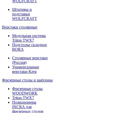
WOLFCRAFT
Штативы и
подставки
WOLFCRAFT
Верстаки столярные
Модульная система
Triton TWX7
Подстолье складное
BORA
Столярные верстаки
(Россия)
Универсальные
верстаки Kreg
Фрезерные столы и шаблоны
Фрезерные столы
WOODWORK
Triton TWX7
Позиционеры
INCRA для
фрезерных столов