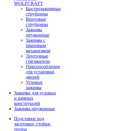
WOLFCRAFT
Быстрозажимные
струбцины
Винтовые
струбцины
Зажимы
пружинные
Зажимы с
храповым
механизмом
Ленточные
стягиватели
Приспособления
для установки
дверей
Угловые
зажимы
Зажимы для угловых
и рамных
конструкций
Зажимы пружинные
Подставки под
заготовки, стойки,
опоры