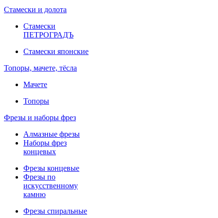
Стамески и долота
Стамески
ПЕТРОГРАДЪ
Стамески японские
Топоры, мачете, тёсла
Мачете
Топоры
Фрезы и наборы фрез
Алмазные фрезы
Наборы фрез
концевых
Фрезы концевые
Фрезы по
искусственному
камню
Фрезы спиральные