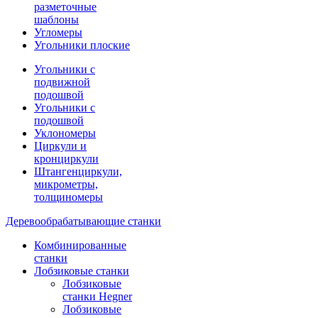
разметочные
шаблоны
Угломеры
Угольники плоские
Угольники с
подвижной
подошвой
Угольники с
подошвой
Уклономеры
Циркули и
кронциркули
Штангенциркули,
микрометры,
толщиномеры
Деревообрабатывающие станки
Комбинированные
станки
Лобзиковые станки
Лобзиковые
станки Hegner
Лобзиковые