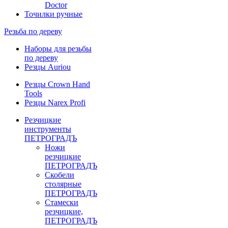
Doctor
Точилки ручные
Резьба по дереву
Наборы для резьбы
по дереву
Резцы Auriou
Резцы Crown Hand
Tools
Резцы Narex Profi
Резчицкие
инструменты
ПЕТРОГРАДЪ
Ножи
резчицкие
ПЕТРОГРАДЪ
Скобели
столярные
ПЕТРОГРАДЪ
Стамески
резчицкие,
ПЕТРОГРАДЪ