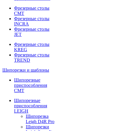
Фрезерные столы
CMT
Фрезерные столы
INCRA
Фрезерные столы
JET
Фрезерные столы
KREG
Фрезерные столы
TREND
Шипорезки и шаблоны
Шипорезные
приспособления
CMT
Шипорезные
приспособления
LEIGH
Шипорезка
Leigh D4R Pro
Шипорезки