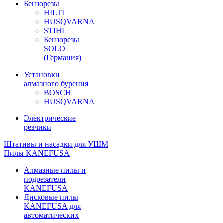
Бензорезы
HILTI
HUSQVARNA
STIHL
Бензорезы
SOLO
(Германия)
Установки
алмазного бурения
BOSCH
HUSQVARNA
Электрические
резчики
Штативы и насадки для УШМ
Пилы KANEFUSA
Алмазные пилы и
подрезатели
KANEFUSA
Дисковые пилы
KANEFUSA для
автоматических