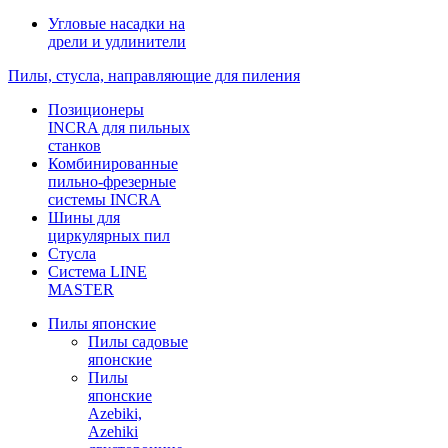
Угловые насадки на
дрели и удлинители
Пилы, стусла, направляющие для пиления
Позиционеры
INCRA для пильных
станков
Комбинированные
пильно-фрезерные
системы INCRA
Шины для
циркулярных пил
Стусла
Система LINE
MASTER
Пилы японские
Пилы садовые
японские
Пилы
японские
Azebiki,
Azehiki