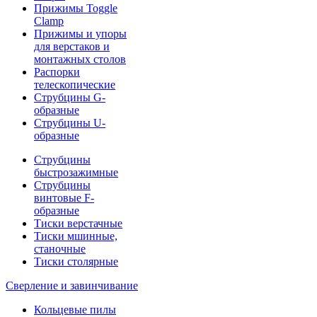
Прижимы Toggle
Clamp
Прижимы и упоры
для верстаков и
монтажных столов
Распорки
телескопические
Струбцины G-
образные
Струбцины U-
образные
Струбцины
быстрозажимные
Струбцины
винтовые F-
образные
Тиски верстачные
Тиски мшинные,
станочные
Тиски столярные
Сверление и завинчивание
Кольцевые пилы