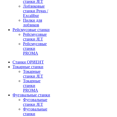
станки JET
Лобзиковые
станки Pegas /
Excalibur
Пилки для
лобзиков
Рейсмусовые станки
Рейсмусовые
станки JET
Рейсмусовые
станки
PROMA
Станки ОРИЕНТ
Токарные станки
Toкарные
станки JET
Токарные
станки
PROMA
Фуговальные станки
Фуговальные
станки JET
Фуговальные
станки