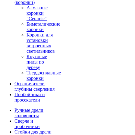
(коронки)
Алмазные
коронки
"Ceramic"
Биметалические
коронки
Коронки для
установки
встроенных
светильников
Круговые
пилы по
дереву
Твердосплавные
коронки
Ограничители
глубины сверления
Пробойники и
просекатели
Ручные дрели,
коловороты
Сверла и
пробочники
Стойки для дрели