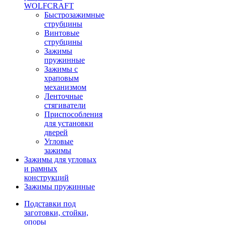
WOLFCRAFT
Быстрозажимные
струбцины
Винтовые
струбцины
Зажимы
пружинные
Зажимы с
храповым
механизмом
Ленточные
стягиватели
Приспособления
для установки
дверей
Угловые
зажимы
Зажимы для угловых
и рамных
конструкций
Зажимы пружинные
Подставки под
заготовки, стойки,
опоры