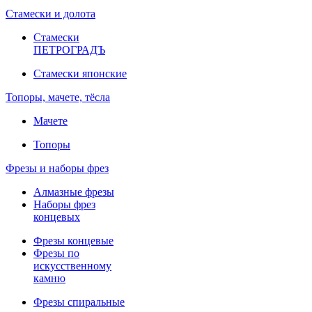
Стамески и долота
Стамески
ПЕТРОГРАДЪ
Стамески японские
Топоры, мачете, тёсла
Мачете
Топоры
Фрезы и наборы фрез
Алмазные фрезы
Наборы фрез
концевых
Фрезы концевые
Фрезы по
искусственному
камню
Фрезы спиральные