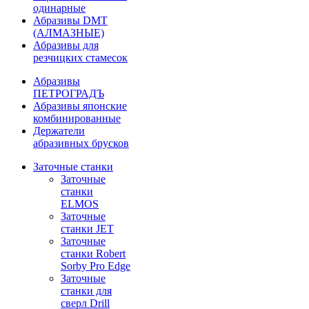
одинарные
Абразивы DMT
(АЛМАЗНЫЕ)
Абразивы для
резчицких стамесок
Абразивы
ПЕТРОГРАДЪ
Абразивы японские
комбинированные
Держатели
абразивных брусков
Заточные станки
Заточные
станки
ELMOS
Заточные
станки JET
Заточные
станки Robert
Sorby Pro Edge
Заточные
станки для
сверл Drill