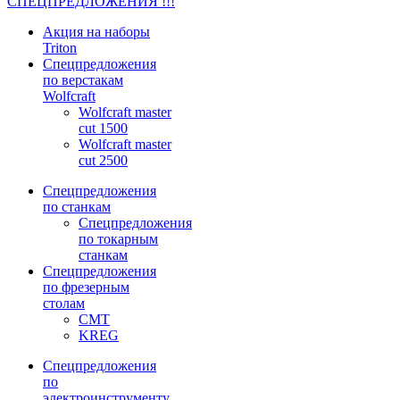
СПЕЦПРЕДЛОЖЕНИЯ !!!
Акция на наборы
Triton
Спецпредложения
по верстакам
Wolfcraft
Wolfcraft master
cut 1500
Wolfcraft master
cut 2500
Спецпредложения
по станкам
Спецпредложения
по токарным
станкам
Спецпредложения
по фрезерным
столам
CMT
KREG
Спецпредложения
по
электроинструменту