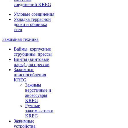
соединений KREG
Угловые соединения
Укладка террасной
доски и обшивка
стен
Зажимная техника
Ваймы, корпусные
струбцины, прессы
Винты (винтовые
пары) для прессов
Зажимные
приспособления
KREG
Зажимы
верстачные и
аксессуары
KREG
Ручные
зажимы-тиски
KREG
Зажимные
устройства