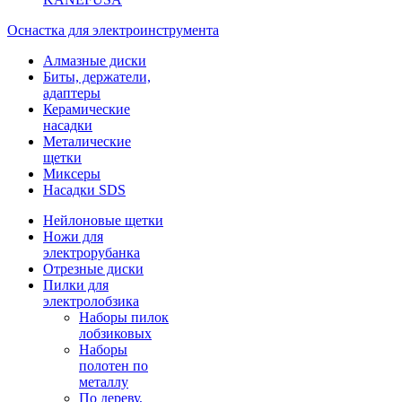
Оснастка для электроинструмента
Алмазные диски
Биты, держатели,
адаптеры
Керамические
насадки
Металические
щетки
Миксеры
Насадки SDS
Нейлоновые щетки
Ножи для
электрорубанка
Отрезные диски
Пилки для
электролобзика
Наборы пилок
лобзиковых
Наборы
полотен по
металлу
По дереву,