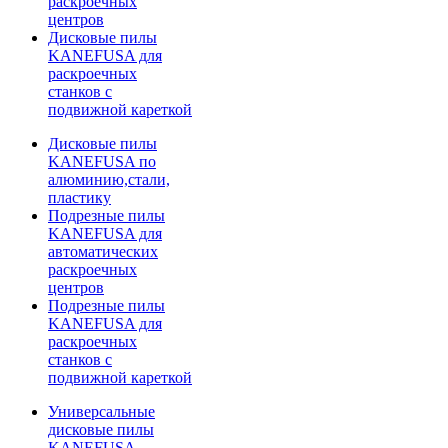
раскроечных
центров
Дисковые пилы
KANEFUSA для
раскроечных
станков с
подвижной кареткой
Дисковые пилы
KANEFUSA по
алюминию,стали,
пластику
Подрезные пилы
KANEFUSA для
автоматических
раскроечных
центров
Подрезные пилы
KANEFUSA для
раскроечных
станков с
подвижной кареткой
Универсальные
дисковые пилы
KANEFUSA