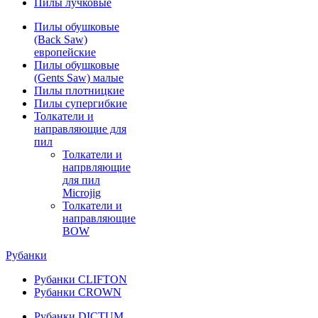
Пилы лучковые
Пилы обушковые
(Back Saw)
европейские
Пилы обушковые
(Gents Saw) малые
Пилы плотницкие
Пилы супергибкие
Толкатели и
направляющие для
пил
Толкатели и
напрвляющие
для пил
Microjig
Толкатели и
направляющие
BOW
Рубанки
Рубанки CLIFTON
Рубанки CROWN
Рубанки DICTUM