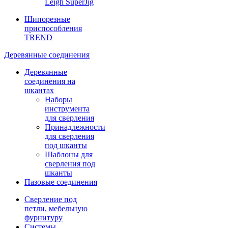
Leigh SuperJig
Шипорезные
приспособления
TREND
Деревянные соединения
Деревянные
соединения на
шкантах
Наборы
инструмента
для сверления
Принадлежности
для сверления
под шканты
Шаблоны для
сверления под
шканты
Пазовые соединения
Сверление под
петли, мебельную
фурнитуру
Системы