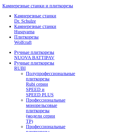
Камнерезные станки и плиткорезы
Камнерезные станки
Dr. Schulze
Камнерезные станки
Husqvarna
Плиткорезы
Wolfcraft
Ручные плиткорезы
NUOVA BATTIPAV
Ручные плиткорезы
RUBI
Полупрофессиональные
плиткорезы
Rubi серии
SPEED и
SPEED PLUS
Профессиональные
монорельсовые
плиткорезы
(модели серии
TP)
Профессиональные
плиткорезы