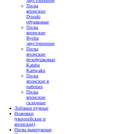
двусторонние
Пилы
японские
Dozuki
обушковые
Пилы
японские
Ryoba
двусторонние
Пилы
японские
безобушковые
Kataba
Kariwaku
Пилы
японские в
наборах
Пилы
японские
складные
Лобзики ручные
Ножовки
(европейские и
японские)
Пилы выкружные