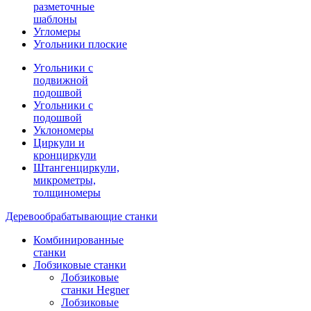
разметочные
шаблоны
Угломеры
Угольники плоские
Угольники с
подвижной
подошвой
Угольники с
подошвой
Уклономеры
Циркули и
кронциркули
Штангенциркули,
микрометры,
толщиномеры
Деревообрабатывающие станки
Комбинированные
станки
Лобзиковые станки
Лобзиковые
станки Hegner
Лобзиковые