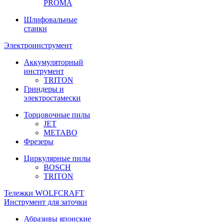
PROMA
Шлифовальные
станки
Электроинструмент
Аккумуляторный
инструмент
TRITON
Гриндеры и
электростамески
Торцовочные пилы
JET
METABO
Фрезеры
Циркулярные пилы
BOSCH
TRITON
Тележки WOLFCRAFT
Инструмент для заточки
Абразивы японские