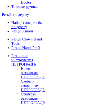
Doctor
Точилки ручные
Резьба по дереву
Наборы для резьбы
по дереву
Резцы Auriou
Резцы Crown Hand
Tools
Резцы Narex Profi
Резчицкие
инструменты
ПЕТРОГРАДЪ
Ножи
резчицкие
ПЕТРОГРАДЪ
Скобели
столярные
ПЕТРОГРАДЪ
Стамески
резчицкие,
ПЕТРОГРАДЪ