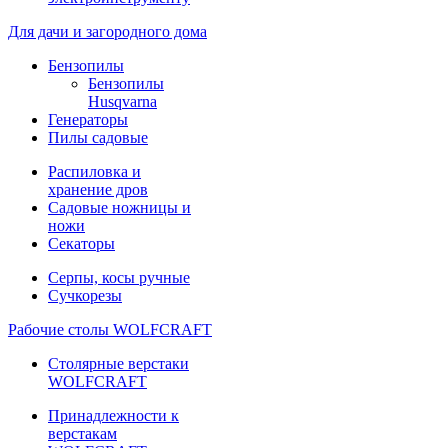
Для дачи и загородного дома
Бензопилы
Бензопилы
Husqvarna
Генераторы
Пилы садовые
Распиловка и
хранение дров
Садовые ножницы и
ножи
Секаторы
Серпы, косы ручные
Сучкорезы
Рабочие столы WOLFCRAFT
Столярные верстаки
WOLFCRAFT
Принадлежности к
верстакам