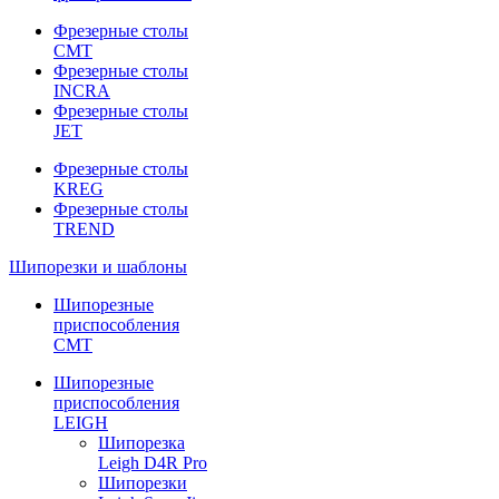
Фрезерные столы
CMT
Фрезерные столы
INCRA
Фрезерные столы
JET
Фрезерные столы
KREG
Фрезерные столы
TREND
Шипорезки и шаблоны
Шипорезные
приспособления
CMT
Шипорезные
приспособления
LEIGH
Шипорезка
Leigh D4R Pro
Шипорезки