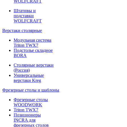
WOLFCRAFT
Штативы и
подставки
WOLFCRAFT
Верстаки столярные
Модульная система
Triton TWX7
Подстолье складное
BORA
Столярные верстаки
(Россия)
Универсальные
верстаки Kreg
Фрезерные столы и шаблоны
Фрезерные столы
WOODWORK
Triton TWX7
Позиционеры
INCRA для
фрезерных столов