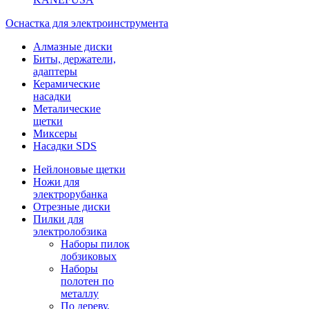
Оснастка для электроинструмента
Алмазные диски
Биты, держатели,
адаптеры
Керамические
насадки
Металические
щетки
Миксеры
Насадки SDS
Нейлоновые щетки
Ножи для
электрорубанка
Отрезные диски
Пилки для
электролобзика
Наборы пилок
лобзиковых
Наборы
полотен по
металлу
По дереву,