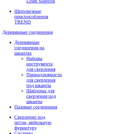
Leigh SuperJig
Шипорезные
приспособления
TREND
Деревянные соединения
Деревянные
соединения на
шкантах
Наборы
инструмента
для сверления
Принадлежности
для сверления
под шканты
Шаблоны для
сверления под
шканты
Пазовые соединения
Сверление под
петли, мебельную
фурнитуру
Системы