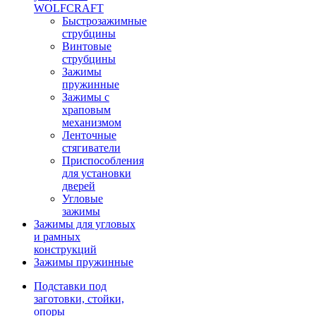
WOLFCRAFT
Быстрозажимные
струбцины
Винтовые
струбцины
Зажимы
пружинные
Зажимы с
храповым
механизмом
Ленточные
стягиватели
Приспособления
для установки
дверей
Угловые
зажимы
Зажимы для угловых
и рамных
конструкций
Зажимы пружинные
Подставки под
заготовки, стойки,
опоры