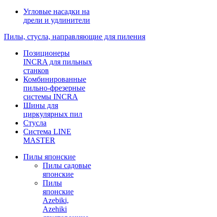
Угловые насадки на
дрели и удлинители
Пилы, стусла, направляющие для пиления
Позиционеры
INCRA для пильных
станков
Комбинированные
пильно-фрезерные
системы INCRA
Шины для
циркулярных пил
Стусла
Система LINE
MASTER
Пилы японские
Пилы садовые
японские
Пилы
японские
Azebiki,
Azehiki