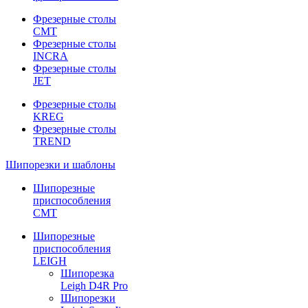
Фрезерные столы
CMT
Фрезерные столы
INCRA
Фрезерные столы
JET
Фрезерные столы
KREG
Фрезерные столы
TREND
Шипорезки и шаблоны
Шипорезные
приспособления
CMT
Шипорезные
приспособления
LEIGH
Шипорезка
Leigh D4R Pro
Шипорезки