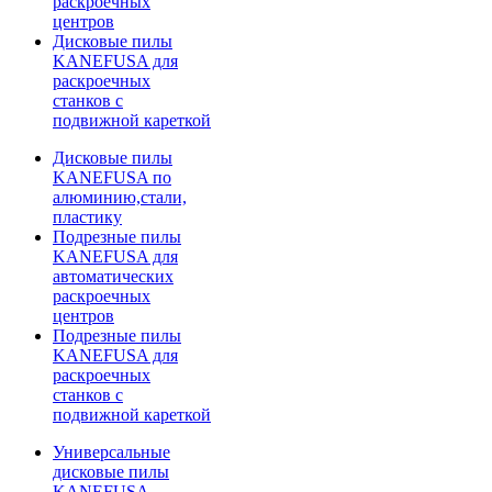
раскроечных
центров
Дисковые пилы
KANEFUSA для
раскроечных
станков с
подвижной кареткой
Дисковые пилы
KANEFUSA по
алюминию,стали,
пластику
Подрезные пилы
KANEFUSA для
автоматических
раскроечных
центров
Подрезные пилы
KANEFUSA для
раскроечных
станков с
подвижной кареткой
Универсальные
дисковые пилы
KANEFUSA