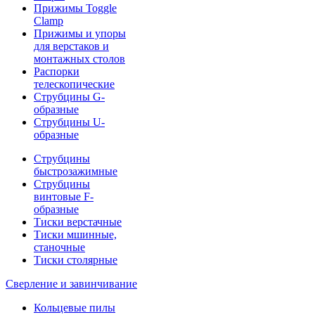
Прижимы Toggle
Clamp
Прижимы и упоры
для верстаков и
монтажных столов
Распорки
телескопические
Струбцины G-
образные
Струбцины U-
образные
Струбцины
быстрозажимные
Струбцины
винтовые F-
образные
Тиски верстачные
Тиски мшинные,
станочные
Тиски столярные
Сверление и завинчивание
Кольцевые пилы