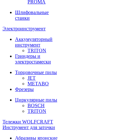
PROMA
Шлифовальные
станки
Электроинструмент
Аккумуляторный
инструмент
TRITON
Гриндеры и
электростамески
Торцовочные пилы
JET
METABO
Фрезеры
Циркулярные пилы
BOSCH
TRITON
Тележки WOLFCRAFT
Инструмент для заточки
Абразивы японские