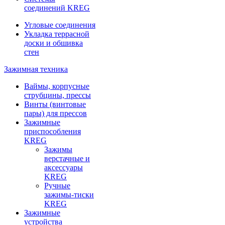
соединений KREG
Угловые соединения
Укладка террасной
доски и обшивка
стен
Зажимная техника
Ваймы, корпусные
струбцины, прессы
Винты (винтовые
пары) для прессов
Зажимные
приспособления
KREG
Зажимы
верстачные и
аксессуары
KREG
Ручные
зажимы-тиски
KREG
Зажимные
устройства