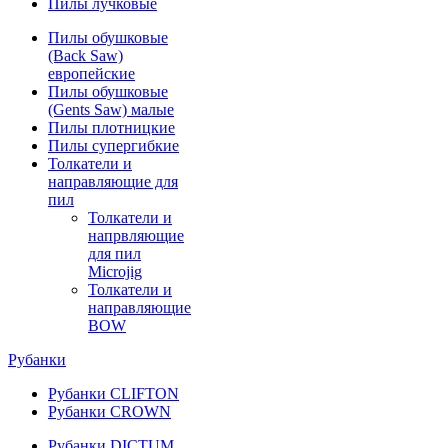
Пилы лучковые
Пилы обушковые
(Back Saw)
европейские
Пилы обушковые
(Gents Saw) малые
Пилы плотницкие
Пилы супергибкие
Толкатели и
направляющие для
пил
Толкатели и
напрвляющие
для пил
Microjig
Толкатели и
направляющие
BOW
Рубанки
Рубанки CLIFTON
Рубанки CROWN
Рубанки DICTUM