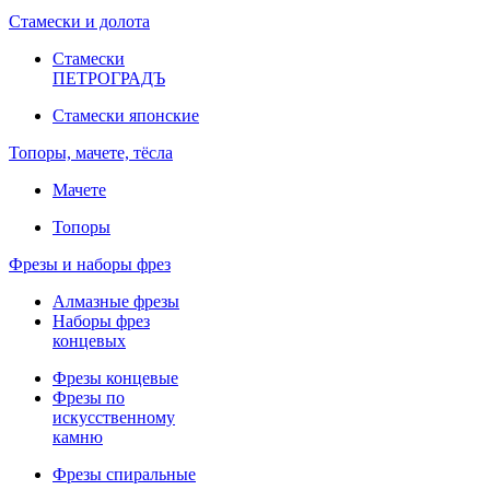
Стамески и долота
Стамески
ПЕТРОГРАДЪ
Стамески японские
Топоры, мачете, тёсла
Мачете
Топоры
Фрезы и наборы фрез
Алмазные фрезы
Наборы фрез
концевых
Фрезы концевые
Фрезы по
искусственному
камню
Фрезы спиральные