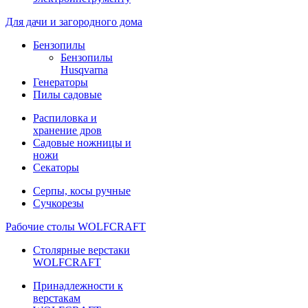
Для дачи и загородного дома
Бензопилы
Бензопилы
Husqvarna
Генераторы
Пилы садовые
Распиловка и
хранение дров
Садовые ножницы и
ножи
Секаторы
Серпы, косы ручные
Сучкорезы
Рабочие столы WOLFCRAFT
Столярные верстаки
WOLFCRAFT
Принадлежности к
верстакам