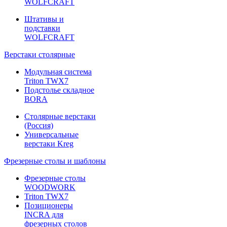
WOLFCRAFT
Штативы и
подставки
WOLFCRAFT
Верстаки столярные
Модульная система
Triton TWX7
Подстолье складное
BORA
Столярные верстаки
(Россия)
Универсальные
верстаки Kreg
Фрезерные столы и шаблоны
Фрезерные столы
WOODWORK
Triton TWX7
Позиционеры
INCRA для
фрезерных столов