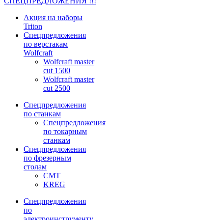
СПЕЦПРЕДЛОЖЕНИЯ !!!
Акция на наборы
Triton
Спецпредложения
по верстакам
Wolfcraft
Wolfcraft master
cut 1500
Wolfcraft master
cut 2500
Спецпредложения
по станкам
Спецпредложения
по токарным
станкам
Спецпредложения
по фрезерным
столам
CMT
KREG
Спецпредложения
по
электроинструменту