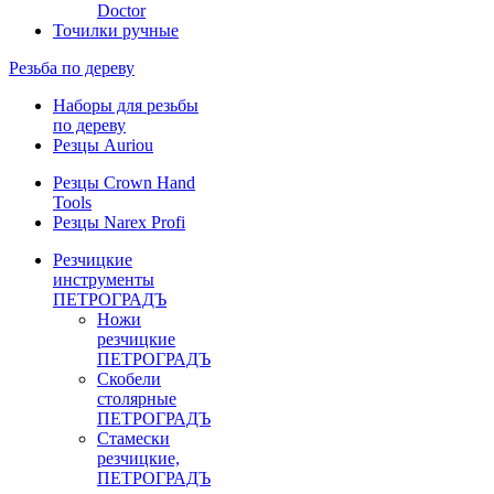
Doctor
Точилки ручные
Резьба по дереву
Наборы для резьбы
по дереву
Резцы Auriou
Резцы Crown Hand
Tools
Резцы Narex Profi
Резчицкие
инструменты
ПЕТРОГРАДЪ
Ножи
резчицкие
ПЕТРОГРАДЪ
Скобели
столярные
ПЕТРОГРАДЪ
Стамески
резчицкие,
ПЕТРОГРАДЪ