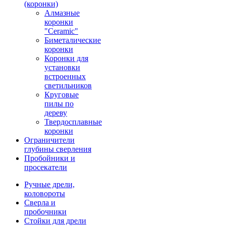
(коронки)
Алмазные
коронки
"Ceramic"
Биметалические
коронки
Коронки для
установки
встроенных
светильников
Круговые
пилы по
дереву
Твердосплавные
коронки
Ограничители
глубины сверления
Пробойники и
просекатели
Ручные дрели,
коловороты
Сверла и
пробочники
Стойки для дрели