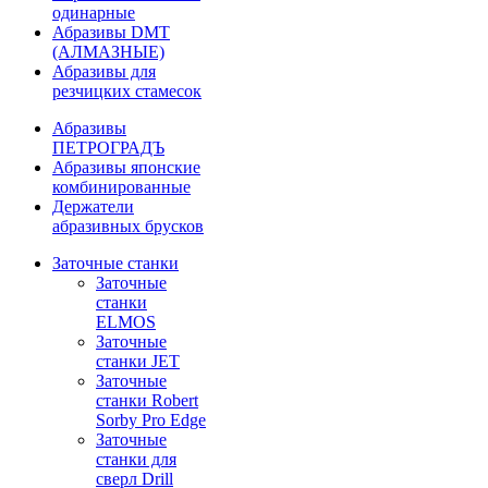
одинарные
Абразивы DMT
(АЛМАЗНЫЕ)
Абразивы для
резчицких стамесок
Абразивы
ПЕТРОГРАДЪ
Абразивы японские
комбинированные
Держатели
абразивных брусков
Заточные станки
Заточные
станки
ELMOS
Заточные
станки JET
Заточные
станки Robert
Sorby Pro Edge
Заточные
станки для
сверл Drill