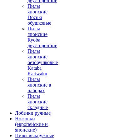
двусторонние
Пилы
японские
Dozuki
обушковые
Пилы
японские
Ryoba
двусторонние
Пилы
японские
безобушковые
Kataba
Kariwaku
Пилы
японские в
наборах
Пилы
японские
складные
Лобзики ручные
Ножовки
(европейские и
японские)
Пилы выкружные