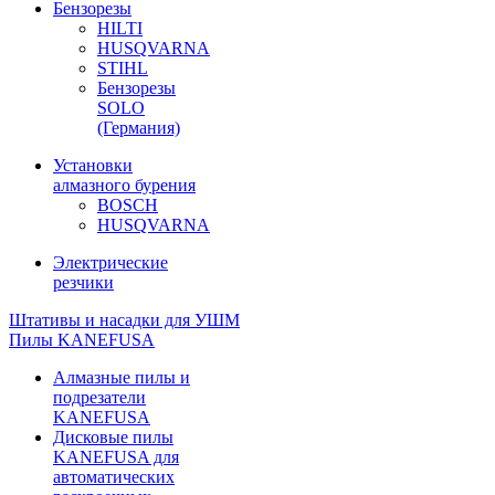
Бензорезы
HILTI
HUSQVARNA
STIHL
Бензорезы
SOLO
(Германия)
Установки
алмазного бурения
BOSCH
HUSQVARNA
Электрические
резчики
Штативы и насадки для УШМ
Пилы KANEFUSA
Алмазные пилы и
подрезатели
KANEFUSA
Дисковые пилы
KANEFUSA для
автоматических