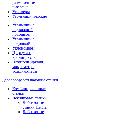
разметочные
шаблоны
Угломеры
Угольники плоские
Угольники с
подвижной
подошвой
Угольники с
подошвой
Уклономеры
Циркули и
кронциркули
Штангенциркули,
микрометры,
толщиномеры
Деревообрабатывающие станки
Комбинированные
станки
Лобзиковые станки
Лобзиковые
станки Hegner
Лобзиковые