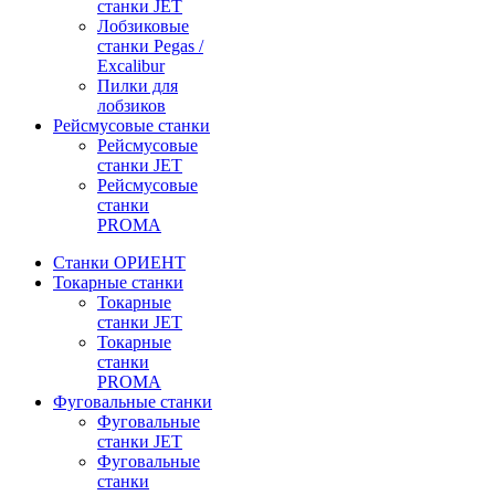
станки JET
Лобзиковые
станки Pegas /
Excalibur
Пилки для
лобзиков
Рейсмусовые станки
Рейсмусовые
станки JET
Рейсмусовые
станки
PROMA
Станки ОРИЕНТ
Токарные станки
Toкарные
станки JET
Токарные
станки
PROMA
Фуговальные станки
Фуговальные
станки JET
Фуговальные
станки