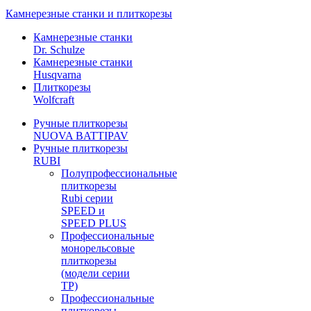
Камнерезные станки и плиткорезы
Камнерезные станки
Dr. Schulze
Камнерезные станки
Husqvarna
Плиткорезы
Wolfcraft
Ручные плиткорезы
NUOVA BATTIPAV
Ручные плиткорезы
RUBI
Полупрофессиональные
плиткорезы
Rubi серии
SPEED и
SPEED PLUS
Профессиональные
монорельсовые
плиткорезы
(модели серии
TP)
Профессиональные
плиткорезы