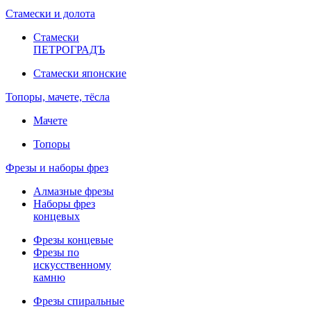
Стамески и долота
Стамески
ПЕТРОГРАДЪ
Стамески японские
Топоры, мачете, тёсла
Мачете
Топоры
Фрезы и наборы фрез
Алмазные фрезы
Наборы фрез
концевых
Фрезы концевые
Фрезы по
искусственному
камню
Фрезы спиральные