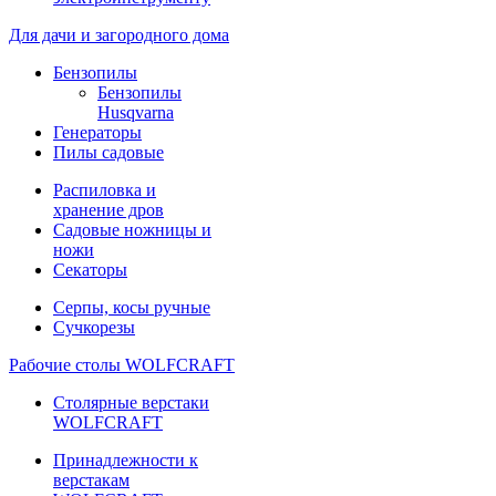
Для дачи и загородного дома
Бензопилы
Бензопилы
Husqvarna
Генераторы
Пилы садовые
Распиловка и
хранение дров
Садовые ножницы и
ножи
Секаторы
Серпы, косы ручные
Сучкорезы
Рабочие столы WOLFCRAFT
Столярные верстаки
WOLFCRAFT
Принадлежности к
верстакам