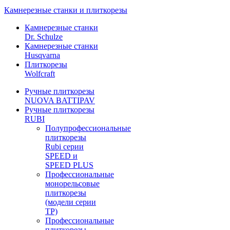
Камнерезные станки и плиткорезы
Камнерезные станки
Dr. Schulze
Камнерезные станки
Husqvarna
Плиткорезы
Wolfcraft
Ручные плиткорезы
NUOVA BATTIPAV
Ручные плиткорезы
RUBI
Полупрофессиональные
плиткорезы
Rubi серии
SPEED и
SPEED PLUS
Профессиональные
монорельсовые
плиткорезы
(модели серии
TP)
Профессиональные
плиткорезы