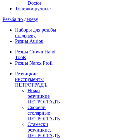
Doctor
Точилки ручные
Резьба по дереву
Наборы для резьбы
по дереву
Резцы Auriou
Резцы Crown Hand
Tools
Резцы Narex Profi
Резчицкие
инструменты
ПЕТРОГРАДЪ
Ножи
резчицкие
ПЕТРОГРАДЪ
Скобели
столярные
ПЕТРОГРАДЪ
Стамески
резчицкие,
ПЕТРОГРАДЪ