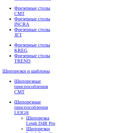
Фрезерные столы
CMT
Фрезерные столы
INCRA
Фрезерные столы
JET
Фрезерные столы
KREG
Фрезерные столы
TREND
Шипорезки и шаблоны
Шипорезные
приспособления
CMT
Шипорезные
приспособления
LEIGH
Шипорезка
Leigh D4R Pro
Шипорезки