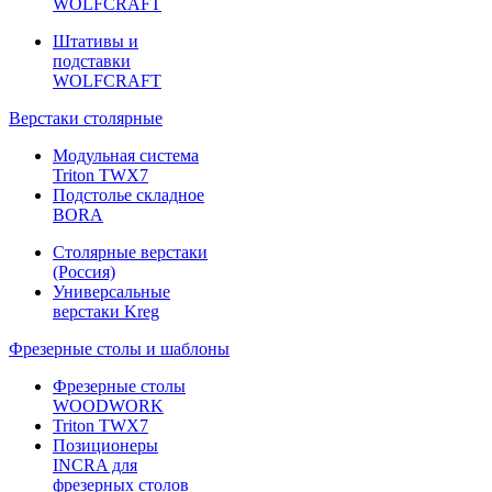
WOLFCRAFT
Штативы и
подставки
WOLFCRAFT
Верстаки столярные
Модульная система
Triton TWX7
Подстолье складное
BORA
Столярные верстаки
(Россия)
Универсальные
верстаки Kreg
Фрезерные столы и шаблоны
Фрезерные столы
WOODWORK
Triton TWX7
Позиционеры
INCRA для
фрезерных столов