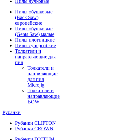
Пилы лучковые
Пилы обушковые
(Back Saw)
европейские
Пилы обушковые
(Gents Saw) малые
Пилы плотницкие
Пилы супергибкие
Толкатели и
направляющие для
пил
Толкатели и
напрвляющие
для пил
Microjig
Толкатели и
направляющие
BOW
Рубанки
Рубанки CLIFTON
Рубанки CROWN
Рубанки DICTUM