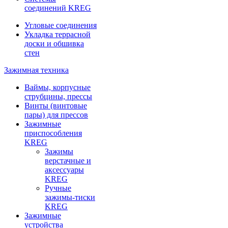
соединений KREG
Угловые соединения
Укладка террасной
доски и обшивка
стен
Зажимная техника
Ваймы, корпусные
струбцины, прессы
Винты (винтовые
пары) для прессов
Зажимные
приспособления
KREG
Зажимы
верстачные и
аксессуары
KREG
Ручные
зажимы-тиски
KREG
Зажимные
устройства