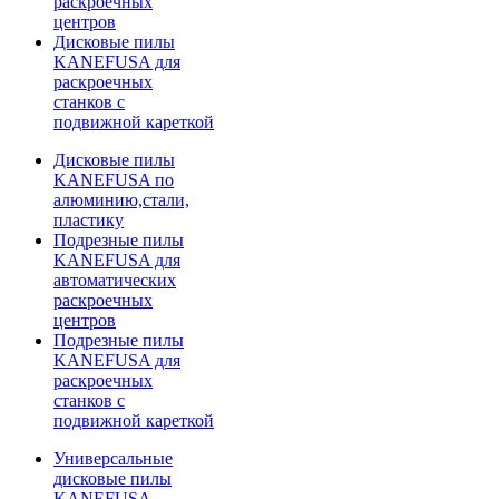
раскроечных
центров
Дисковые пилы
KANEFUSA для
раскроечных
станков с
подвижной кареткой
Дисковые пилы
KANEFUSA по
алюминию,стали,
пластику
Подрезные пилы
KANEFUSA для
автоматических
раскроечных
центров
Подрезные пилы
KANEFUSA для
раскроечных
станков с
подвижной кареткой
Универсальные
дисковые пилы
KANEFUSA