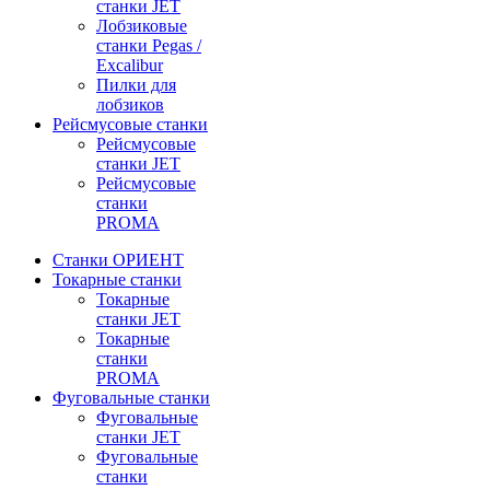
станки JET
Лобзиковые
станки Pegas /
Excalibur
Пилки для
лобзиков
Рейсмусовые станки
Рейсмусовые
станки JET
Рейсмусовые
станки
PROMA
Станки ОРИЕНТ
Токарные станки
Toкарные
станки JET
Токарные
станки
PROMA
Фуговальные станки
Фуговальные
станки JET
Фуговальные
станки