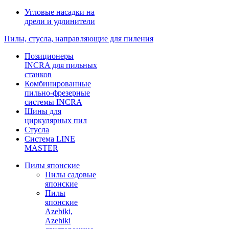
Угловые насадки на
дрели и удлинители
Пилы, стусла, направляющие для пиления
Позиционеры
INCRA для пильных
станков
Комбинированные
пильно-фрезерные
системы INCRA
Шины для
циркулярных пил
Стусла
Система LINE
MASTER
Пилы японские
Пилы садовые
японские
Пилы
японские
Azebiki,
Azehiki