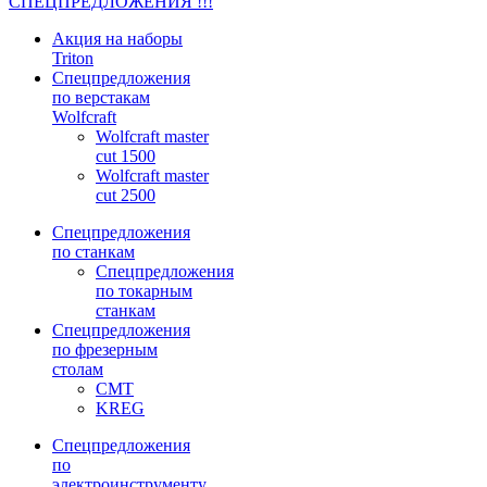
СПЕЦПРЕДЛОЖЕНИЯ !!!
Акция на наборы
Triton
Спецпредложения
по верстакам
Wolfcraft
Wolfcraft master
cut 1500
Wolfcraft master
cut 2500
Спецпредложения
по станкам
Спецпредложения
по токарным
станкам
Спецпредложения
по фрезерным
столам
CMT
KREG
Спецпредложения
по
электроинструменту