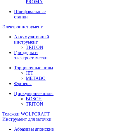
PROMA
Шлифовальные
станки
Электроинструмент
Аккумуляторный
инструмент
TRITON
Гриндеры и
электростамески
Торцовочные пилы
JET
METABO
Фрезеры
Циркулярные пилы
BOSCH
TRITON
Тележки WOLFCRAFT
Инструмент для заточки
Абразивы японские