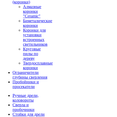
(коронки)
Алмазные
коронки
"Ceramic"
Биметалические
коронки
Коронки для
установки
встроенных
светильников
Круговые
пилы по
дереву
Твердосплавные
коронки
Ограничители
глубины сверления
Пробойники и
просекатели
Ручные дрели,
коловороты
Сверла и
пробочники
Стойки для дрели