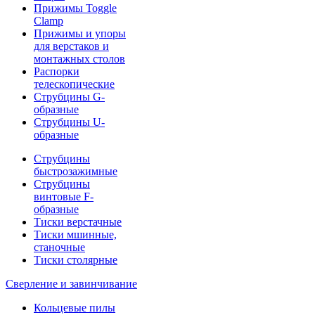
Прижимы Toggle
Clamp
Прижимы и упоры
для верстаков и
монтажных столов
Распорки
телескопические
Струбцины G-
образные
Струбцины U-
образные
Струбцины
быстрозажимные
Струбцины
винтовые F-
образные
Тиски верстачные
Тиски мшинные,
станочные
Тиски столярные
Сверление и завинчивание
Кольцевые пилы