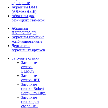
одинарные
Абразивы DMT
(АЛМАЗНЫЕ)
Абразивы для
резчицких стамесок
Абразивы
ПЕТРОГРАДЪ
Абразивы японские
комбинированные
Держатели
абразивных брусков
Заточные станки
Заточные
станки
ELMOS
Заточные
станки JET
Заточные
станки Robert
Sorby Pro Edge
Заточные
станки для
сверл Drill