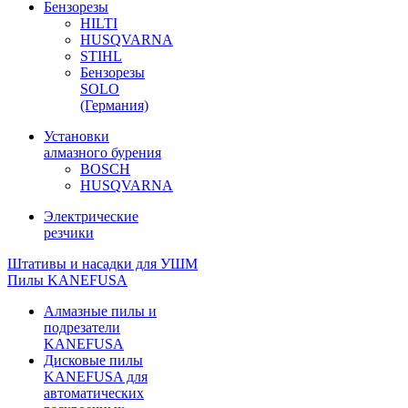
Бензорезы
HILTI
HUSQVARNA
STIHL
Бензорезы
SOLO
(Германия)
Установки
алмазного бурения
BOSCH
HUSQVARNA
Электрические
резчики
Штативы и насадки для УШМ
Пилы KANEFUSA
Алмазные пилы и
подрезатели
KANEFUSA
Дисковые пилы
KANEFUSA для
автоматических