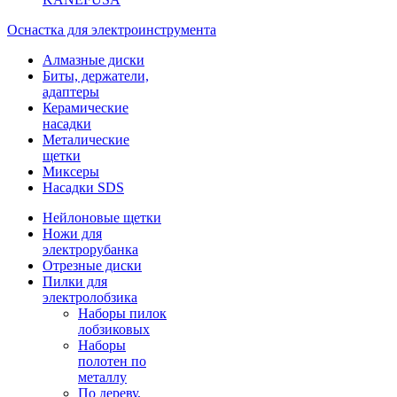
Оснастка для электроинструмента
Алмазные диски
Биты, держатели,
адаптеры
Керамические
насадки
Металические
щетки
Миксеры
Насадки SDS
Нейлоновые щетки
Ножи для
электрорубанка
Отрезные диски
Пилки для
электролобзика
Наборы пилок
лобзиковых
Наборы
полотен по
металлу
По дереву,