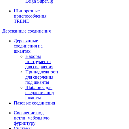
Leigh SuperJig
Шипорезные
приспособления
TREND
Деревянные соединения
Деревянные
соединения на
шкантах
Наборы
инструмента
для сверления
Принадлежности
для сверления
под шканты
Шаблоны для
сверления под
шканты
Пазовые соединения
Сверление под
петли, мебельную
фурнитуру
Системы