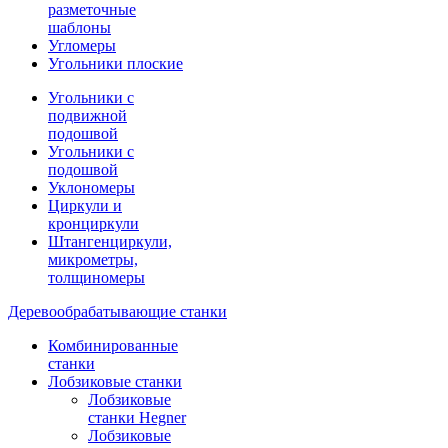
разметочные
шаблоны
Угломеры
Угольники плоские
Угольники с
подвижной
подошвой
Угольники с
подошвой
Уклономеры
Циркули и
кронциркули
Штангенциркули,
микрометры,
толщиномеры
Деревообрабатывающие станки
Комбинированные
станки
Лобзиковые станки
Лобзиковые
станки Hegner
Лобзиковые