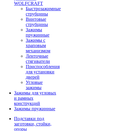
WOLFCRAFT
Быстрозажимные
струбцины
Винтовые
струбцины
Зажимы
пружинные
Зажимы с
храповым
механизмом
Ленточные
стягиватели
Приспособления
для установки
дверей
Угловые
зажимы
Зажимы для угловых
и рамных
конструкций
Зажимы пружинные
Подставки под
заготовки, стойки,
опоры