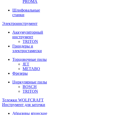
PROMA
Шлифовальные
станки
Электроинструмент
Аккумуляторный
инструмент
TRITON
Гриндеры и
электростамески
Торцовочные пилы
JET
METABO
Фрезеры
Циркулярные пилы
BOSCH
TRITON
Тележки WOLFCRAFT
Инструмент для заточки
Абразивы японские