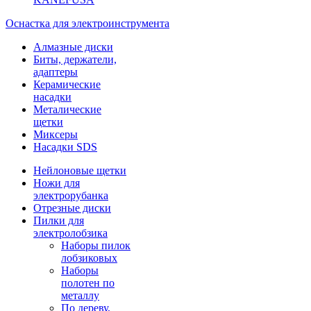
Оснастка для электроинструмента
Алмазные диски
Биты, держатели,
адаптеры
Керамические
насадки
Металические
щетки
Миксеры
Насадки SDS
Нейлоновые щетки
Ножи для
электрорубанка
Отрезные диски
Пилки для
электролобзика
Наборы пилок
лобзиковых
Наборы
полотен по
металлу
По дереву,