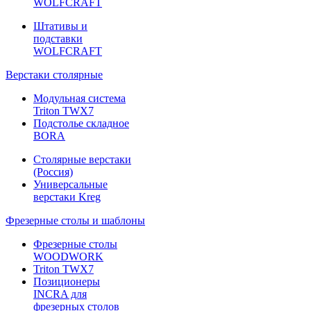
WOLFCRAFT
Штативы и
подставки
WOLFCRAFT
Верстаки столярные
Модульная система
Triton TWX7
Подстолье складное
BORA
Столярные верстаки
(Россия)
Универсальные
верстаки Kreg
Фрезерные столы и шаблоны
Фрезерные столы
WOODWORK
Triton TWX7
Позиционеры
INCRA для
фрезерных столов