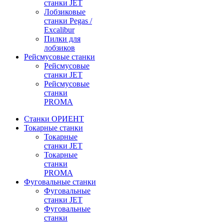
станки JET
Лобзиковые
станки Pegas /
Excalibur
Пилки для
лобзиков
Рейсмусовые станки
Рейсмусовые
станки JET
Рейсмусовые
станки
PROMA
Станки ОРИЕНТ
Токарные станки
Toкарные
станки JET
Токарные
станки
PROMA
Фуговальные станки
Фуговальные
станки JET
Фуговальные
станки