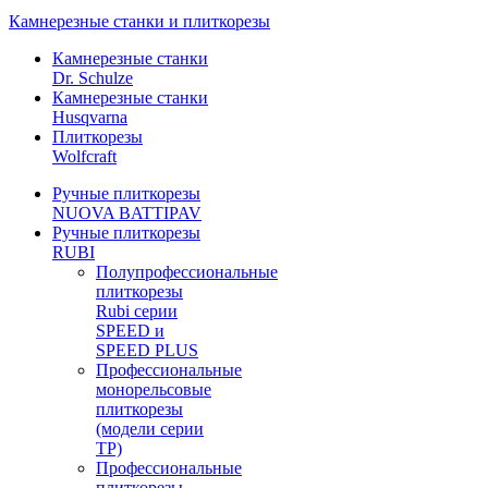
Камнерезные станки и плиткорезы
Камнерезные станки
Dr. Schulze
Камнерезные станки
Husqvarna
Плиткорезы
Wolfcraft
Ручные плиткорезы
NUOVA BATTIPAV
Ручные плиткорезы
RUBI
Полупрофессиональные
плиткорезы
Rubi серии
SPEED и
SPEED PLUS
Профессиональные
монорельсовые
плиткорезы
(модели серии
TP)
Профессиональные
плиткорезы