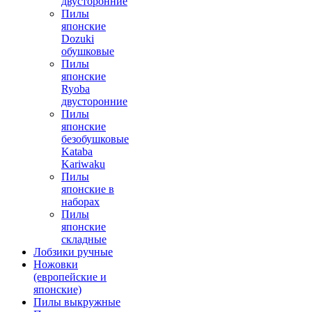
двусторонние
Пилы
японские
Dozuki
обушковые
Пилы
японские
Ryoba
двусторонние
Пилы
японские
безобушковые
Kataba
Kariwaku
Пилы
японские в
наборах
Пилы
японские
складные
Лобзики ручные
Ножовки
(европейские и
японские)
Пилы выкружные