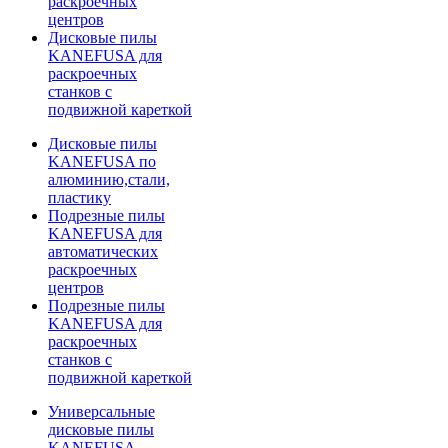
раскроечных
центров
Дисковые пилы
KANEFUSA для
раскроечных
станков с
подвижной кареткой
Дисковые пилы
KANEFUSA по
алюминию,стали,
пластику
Подрезные пилы
KANEFUSA для
автоматических
раскроечных
центров
Подрезные пилы
KANEFUSA для
раскроечных
станков с
подвижной кареткой
Универсальные
дисковые пилы
KANEFUSA