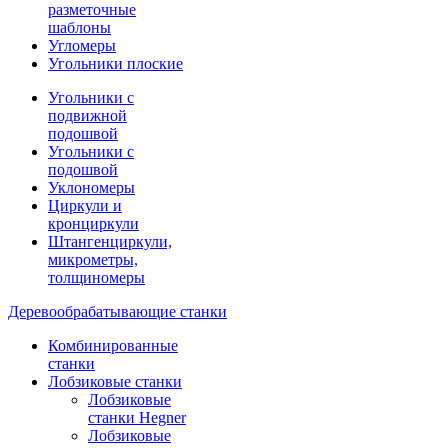
разметочные
шаблоны
Угломеры
Угольники плоские
Угольники с
подвижной
подошвой
Угольники с
подошвой
Уклономеры
Циркули и
кронциркули
Штангенциркули,
микрометры,
толщиномеры
Деревообрабатывающие станки
Комбинированные
станки
Лобзиковые станки
Лобзиковые
станки Hegner
Лобзиковые