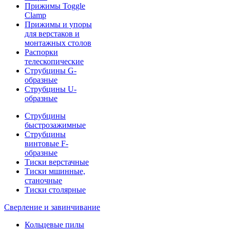
Прижимы Toggle
Clamp
Прижимы и упоры
для верстаков и
монтажных столов
Распорки
телескопические
Струбцины G-
образные
Струбцины U-
образные
Струбцины
быстрозажимные
Струбцины
винтовые F-
образные
Тиски верстачные
Тиски мшинные,
станочные
Тиски столярные
Сверление и завинчивание
Кольцевые пилы