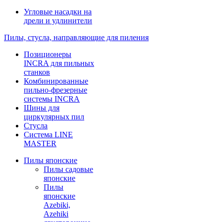
Угловые насадки на
дрели и удлинители
Пилы, стусла, направляющие для пиления
Позиционеры
INCRA для пильных
станков
Комбинированные
пильно-фрезерные
системы INCRA
Шины для
циркулярных пил
Стусла
Система LINE
MASTER
Пилы японские
Пилы садовые
японские
Пилы
японские
Azebiki,
Azehiki