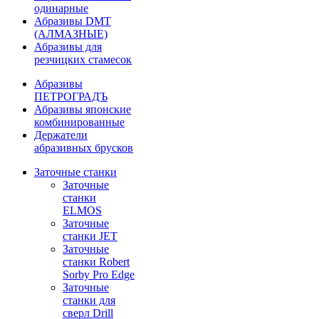
одинарные
Абразивы DMT
(АЛМАЗНЫЕ)
Абразивы для
резчицких стамесок
Абразивы
ПЕТРОГРАДЪ
Абразивы японские
комбинированные
Держатели
абразивных брусков
Заточные станки
Заточные
станки
ELMOS
Заточные
станки JET
Заточные
станки Robert
Sorby Pro Edge
Заточные
станки для
сверл Drill