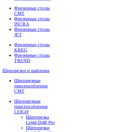
Фрезерные столы
CMT
Фрезерные столы
INCRA
Фрезерные столы
JET
Фрезерные столы
KREG
Фрезерные столы
TREND
Шипорезки и шаблоны
Шипорезные
приспособления
CMT
Шипорезные
приспособления
LEIGH
Шипорезка
Leigh D4R Pro
Шипорезки