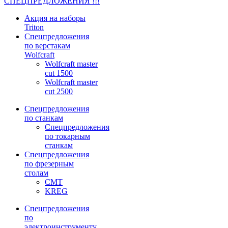
СПЕЦПРЕДЛОЖЕНИЯ !!!
Акция на наборы
Triton
Спецпредложения
по верстакам
Wolfcraft
Wolfcraft master
cut 1500
Wolfcraft master
cut 2500
Спецпредложения
по станкам
Спецпредложения
по токарным
станкам
Спецпредложения
по фрезерным
столам
CMT
KREG
Спецпредложения
по
электроинструменту