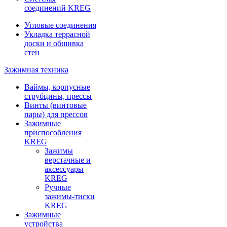
соединений KREG
Угловые соединения
Укладка террасной
доски и обшивка
стен
Зажимная техника
Ваймы, корпусные
струбцины, прессы
Винты (винтовые
пары) для прессов
Зажимные
приспособления
KREG
Зажимы
верстачные и
аксессуары
KREG
Ручные
зажимы-тиски
KREG
Зажимные
устройства