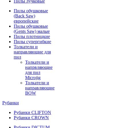
Пилы лучковые
Пилы обушковые
(Back Saw)
европейские
Пилы обушковые
(Gents Saw) малые
Пилы плотницкие
Пилы супергибкие
Толкатели и
направляющие для
пил
Толкатели и
напрвляющие
для пил
Microjig
Толкатели и
направляющие
BOW
Рубанки
Рубанки CLIFTON
Рубанки CROWN
Рубанки DICTUM