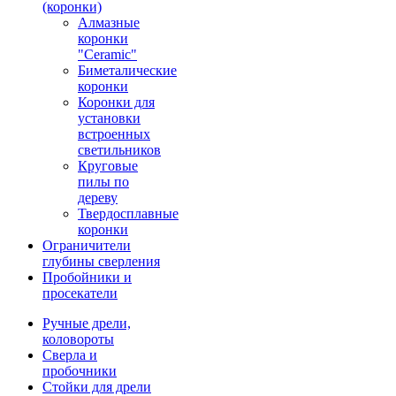
(коронки)
Алмазные
коронки
"Ceramic"
Биметалические
коронки
Коронки для
установки
встроенных
светильников
Круговые
пилы по
дереву
Твердосплавные
коронки
Ограничители
глубины сверления
Пробойники и
просекатели
Ручные дрели,
коловороты
Сверла и
пробочники
Стойки для дрели