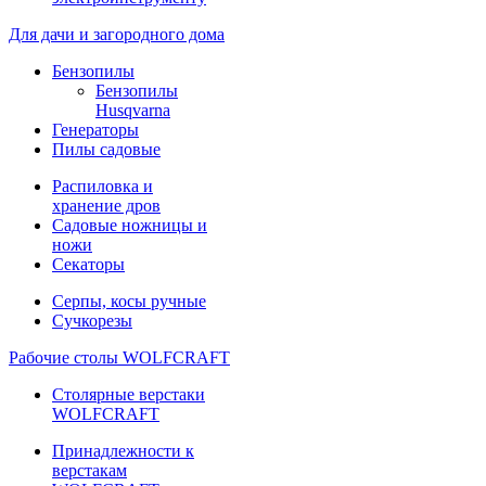
Для дачи и загородного дома
Бензопилы
Бензопилы
Husqvarna
Генераторы
Пилы садовые
Распиловка и
хранение дров
Садовые ножницы и
ножи
Секаторы
Серпы, косы ручные
Сучкорезы
Рабочие столы WOLFCRAFT
Столярные верстаки
WOLFCRAFT
Принадлежности к
верстакам