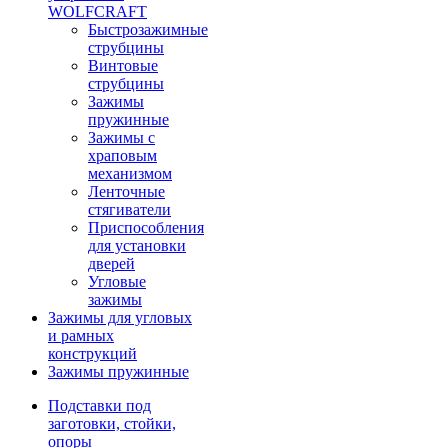
WOLFCRAFT
Быстрозажимные
струбцины
Винтовые
струбцины
Зажимы
пружинные
Зажимы с
храповым
механизмом
Ленточные
стягиватели
Приспособления
для установки
дверей
Угловые
зажимы
Зажимы для угловых
и рамных
конструкций
Зажимы пружинные
Подставки под
заготовки, стойки,
опоры