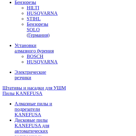
Бензорезы
HILTI
HUSQVARNA
STIHL
Бензорезы
SOLO
(Германия)
Установки
алмазного бурения
BOSCH
HUSQVARNA
Электрические
резчики
Штативы и насадки для УШМ
Пилы KANEFUSA
Алмазные пилы и
подрезатели
KANEFUSA
Дисковые пилы
KANEFUSA для
автоматических