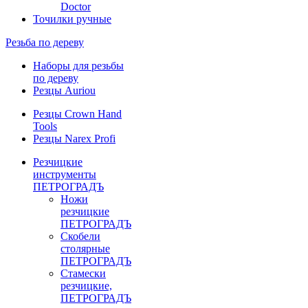
Doctor
Точилки ручные
Резьба по дереву
Наборы для резьбы
по дереву
Резцы Auriou
Резцы Crown Hand
Tools
Резцы Narex Profi
Резчицкие
инструменты
ПЕТРОГРАДЪ
Ножи
резчицкие
ПЕТРОГРАДЪ
Скобели
столярные
ПЕТРОГРАДЪ
Стамески
резчицкие,
ПЕТРОГРАДЪ