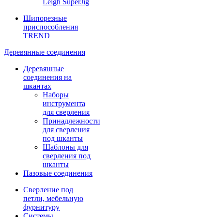
Leigh SuperJig
Шипорезные
приспособления
TREND
Деревянные соединения
Деревянные
соединения на
шкантах
Наборы
инструмента
для сверления
Принадлежности
для сверления
под шканты
Шаблоны для
сверления под
шканты
Пазовые соединения
Сверление под
петли, мебельную
фурнитуру
Системы