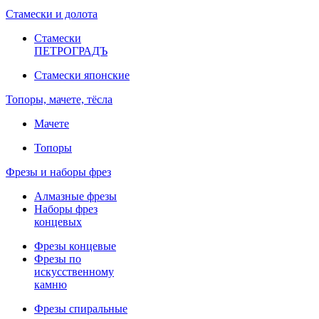
Стамески и долота
Стамески
ПЕТРОГРАДЪ
Стамески японские
Топоры, мачете, тёсла
Мачете
Топоры
Фрезы и наборы фрез
Алмазные фрезы
Наборы фрез
концевых
Фрезы концевые
Фрезы по
искусственному
камню
Фрезы спиральные