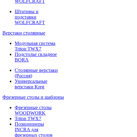
WOLFCRAFT
Штативы и
подставки
WOLFCRAFT
Верстаки столярные
Модульная система
Triton TWX7
Подстолье складное
BORA
Столярные верстаки
(Россия)
Универсальные
верстаки Kreg
Фрезерные столы и шаблоны
Фрезерные столы
WOODWORK
Triton TWX7
Позиционеры
INCRA для
фрезерных столов