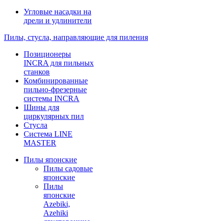
Угловые насадки на
дрели и удлинители
Пилы, стусла, направляющие для пиления
Позиционеры
INCRA для пильных
станков
Комбинированные
пильно-фрезерные
системы INCRA
Шины для
циркулярных пил
Стусла
Система LINE
MASTER
Пилы японские
Пилы садовые
японские
Пилы
японские
Azebiki,
Azehiki