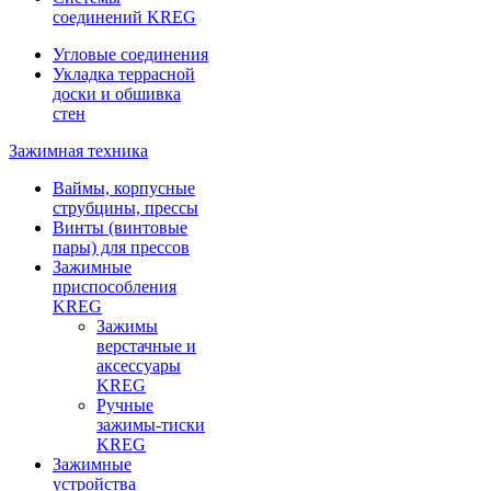
соединений KREG
Угловые соединения
Укладка террасной
доски и обшивка
стен
Зажимная техника
Ваймы, корпусные
струбцины, прессы
Винты (винтовые
пары) для прессов
Зажимные
приспособления
KREG
Зажимы
верстачные и
аксессуары
KREG
Ручные
зажимы-тиски
KREG
Зажимные
устройства