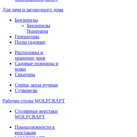
Для дачи и загородного дома
Бензопилы
Бензопилы
Husqvarna
Генераторы
Пилы садовые
Распиловка и
хранение дров
Садовые ножницы и
ножи
Секаторы
Серпы, косы ручные
Сучкорезы
Рабочие столы WOLFCRAFT
Столярные верстаки
WOLFCRAFT
Принадлежности к
верстакам