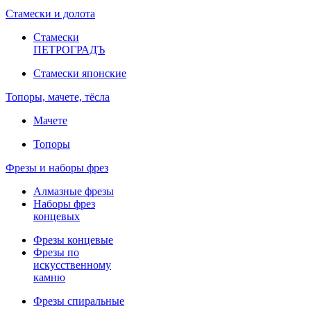
Стамески и долота
Стамески
ПЕТРОГРАДЪ
Стамески японские
Топоры, мачете, тёсла
Мачете
Топоры
Фрезы и наборы фрез
Алмазные фрезы
Наборы фрез
концевых
Фрезы концевые
Фрезы по
искусственному
камню
Фрезы спиральные