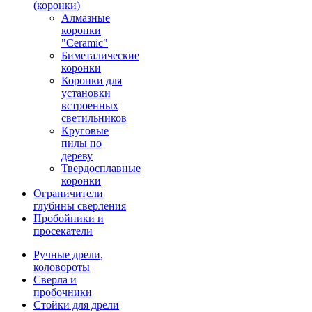
(коронки)
Алмазные
коронки
"Ceramic"
Биметалические
коронки
Коронки для
установки
встроенных
светильников
Круговые
пилы по
дереву
Твердосплавные
коронки
Ограничители
глубины сверления
Пробойники и
просекатели
Ручные дрели,
коловороты
Сверла и
пробочники
Стойки для дрели