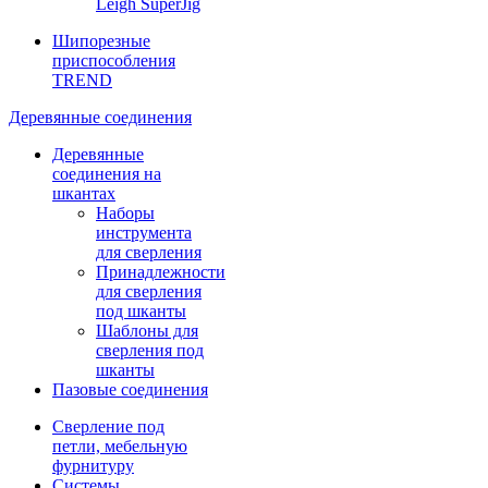
Leigh SuperJig
Шипорезные
приспособления
TREND
Деревянные соединения
Деревянные
соединения на
шкантах
Наборы
инструмента
для сверления
Принадлежности
для сверления
под шканты
Шаблоны для
сверления под
шканты
Пазовые соединения
Сверление под
петли, мебельную
фурнитуру
Системы