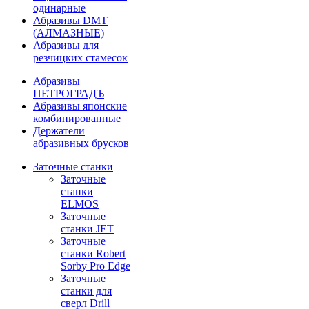
одинарные
Абразивы DMT
(АЛМАЗНЫЕ)
Абразивы для
резчицких стамесок
Абразивы
ПЕТРОГРАДЪ
Абразивы японские
комбинированные
Держатели
абразивных брусков
Заточные станки
Заточные
станки
ELMOS
Заточные
станки JET
Заточные
станки Robert
Sorby Pro Edge
Заточные
станки для
сверл Drill