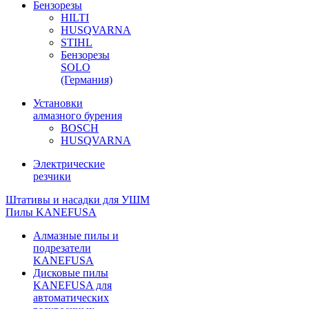
Бензорезы
HILTI
HUSQVARNA
STIHL
Бензорезы
SOLO
(Германия)
Установки
алмазного бурения
BOSCH
HUSQVARNA
Электрические
резчики
Штативы и насадки для УШМ
Пилы KANEFUSA
Алмазные пилы и
подрезатели
KANEFUSA
Дисковые пилы
KANEFUSA для
автоматических