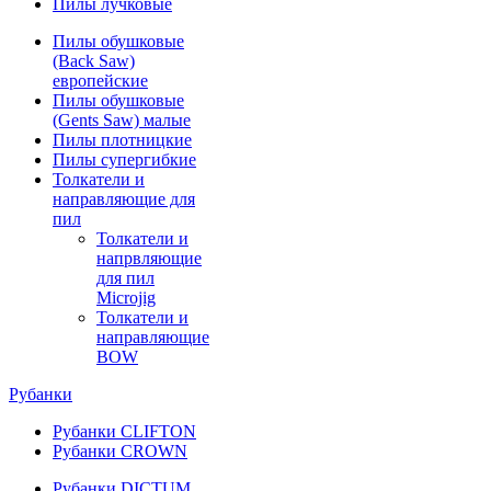
Пилы лучковые
Пилы обушковые
(Back Saw)
европейские
Пилы обушковые
(Gents Saw) малые
Пилы плотницкие
Пилы супергибкие
Толкатели и
направляющие для
пил
Толкатели и
напрвляющие
для пил
Microjig
Толкатели и
направляющие
BOW
Рубанки
Рубанки CLIFTON
Рубанки CROWN
Рубанки DICTUM