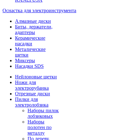
Оснастка для электроинструмента
Алмазные диски
Биты, держатели,
адаптеры
Керамические
насадки
Металические
щетки
Миксеры
Насадки SDS
Нейлоновые щетки
Ножи для
электрорубанка
Отрезные диски
Пилки для
электролобзика
Наборы пилок
лобзиковых
Наборы
полотен по
металлу
По дереву,