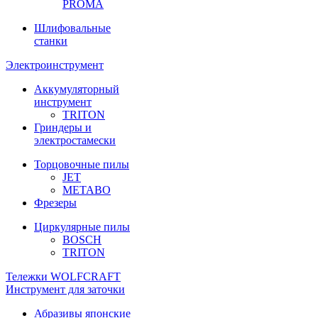
PROMA
Шлифовальные
станки
Электроинструмент
Аккумуляторный
инструмент
TRITON
Гриндеры и
электростамески
Торцовочные пилы
JET
METABO
Фрезеры
Циркулярные пилы
BOSCH
TRITON
Тележки WOLFCRAFT
Инструмент для заточки
Абразивы японские