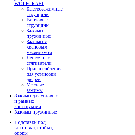
WOLFCRAFT
Быстрозажимные
струбцины
Винтовые
струбцины
Зажимы
пружинные
Зажимы с
храповым
механизмом
Ленточные
стягиватели
Приспособления
для установки
дверей
Угловые
зажимы
Зажимы для угловых
и рамных
конструкций
Зажимы пружинные
Подставки под
заготовки, стойки,
опоры