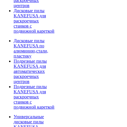
раскроечных
центров
Дисковые пилы
KANEFUSA для
раскроечных
станков с
подвижной кареткой
Дисковые пилы
KANEFUSA по
алюминию,стали,
пластику
Подрезные пилы
KANEFUSA для
автоматических
раскроечных
центров
Подрезные пилы
KANEFUSA для
раскроечных
станков с
подвижной кареткой
Универсальные
дисковые пилы
KANEFUSA