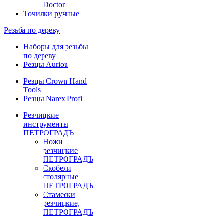
Doctor
Точилки ручные
Резьба по дереву
Наборы для резьбы
по дереву
Резцы Auriou
Резцы Crown Hand
Tools
Резцы Narex Profi
Резчицкие
инструменты
ПЕТРОГРАДЪ
Ножи
резчицкие
ПЕТРОГРАДЪ
Скобели
столярные
ПЕТРОГРАДЪ
Стамески
резчицкие,
ПЕТРОГРАДЪ