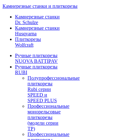
Камнерезные станки и плиткорезы
Камнерезные станки
Dr. Schulze
Камнерезные станки
Husqvarna
Плиткорезы
Wolfcraft
Ручные плиткорезы
NUOVA BATTIPAV
Ручные плиткорезы
RUBI
Полупрофессиональные
плиткорезы
Rubi серии
SPEED и
SPEED PLUS
Профессиональные
монорельсовые
плиткорезы
(модели серии
TP)
Профессиональные
плиткорезы