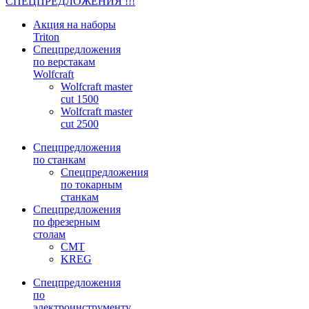
СПЕЦПРЕДЛОЖЕНИЯ !!!
Акция на наборы
Triton
Спецпредложения
по верстакам
Wolfcraft
Wolfcraft master
cut 1500
Wolfcraft master
cut 2500
Спецпредложения
по станкам
Спецпредложения
по токарным
станкам
Спецпредложения
по фрезерным
столам
CMT
KREG
Спецпредложения
по
электроинструменту