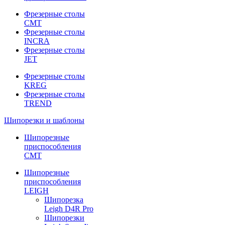
Фрезерные столы
CMT
Фрезерные столы
INCRA
Фрезерные столы
JET
Фрезерные столы
KREG
Фрезерные столы
TREND
Шипорезки и шаблоны
Шипорезные
приспособления
CMT
Шипорезные
приспособления
LEIGH
Шипорезка
Leigh D4R Pro
Шипорезки