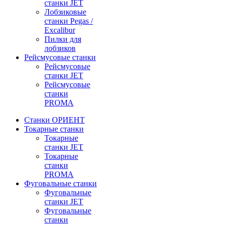
станки JET
Лобзиковые
станки Pegas /
Excalibur
Пилки для
лобзиков
Рейсмусовые станки
Рейсмусовые
станки JET
Рейсмусовые
станки
PROMA
Станки ОРИЕНТ
Токарные станки
Toкарные
станки JET
Токарные
станки
PROMA
Фуговальные станки
Фуговальные
станки JET
Фуговальные
станки