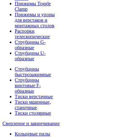
Прижимы Toggle
Clamp
Прижимы и упоры
для верстаков и
монтажных столов
Распорки
телескопические
Струбцины G-
образные
Струбцины U-
образные
Струбцины
быстрозажимные
Струбцины
винтовые F-
образные
Тиски верстачные
Тиски мшинные,
станочные
Тиски столярные
Сверление и завинчивание
Кольцевые пилы