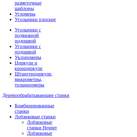
разметочные
шаблоны
Угломеры
Угольники плоские
Угольники с
подвижной
подошвой
Угольники с
подошвой
Уклономеры
Циркули и
кронциркули
Штангенциркули,
микрометры,
толщиномеры
Деревообрабатывающие станки
Комбинированные
станки
Лобзиковые станки
Лобзиковые
станки Hegner
Лобзиковые