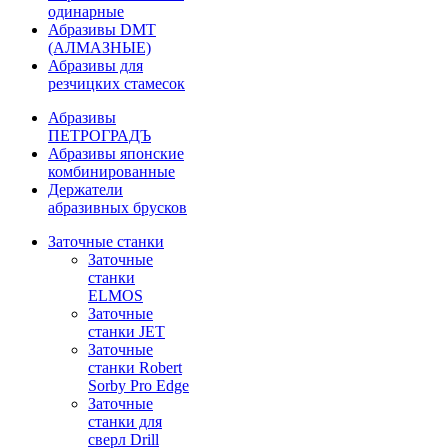
одинарные
Абразивы DMT
(АЛМАЗНЫЕ)
Абразивы для
резчицких стамесок
Абразивы
ПЕТРОГРАДЪ
Абразивы японские
комбинированные
Держатели
абразивных брусков
Заточные станки
Заточные
станки
ELMOS
Заточные
станки JET
Заточные
станки Robert
Sorby Pro Edge
Заточные
станки для
сверл Drill