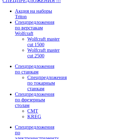
СПЕЦПРЕДЛОЖЕНИЯ !!!
Акция на наборы
Triton
Спецпредложения
по верстакам
Wolfcraft
Wolfcraft master
cut 1500
Wolfcraft master
cut 2500
Спецпредложения
по станкам
Спецпредложения
по токарным
станкам
Спецпредложения
по фрезерным
столам
CMT
KREG
Спецпредложения
по
электроинструменту