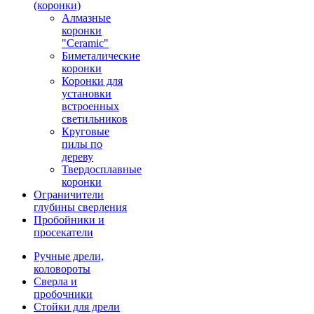
(коронки)
Алмазные
коронки
"Ceramic"
Биметалические
коронки
Коронки для
установки
встроенных
светильников
Круговые
пилы по
дереву
Твердосплавные
коронки
Ограничители
глубины сверления
Пробойники и
просекатели
Ручные дрели,
коловороты
Сверла и
пробочники
Стойки для дрели