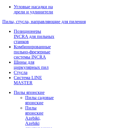
Угловые насадки на
дрели и удлинители
Пилы, стусла, направляющие для пиления
Позиционеры
INCRA для пильных
станков
Комбинированные
пильно-фрезерные
системы INCRA
Шины для
циркулярных пил
Стусла
Система LINE
MASTER
Пилы японские
Пилы садовые
японские
Пилы
японские
Azebiki,
Azehiki