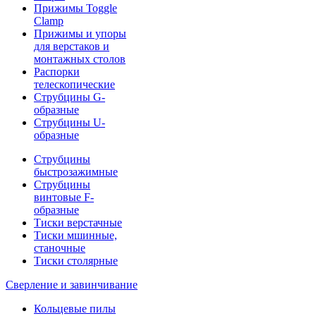
Прижимы Toggle
Clamp
Прижимы и упоры
для верстаков и
монтажных столов
Распорки
телескопические
Струбцины G-
образные
Струбцины U-
образные
Струбцины
быстрозажимные
Струбцины
винтовые F-
образные
Тиски верстачные
Тиски мшинные,
станочные
Тиски столярные
Сверление и завинчивание
Кольцевые пилы