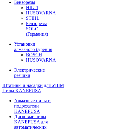
Бензорезы
HILTI
HUSQVARNA
STIHL
Бензорезы
SOLO
(Германия)
Установки
алмазного бурения
BOSCH
HUSQVARNA
Электрические
резчики
Штативы и насадки для УШМ
Пилы KANEFUSA
Алмазные пилы и
подрезатели
KANEFUSA
Дисковые пилы
KANEFUSA для
автоматических