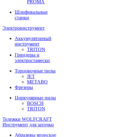
PROMA
Шлифовальные
станки
Электроинструмент
Аккумуляторный
инструмент
TRITON
Гриндеры и
электростамески
Торцовочные пилы
JET
METABO
Фрезеры
Циркулярные пилы
BOSCH
TRITON
Тележки WOLFCRAFT
Инструмент для заточки
Абразивы японские