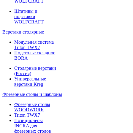
WOLFCRAFT
Штативы и
подставки
WOLFCRAFT
Верстаки столярные
Модульная система
Triton TWX7
Подстолье складное
BORA
Столярные верстаки
(Россия)
Универсальные
верстаки Kreg
Фрезерные столы и шаблоны
Фрезерные столы
WOODWORK
Triton TWX7
Позиционеры
INCRA для
фрезерных столов