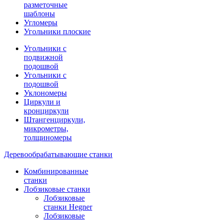
разметочные
шаблоны
Угломеры
Угольники плоские
Угольники с
подвижной
подошвой
Угольники с
подошвой
Уклономеры
Циркули и
кронциркули
Штангенциркули,
микрометры,
толщиномеры
Деревообрабатывающие станки
Комбинированные
станки
Лобзиковые станки
Лобзиковые
станки Hegner
Лобзиковые