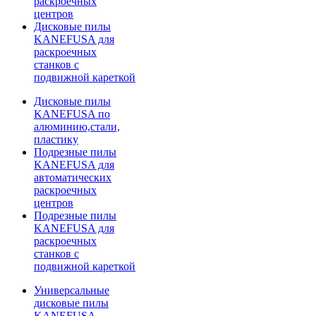
раскроечных
центров
Дисковые пилы
KANEFUSA для
раскроечных
станков с
подвижной кареткой
Дисковые пилы
KANEFUSA по
алюминию,стали,
пластику
Подрезные пилы
KANEFUSA для
автоматических
раскроечных
центров
Подрезные пилы
KANEFUSA для
раскроечных
станков с
подвижной кареткой
Универсальные
дисковые пилы
KANEFUSA