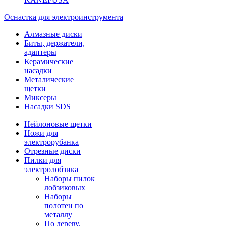
Оснастка для электроинструмента
Алмазные диски
Биты, держатели,
адаптеры
Керамические
насадки
Металические
щетки
Миксеры
Насадки SDS
Нейлоновые щетки
Ножи для
электрорубанка
Отрезные диски
Пилки для
электролобзика
Наборы пилок
лобзиковых
Наборы
полотен по
металлу
По дереву,