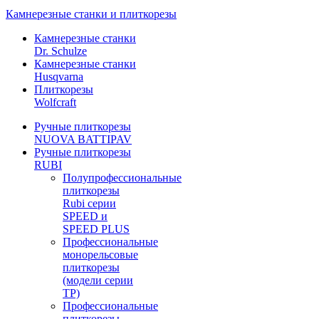
Камнерезные станки и плиткорезы
Камнерезные станки
Dr. Schulze
Камнерезные станки
Husqvarna
Плиткорезы
Wolfcraft
Ручные плиткорезы
NUOVA BATTIPAV
Ручные плиткорезы
RUBI
Полупрофессиональные
плиткорезы
Rubi серии
SPEED и
SPEED PLUS
Профессиональные
монорельсовые
плиткорезы
(модели серии
TP)
Профессиональные
плиткорезы