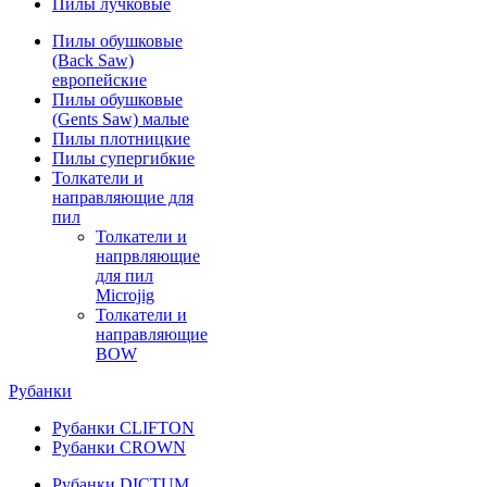
Пилы лучковые
Пилы обушковые
(Back Saw)
европейские
Пилы обушковые
(Gents Saw) малые
Пилы плотницкие
Пилы супергибкие
Толкатели и
направляющие для
пил
Толкатели и
напрвляющие
для пил
Microjig
Толкатели и
направляющие
BOW
Рубанки
Рубанки CLIFTON
Рубанки CROWN
Рубанки DICTUM