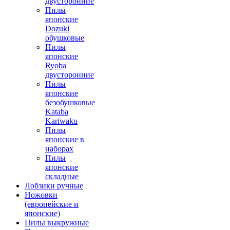
двусторонние
Пилы
японские
Dozuki
обушковые
Пилы
японские
Ryoba
двусторонние
Пилы
японские
безобушковые
Kataba
Kariwaku
Пилы
японские в
наборах
Пилы
японские
складные
Лобзики ручные
Ножовки
(европейские и
японские)
Пилы выкружные