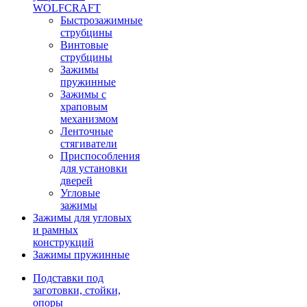
WOLFCRAFT
Быстрозажимные
струбцины
Винтовые
струбцины
Зажимы
пружинные
Зажимы с
храповым
механизмом
Ленточные
стягиватели
Приспособления
для установки
дверей
Угловые
зажимы
Зажимы для угловых
и рамных
конструкций
Зажимы пружинные
Подставки под
заготовки, стойки,
опоры