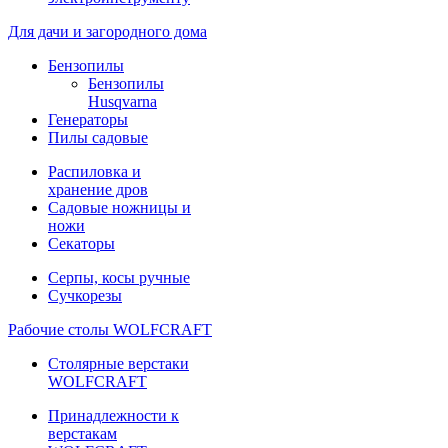
Для дачи и загородного дома
Бензопилы
Бензопилы
Husqvarna
Генераторы
Пилы садовые
Распиловка и
хранение дров
Садовые ножницы и
ножи
Секаторы
Серпы, косы ручные
Сучкорезы
Рабочие столы WOLFCRAFT
Столярные верстаки
WOLFCRAFT
Принадлежности к
верстакам