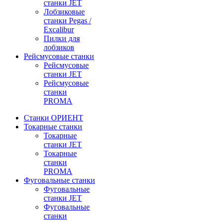
станки JET
Лобзиковые
станки Pegas /
Excalibur
Пилки для
лобзиков
Рейсмусовые станки
Рейсмусовые
станки JET
Рейсмусовые
станки
PROMA
Станки ОРИЕНТ
Токарные станки
Toкарные
станки JET
Токарные
станки
PROMA
Фуговальные станки
Фуговальные
станки JET
Фуговальные
станки