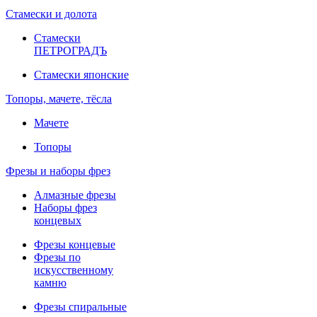
Стамески и долота
Стамески
ПЕТРОГРАДЪ
Стамески японские
Топоры, мачете, тёсла
Мачете
Топоры
Фрезы и наборы фрез
Алмазные фрезы
Наборы фрез
концевых
Фрезы концевые
Фрезы по
искусственному
камню
Фрезы спиральные