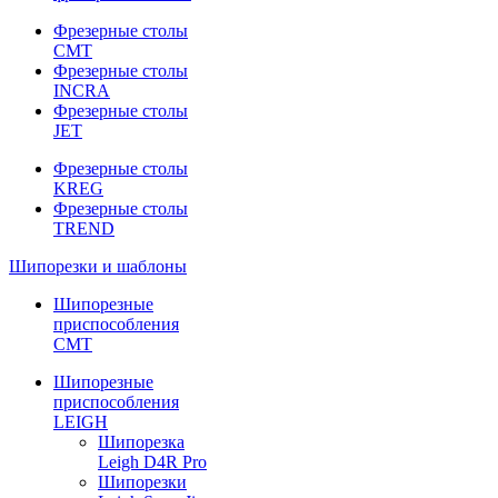
Фрезерные столы
CMT
Фрезерные столы
INCRA
Фрезерные столы
JET
Фрезерные столы
KREG
Фрезерные столы
TREND
Шипорезки и шаблоны
Шипорезные
приспособления
CMT
Шипорезные
приспособления
LEIGH
Шипорезка
Leigh D4R Pro
Шипорезки