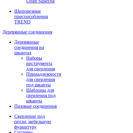
Leigh SuperJig
Шипорезные
приспособления
TREND
Деревянные соединения
Деревянные
соединения на
шкантах
Наборы
инструмента
для сверления
Принадлежности
для сверления
под шканты
Шаблоны для
сверления под
шканты
Пазовые соединения
Сверление под
петли, мебельную
фурнитуру
Системы