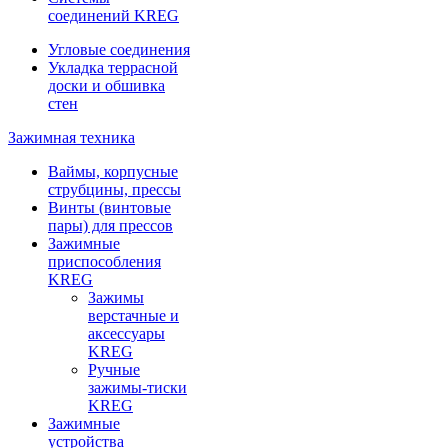
соединений KREG
Угловые соединения
Укладка террасной
доски и обшивка
стен
Зажимная техника
Ваймы, корпусные
струбцины, прессы
Винты (винтовые
пары) для прессов
Зажимные
приспособления
KREG
Зажимы
верстачные и
аксессуары
KREG
Ручные
зажимы-тиски
KREG
Зажимные
устройства