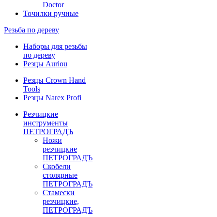
Doctor
Точилки ручные
Резьба по дереву
Наборы для резьбы
по дереву
Резцы Auriou
Резцы Crown Hand
Tools
Резцы Narex Profi
Резчицкие
инструменты
ПЕТРОГРАДЪ
Ножи
резчицкие
ПЕТРОГРАДЪ
Скобели
столярные
ПЕТРОГРАДЪ
Стамески
резчицкие,
ПЕТРОГРАДЪ