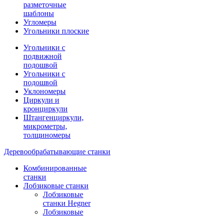
разметочные
шаблоны
Угломеры
Угольники плоские
Угольники с
подвижной
подошвой
Угольники с
подошвой
Уклономеры
Циркули и
кронциркули
Штангенциркули,
микрометры,
толщиномеры
Деревообрабатывающие станки
Комбинированные
станки
Лобзиковые станки
Лобзиковые
станки Hegner
Лобзиковые