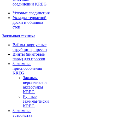
соединений KREG
Угловые соединения
Укладка террасной
доски и обшивка
стен
Зажимная техника
Ваймы, корпусные
струбцины, прессы
Винты (винтовые
пары) для прессов
Зажимные
приспособления
KREG
Зажимы
верстачные и
аксессуары
KREG
Ручные
зажимы-тиски
KREG
Зажимные
устройства