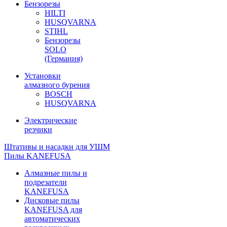
Бензорезы
HILTI
HUSQVARNA
STIHL
Бензорезы
SOLO
(Германия)
Установки
алмазного бурения
BOSCH
HUSQVARNA
Электрические
резчики
Штативы и насадки для УШМ
Пилы KANEFUSA
Алмазные пилы и
подрезатели
KANEFUSA
Дисковые пилы
KANEFUSA для
автоматических