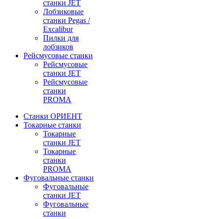
станки JET
Лобзиковые
станки Pegas /
Excalibur
Пилки для
лобзиков
Рейсмусовые станки
Рейсмусовые
станки JET
Рейсмусовые
станки
PROMA
Станки ОРИЕНТ
Токарные станки
Toкарные
станки JET
Токарные
станки
PROMA
Фуговальные станки
Фуговальные
станки JET
Фуговальные
станки