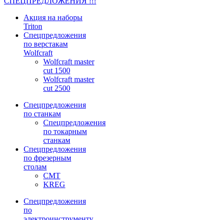
СПЕЦПРЕДЛОЖЕНИЯ !!!
Акция на наборы
Triton
Спецпредложения
по верстакам
Wolfcraft
Wolfcraft master
cut 1500
Wolfcraft master
cut 2500
Спецпредложения
по станкам
Спецпредложения
по токарным
станкам
Спецпредложения
по фрезерным
столам
CMT
KREG
Спецпредложения
по
электроинструменту