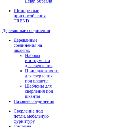
Leigh SuperJig
Шипорезные
приспособления
TREND
Деревянные соединения
Деревянные
соединения на
шкантах
Наборы
инструмента
для сверления
Принадлежности
для сверления
под шканты
Шаблоны для
сверления под
шканты
Пазовые соединения
Сверление под
петли, мебельную
фурнитуру
Системы