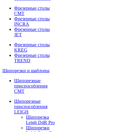
Фрезерные столы
CMT
Фрезерные столы
INCRA
Фрезерные столы
JET
Фрезерные столы
KREG
Фрезерные столы
TREND
Шипорезки и шаблоны
Шипорезные
приспособления
CMT
Шипорезные
приспособления
LEIGH
Шипорезка
Leigh D4R Pro
Шипорезки