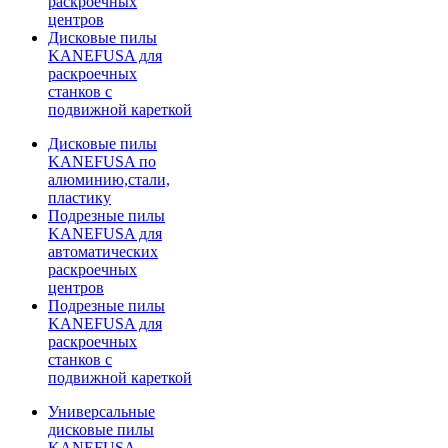
раскроечных
центров
Дисковые пилы
KANEFUSA для
раскроечных
станков с
подвижной кареткой
Дисковые пилы
KANEFUSA по
алюминию,стали,
пластику
Подрезные пилы
KANEFUSA для
автоматических
раскроечных
центров
Подрезные пилы
KANEFUSA для
раскроечных
станков с
подвижной кареткой
Универсальные
дисковые пилы
KANEFUSA