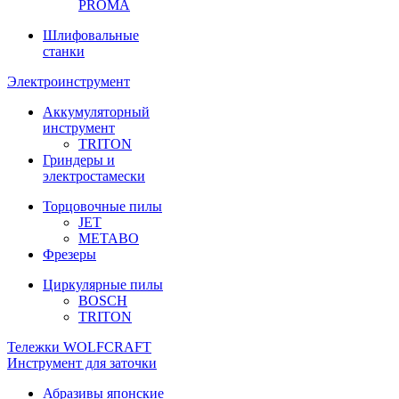
PROMA
Шлифовальные
станки
Электроинструмент
Аккумуляторный
инструмент
TRITON
Гриндеры и
электростамески
Торцовочные пилы
JET
METABO
Фрезеры
Циркулярные пилы
BOSCH
TRITON
Тележки WOLFCRAFT
Инструмент для заточки
Абразивы японские