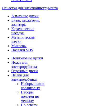
Оснастка для электроинструмента
Алмазные диски
Биты, держатели,
адаптеры
Керамические
насадки
Металические
щетки
Миксеры
Насадки SDS
Нейлоновые щетки
Ножи для
электрорубанка
Отрезные диски
Пилки для
электролобзика
Наборы пилок
лобзиковых
Наборы
полотен по
металлу
По дереву,