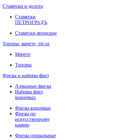
Стамески и долота
Стамески
ПЕТРОГРАДЪ
Стамески японские
Топоры, мачете, тёсла
Мачете
Топоры
Фрезы и наборы фрез
Алмазные фрезы
Наборы фрез
концевых
Фрезы концевые
Фрезы по
искусственному
камню
Фрезы спиральные