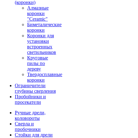
(коронки)
Алмазные
коронки
"Ceramic"
Биметалические
коронки
Коронки для
установки
встроенных
светильников
Круговые
пилы по
дереву
Твердосплавные
коронки
Ограничители
глубины сверления
Пробойники и
просекатели
Ручные дрели,
коловороты
Сверла и
пробочники
Стойки для дрели