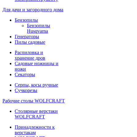
Для дачи и загородного дома
Бензопилы
Бензопилы
Husqvarna
Генераторы
Пилы садовые
Распиловка и
хранение дров
Садовые ножницы и
ножи
Секаторы
Серпы, косы ручные
Сучкорезы
Рабочие столы WOLFCRAFT
Столярные верстаки
WOLFCRAFT
Принадлежности к
верстакам