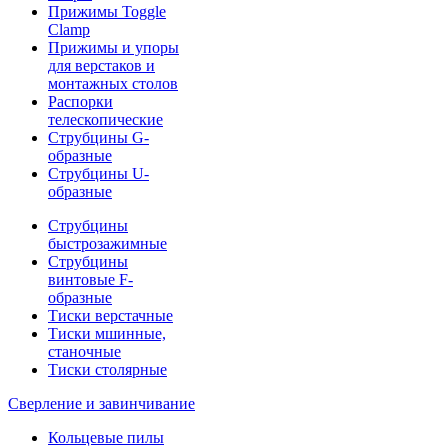
Прижимы Toggle
Clamp
Прижимы и упоры
для верстаков и
монтажных столов
Распорки
телескопические
Струбцины G-
образные
Струбцины U-
образные
Струбцины
быстрозажимные
Струбцины
винтовые F-
образные
Тиски верстачные
Тиски мшинные,
станочные
Тиски столярные
Сверление и завинчивание
Кольцевые пилы