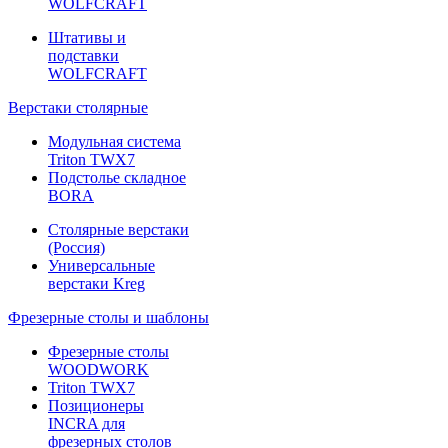
WOLFCRAFT
Штативы и
подставки
WOLFCRAFT
Верстаки столярные
Модульная система
Triton TWX7
Подстолье складное
BORA
Столярные верстаки
(Россия)
Универсальные
верстаки Kreg
Фрезерные столы и шаблоны
Фрезерные столы
WOODWORK
Triton TWX7
Позиционеры
INCRA для
фрезерных столов