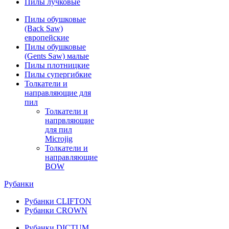
Пилы лучковые
Пилы обушковые
(Back Saw)
европейские
Пилы обушковые
(Gents Saw) малые
Пилы плотницкие
Пилы супергибкие
Толкатели и
направляющие для
пил
Толкатели и
напрвляющие
для пил
Microjig
Толкатели и
направляющие
BOW
Рубанки
Рубанки CLIFTON
Рубанки CROWN
Рубанки DICTUM