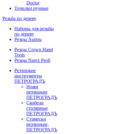
Doctor
Точилки ручные
Резьба по дереву
Наборы для резьбы
по дереву
Резцы Auriou
Резцы Crown Hand
Tools
Резцы Narex Profi
Резчицкие
инструменты
ПЕТРОГРАДЪ
Ножи
резчицкие
ПЕТРОГРАДЪ
Скобели
столярные
ПЕТРОГРАДЪ
Стамески
резчицкие,
ПЕТРОГРАДЪ