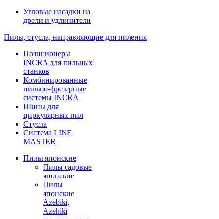
Угловые насадки на
дрели и удлинители
Пилы, стусла, направляющие для пиления
Позиционеры
INCRA для пильных
станков
Комбинированные
пильно-фрезерные
системы INCRA
Шины для
циркулярных пил
Стусла
Система LINE
MASTER
Пилы японские
Пилы садовые
японские
Пилы
японские
Azebiki,
Azehiki