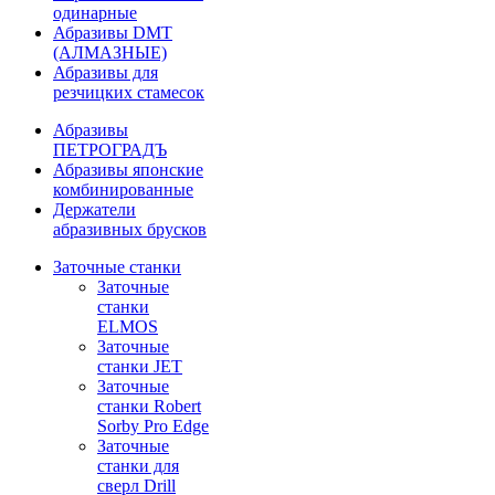
одинарные
Абразивы DMT
(АЛМАЗНЫЕ)
Абразивы для
резчицких стамесок
Абразивы
ПЕТРОГРАДЪ
Абразивы японские
комбинированные
Держатели
абразивных брусков
Заточные станки
Заточные
станки
ELMOS
Заточные
станки JET
Заточные
станки Robert
Sorby Pro Edge
Заточные
станки для
сверл Drill