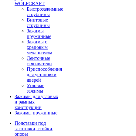
WOLFCRAFT
Быстрозажимные
струбцины
Винтовые
струбцины
Зажимы
пружинные
Зажимы с
храповым
механизмом
Ленточные
стягиватели
Приспособления
для установки
дверей
Угловые
зажимы
Зажимы для угловых
и рамных
конструкций
Зажимы пружинные
Подставки под
заготовки, стойки,
опоры