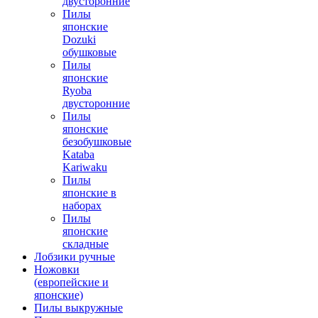
двусторонние
Пилы
японские
Dozuki
обушковые
Пилы
японские
Ryoba
двусторонние
Пилы
японские
безобушковые
Kataba
Kariwaku
Пилы
японские в
наборах
Пилы
японские
складные
Лобзики ручные
Ножовки
(европейские и
японские)
Пилы выкружные