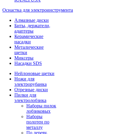
Оснастка для электроинструмента
Алмазные диски
Биты, держатели,
адаптеры
Керамические
насадки
Металические
щетки
Миксеры
Насадки SDS
Нейлоновые щетки
Ножи для
электрорубанка
Отрезные диски
Пилки для
электролобзика
Наборы пилок
лобзиковых
Наборы
полотен по
металлу
По дереву,