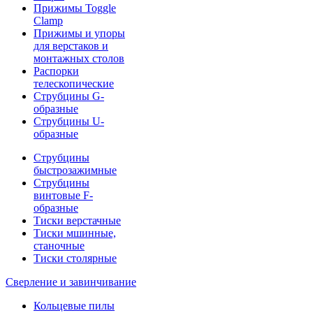
Прижимы Toggle
Clamp
Прижимы и упоры
для верстаков и
монтажных столов
Распорки
телескопические
Струбцины G-
образные
Струбцины U-
образные
Струбцины
быстрозажимные
Струбцины
винтовые F-
образные
Тиски верстачные
Тиски мшинные,
станочные
Тиски столярные
Сверление и завинчивание
Кольцевые пилы