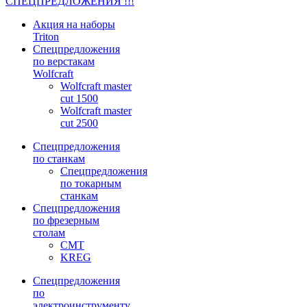
СПЕЦПРЕДЛОЖЕНИЯ !!!
Акция на наборы
Triton
Спецпредложения
по верстакам
Wolfcraft
Wolfcraft master
cut 1500
Wolfcraft master
cut 2500
Спецпредложения
по станкам
Спецпредложения
по токарным
станкам
Спецпредложения
по фрезерным
столам
CMT
KREG
Спецпредложения
по
электроинструменту