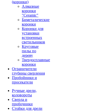
(коронки)
Алмазные
коронки
"Ceramic"
Биметалические
коронки
Коронки для
установки
встроенных
светильников
Круговые
пилы по
дереву
Твердосплавные
коронки
Ограничители
глубины сверления
Пробойники и
просекатели
Ручные дрели,
коловороты
Сверла и
пробочники
Стойки для дрели