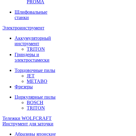
PROMA
Шлифовальные
станки
Электроинструмент
Аккумуляторный
инструмент
TRITON
Гриндеры и
электростамески
Торцовочные пилы
JET
METABO
Фрезеры
Циркулярные пилы
BOSCH
TRITON
Тележки WOLFCRAFT
Инструмент для заточки
Абразивы японские