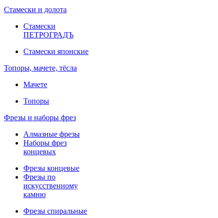
Стамески и долота
Стамески
ПЕТРОГРАДЪ
Стамески японские
Топоры, мачете, тёсла
Мачете
Топоры
Фрезы и наборы фрез
Алмазные фрезы
Наборы фрез
концевых
Фрезы концевые
Фрезы по
искусственному
камню
Фрезы спиральные