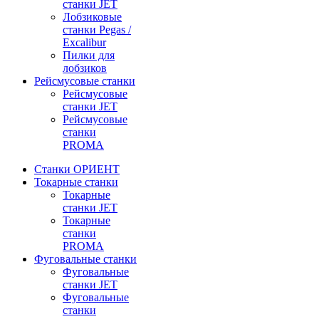
станки JET
Лобзиковые
станки Pegas /
Excalibur
Пилки для
лобзиков
Рейсмусовые станки
Рейсмусовые
станки JET
Рейсмусовые
станки
PROMA
Станки ОРИЕНТ
Токарные станки
Toкарные
станки JET
Токарные
станки
PROMA
Фуговальные станки
Фуговальные
станки JET
Фуговальные
станки