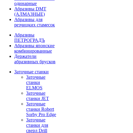
одинарные
Абразивы DMT
(АЛМАЗНЫЕ)
Абразивы для
резчицких стамесок
Абразивы
ПЕТРОГРАДЪ
Абразивы японские
комбинированные
Держатели
абразивных брусков
Заточные станки
Заточные
станки
ELMOS
Заточные
станки JET
Заточные
станки Robert
Sorby Pro Edge
Заточные
станки для
сверл Drill