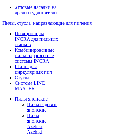
Угловые насадки на
дрели и удлинители
Пилы, стусла, направляющие для пиления
Позиционеры
INCRA для пильных
станков
Комбинированные
пильно-фрезерные
системы INCRA
Шины для
циркулярных пил
Стусла
Система LINE
MASTER
Пилы японские
Пилы садовые
японские
Пилы
японские
Azebiki,
Azehiki