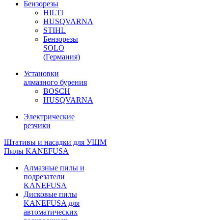
Бензорезы
HILTI
HUSQVARNA
STIHL
Бензорезы
SOLO
(Германия)
Установки
алмазного бурения
BOSCH
HUSQVARNA
Электрические
резчики
Штативы и насадки для УШМ
Пилы KANEFUSA
Алмазные пилы и
подрезатели
KANEFUSA
Дисковые пилы
KANEFUSA для
автоматических