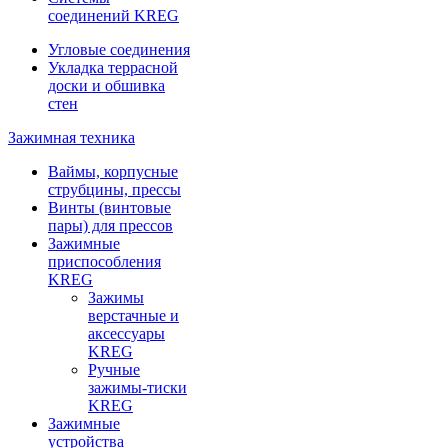
соединений KREG
Угловые соединения
Укладка террасной
доски и обшивка
стен
Зажимная техника
Ваймы, корпусные
струбцины, прессы
Винты (винтовые
пары) для прессов
Зажимные
приспособления
KREG
Зажимы
верстачные и
аксессуары
KREG
Ручные
зажимы-тиски
KREG
Зажимные
устройства