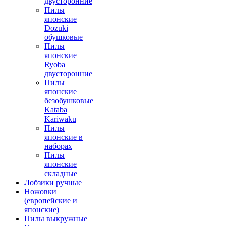
двусторонние
Пилы
японские
Dozuki
обушковые
Пилы
японские
Ryoba
двусторонние
Пилы
японские
безобушковые
Kataba
Kariwaku
Пилы
японские в
наборах
Пилы
японские
складные
Лобзики ручные
Ножовки
(европейские и
японские)
Пилы выкружные