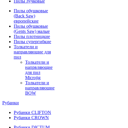
Пилы лучковые
Пилы обушковые
(Back Saw)
европейские
Пилы обушковые
(Gents Saw) малые
Пилы плотницкие
Пилы супергибкие
Толкатели и
направляющие для
пил
Толкатели и
напрвляющие
для пил
Microjig
Толкатели и
направляющие
BOW
Рубанки
Рубанки CLIFTON
Рубанки CROWN
Рубанки DICTUM