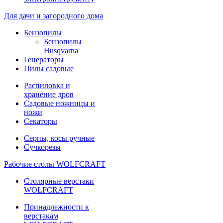
Для дачи и загородного дома
Бензопилы
Бензопилы
Husqvarna
Генераторы
Пилы садовые
Распиловка и
хранение дров
Садовые ножницы и
ножи
Секаторы
Серпы, косы ручные
Сучкорезы
Рабочие столы WOLFCRAFT
Столярные верстаки
WOLFCRAFT
Принадлежности к
верстакам