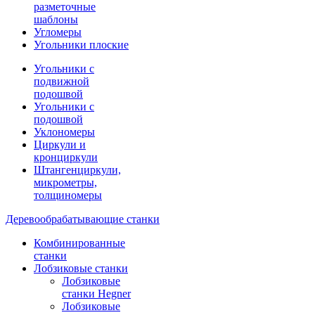
разметочные
шаблоны
Угломеры
Угольники плоские
Угольники с
подвижной
подошвой
Угольники с
подошвой
Уклономеры
Циркули и
кронциркули
Штангенциркули,
микрометры,
толщиномеры
Деревообрабатывающие станки
Комбинированные
станки
Лобзиковые станки
Лобзиковые
станки Hegner
Лобзиковые