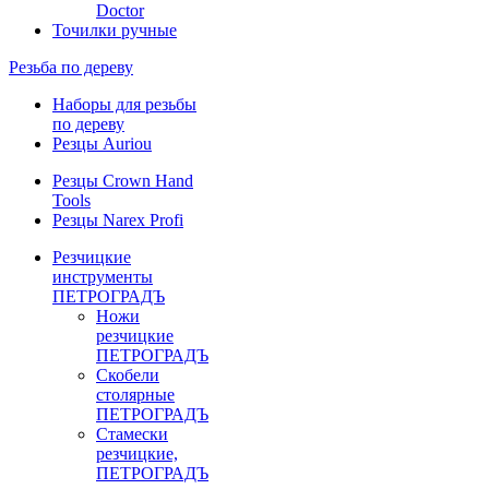
Doctor
Точилки ручные
Резьба по дереву
Наборы для резьбы
по дереву
Резцы Auriou
Резцы Crown Hand
Tools
Резцы Narex Profi
Резчицкие
инструменты
ПЕТРОГРАДЪ
Ножи
резчицкие
ПЕТРОГРАДЪ
Скобели
столярные
ПЕТРОГРАДЪ
Стамески
резчицкие,
ПЕТРОГРАДЪ