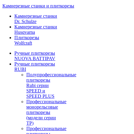
Камнерезные станки и плиткорезы
Камнерезные станки
Dr. Schulze
Камнерезные станки
Husqvarna
Плиткорезы
Wolfcraft
Ручные плиткорезы
NUOVA BATTIPAV
Ручные плиткорезы
RUBI
Полупрофессиональные
плиткорезы
Rubi серии
SPEED и
SPEED PLUS
Профессиональные
монорельсовые
плиткорезы
(модели серии
TP)
Профессиональные
плиткорезы