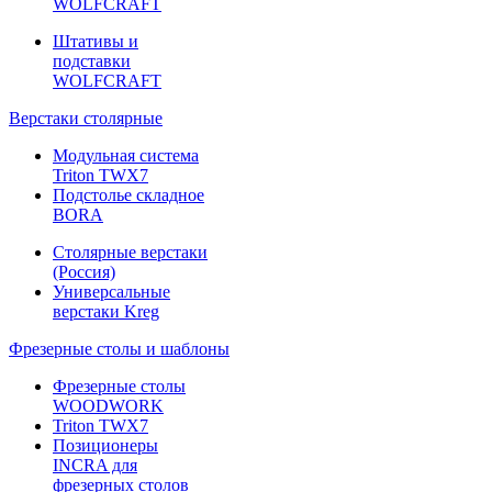
WOLFCRAFT
Штативы и
подставки
WOLFCRAFT
Верстаки столярные
Модульная система
Triton TWX7
Подстолье складное
BORA
Столярные верстаки
(Россия)
Универсальные
верстаки Kreg
Фрезерные столы и шаблоны
Фрезерные столы
WOODWORK
Triton TWX7
Позиционеры
INCRA для
фрезерных столов