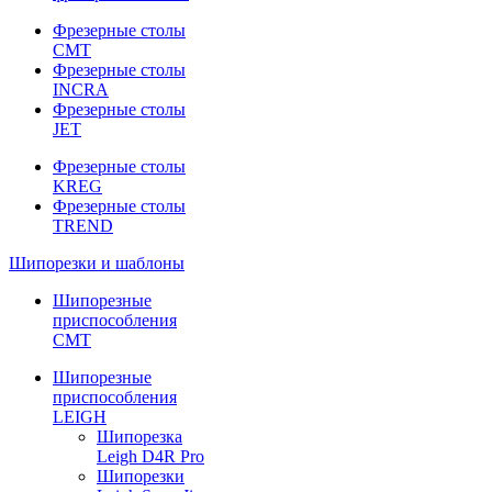
Фрезерные столы
CMT
Фрезерные столы
INCRA
Фрезерные столы
JET
Фрезерные столы
KREG
Фрезерные столы
TREND
Шипорезки и шаблоны
Шипорезные
приспособления
CMT
Шипорезные
приспособления
LEIGH
Шипорезка
Leigh D4R Pro
Шипорезки