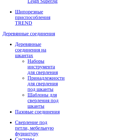
Leigh SuperJig
Шипорезные
приспособления
TREND
Деревянные соединения
Деревянные
соединения на
шкантах
Наборы
инструмента
для сверления
Принадлежности
для сверления
под шканты
Шаблоны для
сверления под
шканты
Пазовые соединения
Сверление под
петли, мебельную
фурнитуру
Системы