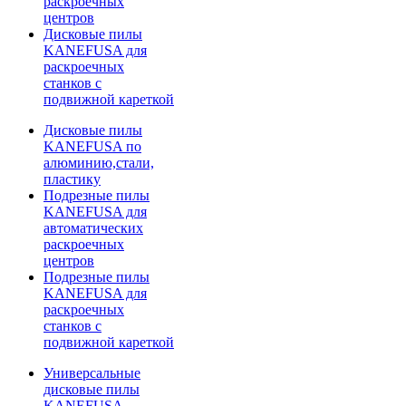
раскроечных
центров
Дисковые пилы
KANEFUSA для
раскроечных
станков с
подвижной кареткой
Дисковые пилы
KANEFUSA по
алюминию,стали,
пластику
Подрезные пилы
KANEFUSA для
автоматических
раскроечных
центров
Подрезные пилы
KANEFUSA для
раскроечных
станков с
подвижной кареткой
Универсальные
дисковые пилы
KANEFUSA