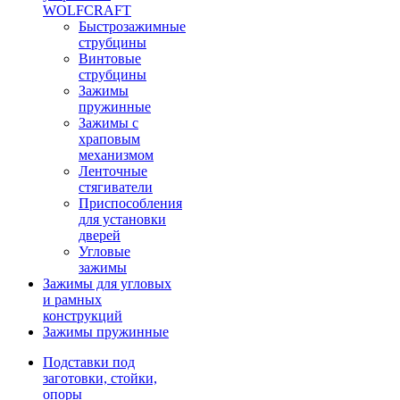
WOLFCRAFT
Быстрозажимные
струбцины
Винтовые
струбцины
Зажимы
пружинные
Зажимы с
храповым
механизмом
Ленточные
стягиватели
Приспособления
для установки
дверей
Угловые
зажимы
Зажимы для угловых
и рамных
конструкций
Зажимы пружинные
Подставки под
заготовки, стойки,
опоры