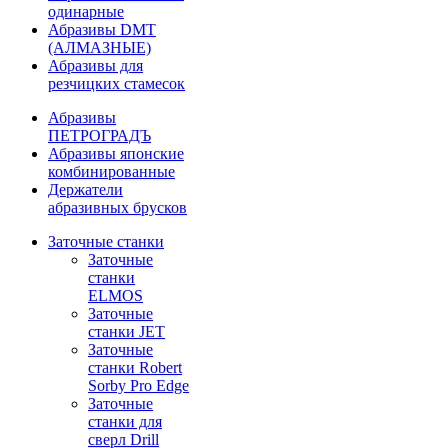
одинарные
Абразивы DMT
(АЛМАЗНЫЕ)
Абразивы для
резчицких стамесок
Абразивы
ПЕТРОГРАДЪ
Абразивы японские
комбинированные
Держатели
абразивных брусков
Заточные станки
Заточные
станки
ELMOS
Заточные
станки JET
Заточные
станки Robert
Sorby Pro Edge
Заточные
станки для
сверл Drill