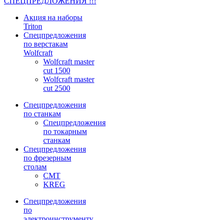
СПЕЦПРЕДЛОЖЕНИЯ !!!
Акция на наборы
Triton
Спецпредложения
по верстакам
Wolfcraft
Wolfcraft master
cut 1500
Wolfcraft master
cut 2500
Спецпредложения
по станкам
Спецпредложения
по токарным
станкам
Спецпредложения
по фрезерным
столам
CMT
KREG
Спецпредложения
по
электроинструменту