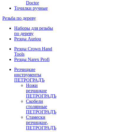
Doctor
Точилки ручные
Резьба по дереву
Наборы для резьбы
по дереву
Резцы Auriou
Резцы Crown Hand
Tools
Резцы Narex Profi
Резчицкие
инструменты
ПЕТРОГРАДЪ
Ножи
резчицкие
ПЕТРОГРАДЪ
Скобели
столярные
ПЕТРОГРАДЪ
Стамески
резчицкие,
ПЕТРОГРАДЪ