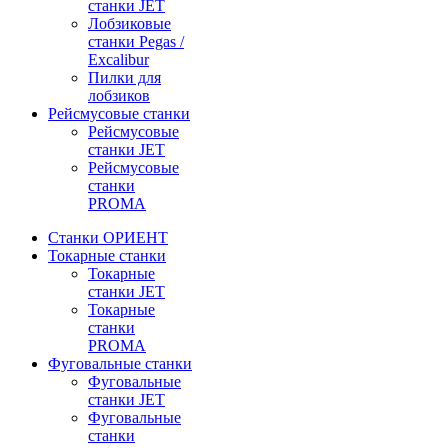
станки JET
Лобзиковые
станки Pegas /
Excalibur
Пилки для
лобзиков
Рейсмусовые станки
Рейсмусовые
станки JET
Рейсмусовые
станки
PROMA
Станки ОРИЕНТ
Токарные станки
Toкарные
станки JET
Токарные
станки
PROMA
Фуговальные станки
Фуговальные
станки JET
Фуговальные
станки