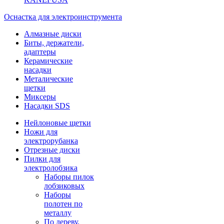
Оснастка для электроинструмента
Алмазные диски
Биты, держатели,
адаптеры
Керамические
насадки
Металические
щетки
Миксеры
Насадки SDS
Нейлоновые щетки
Ножи для
электрорубанка
Отрезные диски
Пилки для
электролобзика
Наборы пилок
лобзиковых
Наборы
полотен по
металлу
По дереву,