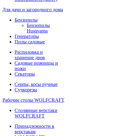
Для дачи и загородного дома
Бензопилы
Бензопилы
Husqvarna
Генераторы
Пилы садовые
Распиловка и
хранение дров
Садовые ножницы и
ножи
Секаторы
Серпы, косы ручные
Сучкорезы
Рабочие столы WOLFCRAFT
Столярные верстаки
WOLFCRAFT
Принадлежности к
верстакам