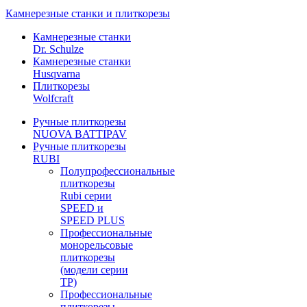
Камнерезные станки и плиткорезы
Камнерезные станки
Dr. Schulze
Камнерезные станки
Husqvarna
Плиткорезы
Wolfcraft
Ручные плиткорезы
NUOVA BATTIPAV
Ручные плиткорезы
RUBI
Полупрофессиональные
плиткорезы
Rubi серии
SPEED и
SPEED PLUS
Профессиональные
монорельсовые
плиткорезы
(модели серии
TP)
Профессиональные
плиткорезы