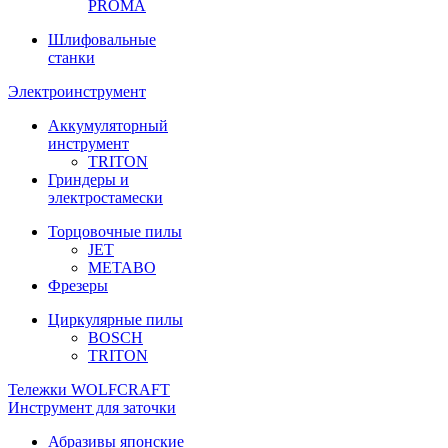
PROMA
Шлифовальные
станки
Электроинструмент
Аккумуляторный
инструмент
TRITON
Гриндеры и
электростамески
Торцовочные пилы
JET
METABO
Фрезеры
Циркулярные пилы
BOSCH
TRITON
Тележки WOLFCRAFT
Инструмент для заточки
Абразивы японские