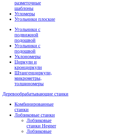
разметочные
шаблоны
Угломеры
Угольники плоские
Угольники с
подвижной
подошвой
Угольники с
подошвой
Уклономеры
Циркули и
кронциркули
Штангенциркули,
микрометры,
толщиномеры
Деревообрабатывающие станки
Комбинированные
станки
Лобзиковые станки
Лобзиковые
станки Hegner
Лобзиковые