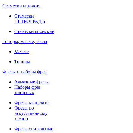
Стамески и долота
Стамески
ПЕТРОГРАДЪ
Стамески японские
Топоры, мачете, тёсла
Мачете
Топоры
Фрезы и наборы фрез
Алмазные фрезы
Наборы фрез
концевых
Фрезы концевые
Фрезы по
искусственному
камню
Фрезы спиральные