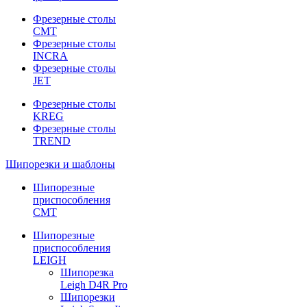
Фрезерные столы
CMT
Фрезерные столы
INCRA
Фрезерные столы
JET
Фрезерные столы
KREG
Фрезерные столы
TREND
Шипорезки и шаблоны
Шипорезные
приспособления
CMT
Шипорезные
приспособления
LEIGH
Шипорезка
Leigh D4R Pro
Шипорезки