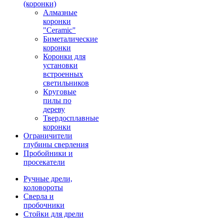
(коронки)
Алмазные
коронки
"Ceramic"
Биметалические
коронки
Коронки для
установки
встроенных
светильников
Круговые
пилы по
дереву
Твердосплавные
коронки
Ограничители
глубины сверления
Пробойники и
просекатели
Ручные дрели,
коловороты
Сверла и
пробочники
Стойки для дрели