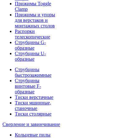
Прижимы Toggle
Clamp
Прижимы и упоры
для верстаков и
монтажных столов
Распорки
телескопические
Струбцины G-
образные
Струбцины U-
образные
Струбцины
быстрозажимные
Струбцины
винтовые F-
образные
Тиски верстачные
Тиски мшинные,
станочные
Тиски столярные
Сверление и завинчивание
Кольцевые пилы