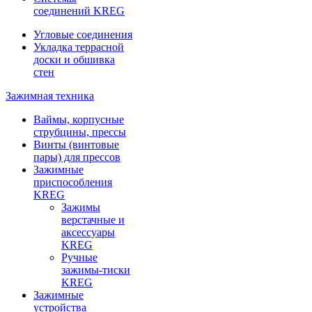
соединений KREG
Угловые соединения
Укладка террасной
доски и обшивка
стен
Зажимная техника
Ваймы, корпусные
струбцины, прессы
Винты (винтовые
пары) для прессов
Зажимные
приспособления
KREG
Зажимы
верстачные и
аксессуары
KREG
Ручные
зажимы-тиски
KREG
Зажимные
устройства