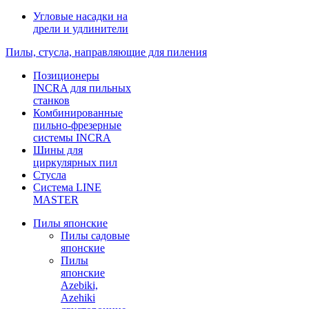
Угловые насадки на
дрели и удлинители
Пилы, стусла, направляющие для пиления
Позиционеры
INCRA для пильных
станков
Комбинированные
пильно-фрезерные
системы INCRA
Шины для
циркулярных пил
Стусла
Система LINE
MASTER
Пилы японские
Пилы садовые
японские
Пилы
японские
Azebiki,
Azehiki