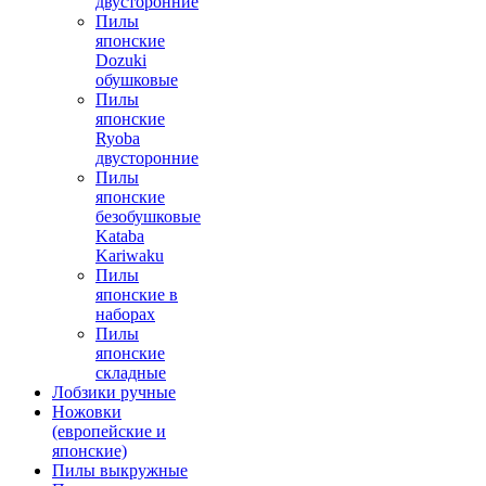
двусторонние
Пилы
японские
Dozuki
обушковые
Пилы
японские
Ryoba
двусторонние
Пилы
японские
безобушковые
Kataba
Kariwaku
Пилы
японские в
наборах
Пилы
японские
складные
Лобзики ручные
Ножовки
(европейские и
японские)
Пилы выкружные