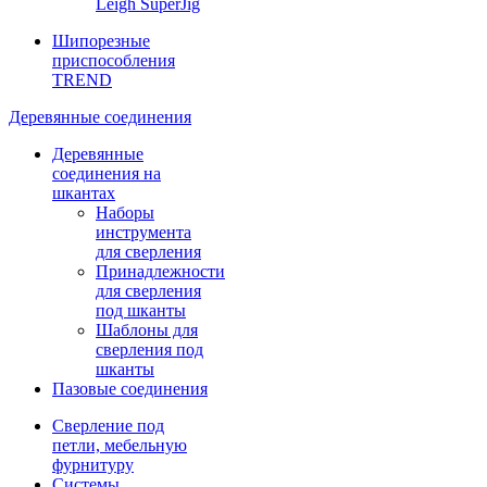
Leigh SuperJig
Шипорезные
приспособления
TREND
Деревянные соединения
Деревянные
соединения на
шкантах
Наборы
инструмента
для сверления
Принадлежности
для сверления
под шканты
Шаблоны для
сверления под
шканты
Пазовые соединения
Сверление под
петли, мебельную
фурнитуру
Системы