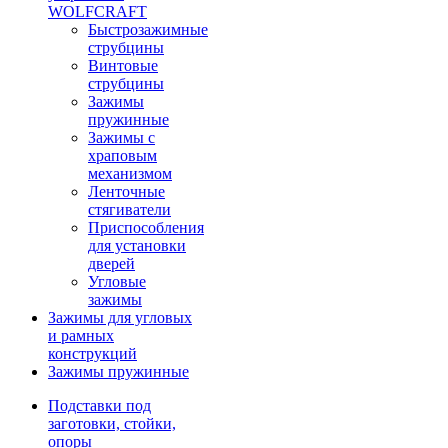
WOLFCRAFT
Быстрозажимные
струбцины
Винтовые
струбцины
Зажимы
пружинные
Зажимы с
храповым
механизмом
Ленточные
стягиватели
Приспособления
для установки
дверей
Угловые
зажимы
Зажимы для угловых
и рамных
конструкций
Зажимы пружинные
Подставки под
заготовки, стойки,
опоры