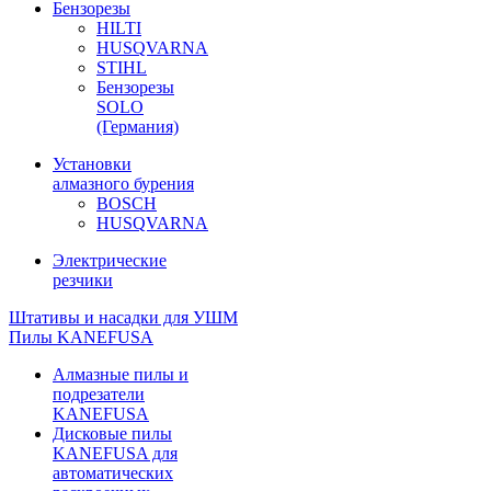
Бензорезы
HILTI
HUSQVARNA
STIHL
Бензорезы
SOLO
(Германия)
Установки
алмазного бурения
BOSCH
HUSQVARNA
Электрические
резчики
Штативы и насадки для УШМ
Пилы KANEFUSA
Алмазные пилы и
подрезатели
KANEFUSA
Дисковые пилы
KANEFUSA для
автоматических