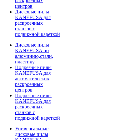
раскроечных
центров
Дисковые пилы
KANEFUSA для
раскроечных
станков с
подвижной кареткой
Дисковые пилы
KANEFUSA по
алюминию,стали,
пластику
Подрезные пилы
KANEFUSA для
автоматических
раскроечных
центров
Подрезные пилы
KANEFUSA для
раскроечных
станков с
подвижной кареткой
Универсальные
дисковые пилы
KANEFUSA