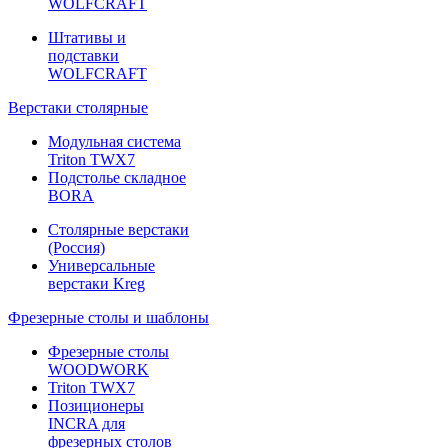
WOLFCRAFT
Штативы и
подставки
WOLFCRAFT
Верстаки столярные
Модульная система
Triton TWX7
Подстолье складное
BORA
Столярные верстаки
(Россия)
Универсальные
верстаки Kreg
Фрезерные столы и шаблоны
Фрезерные столы
WOODWORK
Triton TWX7
Позиционеры
INCRA для
фрезерных столов