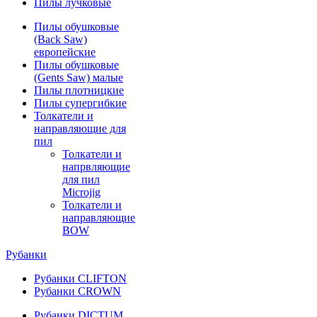
Пилы лучковые
Пилы обушковые
(Back Saw)
европейские
Пилы обушковые
(Gents Saw) малые
Пилы плотницкие
Пилы супергибкие
Толкатели и
направляющие для
пил
Толкатели и
напрвляющие
для пил
Microjig
Толкатели и
направляющие
BOW
Рубанки
Рубанки CLIFTON
Рубанки CROWN
Рубанки DICTUM