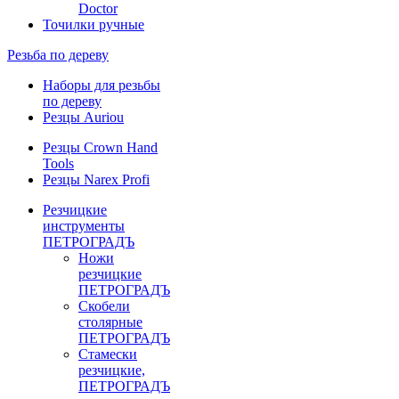
Doctor
Точилки ручные
Резьба по дереву
Наборы для резьбы
по дереву
Резцы Auriou
Резцы Crown Hand
Tools
Резцы Narex Profi
Резчицкие
инструменты
ПЕТРОГРАДЪ
Ножи
резчицкие
ПЕТРОГРАДЪ
Скобели
столярные
ПЕТРОГРАДЪ
Стамески
резчицкие,
ПЕТРОГРАДЪ