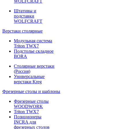
WOLFCRAFT
Штативы и
подставки
WOLFCRAFT
Верстаки столярные
Модульная система
Triton TWX7
Подстолье складное
BORA
Столярные верстаки
(Россия)
Универсальные
верстаки Kreg
Фрезерные столы и шаблоны
Фрезерные столы
WOODWORK
Triton TWX7
Позиционеры
INCRA для
фрезерных столов