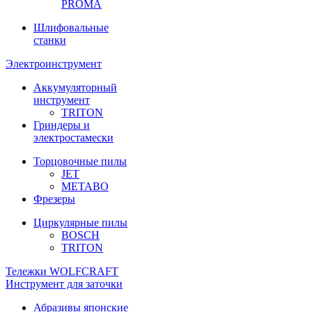
PROMA
Шлифовальные
станки
Электроинструмент
Аккумуляторный
инструмент
TRITON
Гриндеры и
электростамески
Торцовочные пилы
JET
METABO
Фрезеры
Циркулярные пилы
BOSCH
TRITON
Тележки WOLFCRAFT
Инструмент для заточки
Абразивы японские