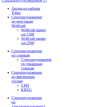
СПЕЦПРЕДЛОЖЕНИЯ !!!
Акция на наборы
Triton
Спецпредложения
по верстакам
Wolfcraft
Wolfcraft master
cut 1500
Wolfcraft master
cut 2500
Спецпредложения
по станкам
Спецпредложения
по токарным
станкам
Спецпредложения
по фрезерным
столам
CMT
KREG
Спецпредложения
по
электроинструменту