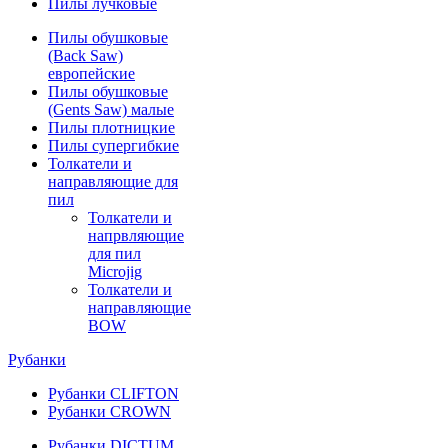
Пилы лучковые
Пилы обушковые
(Back Saw)
европейские
Пилы обушковые
(Gents Saw) малые
Пилы плотницкие
Пилы супергибкие
Толкатели и
направляющие для
пил
Толкатели и
напрвляющие
для пил
Microjig
Толкатели и
направляющие
BOW
Рубанки
Рубанки CLIFTON
Рубанки CROWN
Рубанки DICTUM