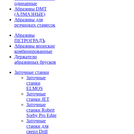
одинарные
Абразивы DMT
(АЛМАЗНЫЕ)
Абразивы для
резчицких стамесок
Абразивы
ПЕТРОГРАДЪ
Абразивы японские
комбинированные
Держатели
абразивных брусков
Заточные станки
Заточные
станки
ELMOS
Заточные
станки JET
Заточные
станки Robert
Sorby Pro Edge
Заточные
станки для
сверл Drill