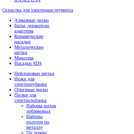
Оснастка для электроинструмента
Алмазные диски
Биты, держатели,
адаптеры
Керамические
насадки
Металические
щетки
Миксеры
Насадки SDS
Нейлоновые щетки
Ножи для
электрорубанка
Отрезные диски
Пилки для
электролобзика
Наборы пилок
лобзиковых
Наборы
полотен по
металлу
По дереву,