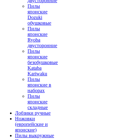
двусторонние
Пилы
японские
Dozuki
обушковые
Пилы
японские
Ryoba
двусторонние
Пилы
японские
безобушковые
Kataba
Kariwaku
Пилы
японские в
наборах
Пилы
японские
складные
Лобзики ручные
Ножовки
(европейские и
японские)
Пилы выкружные