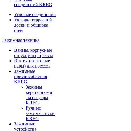
соединений KREG
Угловые соединения
Укладка террасной
доски и обшивка
стен
Зажимная техника
Ваймы, корпусные
струбцины, прессы
Винты (винтовые
пары) для прессов
Зажимные
приспособления
KREG
Зажимы
верстачные и
аксессуары
KREG
Ручные
зажимы-тиски
KREG
Зажимные
устройства