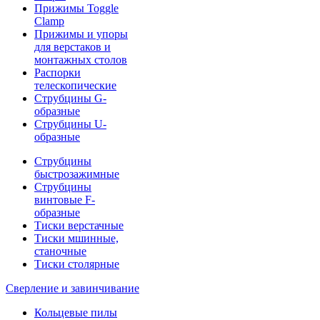
Прижимы Toggle
Clamp
Прижимы и упоры
для верстаков и
монтажных столов
Распорки
телескопические
Струбцины G-
образные
Струбцины U-
образные
Струбцины
быстрозажимные
Струбцины
винтовые F-
образные
Тиски верстачные
Тиски мшинные,
станочные
Тиски столярные
Сверление и завинчивание
Кольцевые пилы