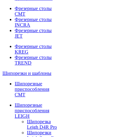
Фрезерные столы
CMT
Фрезерные столы
INCRA
Фрезерные столы
JET
Фрезерные столы
KREG
Фрезерные столы
TREND
Шипорезки и шаблоны
Шипорезные
приспособления
CMT
Шипорезные
приспособления
LEIGH
Шипорезка
Leigh D4R Pro
Шипорезки