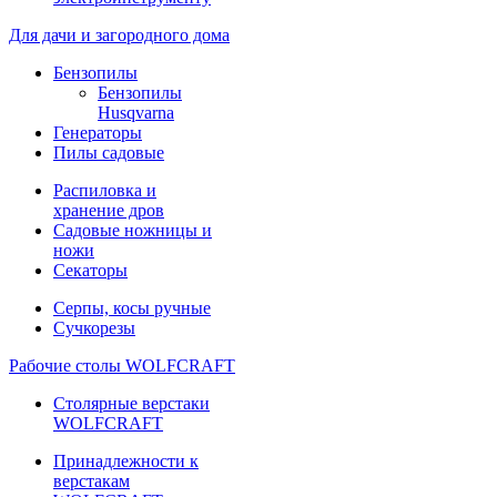
Для дачи и загородного дома
Бензопилы
Бензопилы
Husqvarna
Генераторы
Пилы садовые
Распиловка и
хранение дров
Садовые ножницы и
ножи
Секаторы
Серпы, косы ручные
Сучкорезы
Рабочие столы WOLFCRAFT
Столярные верстаки
WOLFCRAFT
Принадлежности к
верстакам