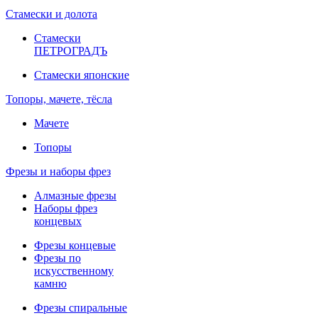
Стамески и долота
Стамески
ПЕТРОГРАДЪ
Стамески японские
Топоры, мачете, тёсла
Мачете
Топоры
Фрезы и наборы фрез
Алмазные фрезы
Наборы фрез
концевых
Фрезы концевые
Фрезы по
искусственному
камню
Фрезы спиральные