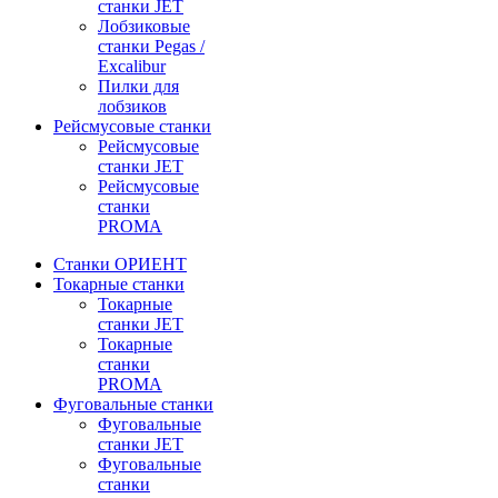
станки JET
Лобзиковые
станки Pegas /
Excalibur
Пилки для
лобзиков
Рейсмусовые станки
Рейсмусовые
станки JET
Рейсмусовые
станки
PROMA
Станки ОРИЕНТ
Токарные станки
Toкарные
станки JET
Токарные
станки
PROMA
Фуговальные станки
Фуговальные
станки JET
Фуговальные
станки