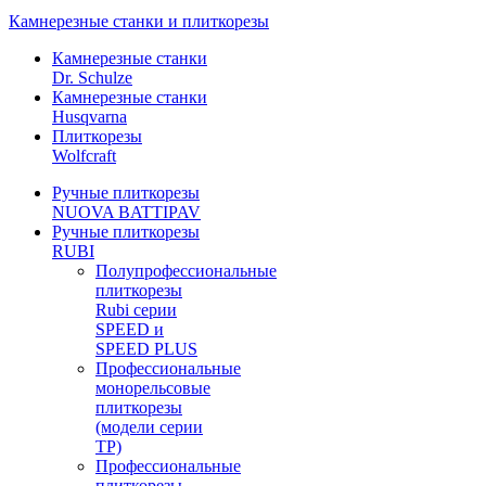
Камнерезные станки и плиткорезы
Камнерезные станки
Dr. Schulze
Камнерезные станки
Husqvarna
Плиткорезы
Wolfcraft
Ручные плиткорезы
NUOVA BATTIPAV
Ручные плиткорезы
RUBI
Полупрофессиональные
плиткорезы
Rubi серии
SPEED и
SPEED PLUS
Профессиональные
монорельсовые
плиткорезы
(модели серии
TP)
Профессиональные
плиткорезы