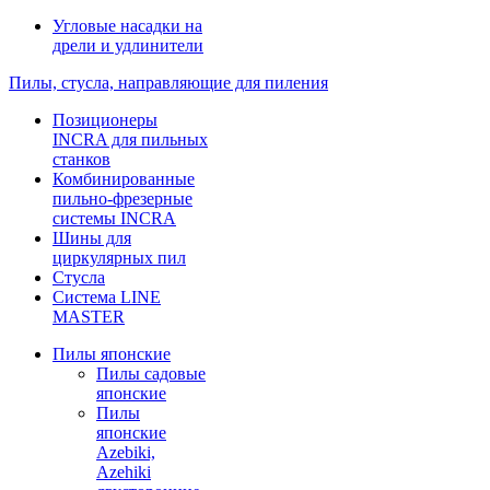
Угловые насадки на
дрели и удлинители
Пилы, стусла, направляющие для пиления
Позиционеры
INCRA для пильных
станков
Комбинированные
пильно-фрезерные
системы INCRA
Шины для
циркулярных пил
Стусла
Система LINE
MASTER
Пилы японские
Пилы садовые
японские
Пилы
японские
Azebiki,
Azehiki