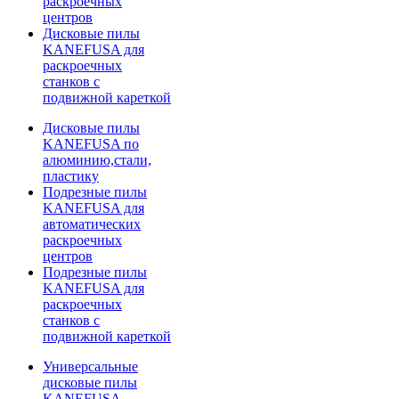
раскроечных
центров
Дисковые пилы
KANEFUSA для
раскроечных
станков с
подвижной кареткой
Дисковые пилы
KANEFUSA по
алюминию,стали,
пластику
Подрезные пилы
KANEFUSA для
автоматических
раскроечных
центров
Подрезные пилы
KANEFUSA для
раскроечных
станков с
подвижной кареткой
Универсальные
дисковые пилы
KANEFUSA