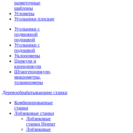
разметочные
шаблоны
Угломеры
Угольники плоские
Угольники с
подвижной
подошвой
Угольники с
подошвой
Уклономеры
Циркули и
кронциркули
Штангенциркули,
микрометры,
толщиномеры
Деревообрабатывающие станки
Комбинированные
станки
Лобзиковые станки
Лобзиковые
станки Hegner
Лобзиковые