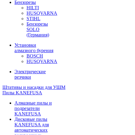
Бензорезы
HILTI
HUSQVARNA
STIHL
Бензорезы
SOLO
(Германия)
Установки
алмазного бурения
BOSCH
HUSQVARNA
Электрические
резчики
Штативы и насадки для УШМ
Пилы KANEFUSA
Алмазные пилы и
подрезатели
KANEFUSA
Дисковые пилы
KANEFUSA для
автоматических