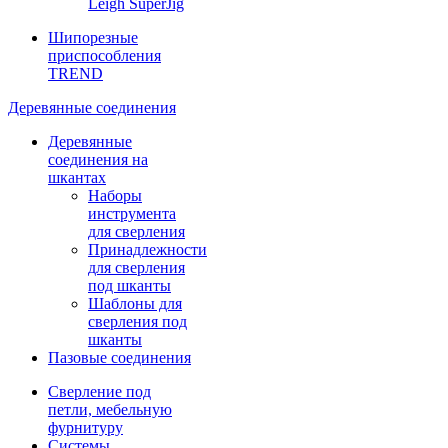
Leigh SuperJig
Шипорезные
приспособления
TREND
Деревянные соединения
Деревянные
соединения на
шкантах
Наборы
инструмента
для сверления
Принадлежности
для сверления
под шканты
Шаблоны для
сверления под
шканты
Пазовые соединения
Сверление под
петли, мебельную
фурнитуру
Системы