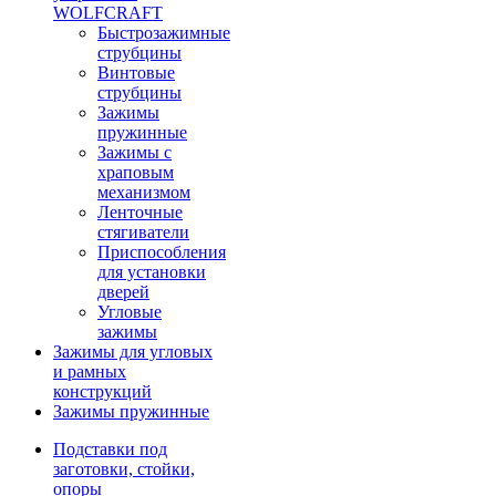
WOLFCRAFT
Быстрозажимные
струбцины
Винтовые
струбцины
Зажимы
пружинные
Зажимы с
храповым
механизмом
Ленточные
стягиватели
Приспособления
для установки
дверей
Угловые
зажимы
Зажимы для угловых
и рамных
конструкций
Зажимы пружинные
Подставки под
заготовки, стойки,
опоры