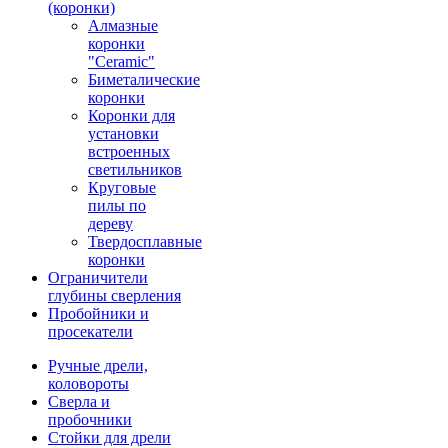
(коронки)
Алмазные
коронки
"Ceramic"
Биметалические
коронки
Коронки для
установки
встроенных
светильников
Круговые
пилы по
дереву
Твердосплавные
коронки
Ограничители
глубины сверления
Пробойники и
просекатели
Ручные дрели,
коловороты
Сверла и
пробочники
Стойки для дрели