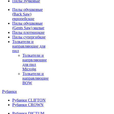
Пилы лучковые
Пилы обушковые
(Back Saw)
европейские
Пилы обушковые
(Gents Saw) малые
Пилы плотницкие
Пилы супергибкие
Толкатели и
направляющие для
пил
Толкатели и
напрвляющие
для пил
Microjig
Толкатели и
направляющие
BOW
Рубанки
Рубанки CLIFTON
Рубанки CROWN
Рубанки DICTUM