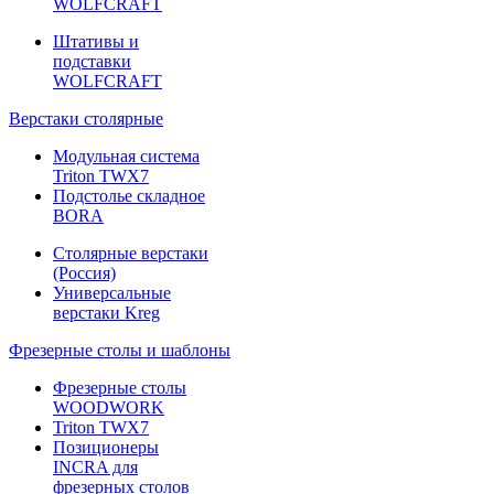
WOLFCRAFT
Штативы и
подставки
WOLFCRAFT
Верстаки столярные
Модульная система
Triton TWX7
Подстолье складное
BORA
Столярные верстаки
(Россия)
Универсальные
верстаки Kreg
Фрезерные столы и шаблоны
Фрезерные столы
WOODWORK
Triton TWX7
Позиционеры
INCRA для
фрезерных столов