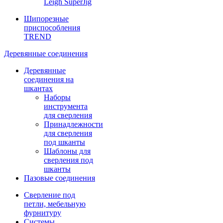
Leigh SuperJig
Шипорезные
приспособления
TREND
Деревянные соединения
Деревянные
соединения на
шкантах
Наборы
инструмента
для сверления
Принадлежности
для сверления
под шканты
Шаблоны для
сверления под
шканты
Пазовые соединения
Сверление под
петли, мебельную
фурнитуру
Системы