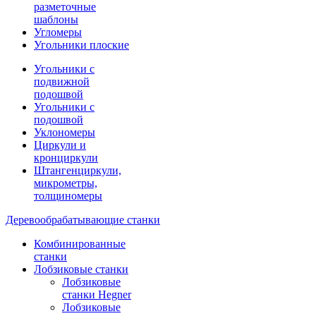
разметочные
шаблоны
Угломеры
Угольники плоские
Угольники с
подвижной
подошвой
Угольники с
подошвой
Уклономеры
Циркули и
кронциркули
Штангенциркули,
микрометры,
толщиномеры
Деревообрабатывающие станки
Комбинированные
станки
Лобзиковые станки
Лобзиковые
станки Hegner
Лобзиковые