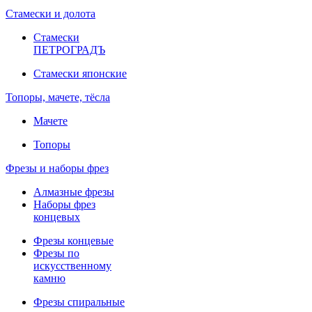
Стамески и долота
Стамески
ПЕТРОГРАДЪ
Стамески японские
Топоры, мачете, тёсла
Мачете
Топоры
Фрезы и наборы фрез
Алмазные фрезы
Наборы фрез
концевых
Фрезы концевые
Фрезы по
искусственному
камню
Фрезы спиральные