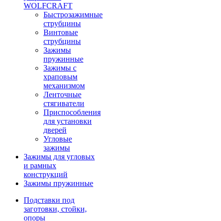
WOLFCRAFT
Быстрозажимные
струбцины
Винтовые
струбцины
Зажимы
пружинные
Зажимы с
храповым
механизмом
Ленточные
стягиватели
Приспособления
для установки
дверей
Угловые
зажимы
Зажимы для угловых
и рамных
конструкций
Зажимы пружинные
Подставки под
заготовки, стойки,
опоры