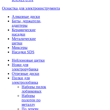
Оснастка для электроинструмента
Алмазные диски
Биты, держатели,
адаптеры
Керамические
насадки
Металические
щетки
Миксеры
Насадки SDS
Нейлоновые щетки
Ножи для
электрорубанка
Отрезные диски
Пилки для
электролобзика
Наборы пилок
лобзиковых
Наборы
полотен по
металлу
По дереву,