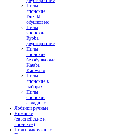
двусторонние
Пилы
японские
Dozuki
обушковые
Пилы
японские
Ryoba
двусторонние
Пилы
японские
безобушковые
Kataba
Kariwaku
Пилы
японские в
наборах
Пилы
японские
складные
Лобзики ручные
Ножовки
(европейские и
японские)
Пилы выкружные