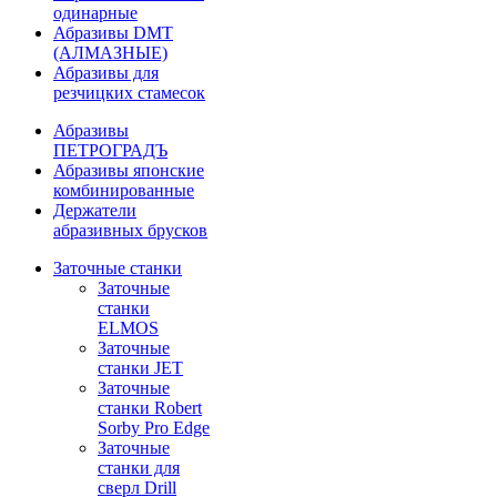
одинарные
Абразивы DMT
(АЛМАЗНЫЕ)
Абразивы для
резчицких стамесок
Абразивы
ПЕТРОГРАДЪ
Абразивы японские
комбинированные
Держатели
абразивных брусков
Заточные станки
Заточные
станки
ELMOS
Заточные
станки JET
Заточные
станки Robert
Sorby Pro Edge
Заточные
станки для
сверл Drill