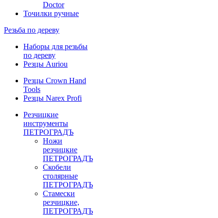
Doctor
Точилки ручные
Резьба по дереву
Наборы для резьбы
по дереву
Резцы Auriou
Резцы Crown Hand
Tools
Резцы Narex Profi
Резчицкие
инструменты
ПЕТРОГРАДЪ
Ножи
резчицкие
ПЕТРОГРАДЪ
Скобели
столярные
ПЕТРОГРАДЪ
Стамески
резчицкие,
ПЕТРОГРАДЪ