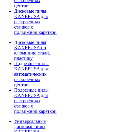
раскроечных
центров
Дисковые пилы
KANEFUSA для
раскроечных
станков с
подвижной кареткой
Дисковые пилы
KANEFUSA по
алюминию,стали,
пластику
Подрезные пилы
KANEFUSA для
автоматических
раскроечных
центров
Подрезные пилы
KANEFUSA для
раскроечных
станков с
подвижной кареткой
Универсальные
дисковые пилы
KANEFUSA