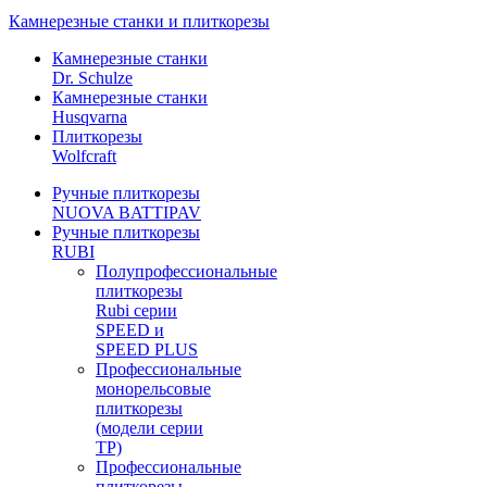
Камнерезные станки и плиткорезы
Камнерезные станки
Dr. Schulze
Камнерезные станки
Husqvarna
Плиткорезы
Wolfcraft
Ручные плиткорезы
NUOVA BATTIPAV
Ручные плиткорезы
RUBI
Полупрофессиональные
плиткорезы
Rubi серии
SPEED и
SPEED PLUS
Профессиональные
монорельсовые
плиткорезы
(модели серии
TP)
Профессиональные
плиткорезы