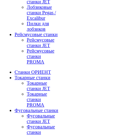
станки JET
Лобзиковые
станки Pegas /
Excalibur
Пилки для
лобзиков
Рейсмусовые станки
Рейсмусовые
станки JET
Рейсмусовые
станки
PROMA
Станки ОРИЕНТ
Токарные станки
Toкарные
станки JET
Токарные
станки
PROMA
Фуговальные станки
Фуговальные
станки JET
Фуговальные
станки