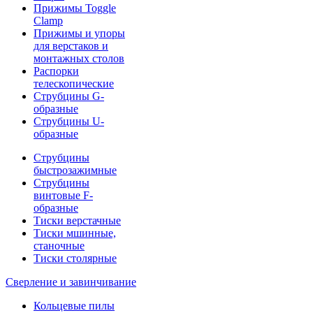
Прижимы Toggle
Clamp
Прижимы и упоры
для верстаков и
монтажных столов
Распорки
телескопические
Струбцины G-
образные
Струбцины U-
образные
Струбцины
быстрозажимные
Струбцины
винтовые F-
образные
Тиски верстачные
Тиски мшинные,
станочные
Тиски столярные
Сверление и завинчивание
Кольцевые пилы