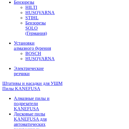
Бензорезы
HILTI
HUSQVARNA
STIHL
Бензорезы
SOLO
(Германия)
Установки
алмазного бурения
BOSCH
HUSQVARNA
Электрические
резчики
Штативы и насадки для УШМ
Пилы KANEFUSA
Алмазные пилы и
подрезатели
KANEFUSA
Дисковые пилы
KANEFUSA для
автоматических