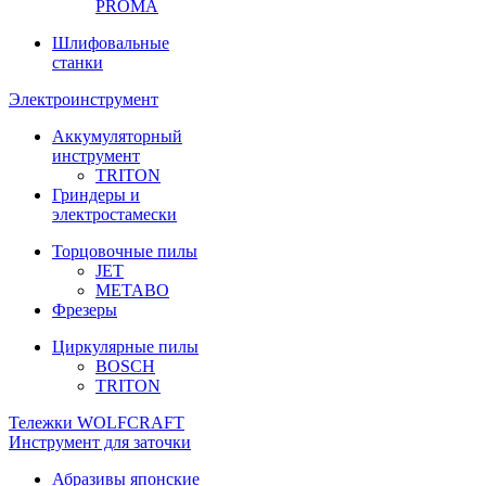
PROMA
Шлифовальные
станки
Электроинструмент
Аккумуляторный
инструмент
TRITON
Гриндеры и
электростамески
Торцовочные пилы
JET
METABO
Фрезеры
Циркулярные пилы
BOSCH
TRITON
Тележки WOLFCRAFT
Инструмент для заточки
Абразивы японские