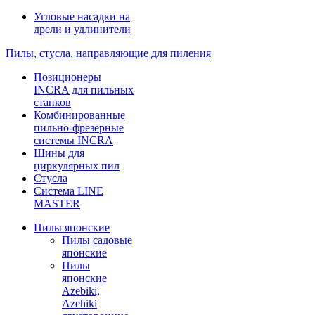
Угловые насадки на
дрели и удлинители
Пилы, стусла, направляющие для пиления
Позиционеры
INCRA для пильных
станков
Комбинированные
пильно-фрезерные
системы INCRA
Шины для
циркулярных пил
Стусла
Система LINE
MASTER
Пилы японские
Пилы садовые
японские
Пилы
японские
Azebiki,
Azehiki