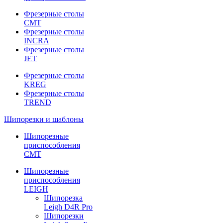
Фрезерные столы
CMT
Фрезерные столы
INCRA
Фрезерные столы
JET
Фрезерные столы
KREG
Фрезерные столы
TREND
Шипорезки и шаблоны
Шипорезные
приспособления
CMT
Шипорезные
приспособления
LEIGH
Шипорезка
Leigh D4R Pro
Шипорезки