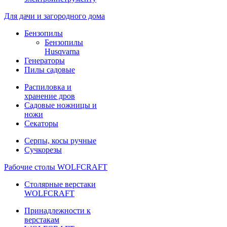
Для дачи и загородного дома
Бензопилы
Бензопилы
Husqvarna
Генераторы
Пилы садовые
Распиловка и
хранение дров
Садовые ножницы и
ножи
Секаторы
Серпы, косы ручные
Сучкорезы
Рабочие столы WOLFCRAFT
Столярные верстаки
WOLFCRAFT
Принадлежности к
верстакам