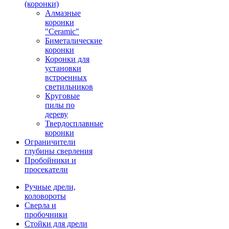
(коронки)
Алмазные
коронки
"Ceramic"
Биметалические
коронки
Коронки для
установки
встроенных
светильников
Круговые
пилы по
дереву
Твердосплавные
коронки
Ограничители
глубины сверления
Пробойники и
просекатели
Ручные дрели,
коловороты
Сверла и
пробочники
Стойки для дрели