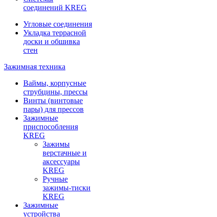
соединений KREG
Угловые соединения
Укладка террасной
доски и обшивка
стен
Зажимная техника
Ваймы, корпусные
струбцины, прессы
Винты (винтовые
пары) для прессов
Зажимные
приспособления
KREG
Зажимы
верстачные и
аксессуары
KREG
Ручные
зажимы-тиски
KREG
Зажимные
устройства