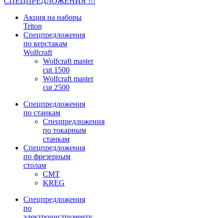
СПЕЦПРЕДЛОЖЕНИЯ !!!
Акция на наборы
Triton
Спецпредложения
по верстакам
Wolfcraft
Wolfcraft master
cut 1500
Wolfcraft master
cut 2500
Спецпредложения
по станкам
Спецпредложения
по токарным
станкам
Спецпредложения
по фрезерным
столам
CMT
KREG
Спецпредложения
по
электроинструменту