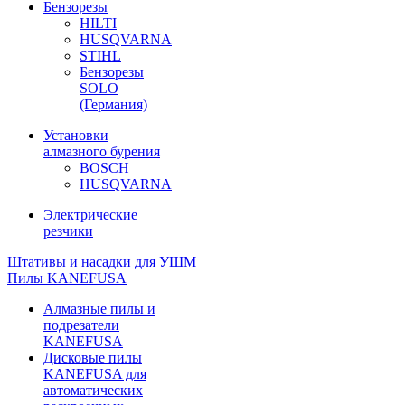
Бензорезы
HILTI
HUSQVARNA
STIHL
Бензорезы
SOLO
(Германия)
Установки
алмазного бурения
BOSCH
HUSQVARNA
Электрические
резчики
Штативы и насадки для УШМ
Пилы KANEFUSA
Алмазные пилы и
подрезатели
KANEFUSA
Дисковые пилы
KANEFUSA для
автоматических