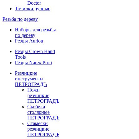
Doctor
Точилки ручные
Резьба по дереву
Наборы для резьбы
по дереву
Резцы Auriou
Резцы Crown Hand
Tools
Резцы Narex Profi
Резчицкие
инструменты
ПЕТРОГРАДЪ
Ножи
резчицкие
ПЕТРОГРАДЪ
Скобели
столярные
ПЕТРОГРАДЪ
Стамески
резчицкие,
ПЕТРОГРАДЪ