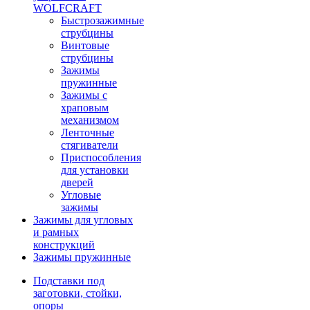
WOLFCRAFT
Быстрозажимные
струбцины
Винтовые
струбцины
Зажимы
пружинные
Зажимы с
храповым
механизмом
Ленточные
стягиватели
Приспособления
для установки
дверей
Угловые
зажимы
Зажимы для угловых
и рамных
конструкций
Зажимы пружинные
Подставки под
заготовки, стойки,
опоры