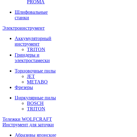
PROMA
Шлифовальные
станки
Электроинструмент
Аккумуляторный
инструмент
TRITON
Гриндеры и
электростамески
Торцовочные пилы
JET
METABO
Фрезеры
Циркулярные пилы
BOSCH
TRITON
Тележки WOLFCRAFT
Инструмент для заточки
Абразивы японские