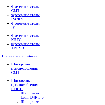
Фрезерные столы
CMT
Фрезерные столы
INCRA
Фрезерные столы
JET
Фрезерные столы
KREG
Фрезерные столы
TREND
Шипорезки и шаблоны
Шипорезные
приспособления
CMT
Шипорезные
приспособления
LEIGH
Шипорезка
Leigh D4R Pro
Шипорезки