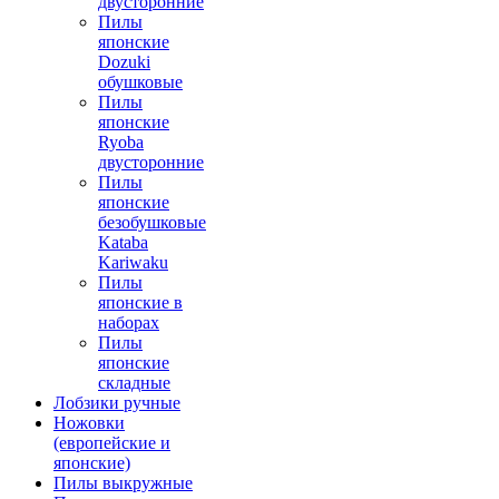
двусторонние
Пилы
японские
Dozuki
обушковые
Пилы
японские
Ryoba
двусторонние
Пилы
японские
безобушковые
Kataba
Kariwaku
Пилы
японские в
наборах
Пилы
японские
складные
Лобзики ручные
Ножовки
(европейские и
японские)
Пилы выкружные