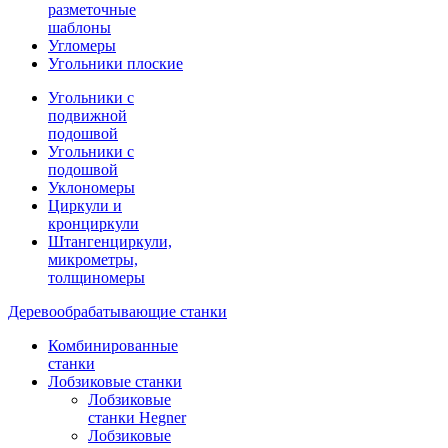
разметочные
шаблоны
Угломеры
Угольники плоские
Угольники с
подвижной
подошвой
Угольники с
подошвой
Уклономеры
Циркули и
кронциркули
Штангенциркули,
микрометры,
толщиномеры
Деревообрабатывающие станки
Комбинированные
станки
Лобзиковые станки
Лобзиковые
станки Hegner
Лобзиковые