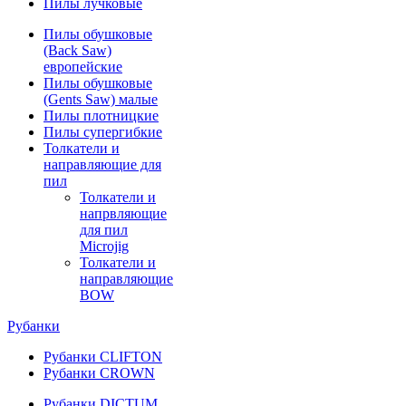
Пилы лучковые
Пилы обушковые
(Back Saw)
европейские
Пилы обушковые
(Gents Saw) малые
Пилы плотницкие
Пилы супергибкие
Толкатели и
направляющие для
пил
Толкатели и
напрвляющие
для пил
Microjig
Толкатели и
направляющие
BOW
Рубанки
Рубанки CLIFTON
Рубанки CROWN
Рубанки DICTUM