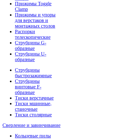
Прижимы Toggle
Clamp
Прижимы и упоры
для верстаков и
монтажных столов
Распорки
телескопические
Струбцины G-
образные
Струбцины U-
образные
Струбцины
быстрозажимные
Струбцины
винтовые F-
образные
Тиски верстачные
Тиски мшинные,
станочные
Тиски столярные
Сверление и завинчивание
Кольцевые пилы