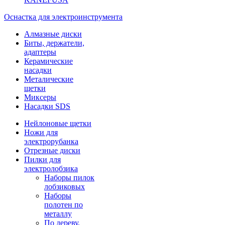
Оснастка для электроинструмента
Алмазные диски
Биты, держатели,
адаптеры
Керамические
насадки
Металические
щетки
Миксеры
Насадки SDS
Нейлоновые щетки
Ножи для
электрорубанка
Отрезные диски
Пилки для
электролобзика
Наборы пилок
лобзиковых
Наборы
полотен по
металлу
По дереву,