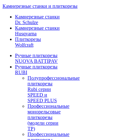
Камнерезные станки и плиткорезы
Камнерезные станки
Dr. Schulze
Камнерезные станки
Husqvarna
Плиткорезы
Wolfcraft
Ручные плиткорезы
NUOVA BATTIPAV
Ручные плиткорезы
RUBI
Полупрофессиональные
плиткорезы
Rubi серии
SPEED и
SPEED PLUS
Профессиональные
монорельсовые
плиткорезы
(модели серии
TP)
Профессиональные
плиткорезы