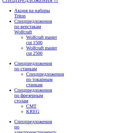
СПЕЦПРЕДЛОЖЕНИЯ !!!
Акция на наборы
Triton
Спецпредложения
по верстакам
Wolfcraft
Wolfcraft master
cut 1500
Wolfcraft master
cut 2500
Спецпредложения
по станкам
Спецпредложения
по токарным
станкам
Спецпредложения
по фрезерным
столам
CMT
KREG
Спецпредложения
по
электроинструменту