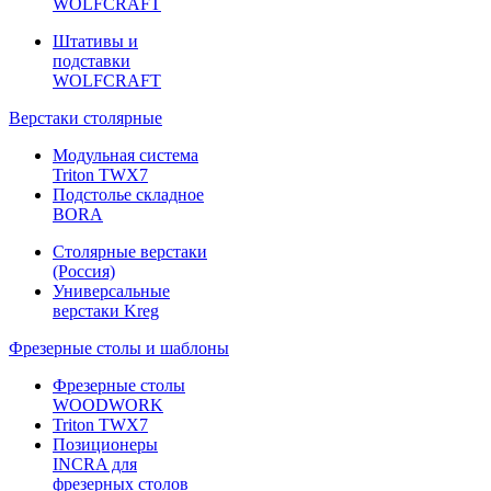
WOLFCRAFT
Штативы и
подставки
WOLFCRAFT
Верстаки столярные
Модульная система
Triton TWX7
Подстолье складное
BORA
Столярные верстаки
(Россия)
Универсальные
верстаки Kreg
Фрезерные столы и шаблоны
Фрезерные столы
WOODWORK
Triton TWX7
Позиционеры
INCRA для
фрезерных столов