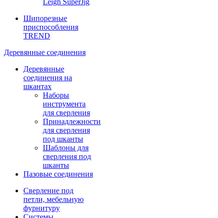
Leigh SuperJig
Шипорезные
приспособления
TREND
Деревянные соединения
Деревянные
соединения на
шкантах
Наборы
инструмента
для сверления
Принадлежности
для сверления
под шканты
Шаблоны для
сверления под
шканты
Пазовые соединения
Сверление под
петли, мебельную
фурнитуру
Системы