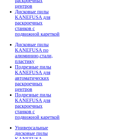
раскроечных
центров
Дисковые пилы
KANEFUSA для
раскроечных
станков с
подвижной кареткой
Дисковые пилы
KANEFUSA по
алюминию,стали,
пластику
Подрезные пилы
KANEFUSA для
автоматических
раскроечных
центров
Подрезные пилы
KANEFUSA для
раскроечных
станков с
подвижной кареткой
Универсальные
дисковые пилы
KANEFUSA