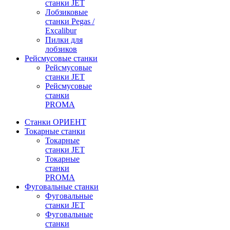
станки JET
Лобзиковые
станки Pegas /
Excalibur
Пилки для
лобзиков
Рейсмусовые станки
Рейсмусовые
станки JET
Рейсмусовые
станки
PROMA
Станки ОРИЕНТ
Токарные станки
Toкарные
станки JET
Токарные
станки
PROMA
Фуговальные станки
Фуговальные
станки JET
Фуговальные
станки