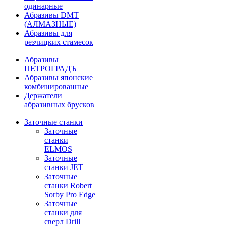
одинарные
Абразивы DMT
(АЛМАЗНЫЕ)
Абразивы для
резчицких стамесок
Абразивы
ПЕТРОГРАДЪ
Абразивы японские
комбинированные
Держатели
абразивных брусков
Заточные станки
Заточные
станки
ELMOS
Заточные
станки JET
Заточные
станки Robert
Sorby Pro Edge
Заточные
станки для
сверл Drill