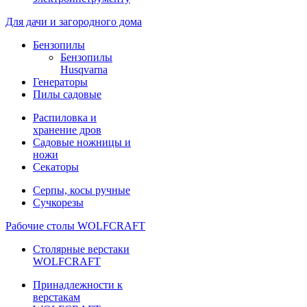
Для дачи и загородного дома
Бензопилы
Бензопилы
Husqvarna
Генераторы
Пилы садовые
Распиловка и
хранение дров
Садовые ножницы и
ножи
Секаторы
Серпы, косы ручные
Сучкорезы
Рабочие столы WOLFCRAFT
Столярные верстаки
WOLFCRAFT
Принадлежности к
верстакам