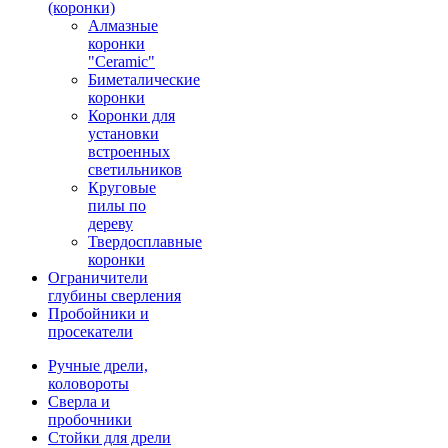
(коронки)
Алмазные
коронки
"Ceramic"
Биметалические
коронки
Коронки для
установки
встроенных
светильников
Круговые
пилы по
дереву
Твердосплавные
коронки
Ограничители
глубины сверления
Пробойники и
просекатели
Ручные дрели,
коловороты
Сверла и
пробочники
Стойки для дрели