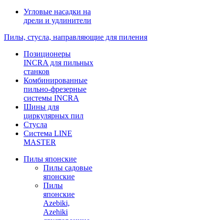
Угловые насадки на
дрели и удлинители
Пилы, стусла, направляющие для пиления
Позиционеры
INCRA для пильных
станков
Комбинированные
пильно-фрезерные
системы INCRA
Шины для
циркулярных пил
Стусла
Система LINE
MASTER
Пилы японские
Пилы садовые
японские
Пилы
японские
Azebiki,
Azehiki