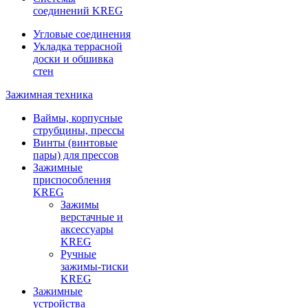
соединений KREG
Угловые соединения
Укладка террасной
доски и обшивка
стен
Зажимная техника
Ваймы, корпусные
струбцины, прессы
Винты (винтовые
пары) для прессов
Зажимные
приспособления
KREG
Зажимы
верстачные и
аксессуары
KREG
Ручные
зажимы-тиски
KREG
Зажимные
устройства