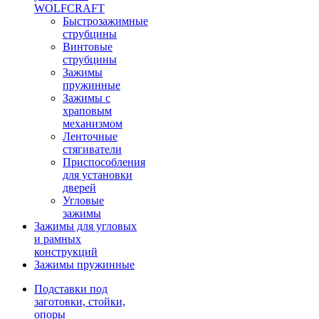
WOLFCRAFT
Быстрозажимные
струбцины
Винтовые
струбцины
Зажимы
пружинные
Зажимы с
храповым
механизмом
Ленточные
стягиватели
Приспособления
для установки
дверей
Угловые
зажимы
Зажимы для угловых
и рамных
конструкций
Зажимы пружинные
Подставки под
заготовки, стойки,
опоры