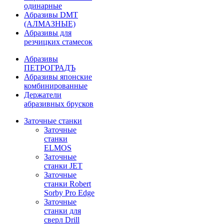
одинарные
Абразивы DMT
(АЛМАЗНЫЕ)
Абразивы для
резчицких стамесок
Абразивы
ПЕТРОГРАДЪ
Абразивы японские
комбинированные
Держатели
абразивных брусков
Заточные станки
Заточные
станки
ELMOS
Заточные
станки JET
Заточные
станки Robert
Sorby Pro Edge
Заточные
станки для
сверл Drill