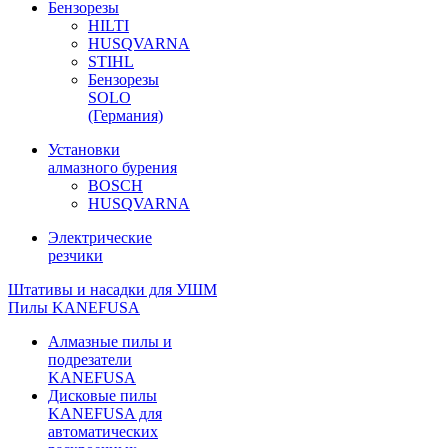
Бензорезы
HILTI
HUSQVARNA
STIHL
Бензорезы
SOLO
(Германия)
Установки
алмазного бурения
BOSCH
HUSQVARNA
Электрические
резчики
Штативы и насадки для УШМ
Пилы KANEFUSA
Алмазные пилы и
подрезатели
KANEFUSA
Дисковые пилы
KANEFUSA для
автоматических