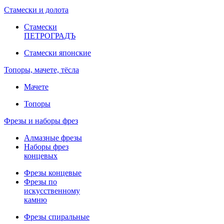
Стамески и долота
Стамески
ПЕТРОГРАДЪ
Стамески японские
Топоры, мачете, тёсла
Мачете
Топоры
Фрезы и наборы фрез
Алмазные фрезы
Наборы фрез
концевых
Фрезы концевые
Фрезы по
искусственному
камню
Фрезы спиральные