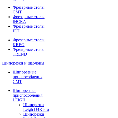
Фрезерные столы
CMT
Фрезерные столы
INCRA
Фрезерные столы
JET
Фрезерные столы
KREG
Фрезерные столы
TREND
Шипорезки и шаблоны
Шипорезные
приспособления
CMT
Шипорезные
приспособления
LEIGH
Шипорезка
Leigh D4R Pro
Шипорезки