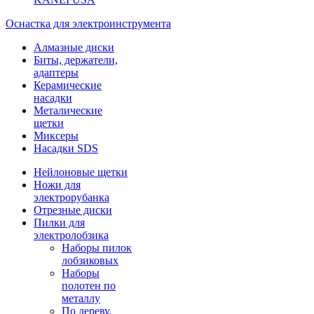
Оснастка для электроинструмента
Алмазные диски
Биты, держатели,
адаптеры
Керамические
насадки
Металические
щетки
Миксеры
Насадки SDS
Нейлоновые щетки
Ножи для
электрорубанка
Отрезные диски
Пилки для
электролобзика
Наборы пилок
лобзиковых
Наборы
полотен по
металлу
По дереву,