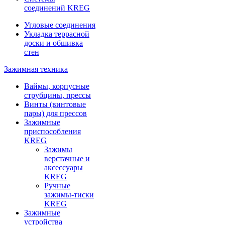
соединений KREG
Угловые соединения
Укладка террасной
доски и обшивка
стен
Зажимная техника
Ваймы, корпусные
струбцины, прессы
Винты (винтовые
пары) для прессов
Зажимные
приспособления
KREG
Зажимы
верстачные и
аксессуары
KREG
Ручные
зажимы-тиски
KREG
Зажимные
устройства