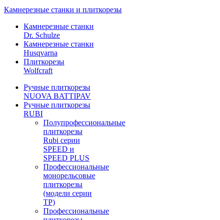
Камнерезные станки и плиткорезы
Камнерезные станки
Dr. Schulze
Камнерезные станки
Husqvarna
Плиткорезы
Wolfcraft
Ручные плиткорезы
NUOVA BATTIPAV
Ручные плиткорезы
RUBI
Полупрофессиональные
плиткорезы
Rubi серии
SPEED и
SPEED PLUS
Профессиональные
монорельсовые
плиткорезы
(модели серии
TP)
Профессиональные
плиткорезы