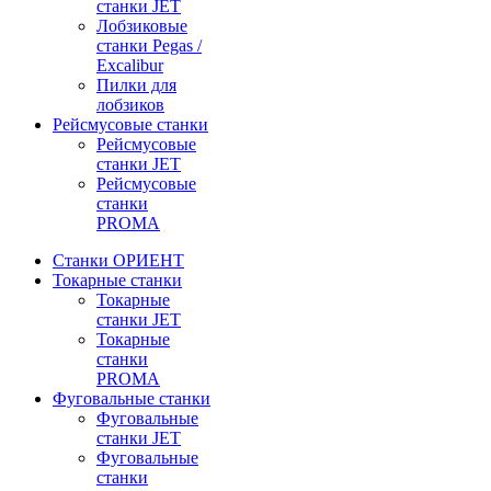
станки JET
Лобзиковые
станки Pegas /
Excalibur
Пилки для
лобзиков
Рейсмусовые станки
Рейсмусовые
станки JET
Рейсмусовые
станки
PROMA
Станки ОРИЕНТ
Токарные станки
Toкарные
станки JET
Токарные
станки
PROMA
Фуговальные станки
Фуговальные
станки JET
Фуговальные
станки