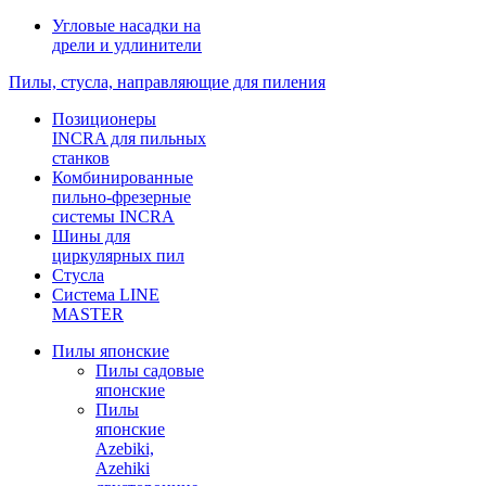
Угловые насадки на
дрели и удлинители
Пилы, стусла, направляющие для пиления
Позиционеры
INCRA для пильных
станков
Комбинированные
пильно-фрезерные
системы INCRA
Шины для
циркулярных пил
Стусла
Система LINE
MASTER
Пилы японские
Пилы садовые
японские
Пилы
японские
Azebiki,
Azehiki