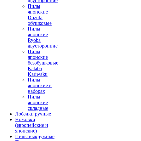
двусторонние
Пилы
японские
Dozuki
обушковые
Пилы
японские
Ryoba
двусторонние
Пилы
японские
безобушковые
Kataba
Kariwaku
Пилы
японские в
наборах
Пилы
японские
складные
Лобзики ручные
Ножовки
(европейские и
японские)
Пилы выкружные