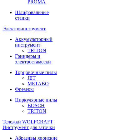
PROMA
Шлифовальные
станки
Электроинструмент
Аккумуляторный
инструмент
TRITON
Гриндеры и
электростамески
Торцовочные пилы
JET
METABO
Фрезеры
Циркулярные пилы
BOSCH
TRITON
Тележки WOLFCRAFT
Инструмент для заточки
Абразивы японские