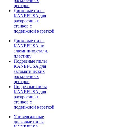
раскроечных
центров
Дисковые пилы
KANEFUSA для
раскроечных
станков с
подвижной кареткой
Дисковые пилы
KANEFUSA по
алюминию,стали,
пластику
Подрезные пилы
KANEFUSA для
автоматических
раскроечных
центров
Подрезные пилы
KANEFUSA для
раскроечных
станков с
подвижной кареткой
Универсальные
дисковые пилы
KANEFUSA