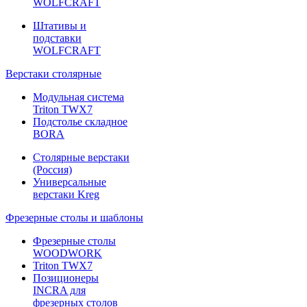
WOLFCRAFT
Штативы и
подставки
WOLFCRAFT
Верстаки столярные
Модульная система
Triton TWX7
Подстолье складное
BORA
Столярные верстаки
(Россия)
Универсальные
верстаки Kreg
Фрезерные столы и шаблоны
Фрезерные столы
WOODWORK
Triton TWX7
Позиционеры
INCRA для
фрезерных столов