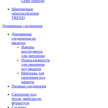
Leigh SuperJig
Шипорезные
приспособления
TREND
Деревянные соединения
Деревянные
соединения на
шкантах
Наборы
инструмента
для сверления
Принадлежности
для сверления
под шканты
Шаблоны для
сверления под
шканты
Пазовые соединения
Сверление под
петли, мебельную
фурнитуру
Системы