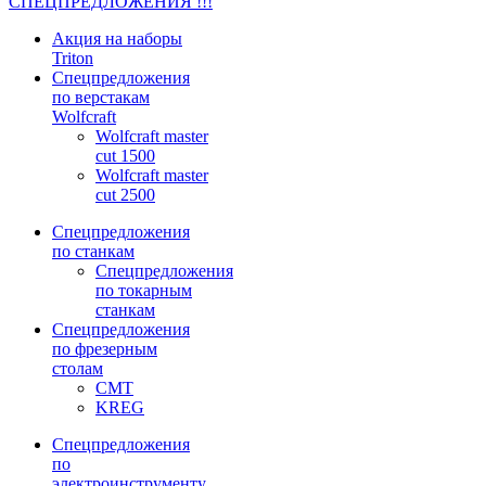
СПЕЦПРЕДЛОЖЕНИЯ !!!
Акция на наборы
Triton
Спецпредложения
по верстакам
Wolfcraft
Wolfcraft master
cut 1500
Wolfcraft master
cut 2500
Спецпредложения
по станкам
Спецпредложения
по токарным
станкам
Спецпредложения
по фрезерным
столам
CMT
KREG
Спецпредложения
по
электроинструменту