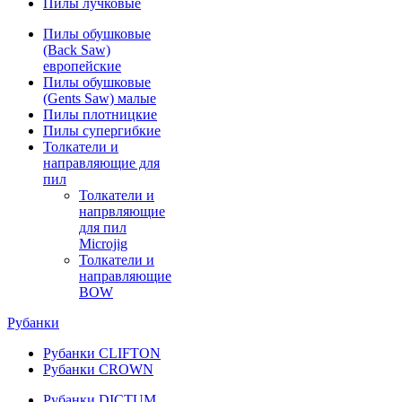
Пилы лучковые
Пилы обушковые
(Back Saw)
европейские
Пилы обушковые
(Gents Saw) малые
Пилы плотницкие
Пилы супергибкие
Толкатели и
направляющие для
пил
Толкатели и
напрвляющие
для пил
Microjig
Толкатели и
направляющие
BOW
Рубанки
Рубанки CLIFTON
Рубанки CROWN
Рубанки DICTUM