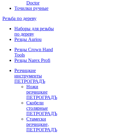
Doctor
Точилки ручные
Резьба по дереву
Наборы для резьбы
по дереву
Резцы Auriou
Резцы Crown Hand
Tools
Резцы Narex Profi
Резчицкие
инструменты
ПЕТРОГРАДЪ
Ножи
резчицкие
ПЕТРОГРАДЪ
Скобели
столярные
ПЕТРОГРАДЪ
Стамески
резчицкие,
ПЕТРОГРАДЪ