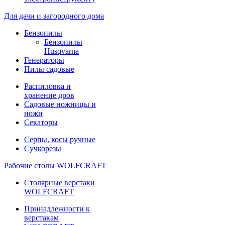
Для дачи и загородного дома
Бензопилы
Бензопилы
Husqvarna
Генераторы
Пилы садовые
Распиловка и
хранение дров
Садовые ножницы и
ножи
Секаторы
Серпы, косы ручные
Сучкорезы
Рабочие столы WOLFCRAFT
Столярные верстаки
WOLFCRAFT
Принадлежности к
верстакам