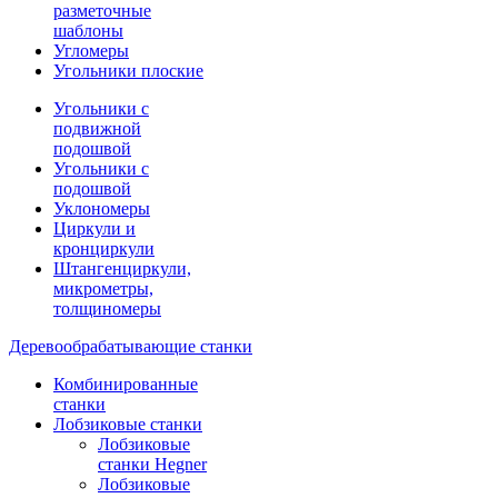
разметочные
шаблоны
Угломеры
Угольники плоские
Угольники с
подвижной
подошвой
Угольники с
подошвой
Уклономеры
Циркули и
кронциркули
Штангенциркули,
микрометры,
толщиномеры
Деревообрабатывающие станки
Комбинированные
станки
Лобзиковые станки
Лобзиковые
станки Hegner
Лобзиковые