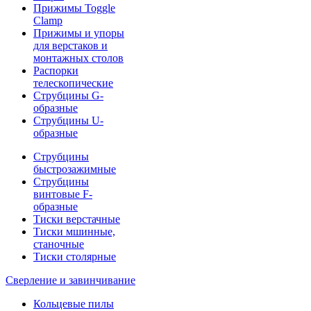
Прижимы Toggle
Clamp
Прижимы и упоры
для верстаков и
монтажных столов
Распорки
телескопические
Струбцины G-
образные
Струбцины U-
образные
Струбцины
быстрозажимные
Струбцины
винтовые F-
образные
Тиски верстачные
Тиски мшинные,
станочные
Тиски столярные
Сверление и завинчивание
Кольцевые пилы