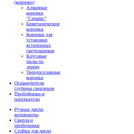
(коронки)
Алмазные
коронки
"Ceramic"
Биметалические
коронки
Коронки для
установки
встроенных
светильников
Круговые
пилы по
дереву
Твердосплавные
коронки
Ограничители
глубины сверления
Пробойники и
просекатели
Ручные дрели,
коловороты
Сверла и
пробочники
Стойки для дрели