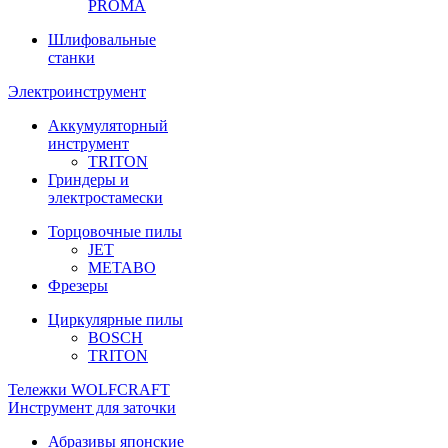
PROMA
Шлифовальные
станки
Электроинструмент
Аккумуляторный
инструмент
TRITON
Гриндеры и
электростамески
Торцовочные пилы
JET
METABO
Фрезеры
Циркулярные пилы
BOSCH
TRITON
Тележки WOLFCRAFT
Инструмент для заточки
Абразивы японские