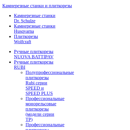
Камнерезные станки и плиткорезы
Камнерезные станки
Dr. Schulze
Камнерезные станки
Husqvarna
Плиткорезы
Wolfcraft
Ручные плиткорезы
NUOVA BATTIPAV
Ручные плиткорезы
RUBI
Полупрофессиональные
плиткорезы
Rubi серии
SPEED и
SPEED PLUS
Профессиональные
монорельсовые
плиткорезы
(модели серии
TP)
Профессиональные
плиткорезы