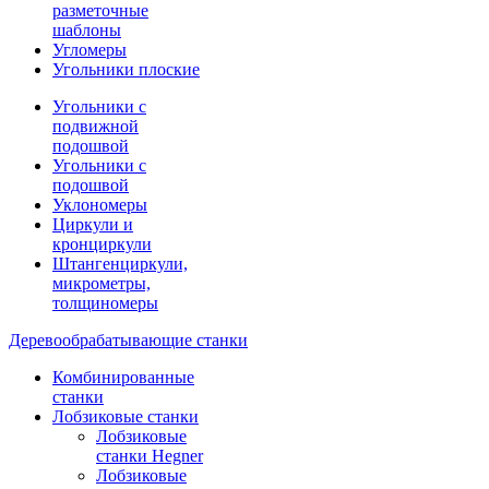
разметочные
шаблоны
Угломеры
Угольники плоские
Угольники с
подвижной
подошвой
Угольники с
подошвой
Уклономеры
Циркули и
кронциркули
Штангенциркули,
микрометры,
толщиномеры
Деревообрабатывающие станки
Комбинированные
станки
Лобзиковые станки
Лобзиковые
станки Hegner
Лобзиковые