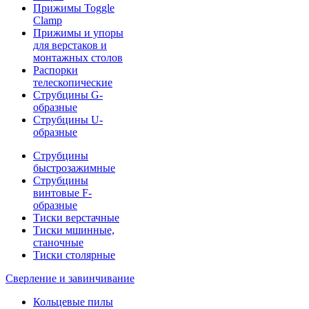
Прижимы Toggle
Clamp
Прижимы и упоры
для верстаков и
монтажных столов
Распорки
телескопические
Струбцины G-
образные
Струбцины U-
образные
Струбцины
быстрозажимные
Струбцины
винтовые F-
образные
Тиски верстачные
Тиски мшинные,
станочные
Тиски столярные
Сверление и завинчивание
Кольцевые пилы