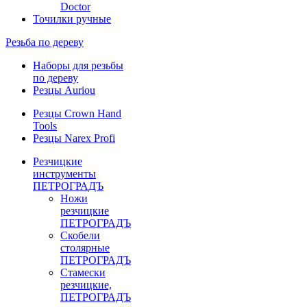
Doctor
Точилки ручные
Резьба по дереву
Наборы для резьбы
по дереву
Резцы Auriou
Резцы Crown Hand
Tools
Резцы Narex Profi
Резчицкие
инструменты
ПЕТРОГРАДЪ
Ножи
резчицкие
ПЕТРОГРАДЪ
Скобели
столярные
ПЕТРОГРАДЪ
Стамески
резчицкие,
ПЕТРОГРАДЪ