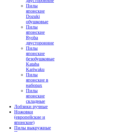
двусторонние
Пилы
японские
Dozuki
обушковые
Пилы
японские
Ryoba
двусторонние
Пилы
японские
безобушковые
Kataba
Kariwaku
Пилы
японские в
наборах
Пилы
японские
складные
Лобзики ручные
Ножовки
(европейские и
японские)
Пилы выкружные