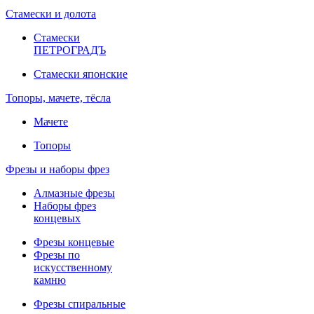
Стамески и долота
Стамески
ПЕТРОГРАДЪ
Стамески японские
Топоры, мачете, тёсла
Мачете
Топоры
Фрезы и наборы фрез
Алмазные фрезы
Наборы фрез
концевых
Фрезы концевые
Фрезы по
искусственному
камню
Фрезы спиральные