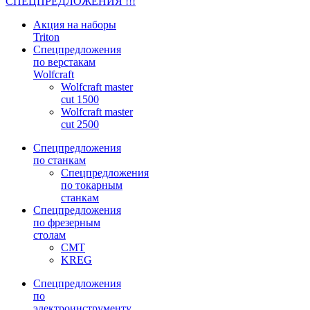
СПЕЦПРЕДЛОЖЕНИЯ !!!
Акция на наборы
Triton
Спецпредложения
по верстакам
Wolfcraft
Wolfcraft master
cut 1500
Wolfcraft master
cut 2500
Спецпредложения
по станкам
Спецпредложения
по токарным
станкам
Спецпредложения
по фрезерным
столам
CMT
KREG
Спецпредложения
по
электроинструменту