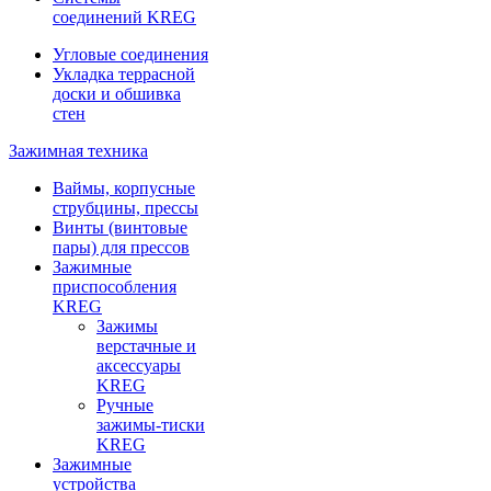
соединений KREG
Угловые соединения
Укладка террасной
доски и обшивка
стен
Зажимная техника
Ваймы, корпусные
струбцины, прессы
Винты (винтовые
пары) для прессов
Зажимные
приспособления
KREG
Зажимы
верстачные и
аксессуары
KREG
Ручные
зажимы-тиски
KREG
Зажимные
устройства