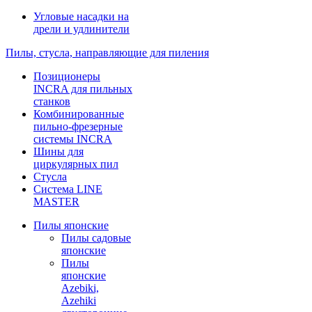
Угловые насадки на
дрели и удлинители
Пилы, стусла, направляющие для пиления
Позиционеры
INCRA для пильных
станков
Комбинированные
пильно-фрезерные
системы INCRA
Шины для
циркулярных пил
Стусла
Система LINE
MASTER
Пилы японские
Пилы садовые
японские
Пилы
японские
Azebiki,
Azehiki