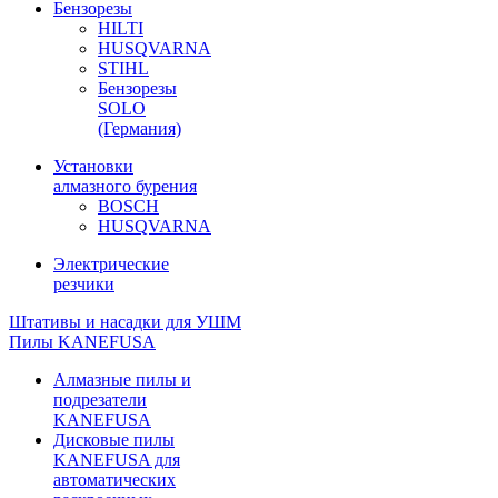
Бензорезы
HILTI
HUSQVARNA
STIHL
Бензорезы
SOLO
(Германия)
Установки
алмазного бурения
BOSCH
HUSQVARNA
Электрические
резчики
Штативы и насадки для УШМ
Пилы KANEFUSA
Алмазные пилы и
подрезатели
KANEFUSA
Дисковые пилы
KANEFUSA для
автоматических