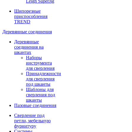
Leigh SuperJig
Шипорезные
приспособления
TREND
Деревянные соединения
Деревянные
соединения на
шкантах
Наборы
инструмента
для сверления
Принадлежности
для сверления
под шканты
Шаблоны для
сверления под
шканты
Пазовые соединения
Сверление под
петли, мебельную
фурнитуру
Системы