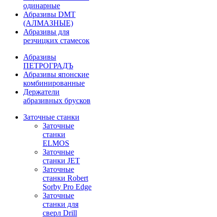
одинарные
Абразивы DMT
(АЛМАЗНЫЕ)
Абразивы для
резчицких стамесок
Абразивы
ПЕТРОГРАДЪ
Абразивы японские
комбинированные
Держатели
абразивных брусков
Заточные станки
Заточные
станки
ELMOS
Заточные
станки JET
Заточные
станки Robert
Sorby Pro Edge
Заточные
станки для
сверл Drill