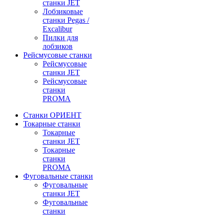
станки JET
Лобзиковые
станки Pegas /
Excalibur
Пилки для
лобзиков
Рейсмусовые станки
Рейсмусовые
станки JET
Рейсмусовые
станки
PROMA
Станки ОРИЕНТ
Токарные станки
Toкарные
станки JET
Токарные
станки
PROMA
Фуговальные станки
Фуговальные
станки JET
Фуговальные
станки