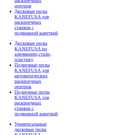
раскроечных
центров
Дисковые пилы
KANEFUSA для
раскроечных
станков с
подвижной кареткой
Дисковые пилы
KANEFUSA по
алюминию,стали,
пластику
Подрезные пилы
KANEFUSA для
автоматических
раскроечных
центров
Подрезные пилы
KANEFUSA для
раскроечных
станков с
подвижной кареткой
Универсальные
дисковые пилы
KANEFUSA