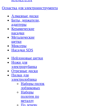
Оснастка для электроинструмента
Алмазные диски
Биты, держатели,
адаптеры
Керамические
насадки
Металические
щетки
Миксеры
Насадки SDS
Нейлоновые щетки
Ножи для
электрорубанка
Отрезные диски
Пилки для
электролобзика
Наборы пилок
лобзиковых
Наборы
полотен по
металлу
По дереву,