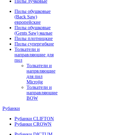
Пилы лучковые
Пилы обушковые
(Back Saw)
европейские
Пилы обушковые
(Gents Saw) малые
Пилы плотницкие
Пилы супергибкие
Толкатели и
направляющие для
пил
Толкатели и
напрвляющие
для пил
Microjig
Толкатели и
направляющие
BOW
Рубанки
Рубанки CLIFTON
Рубанки CROWN
Рубанки DICTUM