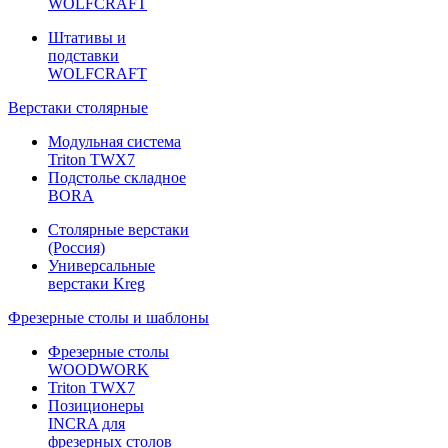
WOLFCRAFT
Штативы и
подставки
WOLFCRAFT
Верстаки столярные
Модульная система
Triton TWX7
Подстолье складное
BORA
Столярные верстаки
(Россия)
Универсальные
верстаки Kreg
Фрезерные столы и шаблоны
Фрезерные столы
WOODWORK
Triton TWX7
Позиционеры
INCRA для
фрезерных столов