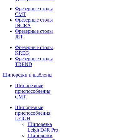
Фрезерные столы
CMT
Фрезерные столы
INCRA
Фрезерные столы
JET
Фрезерные столы
KREG
Фрезерные столы
TREND
Шипорезки и шаблоны
Шипорезные
приспособления
CMT
Шипорезные
приспособления
LEIGH
Шипорезка
Leigh D4R Pro
Шипорезки