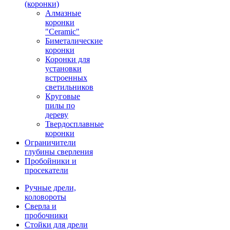
(коронки)
Алмазные
коронки
"Ceramic"
Биметалические
коронки
Коронки для
установки
встроенных
светильников
Круговые
пилы по
дереву
Твердосплавные
коронки
Ограничители
глубины сверления
Пробойники и
просекатели
Ручные дрели,
коловороты
Сверла и
пробочники
Стойки для дрели