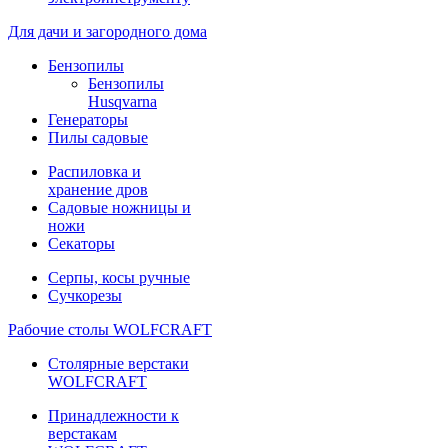
Для дачи и загородного дома
Бензопилы
Бензопилы
Husqvarna
Генераторы
Пилы садовые
Распиловка и
хранение дров
Садовые ножницы и
ножи
Секаторы
Серпы, косы ручные
Сучкорезы
Рабочие столы WOLFCRAFT
Столярные верстаки
WOLFCRAFT
Принадлежности к
верстакам