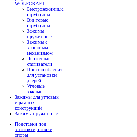
WOLFCRAFT
Быстрозажимные
струбцины
Винтовые
струбцины
Зажимы
пружинные
Зажимы с
храповым
механизмом
Ленточные
стягиватели
Приспособления
для установки
дверей
Угловые
зажимы
Зажимы для угловых
и рамных
конструкций
Зажимы пружинные
Подставки под
заготовки, стойки,
опоры