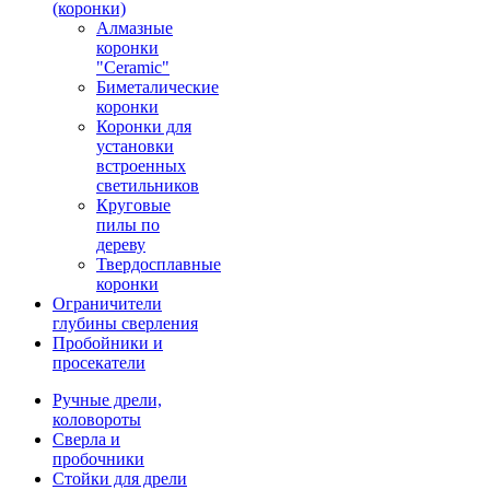
(коронки)
Алмазные
коронки
"Ceramic"
Биметалические
коронки
Коронки для
установки
встроенных
светильников
Круговые
пилы по
дереву
Твердосплавные
коронки
Ограничители
глубины сверления
Пробойники и
просекатели
Ручные дрели,
коловороты
Сверла и
пробочники
Стойки для дрели