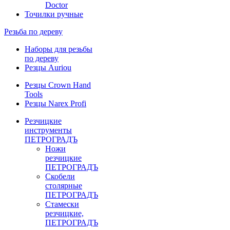
Doctor
Точилки ручные
Резьба по дереву
Наборы для резьбы
по дереву
Резцы Auriou
Резцы Crown Hand
Tools
Резцы Narex Profi
Резчицкие
инструменты
ПЕТРОГРАДЪ
Ножи
резчицкие
ПЕТРОГРАДЪ
Скобели
столярные
ПЕТРОГРАДЪ
Стамески
резчицкие,
ПЕТРОГРАДЪ