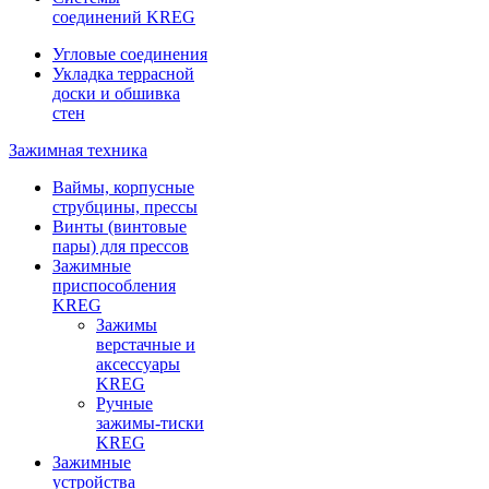
соединений KREG
Угловые соединения
Укладка террасной
доски и обшивка
стен
Зажимная техника
Ваймы, корпусные
струбцины, прессы
Винты (винтовые
пары) для прессов
Зажимные
приспособления
KREG
Зажимы
верстачные и
аксессуары
KREG
Ручные
зажимы-тиски
KREG
Зажимные
устройства