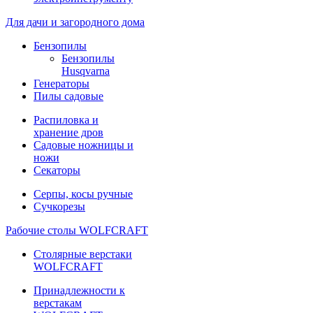
Для дачи и загородного дома
Бензопилы
Бензопилы
Husqvarna
Генераторы
Пилы садовые
Распиловка и
хранение дров
Садовые ножницы и
ножи
Секаторы
Серпы, косы ручные
Сучкорезы
Рабочие столы WOLFCRAFT
Столярные верстаки
WOLFCRAFT
Принадлежности к
верстакам