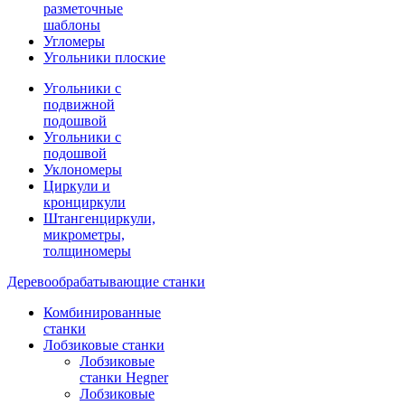
разметочные
шаблоны
Угломеры
Угольники плоские
Угольники с
подвижной
подошвой
Угольники с
подошвой
Уклономеры
Циркули и
кронциркули
Штангенциркули,
микрометры,
толщиномеры
Деревообрабатывающие станки
Комбинированные
станки
Лобзиковые станки
Лобзиковые
станки Hegner
Лобзиковые