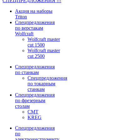
СПЕЦПРЕДЛОЖЕНИЯ !!!
Акция на наборы
Triton
Спецпредложения
по верстакам
Wolfcraft
Wolfcraft master
cut 1500
Wolfcraft master
cut 2500
Спецпредложения
по станкам
Спецпредложения
по токарным
станкам
Спецпредложения
по фрезерным
столам
CMT
KREG
Спецпредложения
по
электроинструменту