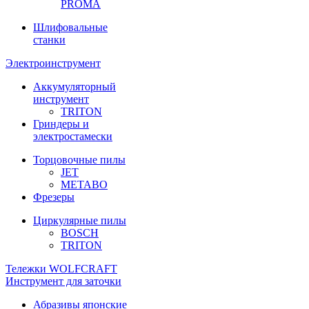
PROMA
Шлифовальные
станки
Электроинструмент
Аккумуляторный
инструмент
TRITON
Гриндеры и
электростамески
Торцовочные пилы
JET
METABO
Фрезеры
Циркулярные пилы
BOSCH
TRITON
Тележки WOLFCRAFT
Инструмент для заточки
Абразивы японские