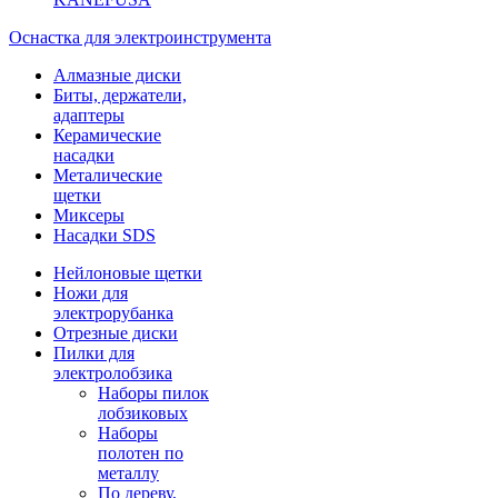
Оснастка для электроинструмента
Алмазные диски
Биты, держатели,
адаптеры
Керамические
насадки
Металические
щетки
Миксеры
Насадки SDS
Нейлоновые щетки
Ножи для
электрорубанка
Отрезные диски
Пилки для
электролобзика
Наборы пилок
лобзиковых
Наборы
полотен по
металлу
По дереву,