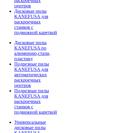
раскроечных
центров
Дисковые пилы
KANEFUSA для
раскроечных
станков с
подвижной кареткой
Дисковые пилы
KANEFUSA по
алюминию,стали,
пластику
Подрезные пилы
KANEFUSA для
автоматических
раскроечных
центров
Подрезные пилы
KANEFUSA для
раскроечных
станков с
подвижной кареткой
Универсальные
дисковые пилы
KANEFUSA