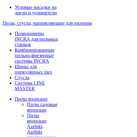
Угловые насадки на
дрели и удлинители
Пилы, стусла, направляющие для пиления
Позиционеры
INCRA для пильных
станков
Комбинированные
пильно-фрезерные
системы INCRA
Шины для
циркулярных пил
Стусла
Система LINE
MASTER
Пилы японские
Пилы садовые
японские
Пилы
японские
Azebiki,
Azehiki