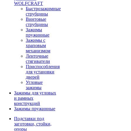
WOLFCRAFT
Быстрозажимные
струбцины
Винтовые
струбцины
Зажимы
пружинные
Зажимы с
храповым
механизмом
Ленточные
стягиватели
Приспособления
для установки
дверей
Угловые
зажимы
Зажимы для угловых
и рамных
конструкций
Зажимы пружинные
Подставки под
заготовки, стойки,
опоры