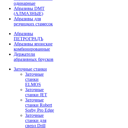
одинарные
Абразивы DMT
(АЛМАЗНЫЕ)
Абразивы для
резчицких стамесок
Абразивы
ПЕТРОГРАДЪ
Абразивы японские
комбинированные
Держатели
абразивных брусков
Заточные станки
Заточные
станки
ELMOS
Заточные
станки JET
Заточные
станки Robert
Sorby Pro Edge
Заточные
станки для
сверл Drill