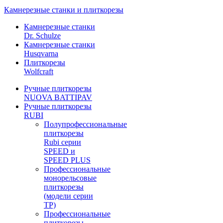
Камнерезные станки и плиткорезы
Камнерезные станки
Dr. Schulze
Камнерезные станки
Husqvarna
Плиткорезы
Wolfcraft
Ручные плиткорезы
NUOVA BATTIPAV
Ручные плиткорезы
RUBI
Полупрофессиональные
плиткорезы
Rubi серии
SPEED и
SPEED PLUS
Профессиональные
монорельсовые
плиткорезы
(модели серии
TP)
Профессиональные
плиткорезы