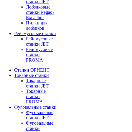
станки JET
Лобзиковые
станки Pegas /
Excalibur
Пилки для
лобзиков
Рейсмусовые станки
Рейсмусовые
станки JET
Рейсмусовые
станки
PROMA
Станки ОРИЕНТ
Токарные станки
Toкарные
станки JET
Токарные
станки
PROMA
Фуговальные станки
Фуговальные
станки JET
Фуговальные
станки