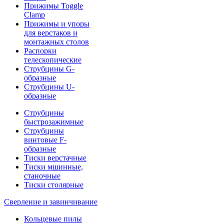
Прижимы Toggle
Clamp
Прижимы и упоры
для верстаков и
монтажных столов
Распорки
телескопические
Струбцины G-
образные
Струбцины U-
образные
Струбцины
быстрозажимные
Струбцины
винтовые F-
образные
Тиски верстачные
Тиски мшинные,
станочные
Тиски столярные
Сверление и завинчивание
Кольцевые пилы