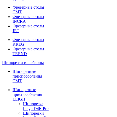
Фрезерные столы
CMT
Фрезерные столы
INCRA
Фрезерные столы
JET
Фрезерные столы
KREG
Фрезерные столы
TREND
Шипорезки и шаблоны
Шипорезные
приспособления
CMT
Шипорезные
приспособления
LEIGH
Шипорезка
Leigh D4R Pro
Шипорезки