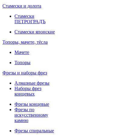
Стамески и долота
Стамески
ПЕТРОГРАДЪ
Стамески японские
Топоры, мачете, тёсла
Мачете
Топоры
Фрезы и наборы фрез
Алмазные фрезы
Наборы фрез
концевых
Фрезы концевые
Фрезы по
искусственному
камню
Фрезы спиральные