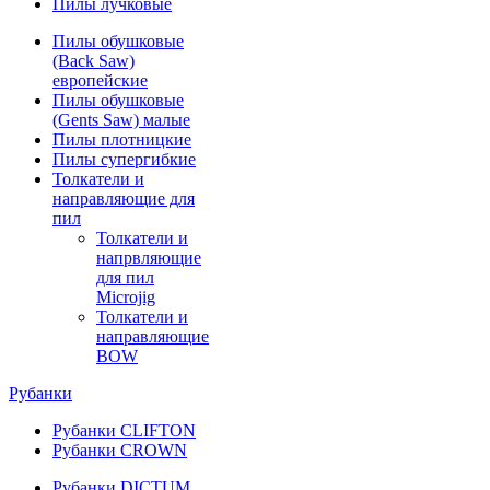
Пилы лучковые
Пилы обушковые
(Back Saw)
европейские
Пилы обушковые
(Gents Saw) малые
Пилы плотницкие
Пилы супергибкие
Толкатели и
направляющие для
пил
Толкатели и
напрвляющие
для пил
Microjig
Толкатели и
направляющие
BOW
Рубанки
Рубанки CLIFTON
Рубанки CROWN
Рубанки DICTUM