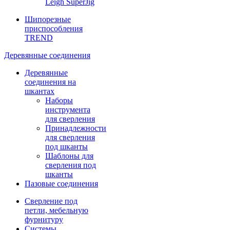
Leigh SuperJig
Шипорезные
приспособления
TREND
Деревянные соединения
Деревянные
соединения на
шкантах
Наборы
инструмента
для сверления
Принадлежности
для сверления
под шканты
Шаблоны для
сверления под
шканты
Пазовые соединения
Сверление под
петли, мебельную
фурнитуру
Системы