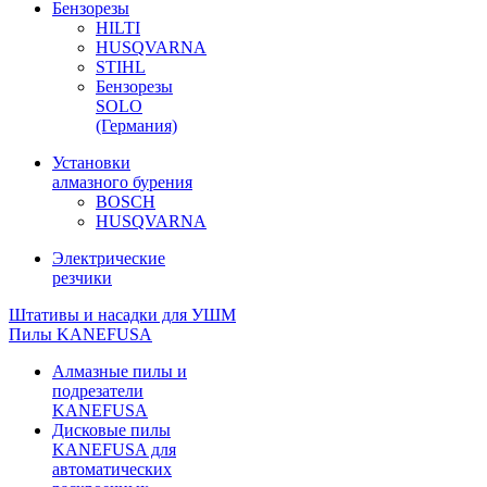
Бензорезы
HILTI
HUSQVARNA
STIHL
Бензорезы
SOLO
(Германия)
Установки
алмазного бурения
BOSCH
HUSQVARNA
Электрические
резчики
Штативы и насадки для УШМ
Пилы KANEFUSA
Алмазные пилы и
подрезатели
KANEFUSA
Дисковые пилы
KANEFUSA для
автоматических