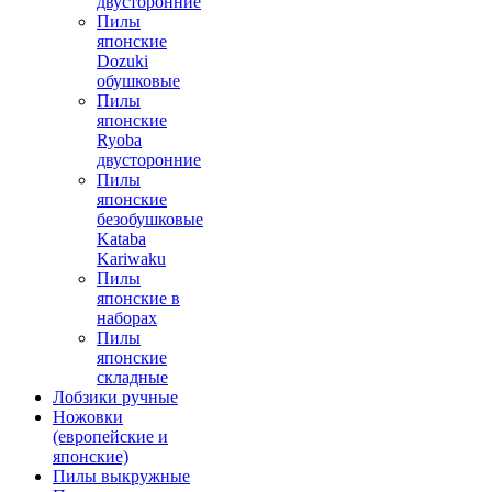
двусторонние
Пилы
японские
Dozuki
обушковые
Пилы
японские
Ryoba
двусторонние
Пилы
японские
безобушковые
Kataba
Kariwaku
Пилы
японские в
наборах
Пилы
японские
складные
Лобзики ручные
Ножовки
(европейские и
японские)
Пилы выкружные