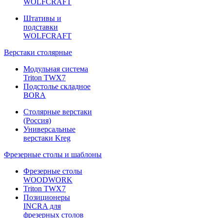
WOLFCRAFT
Штативы и
подставки
WOLFCRAFT
Верстаки столярные
Модульная система
Triton TWX7
Подстолье складное
BORA
Столярные верстаки
(Россия)
Универсальные
верстаки Kreg
Фрезерные столы и шаблоны
Фрезерные столы
WOODWORK
Triton TWX7
Позиционеры
INCRA для
фрезерных столов