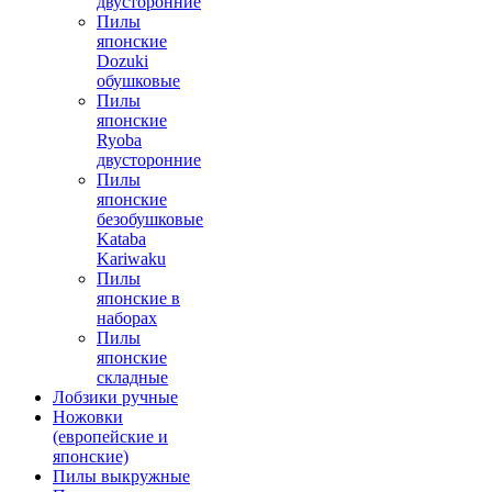
двусторонние
Пилы
японские
Dozuki
обушковые
Пилы
японские
Ryoba
двусторонние
Пилы
японские
безобушковые
Kataba
Kariwaku
Пилы
японские в
наборах
Пилы
японские
складные
Лобзики ручные
Ножовки
(европейские и
японские)
Пилы выкружные