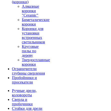
(коронки)
Алмазные
коронки
"Ceramic"
Биметалические
коронки
Коронки для
установки
встроенных
светильников
Круговые
пилы по
дереву
Твердосплавные
коронки
Ограничители
глубины сверления
Пробойники и
просекатели
Ручные дрели,
коловороты
Сверла и
пробочники
Стойки для дрели