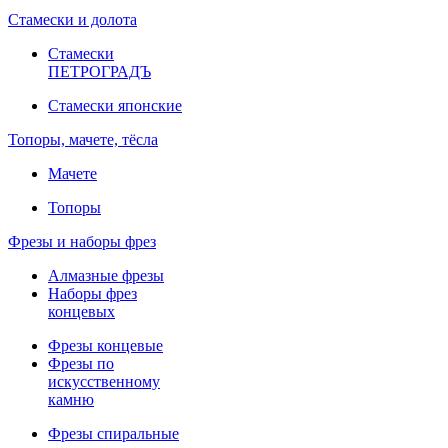
Стамески и долота
Стамески
ПЕТРОГРАДЪ
Стамески японские
Топоры, мачете, тёсла
Мачете
Топоры
Фрезы и наборы фрез
Алмазные фрезы
Наборы фрез
концевых
Фрезы концевые
Фрезы по
искусственному
камню
Фрезы спиральные