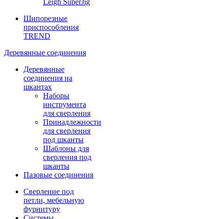
Leigh SuperJig
Шипорезные
приспособления
TREND
Деревянные соединения
Деревянные
соединения на
шкантах
Наборы
инструмента
для сверления
Принадлежности
для сверления
под шканты
Шаблоны для
сверления под
шканты
Пазовые соединения
Сверление под
петли, мебельную
фурнитуру
Системы