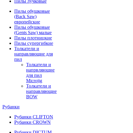
Пилы лучковые
Пилы обушковые
(Back Saw)
европейские
Пилы обушковые
(Gents Saw) малые
Пилы плотницкие
Пилы супергибкие
Толкатели и
направляющие для
пил
Толкатели и
напрвляющие
для пил
Microjig
Толкатели и
направляющие
BOW
Рубанки
Рубанки CLIFTON
Рубанки CROWN
Рубанки DICTUM