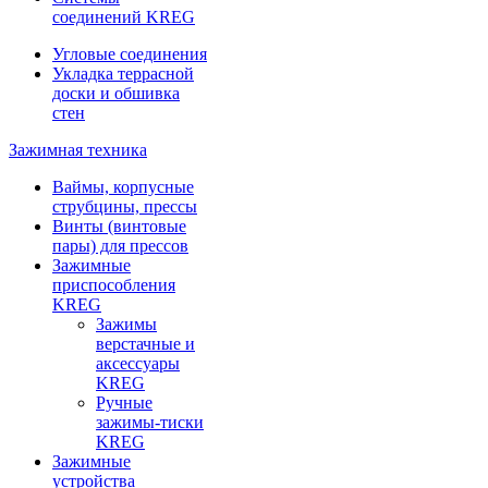
соединений KREG
Угловые соединения
Укладка террасной
доски и обшивка
стен
Зажимная техника
Ваймы, корпусные
струбцины, прессы
Винты (винтовые
пары) для прессов
Зажимные
приспособления
KREG
Зажимы
верстачные и
аксессуары
KREG
Ручные
зажимы-тиски
KREG
Зажимные
устройства