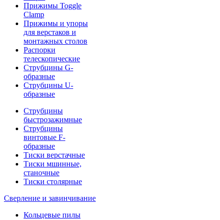
Прижимы Toggle
Clamp
Прижимы и упоры
для верстаков и
монтажных столов
Распорки
телескопические
Струбцины G-
образные
Струбцины U-
образные
Струбцины
быстрозажимные
Струбцины
винтовые F-
образные
Тиски верстачные
Тиски мшинные,
станочные
Тиски столярные
Сверление и завинчивание
Кольцевые пилы