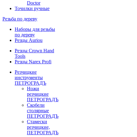
Doctor
Точилки ручные
Резьба по дереву
Наборы для резьбы
по дереву
Резцы Auriou
Резцы Crown Hand
Tools
Резцы Narex Profi
Резчицкие
инструменты
ПЕТРОГРАДЪ
Ножи
резчицкие
ПЕТРОГРАДЪ
Скобели
столярные
ПЕТРОГРАДЪ
Стамески
резчицкие,
ПЕТРОГРАДЪ