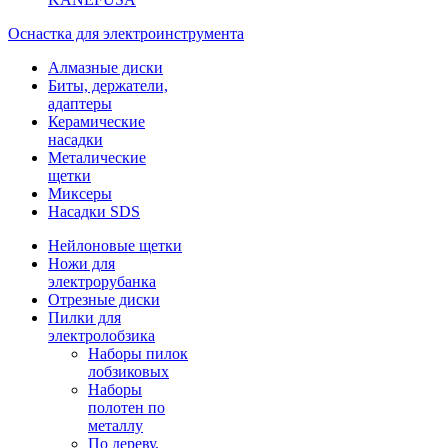
Оснастка для электроинструмента
Алмазные диски
Биты, держатели,
адаптеры
Керамические
насадки
Металические
щетки
Миксеры
Насадки SDS
Нейлоновые щетки
Ножи для
электрорубанка
Отрезные диски
Пилки для
электролобзика
Наборы пилок
лобзиковых
Наборы
полотен по
металлу
По дереву,