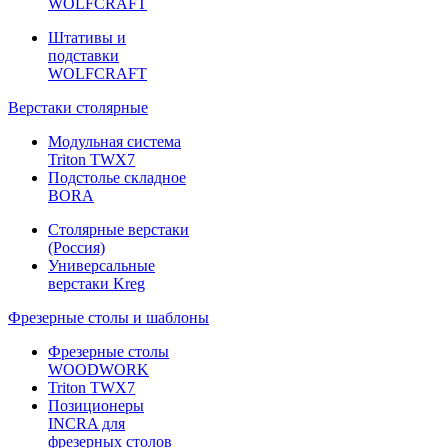
WOLFCRAFT
Штативы и
подставки
WOLFCRAFT
Верстаки столярные
Модульная система
Triton TWX7
Подстолье складное
BORA
Столярные верстаки
(Россия)
Универсальные
верстаки Kreg
Фрезерные столы и шаблоны
Фрезерные столы
WOODWORK
Triton TWX7
Позиционеры
INCRA для
фрезерных столов