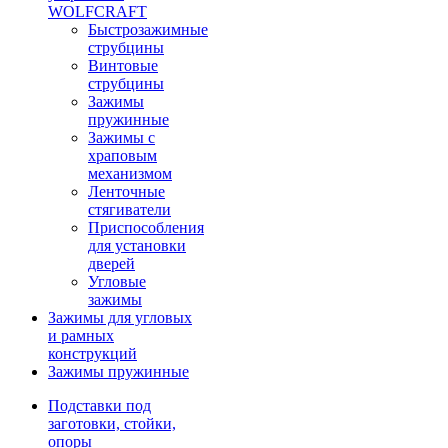
WOLFCRAFT
Быстрозажимные
струбцины
Винтовые
струбцины
Зажимы
пружинные
Зажимы с
храповым
механизмом
Ленточные
стягиватели
Приспособления
для установки
дверей
Угловые
зажимы
Зажимы для угловых
и рамных
конструкций
Зажимы пружинные
Подставки под
заготовки, стойки,
опоры