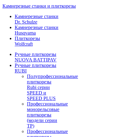
Камнерезные станки и плиткорезы
Камнерезные станки
Dr. Schulze
Камнерезные станки
Husqvarna
Плиткорезы
Wolfcraft
Ручные плиткорезы
NUOVA BATTIPAV
Ручные плиткорезы
RUBI
Полупрофессиональные
плиткорезы
Rubi серии
SPEED и
SPEED PLUS
Профессиональные
монорельсовые
плиткорезы
(модели серии
TP)
Профессиональные
плиткорезы