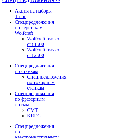
СПЕЦПРЕДЛОЖЕНИЯ !!!
Акция на наборы
Triton
Спецпредложения
по верстакам
Wolfcraft
Wolfcraft master
cut 1500
Wolfcraft master
cut 2500
Спецпредложения
по станкам
Спецпредложения
по токарным
станкам
Спецпредложения
по фрезерным
столам
CMT
KREG
Спецпредложения
по
электроинструменту