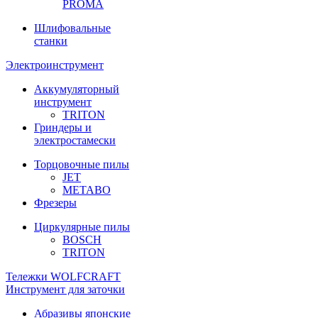
PROMA
Шлифовальные
станки
Электроинструмент
Аккумуляторный
инструмент
TRITON
Гриндеры и
электростамески
Торцовочные пилы
JET
METABO
Фрезеры
Циркулярные пилы
BOSCH
TRITON
Тележки WOLFCRAFT
Инструмент для заточки
Абразивы японские