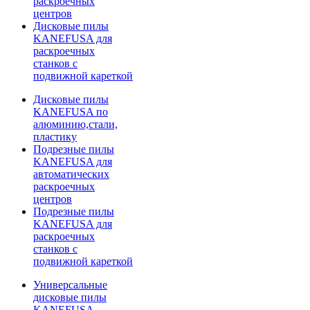
раскроечных
центров
Дисковые пилы
KANEFUSA для
раскроечных
станков с
подвижной кареткой
Дисковые пилы
KANEFUSA по
алюминию,стали,
пластику
Подрезные пилы
KANEFUSA для
автоматических
раскроечных
центров
Подрезные пилы
KANEFUSA для
раскроечных
станков с
подвижной кареткой
Универсальные
дисковые пилы
KANEFUSA