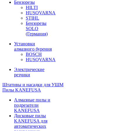
Бензорезы
HILTI
HUSQVARNA
STIHL
Бензорезы
SOLO
(Германия)
Установки
алмазного бурения
BOSCH
HUSQVARNA
Электрические
резчики
Штативы и насадки для УШМ
Пилы KANEFUSA
Алмазные пилы и
подрезатели
KANEFUSA
Дисковые пилы
KANEFUSA для
автоматических