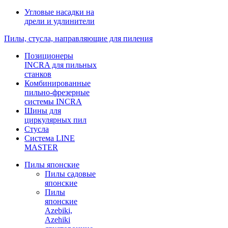
Угловые насадки на
дрели и удлинители
Пилы, стусла, направляющие для пиления
Позиционеры
INCRA для пильных
станков
Комбинированные
пильно-фрезерные
системы INCRA
Шины для
циркулярных пил
Стусла
Система LINE
MASTER
Пилы японские
Пилы садовые
японские
Пилы
японские
Azebiki,
Azehiki