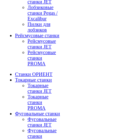
станки JET
Лобзиковые
станки Pegas /
Excalibur
Пилки для
лобзиков
Рейсмусовые станки
Рейсмусовые
станки JET
Рейсмусовые
станки
PROMA
Станки ОРИЕНТ
Токарные станки
Toкарные
станки JET
Токарные
станки
PROMA
Фуговальные станки
Фуговальные
станки JET
Фуговальные
станки