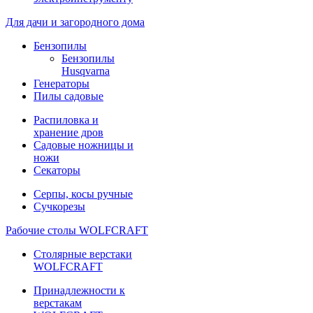
Для дачи и загородного дома
Бензопилы
Бензопилы
Husqvarna
Генераторы
Пилы садовые
Распиловка и
хранение дров
Садовые ножницы и
ножи
Секаторы
Серпы, косы ручные
Сучкорезы
Рабочие столы WOLFCRAFT
Столярные верстаки
WOLFCRAFT
Принадлежности к
верстакам