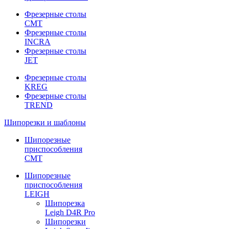
Фрезерные столы
CMT
Фрезерные столы
INCRA
Фрезерные столы
JET
Фрезерные столы
KREG
Фрезерные столы
TREND
Шипорезки и шаблоны
Шипорезные
приспособления
CMT
Шипорезные
приспособления
LEIGH
Шипорезка
Leigh D4R Pro
Шипорезки