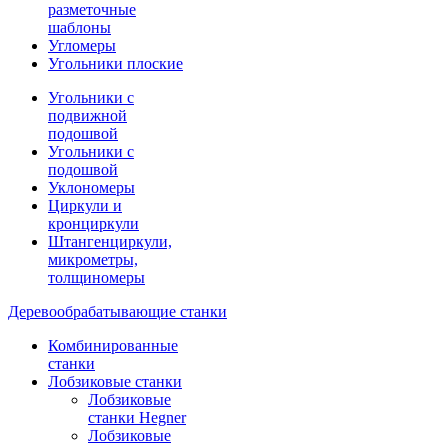
разметочные
шаблоны
Угломеры
Угольники плоские
Угольники с
подвижной
подошвой
Угольники с
подошвой
Уклономеры
Циркули и
кронциркули
Штангенциркули,
микрометры,
толщиномеры
Деревообрабатывающие станки
Комбинированные
станки
Лобзиковые станки
Лобзиковые
станки Hegner
Лобзиковые