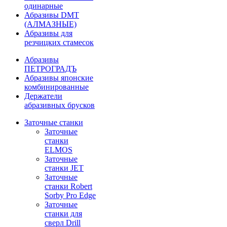
одинарные
Абразивы DMT
(АЛМАЗНЫЕ)
Абразивы для
резчицких стамесок
Абразивы
ПЕТРОГРАДЪ
Абразивы японские
комбинированные
Держатели
абразивных брусков
Заточные станки
Заточные
станки
ELMOS
Заточные
станки JET
Заточные
станки Robert
Sorby Pro Edge
Заточные
станки для
сверл Drill