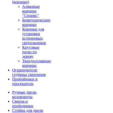
(коронки)
Алмазные
коронки
"Ceramic"
Биметалические
коронки
Коронки для
установки
встроенных
светильников
Круговые
пилы по
дереву
Твердосплавные
коронки
Ограничители
глубины сверления
Пробойники и
просекатели
Ручные дрели,
коловороты
Сверла и
пробочники
Стойки для дрели