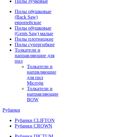
Пилы лучковые
Пилы обушковые
(Back Saw)
европейские
Пилы обушковые
(Gents Saw) малые
Пилы плотницкие
Пилы супергибкие
Толкатели и
направляющие для
пил
Толкатели и
напрвляющие
для пил
Microjig
Толкатели и
направляющие
BOW
Рубанки
Рубанки CLIFTON
Рубанки CROWN
Рубанки DICTUM