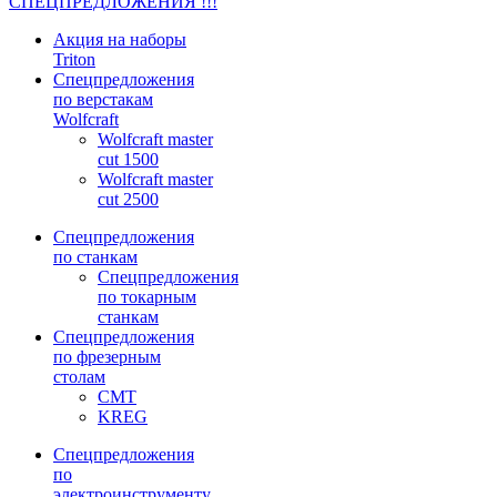
СПЕЦПРЕДЛОЖЕНИЯ !!!
Акция на наборы
Triton
Спецпредложения
по верстакам
Wolfcraft
Wolfcraft master
cut 1500
Wolfcraft master
cut 2500
Спецпредложения
по станкам
Спецпредложения
по токарным
станкам
Спецпредложения
по фрезерным
столам
CMT
KREG
Спецпредложения
по
электроинструменту