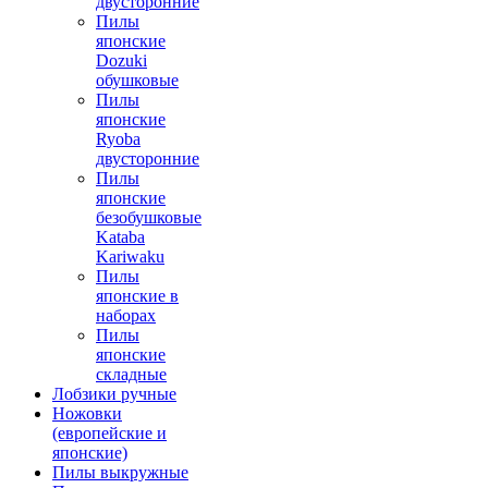
двусторонние
Пилы
японские
Dozuki
обушковые
Пилы
японские
Ryoba
двусторонние
Пилы
японские
безобушковые
Kataba
Kariwaku
Пилы
японские в
наборах
Пилы
японские
складные
Лобзики ручные
Ножовки
(европейские и
японские)
Пилы выкружные