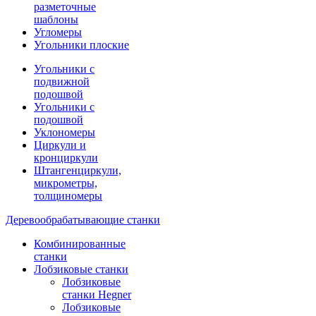
разметочные
шаблоны
Угломеры
Угольники плоские
Угольники с
подвижной
подошвой
Угольники с
подошвой
Уклономеры
Циркули и
кронциркули
Штангенциркули,
микрометры,
толщиномеры
Деревообрабатывающие станки
Комбинированные
станки
Лобзиковые станки
Лобзиковые
станки Hegner
Лобзиковые