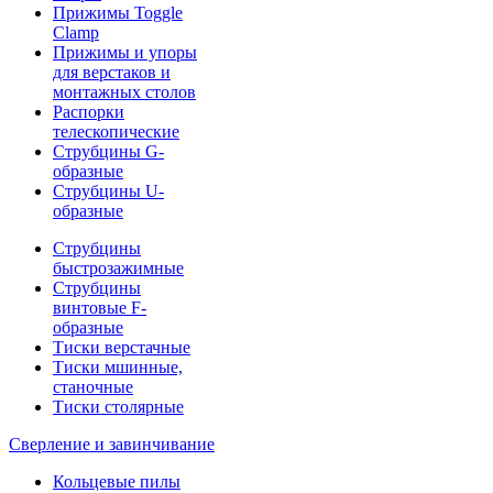
Прижимы Toggle
Clamp
Прижимы и упоры
для верстаков и
монтажных столов
Распорки
телескопические
Струбцины G-
образные
Струбцины U-
образные
Струбцины
быстрозажимные
Струбцины
винтовые F-
образные
Тиски верстачные
Тиски мшинные,
станочные
Тиски столярные
Сверление и завинчивание
Кольцевые пилы