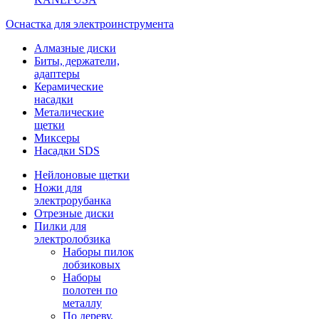
Оснастка для электроинструмента
Алмазные диски
Биты, держатели,
адаптеры
Керамические
насадки
Металические
щетки
Миксеры
Насадки SDS
Нейлоновые щетки
Ножи для
электрорубанка
Отрезные диски
Пилки для
электролобзика
Наборы пилок
лобзиковых
Наборы
полотен по
металлу
По дереву,