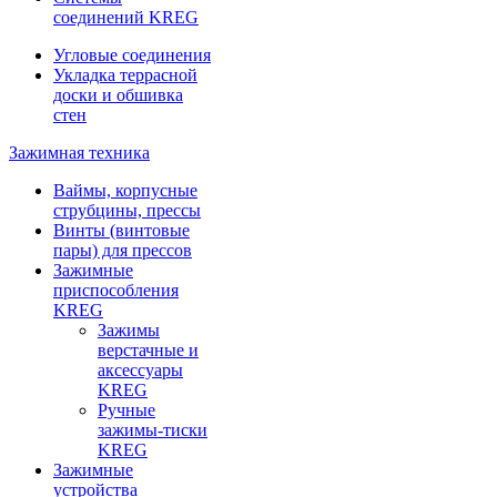
соединений KREG
Угловые соединения
Укладка террасной
доски и обшивка
стен
Зажимная техника
Ваймы, корпусные
струбцины, прессы
Винты (винтовые
пары) для прессов
Зажимные
приспособления
KREG
Зажимы
верстачные и
аксессуары
KREG
Ручные
зажимы-тиски
KREG
Зажимные
устройства