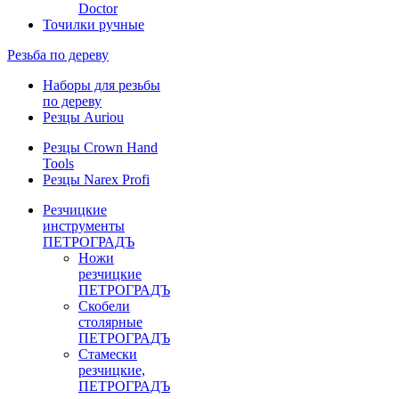
Doctor
Точилки ручные
Резьба по дереву
Наборы для резьбы
по дереву
Резцы Auriou
Резцы Crown Hand
Tools
Резцы Narex Profi
Резчицкие
инструменты
ПЕТРОГРАДЪ
Ножи
резчицкие
ПЕТРОГРАДЪ
Скобели
столярные
ПЕТРОГРАДЪ
Стамески
резчицкие,
ПЕТРОГРАДЪ