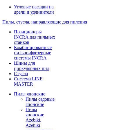
Угловые насадки на
дрели и удлинители
Пилы, стусла, направляющие для пиления
Позиционеры
INCRA для пильных
станков
Комбинированные
пильно-фрезерные
системы INCRA
Шины для
циркулярных пил
Стусла
Система LINE
MASTER
Пилы японские
Пилы садовые
японские
Пилы
японские
Azebiki,
Azehiki