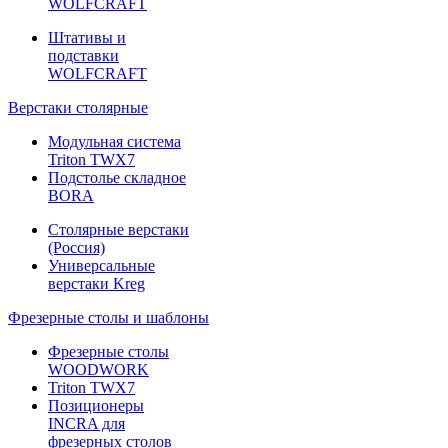
WOLFCRAFT
Штативы и
подставки
WOLFCRAFT
Верстаки столярные
Модульная система
Triton TWX7
Подстолье складное
BORA
Столярные верстаки
(Россия)
Универсальные
верстаки Kreg
Фрезерные столы и шаблоны
Фрезерные столы
WOODWORK
Triton TWX7
Позиционеры
INCRA для
фрезерных столов