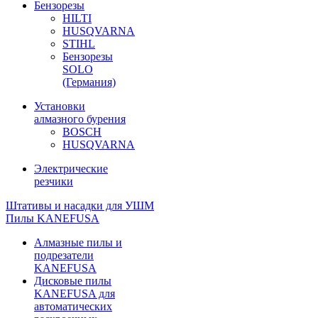
Бензорезы
HILTI
HUSQVARNA
STIHL
Бензорезы
SOLO
(Германия)
Установки
алмазного бурения
BOSCH
HUSQVARNA
Электрические
резчики
Штативы и насадки для УШМ
Пилы KANEFUSA
Алмазные пилы и
подрезатели
KANEFUSA
Дисковые пилы
KANEFUSA для
автоматических