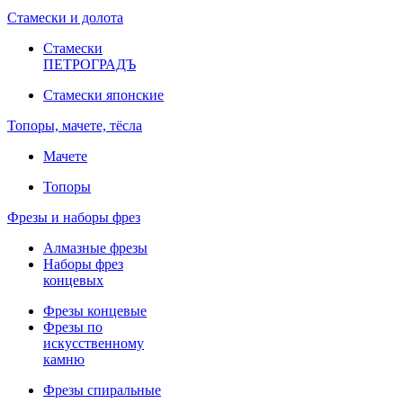
Стамески и долота
Стамески
ПЕТРОГРАДЪ
Стамески японские
Топоры, мачете, тёсла
Мачете
Топоры
Фрезы и наборы фрез
Алмазные фрезы
Наборы фрез
концевых
Фрезы концевые
Фрезы по
искусственному
камню
Фрезы спиральные