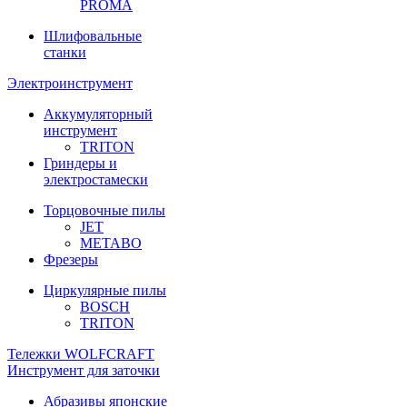
PROMA
Шлифовальные
станки
Электроинструмент
Аккумуляторный
инструмент
TRITON
Гриндеры и
электростамески
Торцовочные пилы
JET
METABO
Фрезеры
Циркулярные пилы
BOSCH
TRITON
Тележки WOLFCRAFT
Инструмент для заточки
Абразивы японские