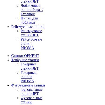
станки JET
Лобзиковые
станки Pegas /
Excalibur
Пилки для
лобзиков
Рейсмусовые станки
Рейсмусовые
станки JET
Рейсмусовые
станки
PROMA
Станки ОРИЕНТ
Токарные станки
Toкарные
станки JET
Токарные
станки
PROMA
Фуговальные станки
Фуговальные
станки JET
Фуговальные
станки