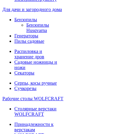
Для дачи и загородного дома
Бензопилы
Бензопилы
Husqvarna
Генераторы
Пилы садовые
Распиловка и
хранение дров
Садовые ножницы и
ножи
Секаторы
Серпы, косы ручные
Сучкорезы
Рабочие столы WOLFCRAFT
Столярные верстаки
WOLFCRAFT
Принадлежности к
верстакам