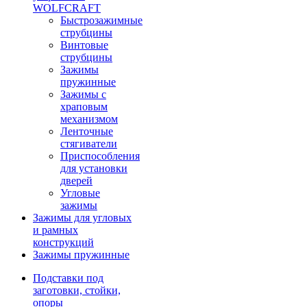
WOLFCRAFT
Быстрозажимные
струбцины
Винтовые
струбцины
Зажимы
пружинные
Зажимы с
храповым
механизмом
Ленточные
стягиватели
Приспособления
для установки
дверей
Угловые
зажимы
Зажимы для угловых
и рамных
конструкций
Зажимы пружинные
Подставки под
заготовки, стойки,
опоры