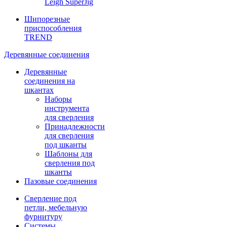
Leigh SuperJig
Шипорезные
приспособления
TREND
Деревянные соединения
Деревянные
соединения на
шкантах
Наборы
инструмента
для сверления
Принадлежности
для сверления
под шканты
Шаблоны для
сверления под
шканты
Пазовые соединения
Сверление под
петли, мебельную
фурнитуру
Системы