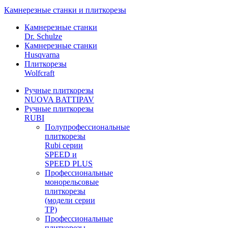
Камнерезные станки и плиткорезы
Камнерезные станки
Dr. Schulze
Камнерезные станки
Husqvarna
Плиткорезы
Wolfcraft
Ручные плиткорезы
NUOVA BATTIPAV
Ручные плиткорезы
RUBI
Полупрофессиональные
плиткорезы
Rubi серии
SPEED и
SPEED PLUS
Профессиональные
монорельсовые
плиткорезы
(модели серии
TP)
Профессиональные
плиткорезы