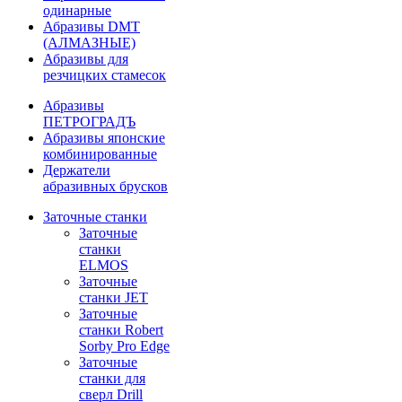
одинарные
Абразивы DMT
(АЛМАЗНЫЕ)
Абразивы для
резчицких стамесок
Абразивы
ПЕТРОГРАДЪ
Абразивы японские
комбинированные
Держатели
абразивных брусков
Заточные станки
Заточные
станки
ELMOS
Заточные
станки JET
Заточные
станки Robert
Sorby Pro Edge
Заточные
станки для
сверл Drill