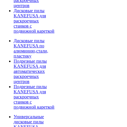
раскроечных
центров
Дисковые пилы
KANEFUSA для
раскроечных
станков с
подвижной кареткой
Дисковые пилы
KANEFUSA по
алюминию,стали,
пластику
Подрезные пилы
KANEFUSA для
автоматических
раскроечных
центров
Подрезные пилы
KANEFUSA для
раскроечных
станков с
подвижной кареткой
Универсальные
дисковые пилы
KANEFUSA