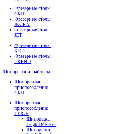
Фрезерные столы
CMT
Фрезерные столы
INCRA
Фрезерные столы
JET
Фрезерные столы
KREG
Фрезерные столы
TREND
Шипорезки и шаблоны
Шипорезные
приспособления
CMT
Шипорезные
приспособления
LEIGH
Шипорезка
Leigh D4R Pro
Шипорезки