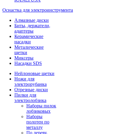
Оснастка для электроинструмента
Алмазные диски
Биты, держатели,
адаптеры
Керамические
насадки
Металические
щетки
Миксеры
Насадки SDS
Нейлоновые щетки
Ножи для
электрорубанка
Отрезные диски
Пилки для
электролобзика
Наборы пилок
лобзиковых
Наборы
полотен по
металлу
По дереву,