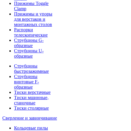
Прижимы Toggle
Clamp
Прижимы и упоры
для верстаков и
монтажных столов
Распорки
телескопические
Струбцины G-
образные
Струбцины U-
образные
Струбцины
быстрозажимные
Струбцины
винтовые F-
образные
Тиски верстачные
Тиски мшинные,
станочные
Тиски столярные
Сверление и завинчивание
Кольцевые пилы