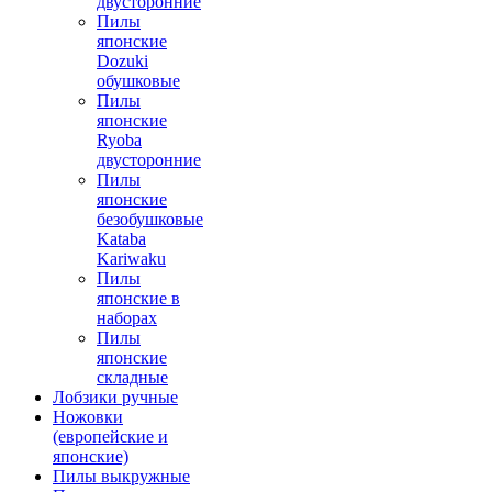
двусторонние
Пилы
японские
Dozuki
обушковые
Пилы
японские
Ryoba
двусторонние
Пилы
японские
безобушковые
Kataba
Kariwaku
Пилы
японские в
наборах
Пилы
японские
складные
Лобзики ручные
Ножовки
(европейские и
японские)
Пилы выкружные