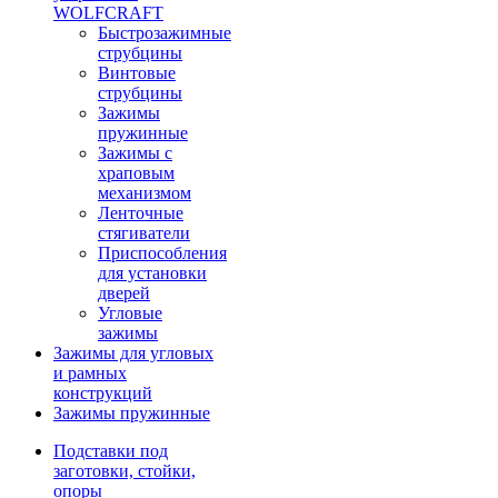
WOLFCRAFT
Быстрозажимные
струбцины
Винтовые
струбцины
Зажимы
пружинные
Зажимы с
храповым
механизмом
Ленточные
стягиватели
Приспособления
для установки
дверей
Угловые
зажимы
Зажимы для угловых
и рамных
конструкций
Зажимы пружинные
Подставки под
заготовки, стойки,
опоры