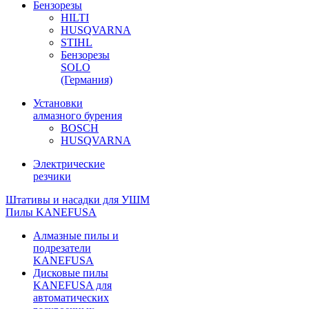
Бензорезы
HILTI
HUSQVARNA
STIHL
Бензорезы
SOLO
(Германия)
Установки
алмазного бурения
BOSCH
HUSQVARNA
Электрические
резчики
Штативы и насадки для УШМ
Пилы KANEFUSA
Алмазные пилы и
подрезатели
KANEFUSA
Дисковые пилы
KANEFUSA для
автоматических