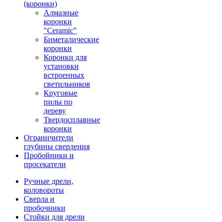
(коронки)
Алмазные
коронки
"Ceramic"
Биметалические
коронки
Коронки для
установки
встроенных
светильников
Круговые
пилы по
дереву
Твердосплавные
коронки
Ограничители
глубины сверления
Пробойники и
просекатели
Ручные дрели,
коловороты
Сверла и
пробочники
Стойки для дрели