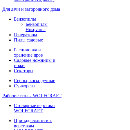
Для дачи и загородного дома
Бензопилы
Бензопилы
Husqvarna
Генераторы
Пилы садовые
Распиловка и
хранение дров
Садовые ножницы и
ножи
Секаторы
Серпы, косы ручные
Сучкорезы
Рабочие столы WOLFCRAFT
Столярные верстаки
WOLFCRAFT
Принадлежности к
верстакам