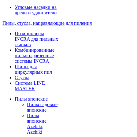
Угловые насадки на
дрели и удлинители
Пилы, стусла, направляющие для пиления
Позиционеры
INCRA для пильных
станков
Комбинированные
пильно-фрезерные
системы INCRA
Шины для
циркулярных пил
Стусла
Система LINE
MASTER
Пилы японские
Пилы садовые
японские
Пилы
японские
Azebiki,
Azehiki