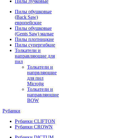
Пилы лучковые
Пилы обушковые
(Back Saw)
европейские
Пилы обушковые
(Gents Saw) малые
Пилы плотницкие
Пилы супергибкие
Толкатели и
направляющие для
пил
Толкатели и
напрвляющие
для пил
Microjig
Толкатели и
направляющие
BOW
Рубанки
Рубанки CLIFTON
Рубанки CROWN
Рубанки DICTUM