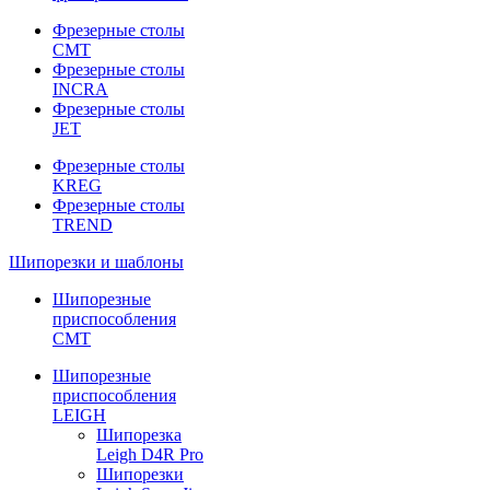
Фрезерные столы
CMT
Фрезерные столы
INCRA
Фрезерные столы
JET
Фрезерные столы
KREG
Фрезерные столы
TREND
Шипорезки и шаблоны
Шипорезные
приспособления
CMT
Шипорезные
приспособления
LEIGH
Шипорезка
Leigh D4R Pro
Шипорезки