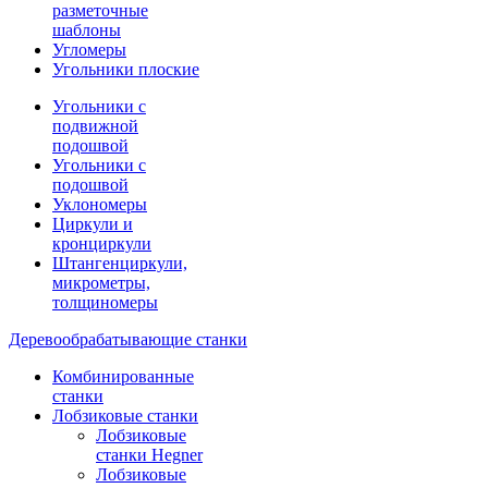
разметочные
шаблоны
Угломеры
Угольники плоские
Угольники с
подвижной
подошвой
Угольники с
подошвой
Уклономеры
Циркули и
кронциркули
Штангенциркули,
микрометры,
толщиномеры
Деревообрабатывающие станки
Комбинированные
станки
Лобзиковые станки
Лобзиковые
станки Hegner
Лобзиковые