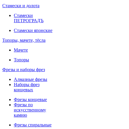
Стамески и долота
Стамески
ПЕТРОГРАДЪ
Стамески японские
Топоры, мачете, тёсла
Мачете
Топоры
Фрезы и наборы фрез
Алмазные фрезы
Наборы фрез
концевых
Фрезы концевые
Фрезы по
искусственному
камню
Фрезы спиральные