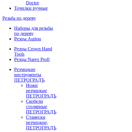
Doctor
Точилки ручные
Резьба по дереву
Наборы для резьбы
по дереву
Резцы Auriou
Резцы Crown Hand
Tools
Резцы Narex Profi
Резчицкие
инструменты
ПЕТРОГРАДЪ
Ножи
резчицкие
ПЕТРОГРАДЪ
Скобели
столярные
ПЕТРОГРАДЪ
Стамески
резчицкие,
ПЕТРОГРАДЪ