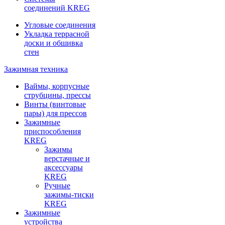
соединений KREG
Угловые соединения
Укладка террасной
доски и обшивка
стен
Зажимная техника
Ваймы, корпусные
струбцины, прессы
Винты (винтовые
пары) для прессов
Зажимные
приспособления
KREG
Зажимы
верстачные и
аксессуары
KREG
Ручные
зажимы-тиски
KREG
Зажимные
устройства