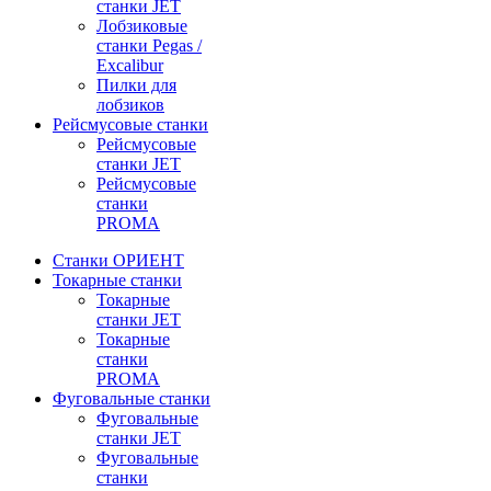
станки JET
Лобзиковые
станки Pegas /
Excalibur
Пилки для
лобзиков
Рейсмусовые станки
Рейсмусовые
станки JET
Рейсмусовые
станки
PROMA
Станки ОРИЕНТ
Токарные станки
Toкарные
станки JET
Токарные
станки
PROMA
Фуговальные станки
Фуговальные
станки JET
Фуговальные
станки