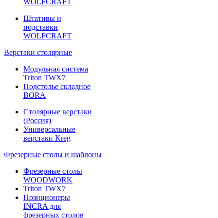
WOLFCRAFT
Штативы и
подставки
WOLFCRAFT
Верстаки столярные
Модульная система
Triton TWX7
Подстолье складное
BORA
Столярные верстаки
(Россия)
Универсальные
верстаки Kreg
Фрезерные столы и шаблоны
Фрезерные столы
WOODWORK
Triton TWX7
Позиционеры
INCRA для
фрезерных столов