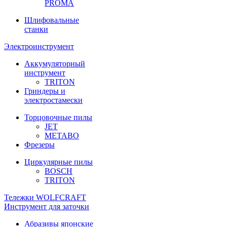
PROMA
Шлифовальные
станки
Электроинструмент
Аккумуляторный
инструмент
TRITON
Гриндеры и
электростамески
Торцовочные пилы
JET
METABO
Фрезеры
Циркулярные пилы
BOSCH
TRITON
Тележки WOLFCRAFT
Инструмент для заточки
Абразивы японские