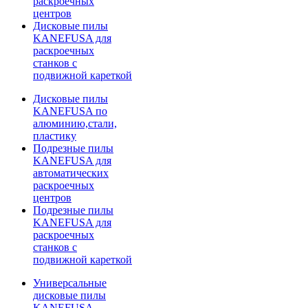
раскроечных
центров
Дисковые пилы
KANEFUSA для
раскроечных
станков с
подвижной кареткой
Дисковые пилы
KANEFUSA по
алюминию,стали,
пластику
Подрезные пилы
KANEFUSA для
автоматических
раскроечных
центров
Подрезные пилы
KANEFUSA для
раскроечных
станков с
подвижной кареткой
Универсальные
дисковые пилы
KANEFUSA