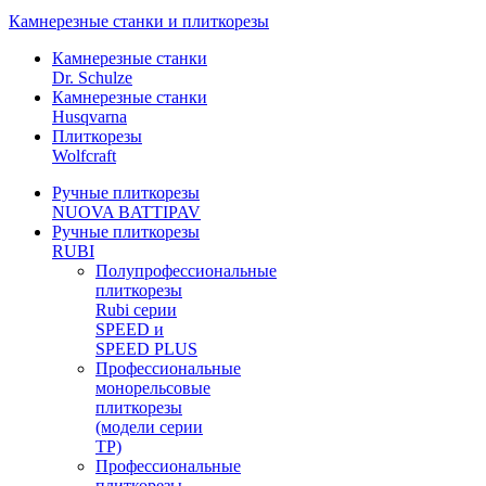
Камнерезные станки и плиткорезы
Камнерезные станки
Dr. Schulze
Камнерезные станки
Husqvarna
Плиткорезы
Wolfcraft
Ручные плиткорезы
NUOVA BATTIPAV
Ручные плиткорезы
RUBI
Полупрофессиональные
плиткорезы
Rubi серии
SPEED и
SPEED PLUS
Профессиональные
монорельсовые
плиткорезы
(модели серии
TP)
Профессиональные
плиткорезы