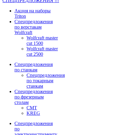
СПЕЦПРЕДЛОЖЕНИЯ !!!
Акция на наборы
Triton
Спецпредложения
по верстакам
Wolfcraft
Wolfcraft master
cut 1500
Wolfcraft master
cut 2500
Спецпредложения
по станкам
Спецпредложения
по токарным
станкам
Спецпредложения
по фрезерным
столам
CMT
KREG
Спецпредложения
по
электроинструменту