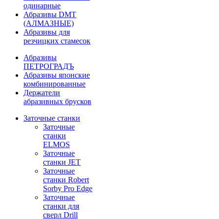
одинарные
Абразивы DMT
(АЛМАЗНЫЕ)
Абразивы для
резчицких стамесок
Абразивы
ПЕТРОГРАДЪ
Абразивы японские
комбинированные
Держатели
абразивных брусков
Заточные станки
Заточные
станки
ELMOS
Заточные
станки JET
Заточные
станки Robert
Sorby Pro Edge
Заточные
станки для
сверл Drill