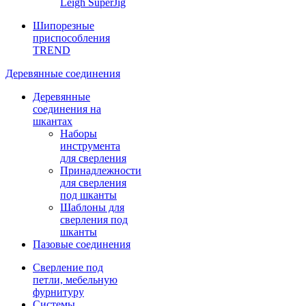
Leigh SuperJig
Шипорезные
приспособления
TREND
Деревянные соединения
Деревянные
соединения на
шкантах
Наборы
инструмента
для сверления
Принадлежности
для сверления
под шканты
Шаблоны для
сверления под
шканты
Пазовые соединения
Сверление под
петли, мебельную
фурнитуру
Системы