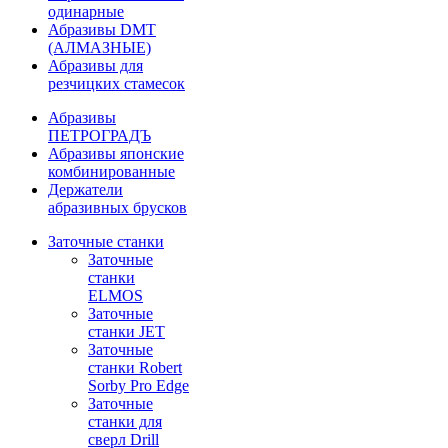
одинарные
Абразивы DMT
(АЛМАЗНЫЕ)
Абразивы для
резчицких стамесок
Абразивы
ПЕТРОГРАДЪ
Абразивы японские
комбинированные
Держатели
абразивных брусков
Заточные станки
Заточные
станки
ELMOS
Заточные
станки JET
Заточные
станки Robert
Sorby Pro Edge
Заточные
станки для
сверл Drill