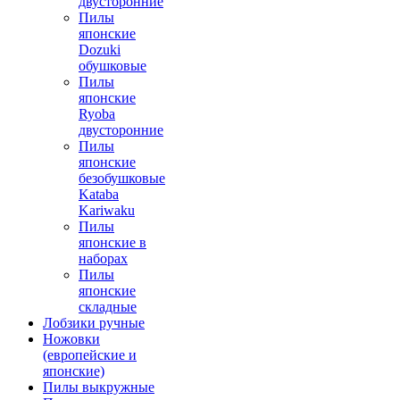
двусторонние
Пилы
японские
Dozuki
обушковые
Пилы
японские
Ryoba
двусторонние
Пилы
японские
безобушковые
Kataba
Kariwaku
Пилы
японские в
наборах
Пилы
японские
складные
Лобзики ручные
Ножовки
(европейские и
японские)
Пилы выкружные