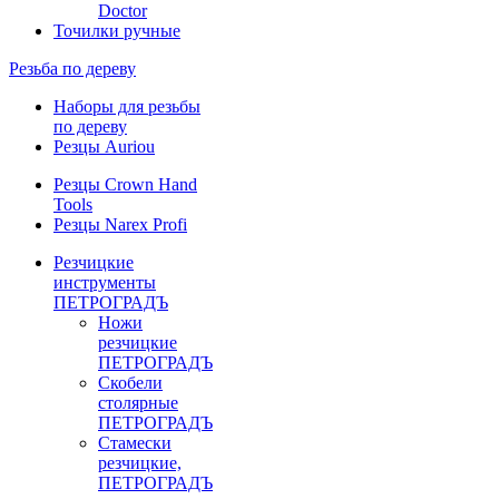
Doctor
Точилки ручные
Резьба по дереву
Наборы для резьбы
по дереву
Резцы Auriou
Резцы Crown Hand
Tools
Резцы Narex Profi
Резчицкие
инструменты
ПЕТРОГРАДЪ
Ножи
резчицкие
ПЕТРОГРАДЪ
Скобели
столярные
ПЕТРОГРАДЪ
Стамески
резчицкие,
ПЕТРОГРАДЪ