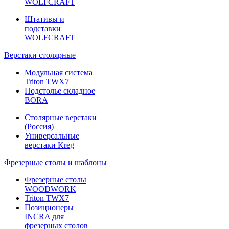
WOLFCRAFT
Штативы и
подставки
WOLFCRAFT
Верстаки столярные
Модульная система
Triton TWX7
Подстолье складное
BORA
Столярные верстаки
(Россия)
Универсальные
верстаки Kreg
Фрезерные столы и шаблоны
Фрезерные столы
WOODWORK
Triton TWX7
Позиционеры
INCRA для
фрезерных столов