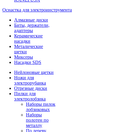
Оснастка для электроинструмента
Алмазные диски
Биты, держатели,
адаптеры
Керамические
насадки
Металические
щетки
Миксеры
Насадки SDS
Нейлоновые щетки
Ножи для
электрорубанка
Отрезные диски
Пилки для
электролобзика
Наборы пилок
лобзиковых
Наборы
полотен по
металлу
По дереву,