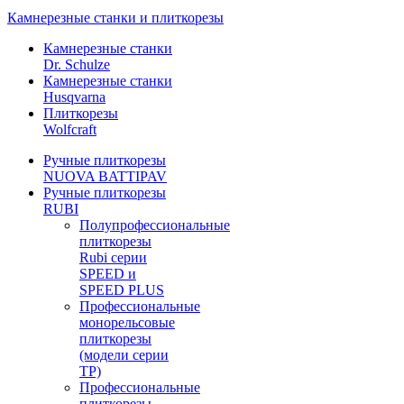
Камнерезные станки и плиткорезы
Камнерезные станки
Dr. Schulze
Камнерезные станки
Husqvarna
Плиткорезы
Wolfcraft
Ручные плиткорезы
NUOVA BATTIPAV
Ручные плиткорезы
RUBI
Полупрофессиональные
плиткорезы
Rubi серии
SPEED и
SPEED PLUS
Профессиональные
монорельсовые
плиткорезы
(модели серии
TP)
Профессиональные
плиткорезы