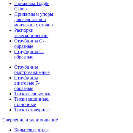
Прижимы Toggle
Clamp
Прижимы и упоры
для верстаков и
монтажных столов
Распорки
телескопические
Струбцины G-
образные
Струбцины U-
образные
Струбцины
быстрозажимные
Струбцины
винтовые F-
образные
Тиски верстачные
Тиски мшинные,
станочные
Тиски столярные
Сверление и завинчивание
Кольцевые пилы