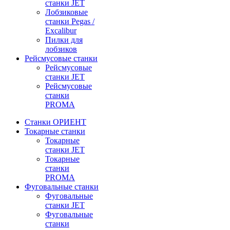
станки JET
Лобзиковые
станки Pegas /
Excalibur
Пилки для
лобзиков
Рейсмусовые станки
Рейсмусовые
станки JET
Рейсмусовые
станки
PROMA
Станки ОРИЕНТ
Токарные станки
Toкарные
станки JET
Токарные
станки
PROMA
Фуговальные станки
Фуговальные
станки JET
Фуговальные
станки