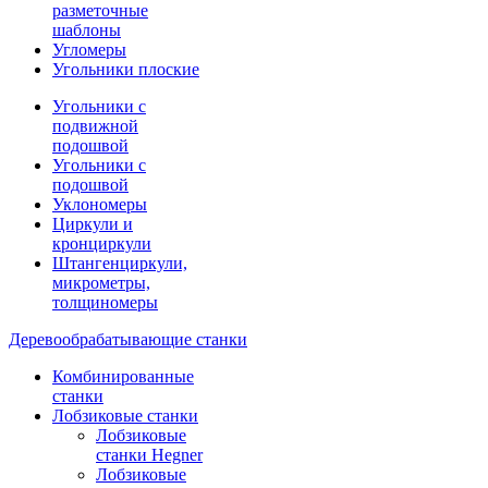
разметочные
шаблоны
Угломеры
Угольники плоские
Угольники с
подвижной
подошвой
Угольники с
подошвой
Уклономеры
Циркули и
кронциркули
Штангенциркули,
микрометры,
толщиномеры
Деревообрабатывающие станки
Комбинированные
станки
Лобзиковые станки
Лобзиковые
станки Hegner
Лобзиковые