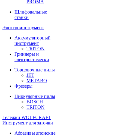
PROMA
Шлифовальные
станки
Электроинструмент
Аккумуляторный
инструмент
TRITON
Гриндеры и
электростамески
Торцовочные пилы
JET
METABO
Фрезеры
Циркулярные пилы
BOSCH
TRITON
Тележки WOLFCRAFT
Инструмент для заточки
Абразивы японские