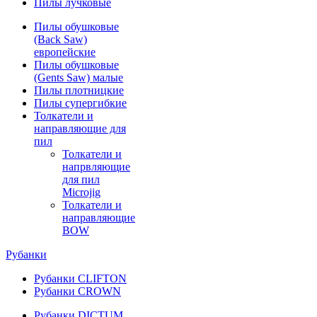
Пилы лучковые
Пилы обушковые
(Back Saw)
европейские
Пилы обушковые
(Gents Saw) малые
Пилы плотницкие
Пилы супергибкие
Толкатели и
направляющие для
пил
Толкатели и
напрвляющие
для пил
Microjig
Толкатели и
направляющие
BOW
Рубанки
Рубанки CLIFTON
Рубанки CROWN
Рубанки DICTUM