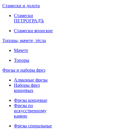
Стамески и долота
Стамески
ПЕТРОГРАДЪ
Стамески японские
Топоры, мачете, тёсла
Мачете
Топоры
Фрезы и наборы фрез
Алмазные фрезы
Наборы фрез
концевых
Фрезы концевые
Фрезы по
искусственному
камню
Фрезы спиральные