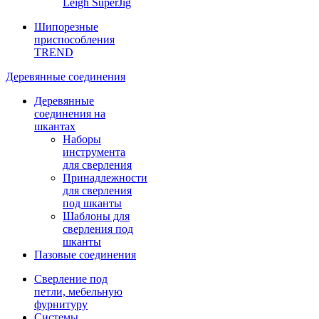
Leigh SuperJig
Шипорезные
приспособления
TREND
Деревянные соединения
Деревянные
соединения на
шкантах
Наборы
инструмента
для сверления
Принадлежности
для сверления
под шканты
Шаблоны для
сверления под
шканты
Пазовые соединения
Сверление под
петли, мебельную
фурнитуру
Системы