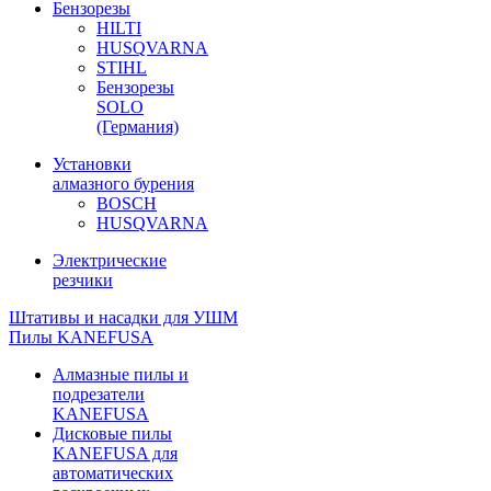
Бензорезы
HILTI
HUSQVARNA
STIHL
Бензорезы
SOLO
(Германия)
Установки
алмазного бурения
BOSCH
HUSQVARNA
Электрические
резчики
Штативы и насадки для УШМ
Пилы KANEFUSA
Алмазные пилы и
подрезатели
KANEFUSA
Дисковые пилы
KANEFUSA для
автоматических