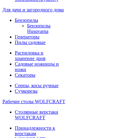
Для дачи и загородного дома
Бензопилы
Бензопилы
Husqvarna
Генераторы
Пилы садовые
Распиловка и
хранение дров
Садовые ножницы и
ножи
Секаторы
Серпы, косы ручные
Сучкорезы
Рабочие столы WOLFCRAFT
Столярные верстаки
WOLFCRAFT
Принадлежности к
верстакам