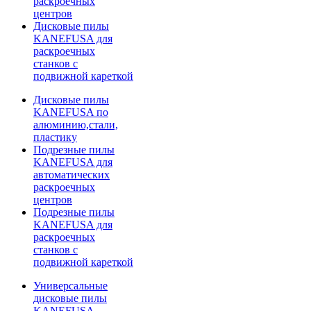
раскроечных
центров
Дисковые пилы
KANEFUSA для
раскроечных
станков с
подвижной кареткой
Дисковые пилы
KANEFUSA по
алюминию,стали,
пластику
Подрезные пилы
KANEFUSA для
автоматических
раскроечных
центров
Подрезные пилы
KANEFUSA для
раскроечных
станков с
подвижной кареткой
Универсальные
дисковые пилы
KANEFUSA