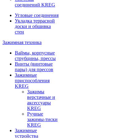
соединений KREG
Угловые соединения
Укладка террасной
доски и обшивка
стен
Зажимная техника
Ваймы, корпусные
струбцины, прессы
Винты (винтовые
пары) для прессов
Зажимные
приспособления
KREG
Зажимы
верстачные и
аксессуары
KREG
Ручные
зажимы-тиски
KREG
Зажимные
устройства