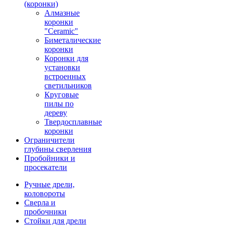
(коронки)
Алмазные
коронки
"Ceramic"
Биметалические
коронки
Коронки для
установки
встроенных
светильников
Круговые
пилы по
дереву
Твердосплавные
коронки
Ограничители
глубины сверления
Пробойники и
просекатели
Ручные дрели,
коловороты
Сверла и
пробочники
Стойки для дрели