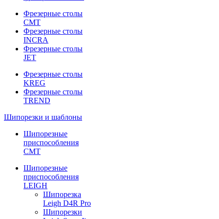
Фрезерные столы
CMT
Фрезерные столы
INCRA
Фрезерные столы
JET
Фрезерные столы
KREG
Фрезерные столы
TREND
Шипорезки и шаблоны
Шипорезные
приспособления
CMT
Шипорезные
приспособления
LEIGH
Шипорезка
Leigh D4R Pro
Шипорезки