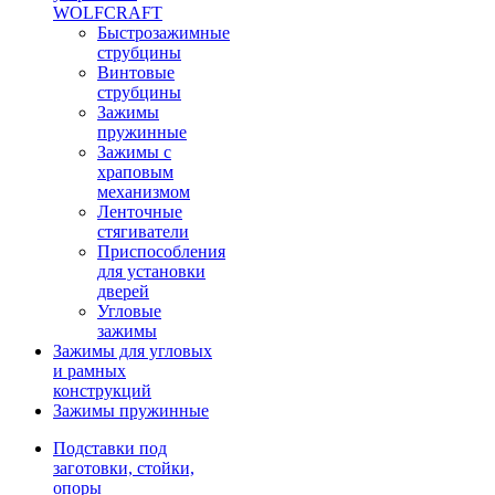
WOLFCRAFT
Быстрозажимные
струбцины
Винтовые
струбцины
Зажимы
пружинные
Зажимы с
храповым
механизмом
Ленточные
стягиватели
Приспособления
для установки
дверей
Угловые
зажимы
Зажимы для угловых
и рамных
конструкций
Зажимы пружинные
Подставки под
заготовки, стойки,
опоры