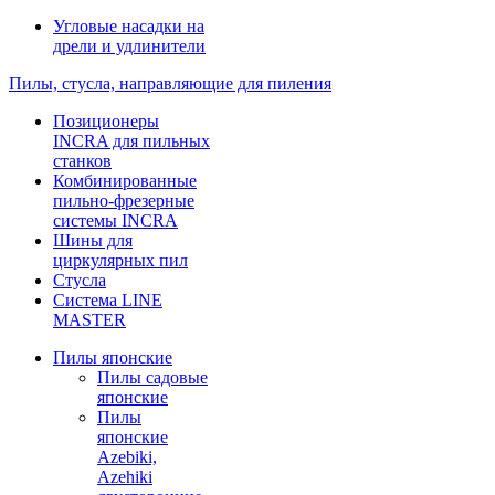
Угловые насадки на
дрели и удлинители
Пилы, стусла, направляющие для пиления
Позиционеры
INCRA для пильных
станков
Комбинированные
пильно-фрезерные
системы INCRA
Шины для
циркулярных пил
Стусла
Система LINE
MASTER
Пилы японские
Пилы садовые
японские
Пилы
японские
Azebiki,
Azehiki