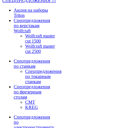
СПЕЦПРЕДЛОЖЕНИЯ !!!
Акция на наборы
Triton
Спецпредложения
по верстакам
Wolfcraft
Wolfcraft master
cut 1500
Wolfcraft master
cut 2500
Спецпредложения
по станкам
Спецпредложения
по токарным
станкам
Спецпредложения
по фрезерным
столам
CMT
KREG
Спецпредложения
по
электроинструменту