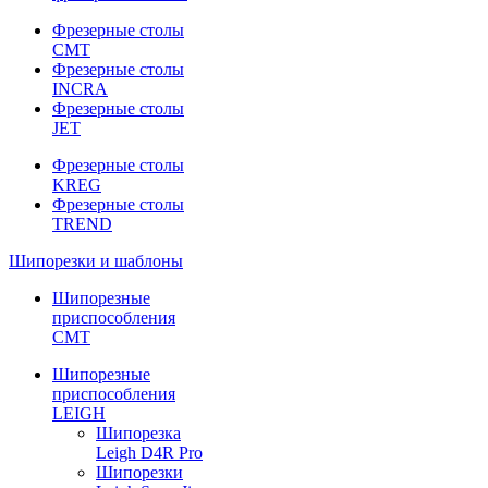
Фрезерные столы
CMT
Фрезерные столы
INCRA
Фрезерные столы
JET
Фрезерные столы
KREG
Фрезерные столы
TREND
Шипорезки и шаблоны
Шипорезные
приспособления
CMT
Шипорезные
приспособления
LEIGH
Шипорезка
Leigh D4R Pro
Шипорезки