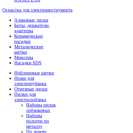
Оснастка для электроинструмента
Алмазные диски
Биты, держатели,
адаптеры
Керамические
насадки
Металические
щетки
Миксеры
Насадки SDS
Нейлоновые щетки
Ножи для
электрорубанка
Отрезные диски
Пилки для
электролобзика
Наборы пилок
лобзиковых
Наборы
полотен по
металлу
По дереву,