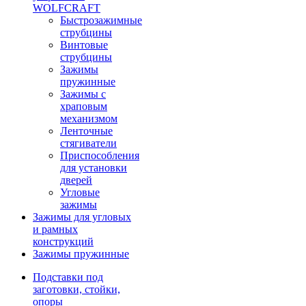
WOLFCRAFT
Быстрозажимные
струбцины
Винтовые
струбцины
Зажимы
пружинные
Зажимы с
храповым
механизмом
Ленточные
стягиватели
Приспособления
для установки
дверей
Угловые
зажимы
Зажимы для угловых
и рамных
конструкций
Зажимы пружинные
Подставки под
заготовки, стойки,
опоры