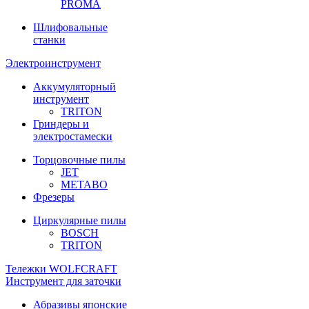
PROMA
Шлифовальные
станки
Электроинструмент
Аккумуляторный
инструмент
TRITON
Гриндеры и
электростамески
Торцовочные пилы
JET
METABO
Фрезеры
Циркулярные пилы
BOSCH
TRITON
Тележки WOLFCRAFT
Инструмент для заточки
Абразивы японские