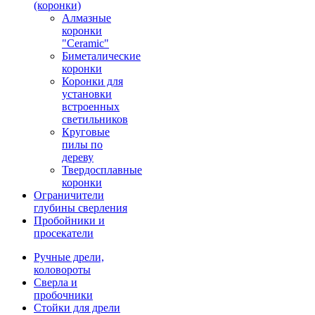
(коронки)
Алмазные
коронки
"Ceramic"
Биметалические
коронки
Коронки для
установки
встроенных
светильников
Круговые
пилы по
дереву
Твердосплавные
коронки
Ограничители
глубины сверления
Пробойники и
просекатели
Ручные дрели,
коловороты
Сверла и
пробочники
Стойки для дрели