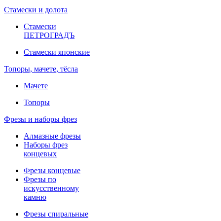
Стамески и долота
Стамески
ПЕТРОГРАДЪ
Стамески японские
Топоры, мачете, тёсла
Мачете
Топоры
Фрезы и наборы фрез
Алмазные фрезы
Наборы фрез
концевых
Фрезы концевые
Фрезы по
искусственному
камню
Фрезы спиральные