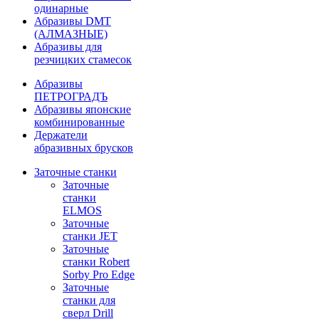
одинарные
Абразивы DMT
(АЛМАЗНЫЕ)
Абразивы для
резчицких стамесок
Абразивы
ПЕТРОГРАДЪ
Абразивы японские
комбинированные
Держатели
абразивных брусков
Заточные станки
Заточные
станки
ELMOS
Заточные
станки JET
Заточные
станки Robert
Sorby Pro Edge
Заточные
станки для
сверл Drill