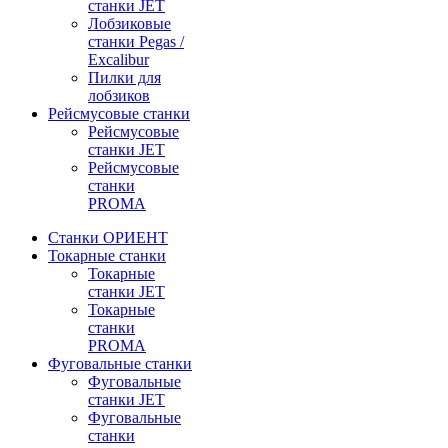
станки JET
Лобзиковые
станки Pegas /
Excalibur
Пилки для
лобзиков
Рейсмусовые станки
Рейсмусовые
станки JET
Рейсмусовые
станки
PROMA
Станки ОРИЕНТ
Токарные станки
Toкарные
станки JET
Токарные
станки
PROMA
Фуговальные станки
Фуговальные
станки JET
Фуговальные
станки