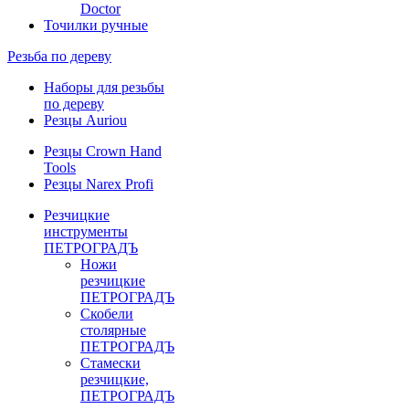
Doctor
Точилки ручные
Резьба по дереву
Наборы для резьбы
по дереву
Резцы Auriou
Резцы Crown Hand
Tools
Резцы Narex Profi
Резчицкие
инструменты
ПЕТРОГРАДЪ
Ножи
резчицкие
ПЕТРОГРАДЪ
Скобели
столярные
ПЕТРОГРАДЪ
Стамески
резчицкие,
ПЕТРОГРАДЪ