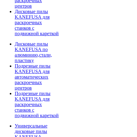
раскроечных
центров
Дисковые пилы
KANEFUSA для
раскроечных
станков с
подвижной кареткой
Дисковые пилы
KANEFUSA по
алюминию,стали,
пластику
Подрезные пилы
KANEFUSA для
автоматических
раскроечных
центров
Подрезные пилы
KANEFUSA для
раскроечных
станков с
подвижной кареткой
Универсальные
дисковые пилы
KANEFUSA