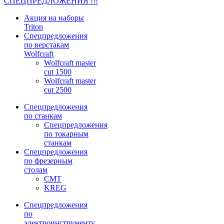
СПЕЦПРЕДЛОЖЕНИЯ !!!
Акция на наборы
Triton
Спецпредложения
по верстакам
Wolfcraft
Wolfcraft master
cut 1500
Wolfcraft master
cut 2500
Спецпредложения
по станкам
Спецпредложения
по токарным
станкам
Спецпредложения
по фрезерным
столам
CMT
KREG
Спецпредложения
по
электроинструменту