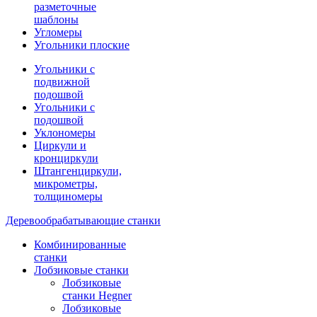
разметочные
шаблоны
Угломеры
Угольники плоские
Угольники с
подвижной
подошвой
Угольники с
подошвой
Уклономеры
Циркули и
кронциркули
Штангенциркули,
микрометры,
толщиномеры
Деревообрабатывающие станки
Комбинированные
станки
Лобзиковые станки
Лобзиковые
станки Hegner
Лобзиковые