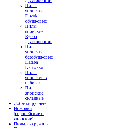
двусторонние
Пилы
японские
Dozuki
обушковые
Пилы
японские
Ryoba
двусторонние
Пилы
японские
безобушковые
Kataba
Kariwaku
Пилы
японские в
наборах
Пилы
японские
складные
Лобзики ручные
Ножовки
(европейские и
японские)
Пилы выкружные