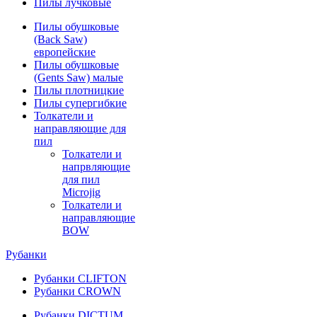
Пилы лучковые
Пилы обушковые
(Back Saw)
европейские
Пилы обушковые
(Gents Saw) малые
Пилы плотницкие
Пилы супергибкие
Толкатели и
направляющие для
пил
Толкатели и
напрвляющие
для пил
Microjig
Толкатели и
направляющие
BOW
Рубанки
Рубанки CLIFTON
Рубанки CROWN
Рубанки DICTUM