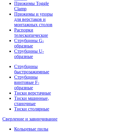
Прижимы Toggle
Clamp
Прижимы и упоры
для верстаков и
монтажных столов
Распорки
телескопические
Струбцины G-
образные
Струбцины U-
образные
Струбцины
быстрозажимные
Струбцины
винтовые F-
образные
Тиски верстачные
Тиски мшинные,
станочные
Тиски столярные
Сверление и завинчивание
Кольцевые пилы