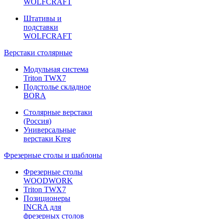
WOLFCRAFT
Штативы и
подставки
WOLFCRAFT
Верстаки столярные
Модульная система
Triton TWX7
Подстолье складное
BORA
Столярные верстаки
(Россия)
Универсальные
верстаки Kreg
Фрезерные столы и шаблоны
Фрезерные столы
WOODWORK
Triton TWX7
Позиционеры
INCRA для
фрезерных столов