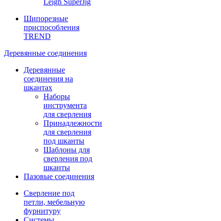
Leigh SuperJig
Шипорезные
приспособления
TREND
Деревянные соединения
Деревянные
соединения на
шкантах
Наборы
инструмента
для сверления
Принадлежности
для сверления
под шканты
Шаблоны для
сверления под
шканты
Пазовые соединения
Сверление под
петли, мебельную
фурнитуру
Системы