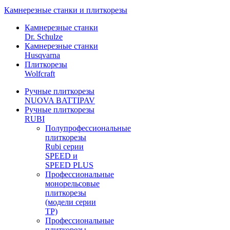
Камнерезные станки и плиткорезы
Камнерезные станки
Dr. Schulze
Камнерезные станки
Husqvarna
Плиткорезы
Wolfcraft
Ручные плиткорезы
NUOVA BATTIPAV
Ручные плиткорезы
RUBI
Полупрофессиональные
плиткорезы
Rubi серии
SPEED и
SPEED PLUS
Профессиональные
монорельсовые
плиткорезы
(модели серии
TP)
Профессиональные
плиткорезы