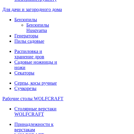
Для дачи и загородного дома
Бензопилы
Бензопилы
Husqvarna
Генераторы
Пилы садовые
Распиловка и
хранение дров
Садовые ножницы и
ножи
Секаторы
Серпы, косы ручные
Сучкорезы
Рабочие столы WOLFCRAFT
Столярные верстаки
WOLFCRAFT
Принадлежности к
верстакам