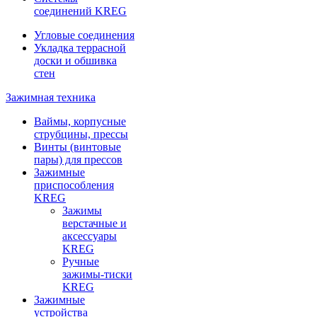
соединений KREG
Угловые соединения
Укладка террасной
доски и обшивка
стен
Зажимная техника
Ваймы, корпусные
струбцины, прессы
Винты (винтовые
пары) для прессов
Зажимные
приспособления
KREG
Зажимы
верстачные и
аксессуары
KREG
Ручные
зажимы-тиски
KREG
Зажимные
устройства