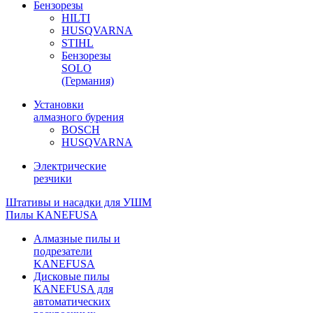
Бензорезы
HILTI
HUSQVARNA
STIHL
Бензорезы
SOLO
(Германия)
Установки
алмазного бурения
BOSCH
HUSQVARNA
Электрические
резчики
Штативы и насадки для УШМ
Пилы KANEFUSA
Алмазные пилы и
подрезатели
KANEFUSA
Дисковые пилы
KANEFUSA для
автоматических