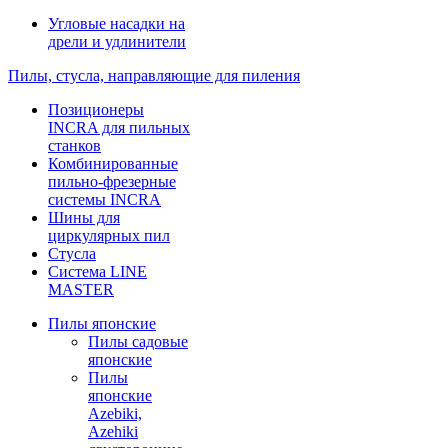
Угловые насадки на
дрели и удлинители
Пилы, стусла, направляющие для пиления
Позиционеры
INCRA для пильных
станков
Комбинированные
пильно-фрезерные
системы INCRA
Шины для
циркулярных пил
Стусла
Система LINE
MASTER
Пилы японские
Пилы садовые
японские
Пилы
японские
Azebiki,
Azehiki