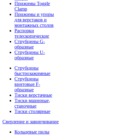
Прижимы Toggle
Clamp
Прижимы и упоры
для верстаков и
монтажных столов
Распорки
телескопические
Струбцины G-
образные
Струбцины U-
образные
Струбцины
быстрозажимные
Струбцины
винтовые F-
образные
Тиски верстачные
Тиски мшинные,
станочные
Тиски столярные
Сверление и завинчивание
Кольцевые пилы