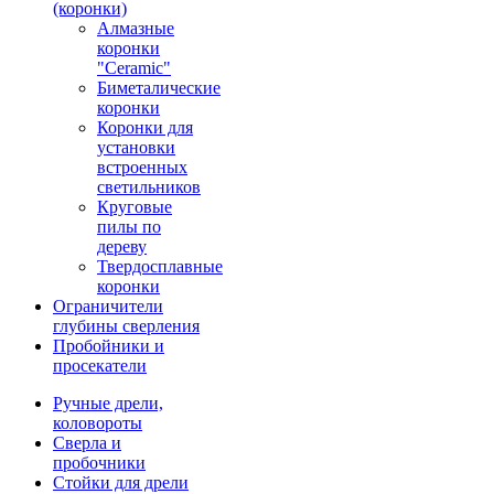
(коронки)
Алмазные
коронки
"Ceramic"
Биметалические
коронки
Коронки для
установки
встроенных
светильников
Круговые
пилы по
дереву
Твердосплавные
коронки
Ограничители
глубины сверления
Пробойники и
просекатели
Ручные дрели,
коловороты
Сверла и
пробочники
Стойки для дрели