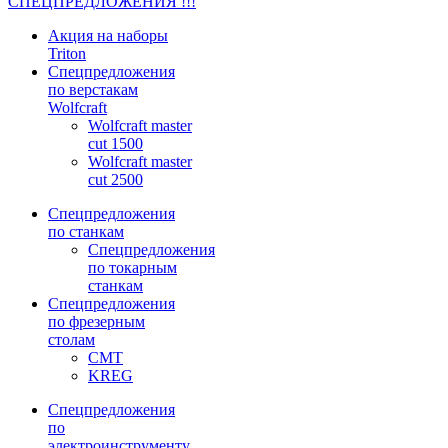
СПЕЦПРЕДЛОЖЕНИЯ !!!
Акция на наборы
Triton
Спецпредложения
по верстакам
Wolfcraft
Wolfcraft master
cut 1500
Wolfcraft master
cut 2500
Спецпредложения
по станкам
Спецпредложения
по токарным
станкам
Спецпредложения
по фрезерным
столам
CMT
KREG
Спецпредложения
по
электроинструменту