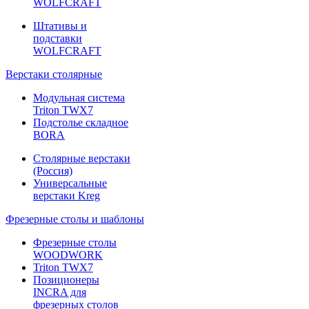
WOLFCRAFT
Штативы и
подставки
WOLFCRAFT
Верстаки столярные
Модульная система
Triton TWX7
Подстолье складное
BORA
Столярные верстаки
(Россия)
Универсальные
верстаки Kreg
Фрезерные столы и шаблоны
Фрезерные столы
WOODWORK
Triton TWX7
Позиционеры
INCRA для
фрезерных столов