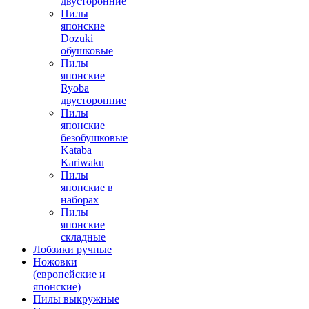
двусторонние
Пилы
японские
Dozuki
обушковые
Пилы
японские
Ryoba
двусторонние
Пилы
японские
безобушковые
Kataba
Kariwaku
Пилы
японские в
наборах
Пилы
японские
складные
Лобзики ручные
Ножовки
(европейские и
японские)
Пилы выкружные