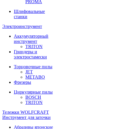
PROMA
Шлифовальные
станки
Электроинструмент
Аккумуляторный
инструмент
TRITON
Гриндеры и
электростамески
Торцовочные пилы
JET
METABO
Фрезеры
Циркулярные пилы
BOSCH
TRITON
Тележки WOLFCRAFT
Инструмент для заточки
Абразивы японские