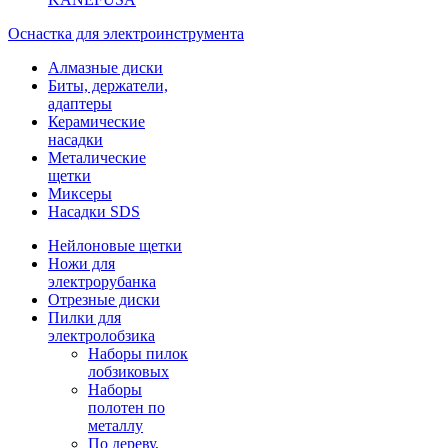
Оснастка для электроинструмента
Алмазные диски
Биты, держатели,
адаптеры
Керамические
насадки
Металические
щетки
Миксеры
Насадки SDS
Нейлоновые щетки
Ножи для
электрорубанка
Отрезные диски
Пилки для
электролобзика
Наборы пилок
лобзиковых
Наборы
полотен по
металлу
По дереву,