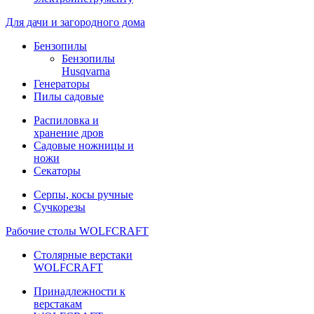
Для дачи и загородного дома
Бензопилы
Бензопилы
Husqvarna
Генераторы
Пилы садовые
Распиловка и
хранение дров
Садовые ножницы и
ножи
Секаторы
Серпы, косы ручные
Сучкорезы
Рабочие столы WOLFCRAFT
Столярные верстаки
WOLFCRAFT
Принадлежности к
верстакам