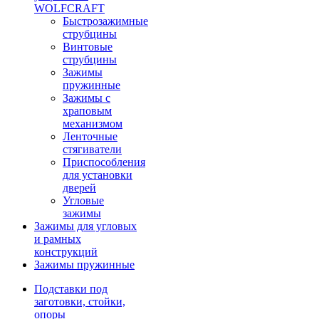
WOLFCRAFT
Быстрозажимные
струбцины
Винтовые
струбцины
Зажимы
пружинные
Зажимы с
храповым
механизмом
Ленточные
стягиватели
Приспособления
для установки
дверей
Угловые
зажимы
Зажимы для угловых
и рамных
конструкций
Зажимы пружинные
Подставки под
заготовки, стойки,
опоры