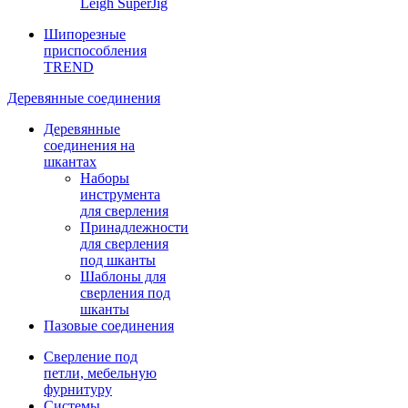
Leigh SuperJig
Шипорезные
приспособления
TREND
Деревянные соединения
Деревянные
соединения на
шкантах
Наборы
инструмента
для сверления
Принадлежности
для сверления
под шканты
Шаблоны для
сверления под
шканты
Пазовые соединения
Сверление под
петли, мебельную
фурнитуру
Системы