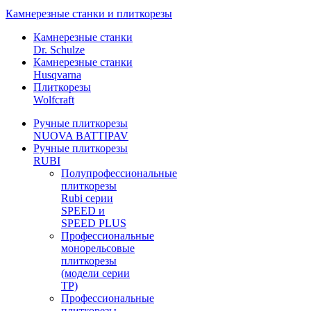
Камнерезные станки и плиткорезы
Камнерезные станки
Dr. Schulze
Камнерезные станки
Husqvarna
Плиткорезы
Wolfcraft
Ручные плиткорезы
NUOVA BATTIPAV
Ручные плиткорезы
RUBI
Полупрофессиональные
плиткорезы
Rubi серии
SPEED и
SPEED PLUS
Профессиональные
монорельсовые
плиткорезы
(модели серии
TP)
Профессиональные
плиткорезы