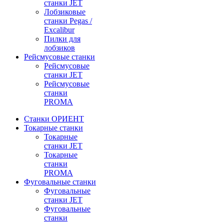
станки JET
Лобзиковые
станки Pegas /
Excalibur
Пилки для
лобзиков
Рейсмусовые станки
Рейсмусовые
станки JET
Рейсмусовые
станки
PROMA
Станки ОРИЕНТ
Токарные станки
Toкарные
станки JET
Токарные
станки
PROMA
Фуговальные станки
Фуговальные
станки JET
Фуговальные
станки