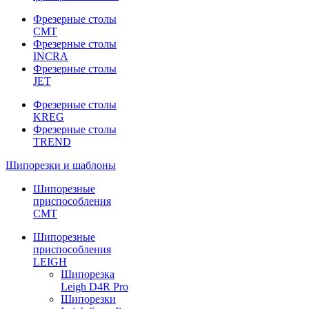
Фрезерные столы
CMT
Фрезерные столы
INCRA
Фрезерные столы
JET
Фрезерные столы
KREG
Фрезерные столы
TREND
Шипорезки и шаблоны
Шипорезные
приспособления
CMT
Шипорезные
приспособления
LEIGH
Шипорезка
Leigh D4R Pro
Шипорезки