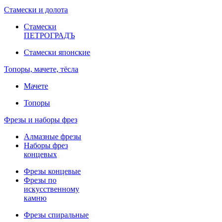
Стамески и долота
Стамески
ПЕТРОГРАДЪ
Стамески японские
Топоры, мачете, тёсла
Мачете
Топоры
Фрезы и наборы фрез
Алмазные фрезы
Наборы фрез
концевых
Фрезы концевые
Фрезы по
искусственному
камню
Фрезы спиральные