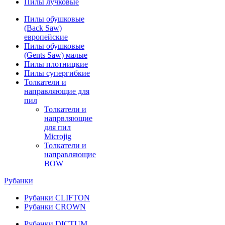
Пилы лучковые
Пилы обушковые
(Back Saw)
европейские
Пилы обушковые
(Gents Saw) малые
Пилы плотницкие
Пилы супергибкие
Толкатели и
направляющие для
пил
Толкатели и
напрвляющие
для пил
Microjig
Толкатели и
направляющие
BOW
Рубанки
Рубанки CLIFTON
Рубанки CROWN
Рубанки DICTUM