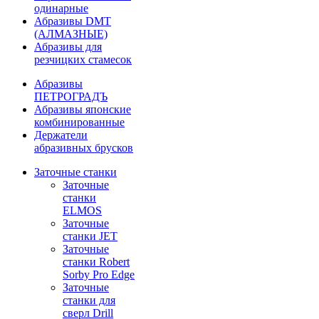
одинарные
Абразивы DMT
(АЛМАЗНЫЕ)
Абразивы для
резчицких стамесок
Абразивы
ПЕТРОГРАДЪ
Абразивы японские
комбинированные
Держатели
абразивных брусков
Заточные станки
Заточные
станки
ELMOS
Заточные
станки JET
Заточные
станки Robert
Sorby Pro Edge
Заточные
станки для
сверл Drill