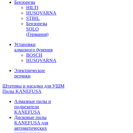
Бензорезы
HILTI
HUSQVARNA
STIHL
Бензорезы
SOLO
(Германия)
Установки
алмазного бурения
BOSCH
HUSQVARNA
Электрические
резчики
Штативы и насадки для УШМ
Пилы KANEFUSA
Алмазные пилы и
подрезатели
KANEFUSA
Дисковые пилы
KANEFUSA для
автоматических