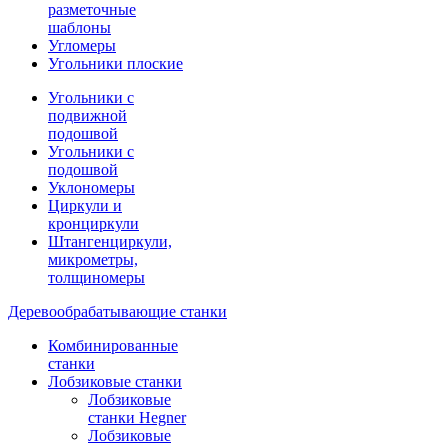
разметочные
шаблоны
Угломеры
Угольники плоские
Угольники с
подвижной
подошвой
Угольники с
подошвой
Уклономеры
Циркули и
кронциркули
Штангенциркули,
микрометры,
толщиномеры
Деревообрабатывающие станки
Комбинированные
станки
Лобзиковые станки
Лобзиковые
станки Hegner
Лобзиковые