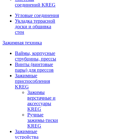
соединений KREG
Угловые соединения
Укладка террасной
доски и обшивка
стен
Зажимная техника
Ваймы, корпусные
струбцины, прессы
Винты (винтовые
пары) для прессов
Зажимные
приспособления
KREG
Зажимы
верстачные и
аксессуары
KREG
Ручные
зажимы-тиски
KREG
Зажимные
устройства