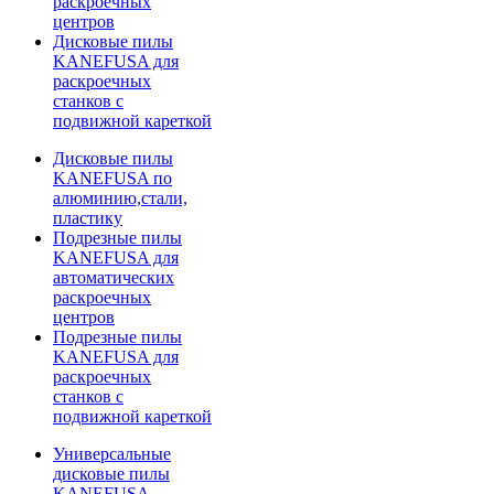
раскроечных
центров
Дисковые пилы
KANEFUSA для
раскроечных
станков с
подвижной кареткой
Дисковые пилы
KANEFUSA по
алюминию,стали,
пластику
Подрезные пилы
KANEFUSA для
автоматических
раскроечных
центров
Подрезные пилы
KANEFUSA для
раскроечных
станков с
подвижной кареткой
Универсальные
дисковые пилы
KANEFUSA