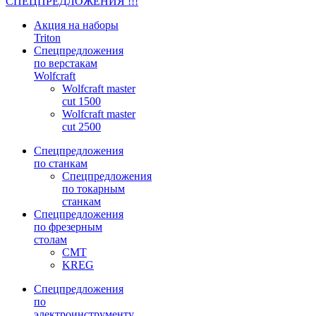
СПЕЦПРЕДЛОЖЕНИЯ !!!
Акция на наборы
Triton
Спецпредложения
по верстакам
Wolfcraft
Wolfcraft master
cut 1500
Wolfcraft master
cut 2500
Спецпредложения
по станкам
Спецпредложения
по токарным
станкам
Спецпредложения
по фрезерным
столам
CMT
KREG
Спецпредложения
по
электроинструменту