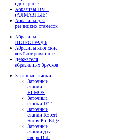
одинарные
Абразивы DMT
(АЛМАЗНЫЕ)
Абразивы для
резчицких стамесок
Абразивы
ПЕТРОГРАДЪ
Абразивы японские
комбинированные
Держатели
абразивных брусков
Заточные станки
Заточные
станки
ELMOS
Заточные
станки JET
Заточные
станки Robert
Sorby Pro Edge
Заточные
станки для
сверл Drill