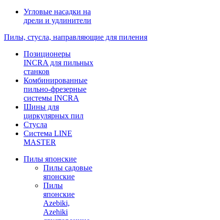
Угловые насадки на
дрели и удлинители
Пилы, стусла, направляющие для пиления
Позиционеры
INCRA для пильных
станков
Комбинированные
пильно-фрезерные
системы INCRA
Шины для
циркулярных пил
Стусла
Система LINE
MASTER
Пилы японские
Пилы садовые
японские
Пилы
японские
Azebiki,
Azehiki