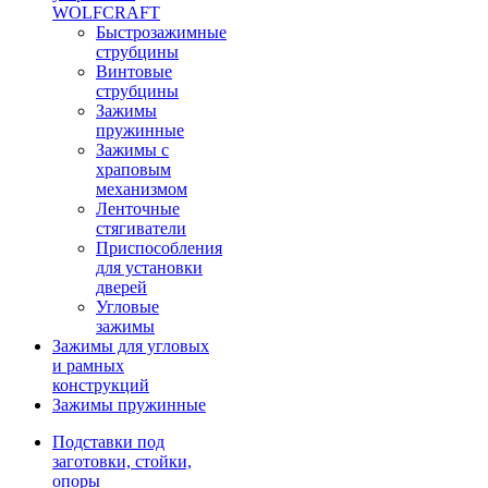
WOLFCRAFT
Быстрозажимные
струбцины
Винтовые
струбцины
Зажимы
пружинные
Зажимы с
храповым
механизмом
Ленточные
стягиватели
Приспособления
для установки
дверей
Угловые
зажимы
Зажимы для угловых
и рамных
конструкций
Зажимы пружинные
Подставки под
заготовки, стойки,
опоры