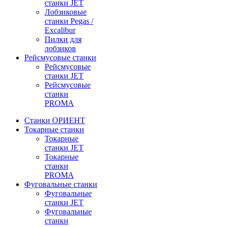
станки JET
Лобзиковые
станки Pegas /
Excalibur
Пилки для
лобзиков
Рейсмусовые станки
Рейсмусовые
станки JET
Рейсмусовые
станки
PROMA
Станки ОРИЕНТ
Токарные станки
Toкарные
станки JET
Токарные
станки
PROMA
Фуговальные станки
Фуговальные
станки JET
Фуговальные
станки