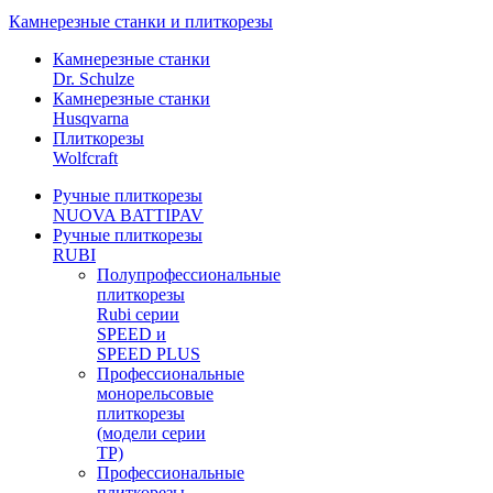
Камнерезные станки и плиткорезы
Камнерезные станки
Dr. Schulze
Камнерезные станки
Husqvarna
Плиткорезы
Wolfcraft
Ручные плиткорезы
NUOVA BATTIPAV
Ручные плиткорезы
RUBI
Полупрофессиональные
плиткорезы
Rubi серии
SPEED и
SPEED PLUS
Профессиональные
монорельсовые
плиткорезы
(модели серии
TP)
Профессиональные
плиткорезы