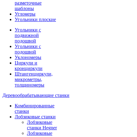
разметочные
шаблоны
Угломеры
Угольники плоские
Угольники с
подвижной
подошвой
Угольники с
подошвой
Уклономеры
Циркули и
кронциркули
Штангенциркули,
микрометры,
толщиномеры
Деревообрабатывающие станки
Комбинированные
станки
Лобзиковые станки
Лобзиковые
станки Hegner
Лобзиковые