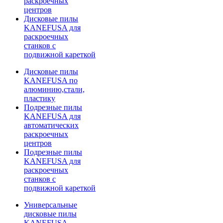
раскроечных
центров
Дисковые пилы
KANEFUSA для
раскроечных
станков с
подвижной кареткой
Дисковые пилы
KANEFUSA по
алюминию,стали,
пластику
Подрезные пилы
KANEFUSA для
автоматических
раскроечных
центров
Подрезные пилы
KANEFUSA для
раскроечных
станков с
подвижной кареткой
Универсальные
дисковые пилы
KANEFUSA