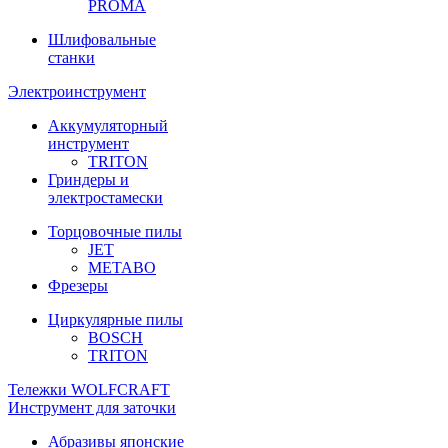
PROMA
Шлифовальные
станки
Электроинструмент
Аккумуляторный
инструмент
TRITON
Гриндеры и
электростамески
Торцовочные пилы
JET
METABO
Фрезеры
Циркулярные пилы
BOSCH
TRITON
Тележки WOLFCRAFT
Инструмент для заточки
Абразивы японские