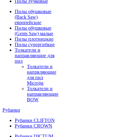
Пилы лучковые
Пилы обушковые
(Back Saw)
европейские
Пилы обушковые
(Gents Saw) малые
Пилы плотницкие
Пилы супергибкие
Толкатели и
направляющие для
пил
Толкатели и
напрвляющие
для пил
Microjig
Толкатели и
направляющие
BOW
Рубанки
Рубанки CLIFTON
Рубанки CROWN
Рубанки DICTUM