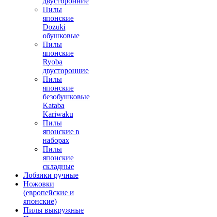
двусторонние
Пилы
японские
Dozuki
обушковые
Пилы
японские
Ryoba
двусторонние
Пилы
японские
безобушковые
Kataba
Kariwaku
Пилы
японские в
наборах
Пилы
японские
складные
Лобзики ручные
Ножовки
(европейские и
японские)
Пилы выкружные