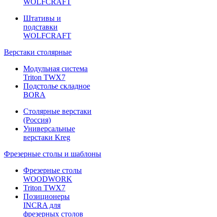
WOLFCRAFT
Штативы и
подставки
WOLFCRAFT
Верстаки столярные
Модульная система
Triton TWX7
Подстолье складное
BORA
Столярные верстаки
(Россия)
Универсальные
верстаки Kreg
Фрезерные столы и шаблоны
Фрезерные столы
WOODWORK
Triton TWX7
Позиционеры
INCRA для
фрезерных столов