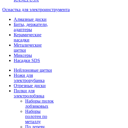
Оснастка для электроинструмента
Алмазные диски
Биты, держатели,
адаптеры
Керамические
насадки
Металические
щетки
Миксеры
Насадки SDS
Нейлоновые щетки
Ножи для
электрорубанка
Отрезные диски
Пилки для
электролобзика
Наборы пилок
лобзиковых
Наборы
полотен по
металлу
По дереву,