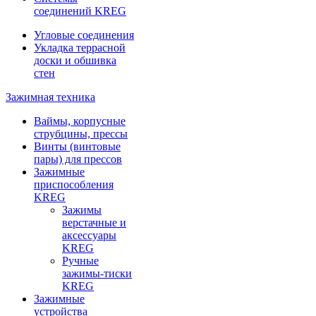
соединений KREG
Угловые соединения
Укладка террасной
доски и обшивка
стен
Зажимная техника
Ваймы, корпусные
струбцины, прессы
Винты (винтовые
пары) для прессов
Зажимные
приспособления
KREG
Зажимы
верстачные и
аксессуары
KREG
Ручные
зажимы-тиски
KREG
Зажимные
устройства