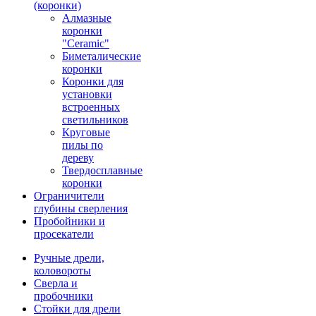
(коронки)
Алмазные
коронки
"Ceramic"
Биметалические
коронки
Коронки для
установки
встроенных
светильников
Круговые
пилы по
дереву
Твердосплавные
коронки
Ограничители
глубины сверления
Пробойники и
просекатели
Ручные дрели,
коловороты
Сверла и
пробочники
Стойки для дрели