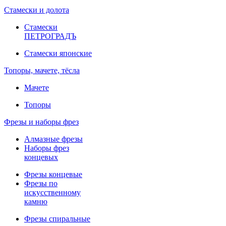
Стамески и долота
Стамески
ПЕТРОГРАДЪ
Стамески японские
Топоры, мачете, тёсла
Мачете
Топоры
Фрезы и наборы фрез
Алмазные фрезы
Наборы фрез
концевых
Фрезы концевые
Фрезы по
искусственному
камню
Фрезы спиральные