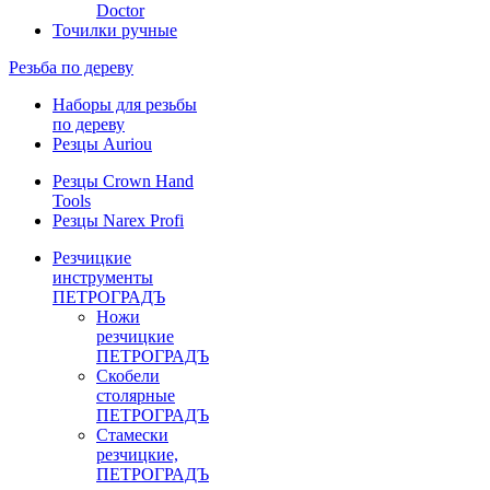
Doctor
Точилки ручные
Резьба по дереву
Наборы для резьбы
по дереву
Резцы Auriou
Резцы Crown Hand
Tools
Резцы Narex Profi
Резчицкие
инструменты
ПЕТРОГРАДЪ
Ножи
резчицкие
ПЕТРОГРАДЪ
Скобели
столярные
ПЕТРОГРАДЪ
Стамески
резчицкие,
ПЕТРОГРАДЪ