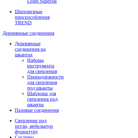
Leigh SuperJig
Шипорезные
приспособления
TREND
Деревянные соединения
Деревянные
соединения на
шкантах
Наборы
инструмента
для сверления
Принадлежности
для сверления
под шканты
Шаблоны для
сверления под
шканты
Пазовые соединения
Сверление под
петли, мебельную
фурнитуру
Системы