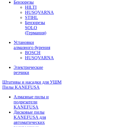
Бензорезы
HILTI
HUSQVARNA
STIHL
Бензорезы
SOLO
(Германия)
Установки
алмазного бурения
BOSCH
HUSQVARNA
Электрические
резчики
Штативы и насадки для УШМ
Пилы KANEFUSA
Алмазные пилы и
подрезатели
KANEFUSA
Дисковые пилы
KANEFUSA для
автоматических