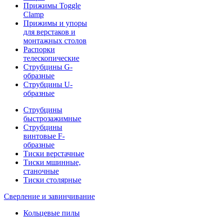
Прижимы Toggle
Clamp
Прижимы и упоры
для верстаков и
монтажных столов
Распорки
телескопические
Струбцины G-
образные
Струбцины U-
образные
Струбцины
быстрозажимные
Струбцины
винтовые F-
образные
Тиски верстачные
Тиски мшинные,
станочные
Тиски столярные
Сверление и завинчивание
Кольцевые пилы