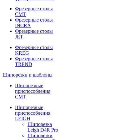
Фрезерные столы
CMT
Фрезерные столы
INCRA
Фрезерные столы
JET
Фрезерные столы
KREG
Фрезерные столы
TREND
Шипорезки и шаблоны
Шипорезные
приспособления
CMT
Шипорезные
приспособления
LEIGH
Шипорезка
Leigh D4R Pro
Шипорезки