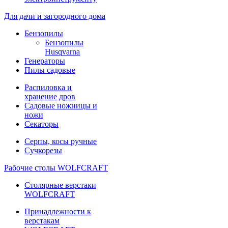
Для дачи и загородного дома
Бензопилы
Бензопилы
Husqvarna
Генераторы
Пилы садовые
Распиловка и
хранение дров
Садовые ножницы и
ножи
Секаторы
Серпы, косы ручные
Сучкорезы
Рабочие столы WOLFCRAFT
Столярные верстаки
WOLFCRAFT
Принадлежности к
верстакам