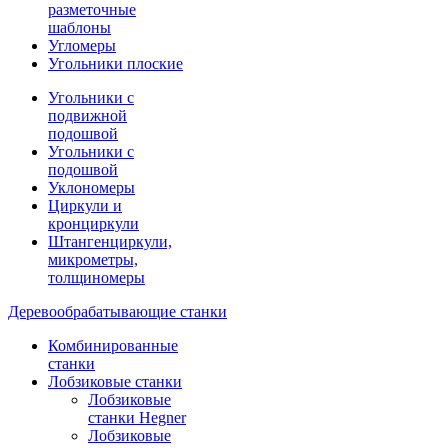
разметочные
шаблоны
Угломеры
Угольники плоские
Угольники с
подвижной
подошвой
Угольники с
подошвой
Уклономеры
Циркули и
кронциркули
Штангенциркули,
микрометры,
толщиномеры
Деревообрабатывающие станки
Комбинированные
станки
Лобзиковые станки
Лобзиковые
станки Hegner
Лобзиковые