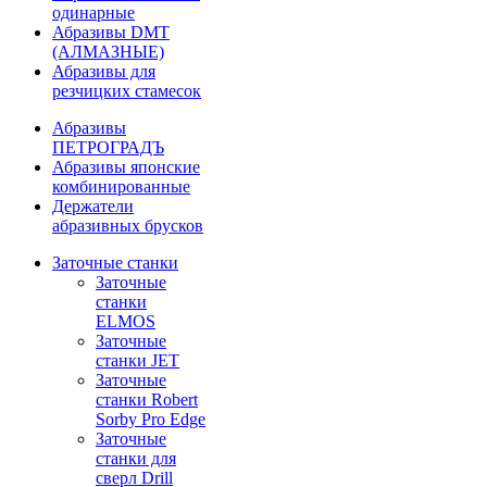
одинарные
Абразивы DMT
(АЛМАЗНЫЕ)
Абразивы для
резчицких стамесок
Абразивы
ПЕТРОГРАДЪ
Абразивы японские
комбинированные
Держатели
абразивных брусков
Заточные станки
Заточные
станки
ELMOS
Заточные
станки JET
Заточные
станки Robert
Sorby Pro Edge
Заточные
станки для
сверл Drill