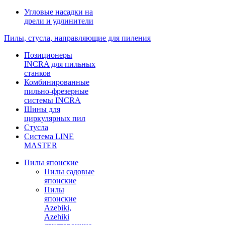
Угловые насадки на
дрели и удлинители
Пилы, стусла, направляющие для пиления
Позиционеры
INCRA для пильных
станков
Комбинированные
пильно-фрезерные
системы INCRA
Шины для
циркулярных пил
Стусла
Система LINE
MASTER
Пилы японские
Пилы садовые
японские
Пилы
японские
Azebiki,
Azehiki