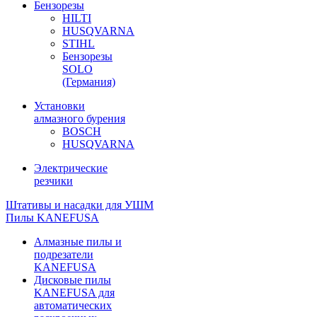
Бензорезы
HILTI
HUSQVARNA
STIHL
Бензорезы
SOLO
(Германия)
Установки
алмазного бурения
BOSCH
HUSQVARNA
Электрические
резчики
Штативы и насадки для УШМ
Пилы KANEFUSA
Алмазные пилы и
подрезатели
KANEFUSA
Дисковые пилы
KANEFUSA для
автоматических