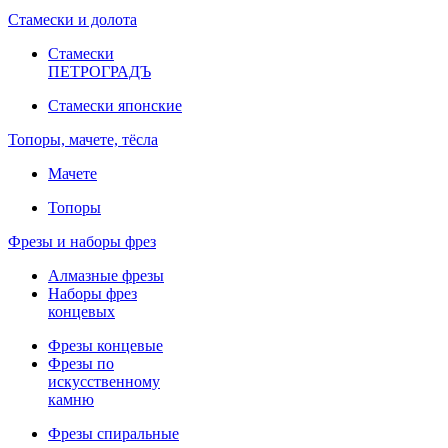
Стамески и долота
Стамески
ПЕТРОГРАДЪ
Стамески японские
Топоры, мачете, тёсла
Мачете
Топоры
Фрезы и наборы фрез
Алмазные фрезы
Наборы фрез
концевых
Фрезы концевые
Фрезы по
искусственному
камню
Фрезы спиральные