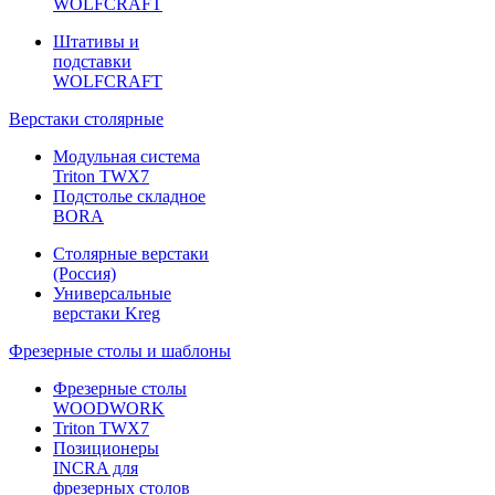
WOLFCRAFT
Штативы и
подставки
WOLFCRAFT
Верстаки столярные
Модульная система
Triton TWX7
Подстолье складное
BORA
Столярные верстаки
(Россия)
Универсальные
верстаки Kreg
Фрезерные столы и шаблоны
Фрезерные столы
WOODWORK
Triton TWX7
Позиционеры
INCRA для
фрезерных столов