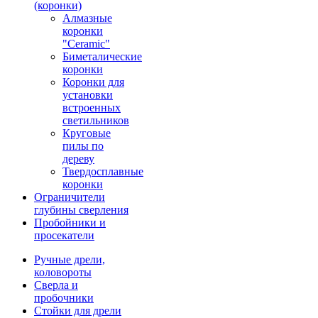
(коронки)
Алмазные
коронки
"Ceramic"
Биметалические
коронки
Коронки для
установки
встроенных
светильников
Круговые
пилы по
дереву
Твердосплавные
коронки
Ограничители
глубины сверления
Пробойники и
просекатели
Ручные дрели,
коловороты
Сверла и
пробочники
Стойки для дрели