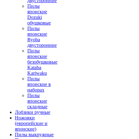
двусторонние
Пилы
японские
Dozuki
обушковые
Пилы
японские
Ryoba
двусторонние
Пилы
японские
безобушковые
Kataba
Kariwaku
Пилы
японские в
наборах
Пилы
японские
складные
Лобзики ручные
Ножовки
(европейские и
японские)
Пилы выкружные