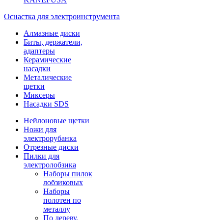
Оснастка для электроинструмента
Алмазные диски
Биты, держатели,
адаптеры
Керамические
насадки
Металические
щетки
Миксеры
Насадки SDS
Нейлоновые щетки
Ножи для
электрорубанка
Отрезные диски
Пилки для
электролобзика
Наборы пилок
лобзиковых
Наборы
полотен по
металлу
По дереву,