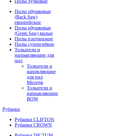
Пилы лучковые
Пилы обушковые
(Back Saw)
европейские
Пилы обушковые
(Gents Saw) малые
Пилы плотницкие
Пилы супергибкие
Толкатели и
направляющие для
пил
Толкатели и
напрвляющие
для пил
Microjig
Толкатели и
направляющие
BOW
Рубанки
Рубанки CLIFTON
Рубанки CROWN
Рубанки DICTUM