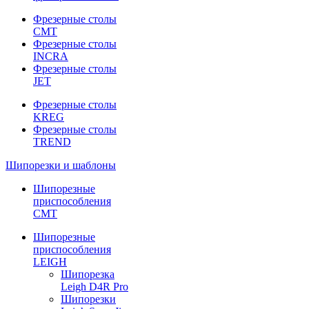
Фрезерные столы
CMT
Фрезерные столы
INCRA
Фрезерные столы
JET
Фрезерные столы
KREG
Фрезерные столы
TREND
Шипорезки и шаблоны
Шипорезные
приспособления
CMT
Шипорезные
приспособления
LEIGH
Шипорезка
Leigh D4R Pro
Шипорезки