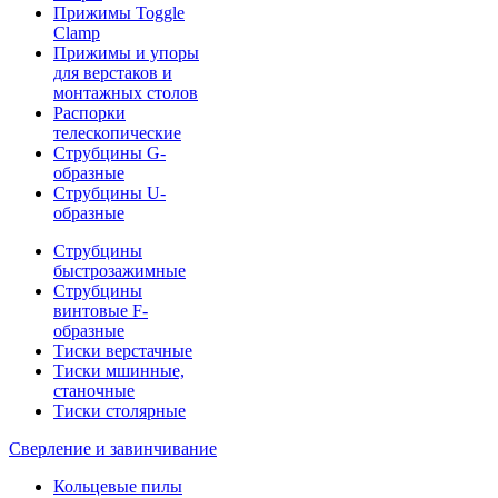
Прижимы Toggle
Clamp
Прижимы и упоры
для верстаков и
монтажных столов
Распорки
телескопические
Струбцины G-
образные
Струбцины U-
образные
Струбцины
быстрозажимные
Струбцины
винтовые F-
образные
Тиски верстачные
Тиски мшинные,
станочные
Тиски столярные
Сверление и завинчивание
Кольцевые пилы