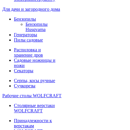
Для дачи и загородного дома
Бензопилы
Бензопилы
Husqvarna
Генераторы
Пилы садовые
Распиловка и
хранение дров
Садовые ножницы и
ножи
Секаторы
Серпы, косы ручные
Сучкорезы
Рабочие столы WOLFCRAFT
Столярные верстаки
WOLFCRAFT
Принадлежности к
верстакам