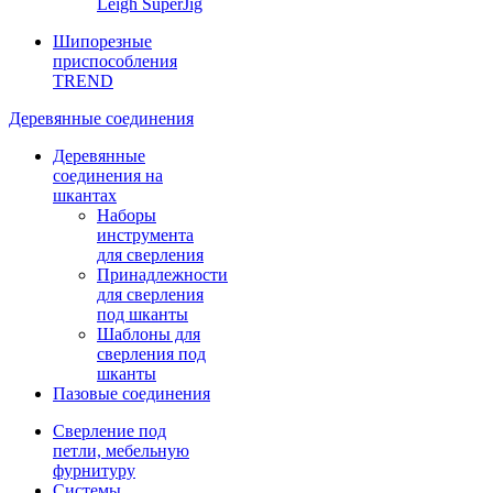
Leigh SuperJig
Шипорезные
приспособления
TREND
Деревянные соединения
Деревянные
соединения на
шкантах
Наборы
инструмента
для сверления
Принадлежности
для сверления
под шканты
Шаблоны для
сверления под
шканты
Пазовые соединения
Сверление под
петли, мебельную
фурнитуру
Системы