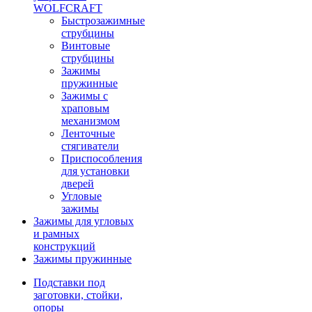
WOLFCRAFT
Быстрозажимные
струбцины
Винтовые
струбцины
Зажимы
пружинные
Зажимы с
храповым
механизмом
Ленточные
стягиватели
Приспособления
для установки
дверей
Угловые
зажимы
Зажимы для угловых
и рамных
конструкций
Зажимы пружинные
Подставки под
заготовки, стойки,
опоры