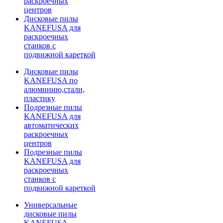
раскроечных
центров
Дисковые пилы
KANEFUSA для
раскроечных
станков с
подвижной кареткой
Дисковые пилы
KANEFUSA по
алюминию,стали,
пластику
Подрезные пилы
KANEFUSA для
автоматических
раскроечных
центров
Подрезные пилы
KANEFUSA для
раскроечных
станков с
подвижной кареткой
Универсальные
дисковые пилы
KANEFUSA