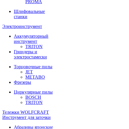
PROMA
Шлифовальные
станки
Электроинструмент
Аккумуляторный
инструмент
TRITON
Гриндеры и
электростамески
Торцовочные пилы
JET
METABO
Фрезеры
Циркулярные пилы
BOSCH
TRITON
Тележки WOLFCRAFT
Инструмент для заточки
Абразивы японские