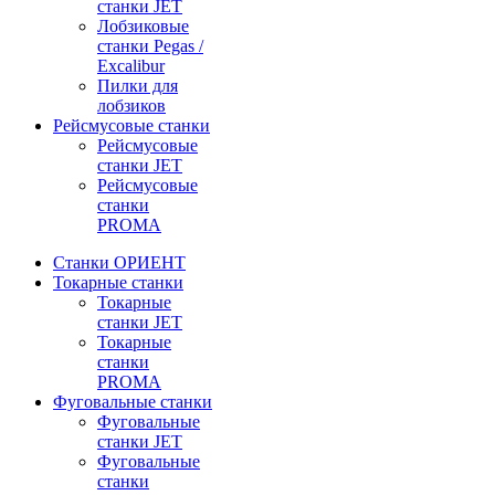
станки JET
Лобзиковые
станки Pegas /
Excalibur
Пилки для
лобзиков
Рейсмусовые станки
Рейсмусовые
станки JET
Рейсмусовые
станки
PROMA
Станки ОРИЕНТ
Токарные станки
Toкарные
станки JET
Токарные
станки
PROMA
Фуговальные станки
Фуговальные
станки JET
Фуговальные
станки