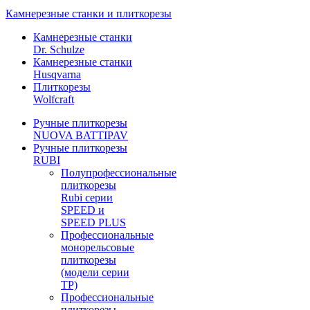
Камнерезные станки и плиткорезы
Камнерезные станки
Dr. Schulze
Камнерезные станки
Husqvarna
Плиткорезы
Wolfcraft
Ручные плиткорезы
NUOVA BATTIPAV
Ручные плиткорезы
RUBI
Полупрофессиональные
плиткорезы
Rubi серии
SPEED и
SPEED PLUS
Профессиональные
монорельсовые
плиткорезы
(модели серии
TP)
Профессиональные
плиткорезы