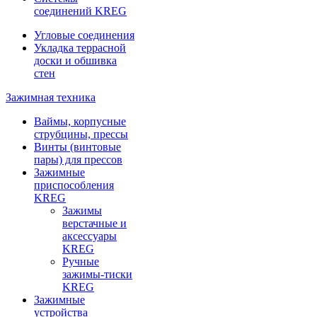
соединений KREG
Угловые соединения
Укладка террасной
доски и обшивка
стен
Зажимная техника
Ваймы, корпусные
струбцины, прессы
Винты (винтовые
пары) для прессов
Зажимные
приспособления
KREG
Зажимы
верстачные и
аксессуары
KREG
Ручные
зажимы-тиски
KREG
Зажимные
устройства