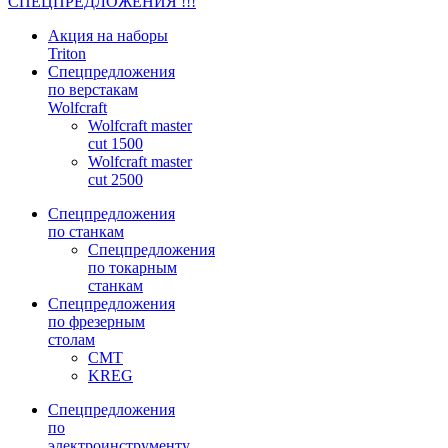
СПЕЦПРЕДЛОЖЕНИЯ !!!
Акция на наборы
Triton
Спецпредложения
по верстакам
Wolfcraft
Wolfcraft master
cut 1500
Wolfcraft master
cut 2500
Спецпредложения
по станкам
Спецпредложения
по токарным
станкам
Спецпредложения
по фрезерным
столам
CMT
KREG
Спецпредложения
по
электроинструменту