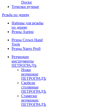
Doctor
Точилки ручные
Резьба по дереву
Наборы для резьбы
по дереву
Резцы Auriou
Резцы Crown Hand
Tools
Резцы Narex Profi
Резчицкие
инструменты
ПЕТРОГРАДЪ
Ножи
резчицкие
ПЕТРОГРАДЪ
Скобели
столярные
ПЕТРОГРАДЪ
Стамески
резчицкие,
ПЕТРОГРАДЪ