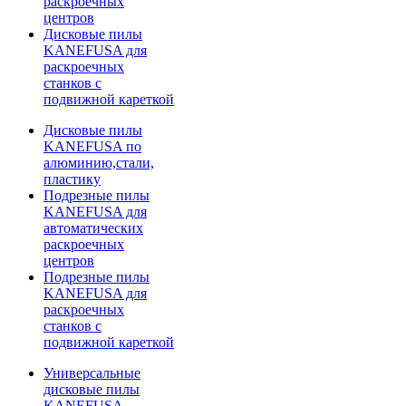
раскроечных
центров
Дисковые пилы
KANEFUSA для
раскроечных
станков с
подвижной кареткой
Дисковые пилы
KANEFUSA по
алюминию,стали,
пластику
Подрезные пилы
KANEFUSA для
автоматических
раскроечных
центров
Подрезные пилы
KANEFUSA для
раскроечных
станков с
подвижной кареткой
Универсальные
дисковые пилы
KANEFUSA