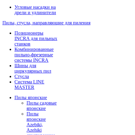
Угловые насадки на
дрели и удлинители
Пилы, стусла, направляющие для пиления
Позиционеры
INCRA для пильных
станков
Комбинированные
пильно-фрезерные
системы INCRA
Шины для
циркулярных пил
Стусла
Система LINE
MASTER
Пилы японские
Пилы садовые
японские
Пилы
японские
Azebiki,
Azehiki