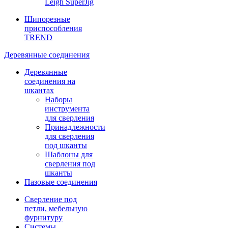
Leigh SuperJig
Шипорезные
приспособления
TREND
Деревянные соединения
Деревянные
соединения на
шкантах
Наборы
инструмента
для сверления
Принадлежности
для сверления
под шканты
Шаблоны для
сверления под
шканты
Пазовые соединения
Сверление под
петли, мебельную
фурнитуру
Системы