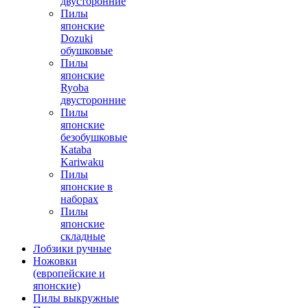
двусторонние
Пилы
японские
Dozuki
обушковые
Пилы
японские
Ryoba
двусторонние
Пилы
японские
безобушковые
Kataba
Kariwaku
Пилы
японские в
наборах
Пилы
японские
складные
Лобзики ручные
Ножовки
(европейские и
японские)
Пилы выкружные