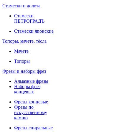
Стамески и долота
Стамески
ПЕТРОГРАДЪ
Стамески японские
Топоры, мачете, тёсла
Мачете
Топоры
Фрезы и наборы фрез
Алмазные фрезы
Наборы фрез
концевых
Фрезы концевые
Фрезы по
искусственному
камню
Фрезы спиральные