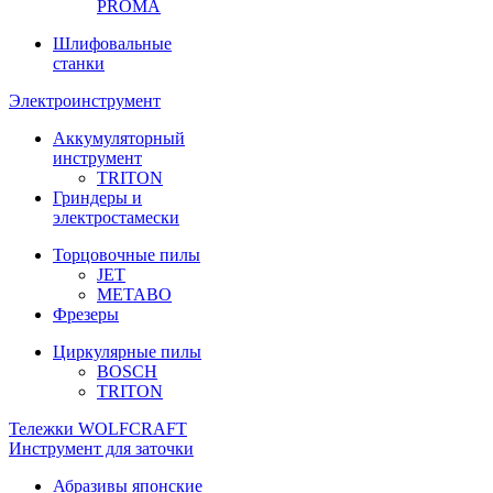
PROMA
Шлифовальные
станки
Электроинструмент
Аккумуляторный
инструмент
TRITON
Гриндеры и
электростамески
Торцовочные пилы
JET
METABO
Фрезеры
Циркулярные пилы
BOSCH
TRITON
Тележки WOLFCRAFT
Инструмент для заточки
Абразивы японские