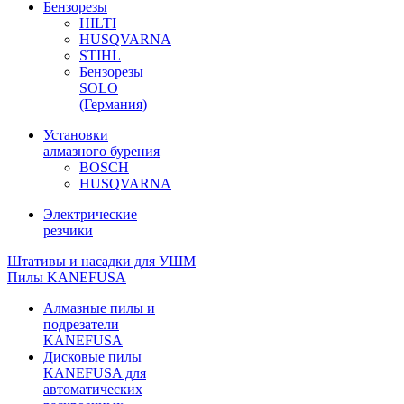
Бензорезы
HILTI
HUSQVARNA
STIHL
Бензорезы
SOLO
(Германия)
Установки
алмазного бурения
BOSCH
HUSQVARNA
Электрические
резчики
Штативы и насадки для УШМ
Пилы KANEFUSA
Алмазные пилы и
подрезатели
KANEFUSA
Дисковые пилы
KANEFUSA для
автоматических