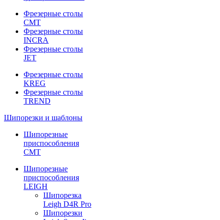
Фрезерные столы
CMT
Фрезерные столы
INCRA
Фрезерные столы
JET
Фрезерные столы
KREG
Фрезерные столы
TREND
Шипорезки и шаблоны
Шипорезные
приспособления
CMT
Шипорезные
приспособления
LEIGH
Шипорезка
Leigh D4R Pro
Шипорезки