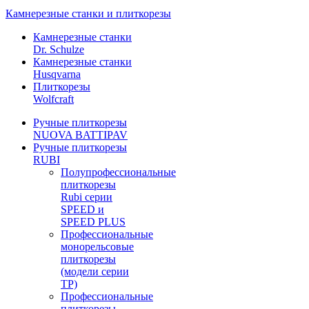
Камнерезные станки и плиткорезы
Камнерезные станки
Dr. Schulze
Камнерезные станки
Husqvarna
Плиткорезы
Wolfcraft
Ручные плиткорезы
NUOVA BATTIPAV
Ручные плиткорезы
RUBI
Полупрофессиональные
плиткорезы
Rubi серии
SPEED и
SPEED PLUS
Профессиональные
монорельсовые
плиткорезы
(модели серии
TP)
Профессиональные
плиткорезы