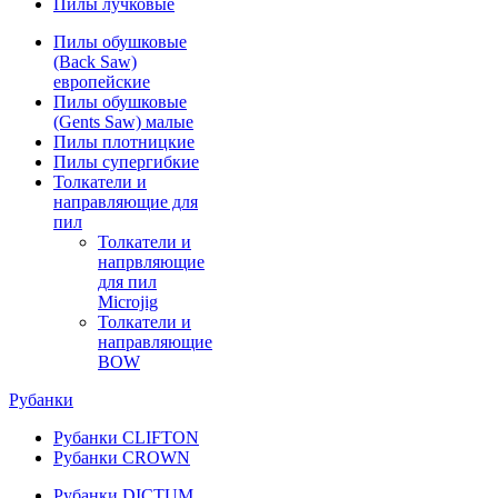
Пилы лучковые
Пилы обушковые
(Back Saw)
европейские
Пилы обушковые
(Gents Saw) малые
Пилы плотницкие
Пилы супергибкие
Толкатели и
направляющие для
пил
Толкатели и
напрвляющие
для пил
Microjig
Толкатели и
направляющие
BOW
Рубанки
Рубанки CLIFTON
Рубанки CROWN
Рубанки DICTUM