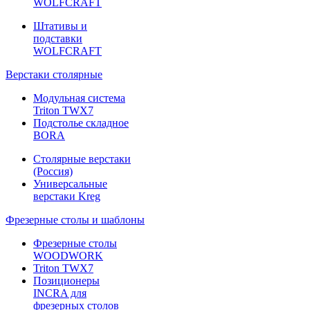
WOLFCRAFT
Штативы и
подставки
WOLFCRAFT
Верстаки столярные
Модульная система
Triton TWX7
Подстолье складное
BORA
Столярные верстаки
(Россия)
Универсальные
верстаки Kreg
Фрезерные столы и шаблоны
Фрезерные столы
WOODWORK
Triton TWX7
Позиционеры
INCRA для
фрезерных столов