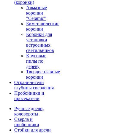
(коронки)
Алмазные
коронки
"Ceramic"
Биметалические
коронки
Коронки для
установки
встроенных
светильников
Круговые
пилы по
дереву
Твердосплавные
коронки
Ограничители
глубины сверления
Пробойники и
просекатели
Ручные дрели,
коловороты
Сверла и
пробочники
Стойки для дрели