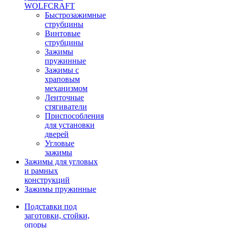
WOLFCRAFT
Быстрозажимные
струбцины
Винтовые
струбцины
Зажимы
пружинные
Зажимы с
храповым
механизмом
Ленточные
стягиватели
Приспособления
для установки
дверей
Угловые
зажимы
Зажимы для угловых
и рамных
конструкций
Зажимы пружинные
Подставки под
заготовки, стойки,
опоры