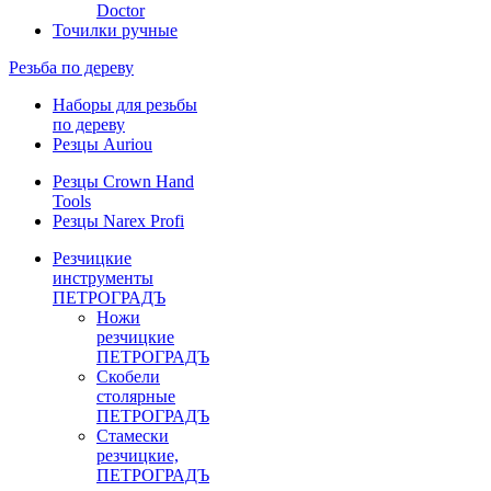
Doctor
Точилки ручные
Резьба по дереву
Наборы для резьбы
по дереву
Резцы Auriou
Резцы Crown Hand
Tools
Резцы Narex Profi
Резчицкие
инструменты
ПЕТРОГРАДЪ
Ножи
резчицкие
ПЕТРОГРАДЪ
Скобели
столярные
ПЕТРОГРАДЪ
Стамески
резчицкие,
ПЕТРОГРАДЪ