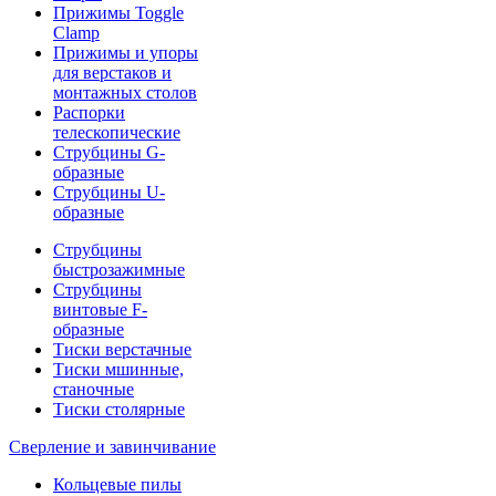
Прижимы Toggle
Clamp
Прижимы и упоры
для верстаков и
монтажных столов
Распорки
телескопические
Струбцины G-
образные
Струбцины U-
образные
Струбцины
быстрозажимные
Струбцины
винтовые F-
образные
Тиски верстачные
Тиски мшинные,
станочные
Тиски столярные
Сверление и завинчивание
Кольцевые пилы