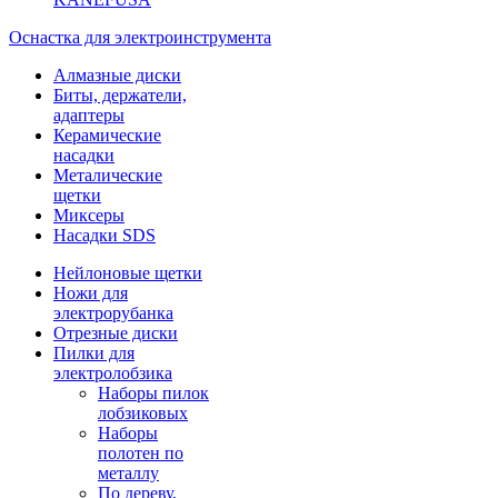
Оснастка для электроинструмента
Алмазные диски
Биты, держатели,
адаптеры
Керамические
насадки
Металические
щетки
Миксеры
Насадки SDS
Нейлоновые щетки
Ножи для
электрорубанка
Отрезные диски
Пилки для
электролобзика
Наборы пилок
лобзиковых
Наборы
полотен по
металлу
По дереву,