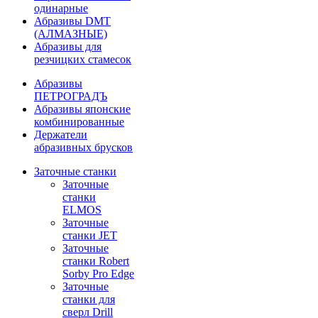
одинарные
Абразивы DMT
(АЛМАЗНЫЕ)
Абразивы для
резчицких стамесок
Абразивы
ПЕТРОГРАДЪ
Абразивы японские
комбинированные
Держатели
абразивных брусков
Заточные станки
Заточные
станки
ELMOS
Заточные
станки JET
Заточные
станки Robert
Sorby Pro Edge
Заточные
станки для
сверл Drill