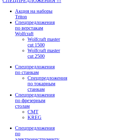
СПЕЦПРЕДЛОЖЕНИЯ !!!
Акция на наборы
Triton
Спецпредложения
по верстакам
Wolfcraft
Wolfcraft master
cut 1500
Wolfcraft master
cut 2500
Спецпредложения
по станкам
Спецпредложения
по токарным
станкам
Спецпредложения
по фрезерным
столам
CMT
KREG
Спецпредложения
по
электроинструменту