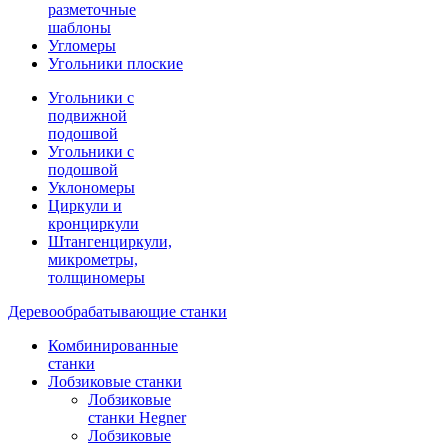
разметочные
шаблоны
Угломеры
Угольники плоские
Угольники с
подвижной
подошвой
Угольники с
подошвой
Уклономеры
Циркули и
кронциркули
Штангенциркули,
микрометры,
толщиномеры
Деревообрабатывающие станки
Комбинированные
станки
Лобзиковые станки
Лобзиковые
станки Hegner
Лобзиковые