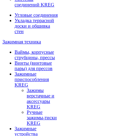
соединений KREG
Угловые соединения
Укладка террасной
доски и обшивка
стен
Зажимная техника
Ваймы, корпусные
струбцины, прессы
Винты (винтовые
пары) для прессов
Зажимные
приспособления
KREG
Зажимы
верстачные и
аксессуары
KREG
Ручные
зажимы-тиски
KREG
Зажимные
устройства