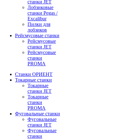
станки JET
Лобзиковые
станки Pegas /
Excalibur
Пилки для
лобзиков
Рейсмусовые станки
Рейсмусовые
станки JET
Рейсмусовые
станки
PROMA
Станки ОРИЕНТ
Токарные станки
Toкарные
станки JET
Токарные
станки
PROMA
Фуговальные станки
Фуговальные
станки JET
Фуговальные
станки