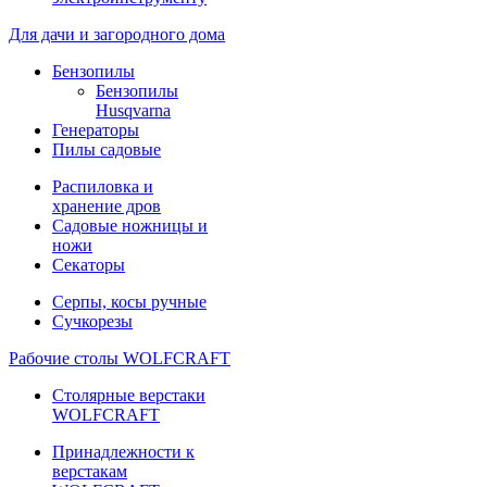
Для дачи и загородного дома
Бензопилы
Бензопилы
Husqvarna
Генераторы
Пилы садовые
Распиловка и
хранение дров
Садовые ножницы и
ножи
Секаторы
Серпы, косы ручные
Сучкорезы
Рабочие столы WOLFCRAFT
Столярные верстаки
WOLFCRAFT
Принадлежности к
верстакам