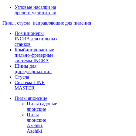
Угловые насадки на
дрели и удлинители
Пилы, стусла, направляющие для пиления
Позиционеры
INCRA для пильных
станков
Комбинированные
пильно-фрезерные
системы INCRA
Шины для
циркулярных пил
Стусла
Система LINE
MASTER
Пилы японские
Пилы садовые
японские
Пилы
японские
Azebiki,
Azehiki