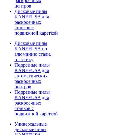
раскроечных
центров
Дисковые пилы
KANEFUSA для
раскроечных
станков с
подвижной кареткой
Дисковые пилы
KANEFUSA по
алюминию,стали,
пластику
Подрезные пилы
KANEFUSA для
автоматических
раскроечных
центров
Подрезные пилы
KANEFUSA для
раскроечных
станков с
подвижной кареткой
Универсальные
дисковые пилы
KANEFUSA