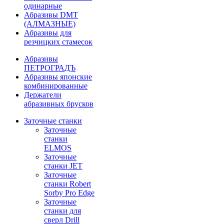
одинарные
Абразивы DMT
(АЛМАЗНЫЕ)
Абразивы для
резчицких стамесок
Абразивы
ПЕТРОГРАДЪ
Абразивы японские
комбинированные
Держатели
абразивных брусков
Заточные станки
Заточные
станки
ELMOS
Заточные
станки JET
Заточные
станки Robert
Sorby Pro Edge
Заточные
станки для
сверл Drill