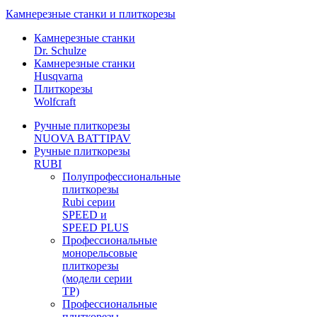
Камнерезные станки и плиткорезы
Камнерезные станки
Dr. Schulze
Камнерезные станки
Husqvarna
Плиткорезы
Wolfcraft
Ручные плиткорезы
NUOVA BATTIPAV
Ручные плиткорезы
RUBI
Полупрофессиональные
плиткорезы
Rubi серии
SPEED и
SPEED PLUS
Профессиональные
монорельсовые
плиткорезы
(модели серии
TP)
Профессиональные
плиткорезы