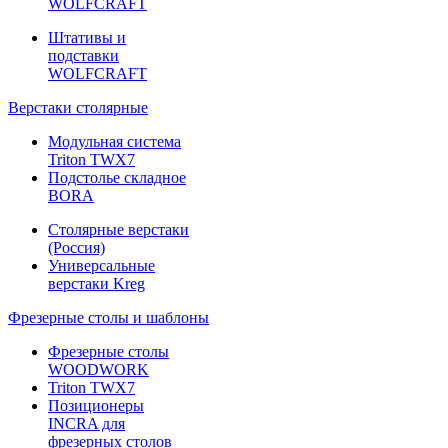
WOLFCRAFT
Штативы и
подставки
WOLFCRAFT
Верстаки столярные
Модульная система
Triton TWX7
Подстолье складное
BORA
Столярные верстаки
(Россия)
Универсальные
верстаки Kreg
Фрезерные столы и шаблоны
Фрезерные столы
WOODWORK
Triton TWX7
Позиционеры
INCRA для
фрезерных столов