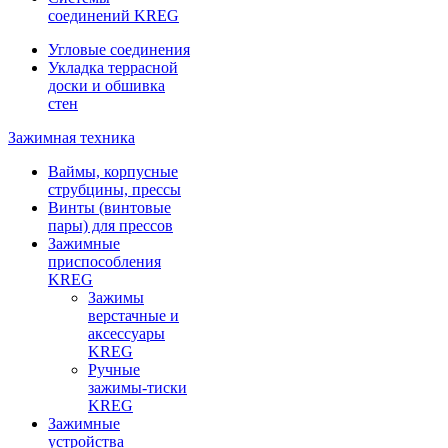
соединений KREG
Угловые соединения
Укладка террасной
доски и обшивка
стен
Зажимная техника
Ваймы, корпусные
струбцины, прессы
Винты (винтовые
пары) для прессов
Зажимные
приспособления
KREG
Зажимы
верстачные и
аксессуары
KREG
Ручные
зажимы-тиски
KREG
Зажимные
устройства