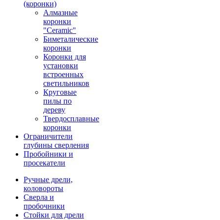
(коронки)
Алмазные
коронки
"Ceramic"
Биметалические
коронки
Коронки для
установки
встроенных
светильников
Круговые
пилы по
дереву
Твердосплавные
коронки
Ограничители
глубины сверления
Пробойники и
просекатели
Ручные дрели,
коловороты
Сверла и
пробочники
Стойки для дрели