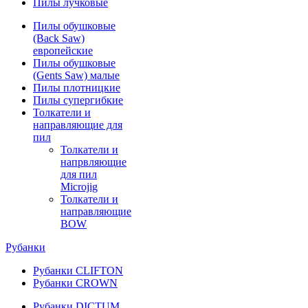
Пилы лучковые
Пилы обушковые
(Back Saw)
европейские
Пилы обушковые
(Gents Saw) малые
Пилы плотницкие
Пилы супергибкие
Толкатели и
направляющие для
пил
Толкатели и
напрвляющие
для пил
Microjig
Толкатели и
направляющие
BOW
Рубанки
Рубанки CLIFTON
Рубанки CROWN
Рубанки DICTUM