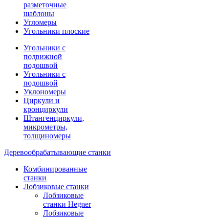
разметочные
шаблоны
Угломеры
Угольники плоские
Угольники с
подвижной
подошвой
Угольники с
подошвой
Уклономеры
Циркули и
кронциркули
Штангенциркули,
микрометры,
толщиномеры
Деревообрабатывающие станки
Комбинированные
станки
Лобзиковые станки
Лобзиковые
станки Hegner
Лобзиковые