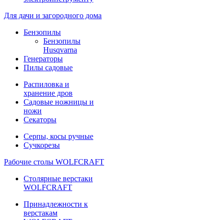
Для дачи и загородного дома
Бензопилы
Бензопилы
Husqvarna
Генераторы
Пилы садовые
Распиловка и
хранение дров
Садовые ножницы и
ножи
Секаторы
Серпы, косы ручные
Сучкорезы
Рабочие столы WOLFCRAFT
Столярные верстаки
WOLFCRAFT
Принадлежности к
верстакам