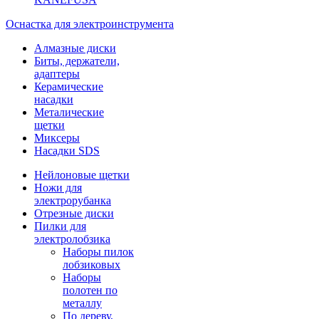
Оснастка для электроинструмента
Алмазные диски
Биты, держатели,
адаптеры
Керамические
насадки
Металические
щетки
Миксеры
Насадки SDS
Нейлоновые щетки
Ножи для
электрорубанка
Отрезные диски
Пилки для
электролобзика
Наборы пилок
лобзиковых
Наборы
полотен по
металлу
По дереву,