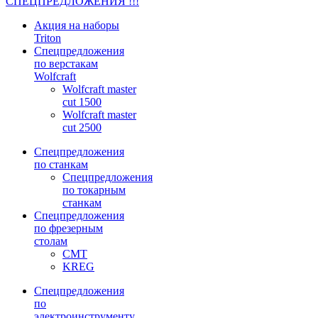
СПЕЦПРЕДЛОЖЕНИЯ !!!
Акция на наборы
Triton
Спецпредложения
по верстакам
Wolfcraft
Wolfcraft master
cut 1500
Wolfcraft master
cut 2500
Спецпредложения
по станкам
Спецпредложения
по токарным
станкам
Спецпредложения
по фрезерным
столам
CMT
KREG
Спецпредложения
по
электроинструменту