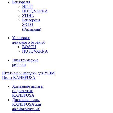
Бензорезы
HILTI
HUSQVARNA
STIHL
Бензорезы
SOLO
(Германия)
Установки
алмазного бурения
BOSCH
HUSQVARNA
Электрические
резчики
Штативы и насадки для УШМ
Пилы KANEFUSA
Алмазные пилы и
подрезатели
KANEFUSA
Дисковые пилы
KANEFUSA для
автоматических