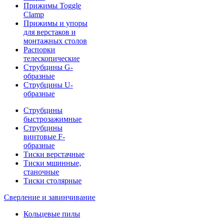
Прижимы Toggle
Clamp
Прижимы и упоры
для верстаков и
монтажных столов
Распорки
телескопические
Струбцины G-
образные
Струбцины U-
образные
Струбцины
быстрозажимные
Струбцины
винтовые F-
образные
Тиски верстачные
Тиски мшинные,
станочные
Тиски столярные
Сверление и завинчивание
Кольцевые пилы