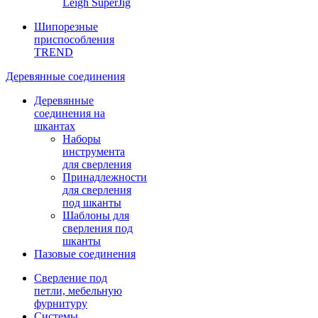
Leigh SuperJig
Шипорезные
приспособления
TREND
Деревянные соединения
Деревянные
соединения на
шкантах
Наборы
инструмента
для сверления
Принадлежности
для сверления
под шканты
Шаблоны для
сверления под
шканты
Пазовые соединения
Сверление под
петли, мебельную
фурнитуру
Системы