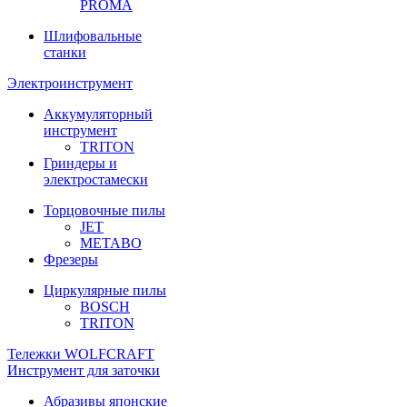
PROMA
Шлифовальные
станки
Электроинструмент
Аккумуляторный
инструмент
TRITON
Гриндеры и
электростамески
Торцовочные пилы
JET
METABO
Фрезеры
Циркулярные пилы
BOSCH
TRITON
Тележки WOLFCRAFT
Инструмент для заточки
Абразивы японские