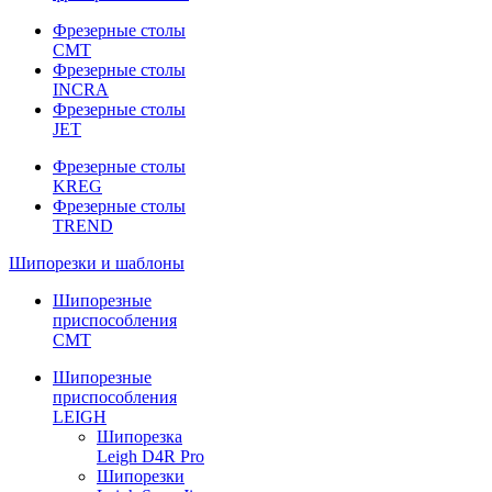
Фрезерные столы
CMT
Фрезерные столы
INCRA
Фрезерные столы
JET
Фрезерные столы
KREG
Фрезерные столы
TREND
Шипорезки и шаблоны
Шипорезные
приспособления
CMT
Шипорезные
приспособления
LEIGH
Шипорезка
Leigh D4R Pro
Шипорезки