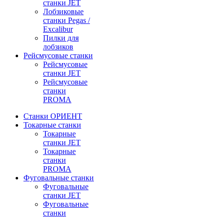
станки JET
Лобзиковые
станки Pegas /
Excalibur
Пилки для
лобзиков
Рейсмусовые станки
Рейсмусовые
станки JET
Рейсмусовые
станки
PROMA
Станки ОРИЕНТ
Токарные станки
Toкарные
станки JET
Токарные
станки
PROMA
Фуговальные станки
Фуговальные
станки JET
Фуговальные
станки