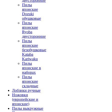
двусторонние
Пилы
японские
Dozuki
обушковые
Пилы
японские
Ryoba
двусторонние
Пилы
японские
безобушковые
Kataba
Kariwaku
Пилы
японские в
наборах
Пилы
японские
складные
Лобзики ручные
Ножовки
(европейские и
японские)
Пилы выкружные