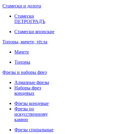
Стамески и долота
Стамески
ПЕТРОГРАДЪ
Стамески японские
Топоры, мачете, тёсла
Мачете
Топоры
Фрезы и наборы фрез
Алмазные фрезы
Наборы фрез
концевых
Фрезы концевые
Фрезы по
искусственному
камню
Фрезы спиральные