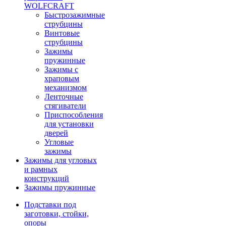
WOLFCRAFT
Быстрозажимные
струбцины
Винтовые
струбцины
Зажимы
пружинные
Зажимы с
храповым
механизмом
Ленточные
стягиватели
Приспособления
для установки
дверей
Угловые
зажимы
Зажимы для угловых
и рамных
конструкций
Зажимы пружинные
Подставки под
заготовки, стойки,
опоры