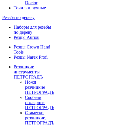
Doctor
Точилки ручные
Резьба по дереву
Наборы для резьбы
по дереву
Резцы Auriou
Резцы Crown Hand
Tools
Резцы Narex Profi
Резчицкие
инструменты
ПЕТРОГРАДЪ
Ножи
резчицкие
ПЕТРОГРАДЪ
Скобели
столярные
ПЕТРОГРАДЪ
Стамески
резчицкие,
ПЕТРОГРАДЪ