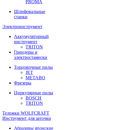
PROMA
Шлифовальные
станки
Электроинструмент
Аккумуляторный
инструмент
TRITON
Гриндеры и
электростамески
Торцовочные пилы
JET
METABO
Фрезеры
Циркулярные пилы
BOSCH
TRITON
Тележки WOLFCRAFT
Инструмент для заточки
Абразивы японские