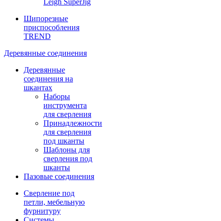
Leigh SuperJig
Шипорезные
приспособления
TREND
Деревянные соединения
Деревянные
соединения на
шкантах
Наборы
инструмента
для сверления
Принадлежности
для сверления
под шканты
Шаблоны для
сверления под
шканты
Пазовые соединения
Сверление под
петли, мебельную
фурнитуру
Системы