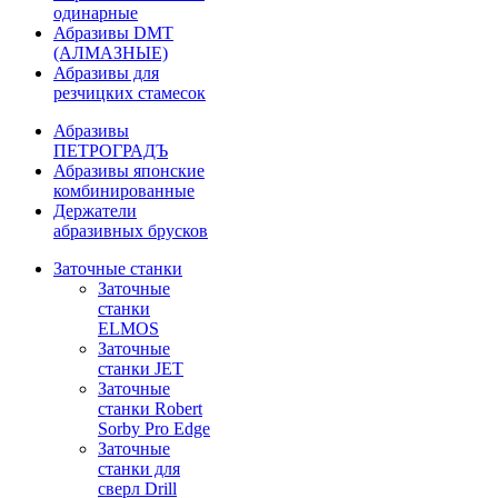
одинарные
Абразивы DMT
(АЛМАЗНЫЕ)
Абразивы для
резчицких стамесок
Абразивы
ПЕТРОГРАДЪ
Абразивы японские
комбинированные
Держатели
абразивных брусков
Заточные станки
Заточные
станки
ELMOS
Заточные
станки JET
Заточные
станки Robert
Sorby Pro Edge
Заточные
станки для
сверл Drill