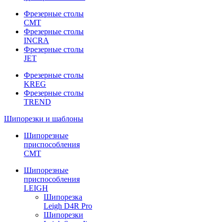
Фрезерные столы
CMT
Фрезерные столы
INCRA
Фрезерные столы
JET
Фрезерные столы
KREG
Фрезерные столы
TREND
Шипорезки и шаблоны
Шипорезные
приспособления
CMT
Шипорезные
приспособления
LEIGH
Шипорезка
Leigh D4R Pro
Шипорезки