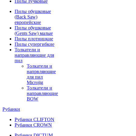
Пилы лучковые
Пилы обушковые
(Back Saw)
европейские
Пилы обушковые
(Gents Saw) малые
Пилы плотницкие
Пилы супергибкие
Толкатели и
направляющие для
пил
Толкатели и
напрвляющие
для пил
Microjig
Толкатели и
направляющие
BOW
Рубанки
Рубанки CLIFTON
Рубанки CROWN
Рубанки DICTUM