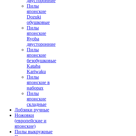
двусторонние
Пилы
японские
Dozuki
обушковые
Пилы
японские
Ryoba
двусторонние
Пилы
японские
безобушковые
Kataba
Kariwaku
Пилы
японские в
наборах
Пилы
японские
складные
Лобзики ручные
Ножовки
(европейские и
японские)
Пилы выкружные