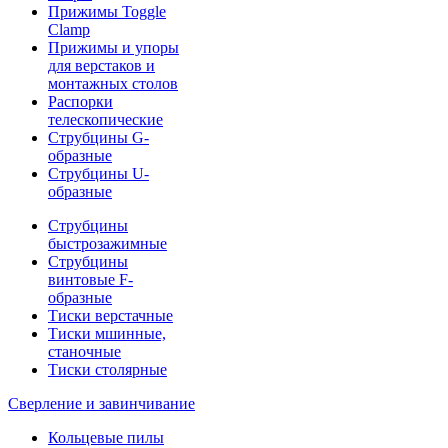
Прижимы Toggle
Clamp
Прижимы и упоры
для верстаков и
монтажных столов
Распорки
телескопические
Струбцины G-
образные
Струбцины U-
образные
Струбцины
быстрозажимные
Струбцины
винтовые F-
образные
Тиски верстачные
Тиски мшинные,
станочные
Тиски столярные
Сверление и завинчивание
Кольцевые пилы