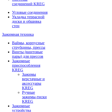
соединений KREG
Угловые соединения
Укладка террасной
доски и обшивка
стен
Зажимная техника
Ваймы, корпусные
струбцины, прессы
Винты (винтовые
пары) для прессов
Зажимные
приспособления
KREG
Зажимы
верстачные и
аксессуары
KREG
Ручные
зажимы-тиски
KREG
Зажимные
устройства