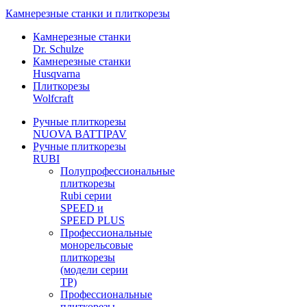
Камнерезные станки и плиткорезы
Камнерезные станки
Dr. Schulze
Камнерезные станки
Husqvarna
Плиткорезы
Wolfcraft
Ручные плиткорезы
NUOVA BATTIPAV
Ручные плиткорезы
RUBI
Полупрофессиональные
плиткорезы
Rubi серии
SPEED и
SPEED PLUS
Профессиональные
монорельсовые
плиткорезы
(модели серии
TP)
Профессиональные
плиткорезы