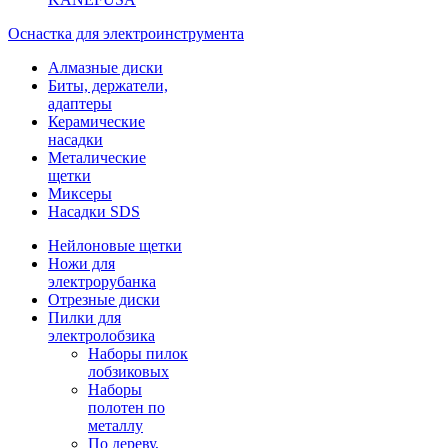
Оснастка для электроинструмента
Алмазные диски
Биты, держатели,
адаптеры
Керамические
насадки
Металические
щетки
Миксеры
Насадки SDS
Нейлоновые щетки
Ножи для
электрорубанка
Отрезные диски
Пилки для
электролобзика
Наборы пилок
лобзиковых
Наборы
полотен по
металлу
По дереву,