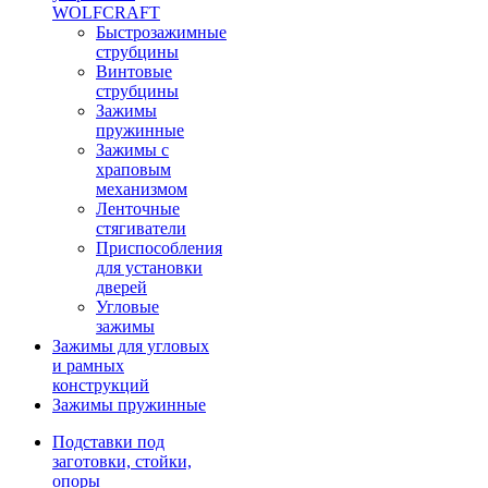
WOLFCRAFT
Быстрозажимные
струбцины
Винтовые
струбцины
Зажимы
пружинные
Зажимы с
храповым
механизмом
Ленточные
стягиватели
Приспособления
для установки
дверей
Угловые
зажимы
Зажимы для угловых
и рамных
конструкций
Зажимы пружинные
Подставки под
заготовки, стойки,
опоры