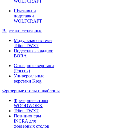
WOLFCRAFT
Штативы и
подставки
WOLFCRAFT
Верстаки столярные
Модульная система
Triton TWX7
Подстолье складное
BORA
Столярные верстаки
(Россия)
Универсальные
верстаки Kreg
Фрезерные столы и шаблоны
Фрезерные столы
WOODWORK
Triton TWX7
Позиционеры
INCRA для
фрезерных столов