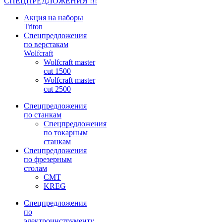
СПЕЦПРЕДЛОЖЕНИЯ !!!
Акция на наборы
Triton
Спецпредложения
по верстакам
Wolfcraft
Wolfcraft master
cut 1500
Wolfcraft master
cut 2500
Спецпредложения
по станкам
Спецпредложения
по токарным
станкам
Спецпредложения
по фрезерным
столам
CMT
KREG
Спецпредложения
по
электроинструменту