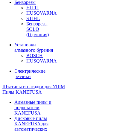
Бензорезы
HILTI
HUSQVARNA
STIHL
Бензорезы
SOLO
(Германия)
Установки
алмазного бурения
BOSCH
HUSQVARNA
Электрические
резчики
Штативы и насадки для УШМ
Пилы KANEFUSA
Алмазные пилы и
подрезатели
KANEFUSA
Дисковые пилы
KANEFUSA для
автоматических