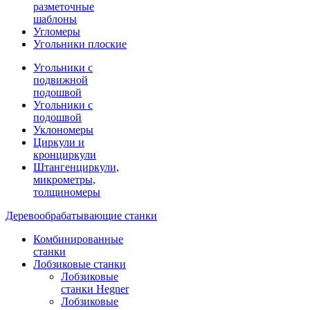
разметочные
шаблоны
Угломеры
Угольники плоские
Угольники с
подвижной
подошвой
Угольники с
подошвой
Уклономеры
Циркули и
кронциркули
Штангенциркули,
микрометры,
толщиномеры
Деревообрабатывающие станки
Комбинированные
станки
Лобзиковые станки
Лобзиковые
станки Hegner
Лобзиковые