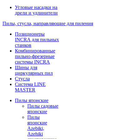
Угловые насадки на
дрели и удлинители
Пилы, стусла, направляющие для пиления
Позиционеры
INCRA для пильных
станков
Комбинированные
пильно-фрезерные
системы INCRA
Шины для
циркулярных пил
Стусла
Система LINE
MASTER
Пилы японские
Пилы садовые
японские
Пилы
японские
Azebiki,
Azehiki