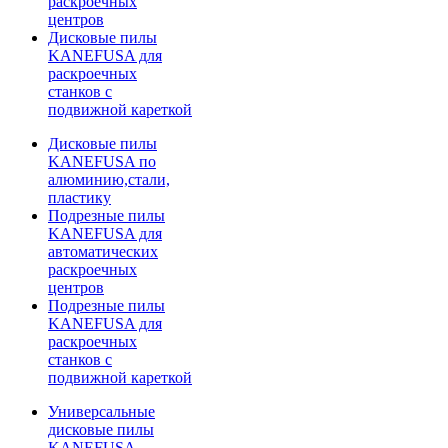
раскроечных
центров
Дисковые пилы
KANEFUSA для
раскроечных
станков с
подвижной кареткой
Дисковые пилы
KANEFUSA по
алюминию,стали,
пластику
Подрезные пилы
KANEFUSA для
автоматических
раскроечных
центров
Подрезные пилы
KANEFUSA для
раскроечных
станков с
подвижной кареткой
Универсальные
дисковые пилы
KANEFUSA