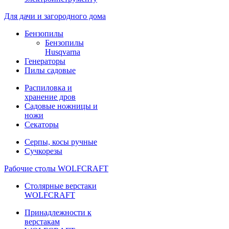
Для дачи и загородного дома
Бензопилы
Бензопилы
Husqvarna
Генераторы
Пилы садовые
Распиловка и
хранение дров
Садовые ножницы и
ножи
Секаторы
Серпы, косы ручные
Сучкорезы
Рабочие столы WOLFCRAFT
Столярные верстаки
WOLFCRAFT
Принадлежности к
верстакам