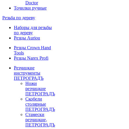
Doctor
Точилки ручные
Резьба по дереву
Наборы для резьбы
по дереву
Резцы Auriou
Резцы Crown Hand
Tools
Резцы Narex Profi
Резчицкие
инструменты
ПЕТРОГРАДЪ
Ножи
резчицкие
ПЕТРОГРАДЪ
Скобели
столярные
ПЕТРОГРАДЪ
Стамески
резчицкие,
ПЕТРОГРАДЪ