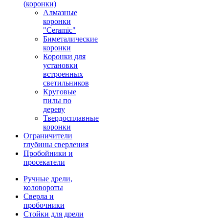
(коронки)
Алмазные
коронки
"Ceramic"
Биметалические
коронки
Коронки для
установки
встроенных
светильников
Круговые
пилы по
дереву
Твердосплавные
коронки
Ограничители
глубины сверления
Пробойники и
просекатели
Ручные дрели,
коловороты
Сверла и
пробочники
Стойки для дрели