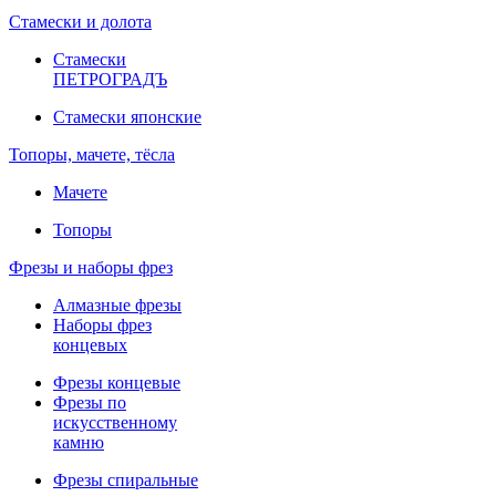
Стамески и долота
Стамески
ПЕТРОГРАДЪ
Стамески японские
Топоры, мачете, тёсла
Мачете
Топоры
Фрезы и наборы фрез
Алмазные фрезы
Наборы фрез
концевых
Фрезы концевые
Фрезы по
искусственному
камню
Фрезы спиральные