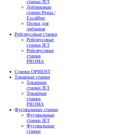
станки JET
Лобзиковые
станки Pegas /
Excalibur
Пилки для
лобзиков
Рейсмусовые станки
Рейсмусовые
станки JET
Рейсмусовые
станки
PROMA
Станки ОРИЕНТ
Токарные станки
Toкарные
станки JET
Токарные
станки
PROMA
Фуговальные станки
Фуговальные
станки JET
Фуговальные
станки