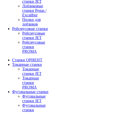
станки JET
Лобзиковые
станки Pegas /
Excalibur
Пилки для
лобзиков
Рейсмусовые станки
Рейсмусовые
станки JET
Рейсмусовые
станки
PROMA
Станки ОРИЕНТ
Токарные станки
Toкарные
станки JET
Токарные
станки
PROMA
Фуговальные станки
Фуговальные
станки JET
Фуговальные
станки