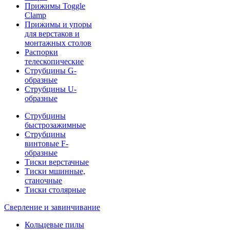
Прижимы Toggle
Clamp
Прижимы и упоры
для верстаков и
монтажных столов
Распорки
телескопические
Струбцины G-
образные
Струбцины U-
образные
Струбцины
быстрозажимные
Струбцины
винтовые F-
образные
Тиски верстачные
Тиски мшинные,
станочные
Тиски столярные
Сверление и завинчивание
Кольцевые пилы