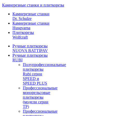
Камнерезные станки и плиткорезы
Камнерезные станки
Dr. Schulze
Камнерезные станки
Husqvarna
Плиткорезы
Wolfcraft
Ручные плиткорезы
NUOVA BATTIPAV
Ручные плиткорезы
RUBI
Полупрофессиональные
плиткорезы
Rubi серии
SPEED и
SPEED PLUS
Профессиональные
монорельсовые
плиткорезы
(модели серии
TP)
Профессиональные
плиткорезы