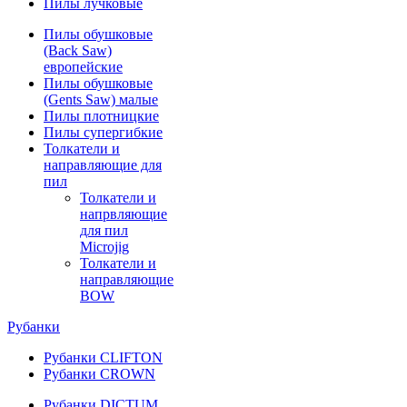
Пилы лучковые
Пилы обушковые
(Back Saw)
европейские
Пилы обушковые
(Gents Saw) малые
Пилы плотницкие
Пилы супергибкие
Толкатели и
направляющие для
пил
Толкатели и
напрвляющие
для пил
Microjig
Толкатели и
направляющие
BOW
Рубанки
Рубанки CLIFTON
Рубанки CROWN
Рубанки DICTUM