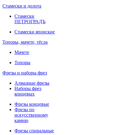
Стамески и долота
Стамески
ПЕТРОГРАДЪ
Стамески японские
Топоры, мачете, тёсла
Мачете
Топоры
Фрезы и наборы фрез
Алмазные фрезы
Наборы фрез
концевых
Фрезы концевые
Фрезы по
искусственному
камню
Фрезы спиральные