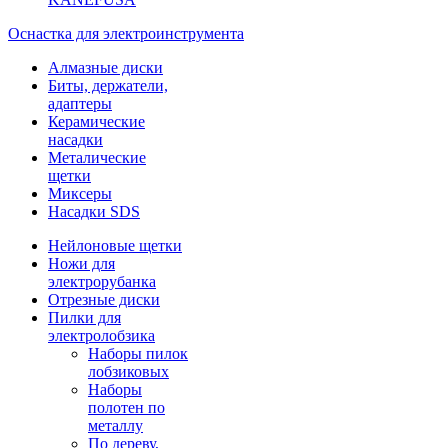
Оснастка для электроинструмента
Алмазные диски
Биты, держатели,
адаптеры
Керамические
насадки
Металические
щетки
Миксеры
Насадки SDS
Нейлоновые щетки
Ножи для
электрорубанка
Отрезные диски
Пилки для
электролобзика
Наборы пилок
лобзиковых
Наборы
полотен по
металлу
По дереву,