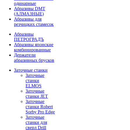
одинарные
Абразивы DMT
(АЛМАЗНЫЕ)
Абразивы для
резчицких стамесок
Абразивы
ПЕТРОГРАДЪ
Абразивы японские
комбинированные
Держатели
абразивных брусков
Заточные станки
Заточные
станки
ELMOS
Заточные
станки JET
Заточные
станки Robert
Sorby Pro Edge
Заточные
станки для
сверл Drill