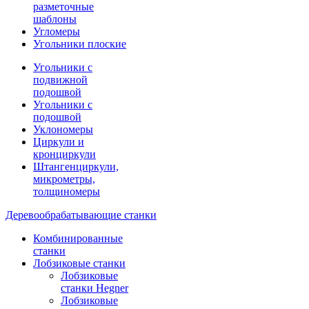
разметочные
шаблоны
Угломеры
Угольники плоские
Угольники с
подвижной
подошвой
Угольники с
подошвой
Уклономеры
Циркули и
кронциркули
Штангенциркули,
микрометры,
толщиномеры
Деревообрабатывающие станки
Комбинированные
станки
Лобзиковые станки
Лобзиковые
станки Hegner
Лобзиковые