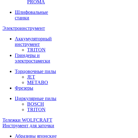
PROMA
Шлифовальные
станки
Электроинструмент
Аккумуляторный
инструмент
TRITON
Гриндеры и
электростамески
Торцовочные пилы
JET
METABO
Фрезеры
Циркулярные пилы
BOSCH
TRITON
Тележки WOLFCRAFT
Инструмент для заточки
Абразивы японские