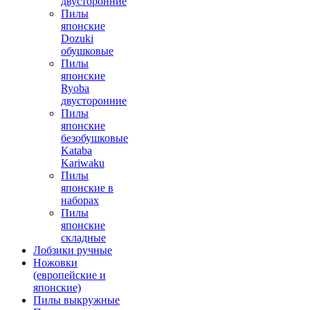
двусторонние
Пилы
японские
Dozuki
обушковые
Пилы
японские
Ryoba
двусторонние
Пилы
японские
безобушковые
Kataba
Kariwaku
Пилы
японские в
наборах
Пилы
японские
складные
Лобзики ручные
Ножовки
(европейские и
японские)
Пилы выкружные