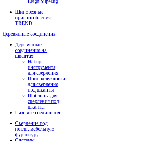
Leigh SuperJig
Шипорезные
приспособления
TREND
Деревянные соединения
Деревянные
соединения на
шкантах
Наборы
инструмента
для сверления
Принадлежности
для сверления
под шканты
Шаблоны для
сверления под
шканты
Пазовые соединения
Сверление под
петли, мебельную
фурнитуру
Системы