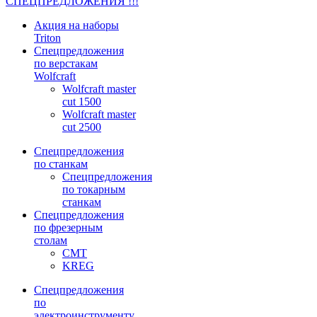
СПЕЦПРЕДЛОЖЕНИЯ !!!
Акция на наборы
Triton
Спецпредложения
по верстакам
Wolfcraft
Wolfcraft master
cut 1500
Wolfcraft master
cut 2500
Спецпредложения
по станкам
Спецпредложения
по токарным
станкам
Спецпредложения
по фрезерным
столам
CMT
KREG
Спецпредложения
по
электроинструменту