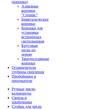
(коронки)
Алмазные
коронки
"Ceramic"
Биметалические
коронки
Коронки для
установки
встроенных
светильников
Круговые
пилы по
дереву
Твердосплавные
коронки
Ограничители
глубины сверления
Пробойники и
просекатели
Ручные дрели,
коловороты
Сверла и
пробочники
Стойки для дрели