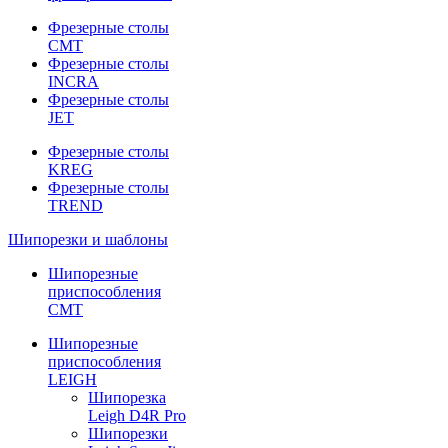
Фрезерные столы
CMT
Фрезерные столы
INCRA
Фрезерные столы
JET
Фрезерные столы
KREG
Фрезерные столы
TREND
Шипорезки и шаблоны
Шипорезные
приспособления
CMT
Шипорезные
приспособления
LEIGH
Шипорезка
Leigh D4R Pro
Шипорезки