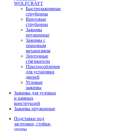
WOLFCRAFT
Быстрозажимные
струбцины
Винтовые
струбцины
Зажимы
пружинные
Зажимы с
храповым
механизмом
Ленточные
стягиватели
Приспособления
для установки
дверей
Угловые
зажимы
Зажимы для угловых
и рамных
конструкций
Зажимы пружинные
Подставки под
заготовки, стойки,
опоры