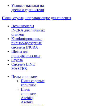
Угловые насадки на
дрели и удлинители
Пилы, стусла, направляющие для пиления
Позиционеры
INCRA для пильных
станков
Комбинированные
пильно-фрезерные
системы INCRA
Шины для
циркулярных пил
Стусла
Система LINE
MASTER
Пилы японские
Пилы садовые
японские
Пилы
японские
Azebiki,
Azehiki