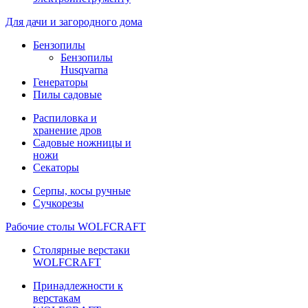
Для дачи и загородного дома
Бензопилы
Бензопилы
Husqvarna
Генераторы
Пилы садовые
Распиловка и
хранение дров
Садовые ножницы и
ножи
Секаторы
Серпы, косы ручные
Сучкорезы
Рабочие столы WOLFCRAFT
Столярные верстаки
WOLFCRAFT
Принадлежности к
верстакам