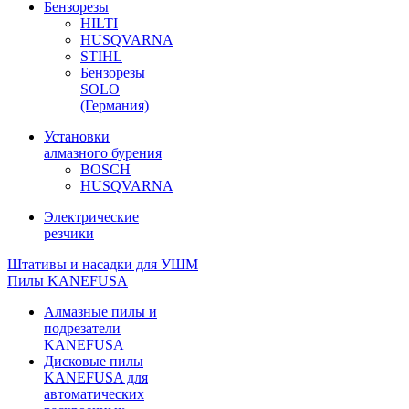
Бензорезы
HILTI
HUSQVARNA
STIHL
Бензорезы
SOLO
(Германия)
Установки
алмазного бурения
BOSCH
HUSQVARNA
Электрические
резчики
Штативы и насадки для УШМ
Пилы KANEFUSA
Алмазные пилы и
подрезатели
KANEFUSA
Дисковые пилы
KANEFUSA для
автоматических