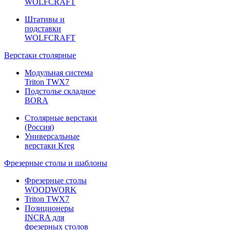
WOLFCRAFT
Штативы и
подставки
WOLFCRAFT
Верстаки столярные
Модульная система
Triton TWX7
Подстолье складное
BORA
Столярные верстаки
(Россия)
Универсальные
верстаки Kreg
Фрезерные столы и шаблоны
Фрезерные столы
WOODWORK
Triton TWX7
Позиционеры
INCRA для
фрезерных столов