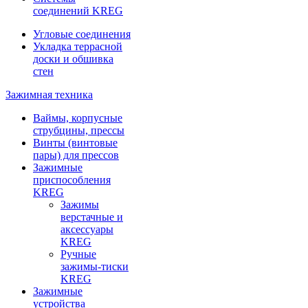
соединений KREG
Угловые соединения
Укладка террасной
доски и обшивка
стен
Зажимная техника
Ваймы, корпусные
струбцины, прессы
Винты (винтовые
пары) для прессов
Зажимные
приспособления
KREG
Зажимы
верстачные и
аксессуары
KREG
Ручные
зажимы-тиски
KREG
Зажимные
устройства