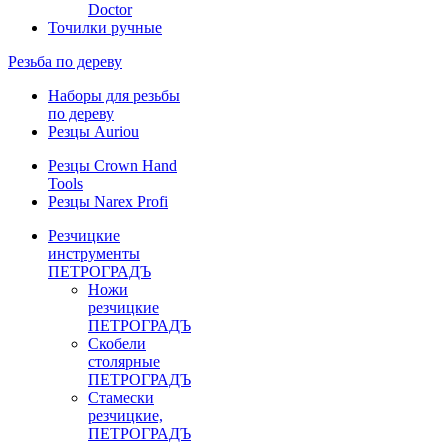
Doctor
Точилки ручные
Резьба по дереву
Наборы для резьбы
по дереву
Резцы Auriou
Резцы Crown Hand
Tools
Резцы Narex Profi
Резчицкие
инструменты
ПЕТРОГРАДЪ
Ножи
резчицкие
ПЕТРОГРАДЪ
Скобели
столярные
ПЕТРОГРАДЪ
Стамески
резчицкие,
ПЕТРОГРАДЪ