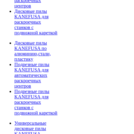
раскроечных
центров
Дисковые пилы
KANEFUSA для
раскроечных
станков с
подвижной кареткой
Дисковые пилы
KANEFUSA по
алюминию,стали,
пластику
Подрезные пилы
KANEFUSA для
автоматических
раскроечных
центров
Подрезные пилы
KANEFUSA для
раскроечных
станков с
подвижной кареткой
Универсальные
дисковые пилы
KANEFUSA