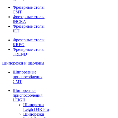
Фрезерные столы
CMT
Фрезерные столы
INCRA
Фрезерные столы
JET
Фрезерные столы
KREG
Фрезерные столы
TREND
Шипорезки и шаблоны
Шипорезные
приспособления
CMT
Шипорезные
приспособления
LEIGH
Шипорезка
Leigh D4R Pro
Шипорезки