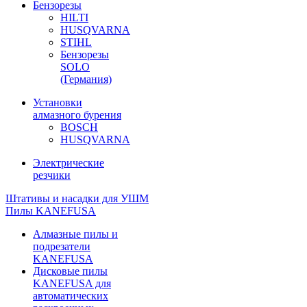
Бензорезы
HILTI
HUSQVARNA
STIHL
Бензорезы
SOLO
(Германия)
Установки
алмазного бурения
BOSCH
HUSQVARNA
Электрические
резчики
Штативы и насадки для УШМ
Пилы KANEFUSA
Алмазные пилы и
подрезатели
KANEFUSA
Дисковые пилы
KANEFUSA для
автоматических