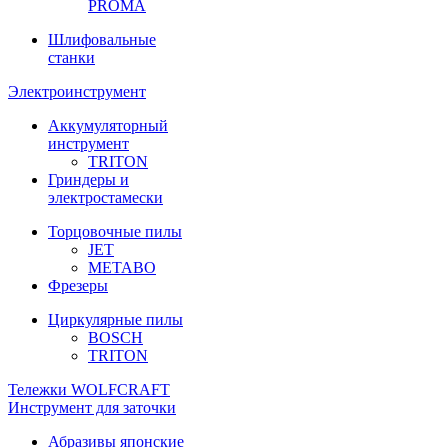
PROMA
Шлифовальные
станки
Электроинструмент
Аккумуляторный
инструмент
TRITON
Гриндеры и
электростамески
Торцовочные пилы
JET
METABO
Фрезеры
Циркулярные пилы
BOSCH
TRITON
Тележки WOLFCRAFT
Инструмент для заточки
Абразивы японские