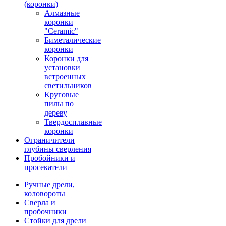
(коронки)
Алмазные
коронки
"Ceramic"
Биметалические
коронки
Коронки для
установки
встроенных
светильников
Круговые
пилы по
дереву
Твердосплавные
коронки
Ограничители
глубины сверления
Пробойники и
просекатели
Ручные дрели,
коловороты
Сверла и
пробочники
Стойки для дрели