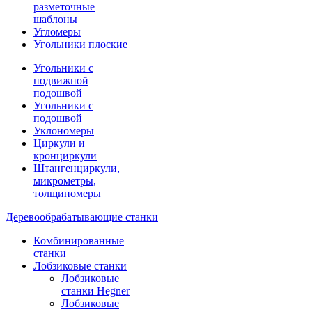
разметочные
шаблоны
Угломеры
Угольники плоские
Угольники с
подвижной
подошвой
Угольники с
подошвой
Уклономеры
Циркули и
кронциркули
Штангенциркули,
микрометры,
толщиномеры
Деревообрабатывающие станки
Комбинированные
станки
Лобзиковые станки
Лобзиковые
станки Hegner
Лобзиковые