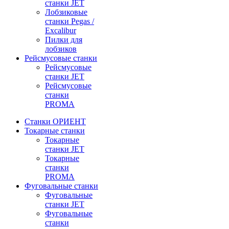
станки JET
Лобзиковые
станки Pegas /
Excalibur
Пилки для
лобзиков
Рейсмусовые станки
Рейсмусовые
станки JET
Рейсмусовые
станки
PROMA
Станки ОРИЕНТ
Токарные станки
Toкарные
станки JET
Токарные
станки
PROMA
Фуговальные станки
Фуговальные
станки JET
Фуговальные
станки