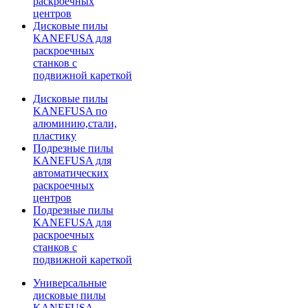
раскроечных
центров
Дисковые пилы
KANEFUSA для
раскроечных
станков с
подвижной кареткой
Дисковые пилы
KANEFUSA по
алюминию,стали,
пластику
Подрезные пилы
KANEFUSA для
автоматических
раскроечных
центров
Подрезные пилы
KANEFUSA для
раскроечных
станков с
подвижной кареткой
Универсальные
дисковые пилы
KANEFUSA