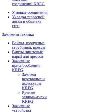
соединений KREG
Угловые соединения
Укладка террасной
доски и обшивка
стен
Зажимная техника
Ваймы, корпусные
струбцины, прессы
Винты (винтовые
пары) для прессов
Зажимные
приспособления
KREG
Зажимы
верстачные и
аксессуары
KREG
Ручные
зажимы-тиски
KREG
Зажимные
устройства