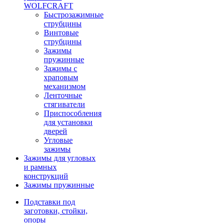
WOLFCRAFT
Быстрозажимные
струбцины
Винтовые
струбцины
Зажимы
пружинные
Зажимы с
храповым
механизмом
Ленточные
стягиватели
Приспособления
для установки
дверей
Угловые
зажимы
Зажимы для угловых
и рамных
конструкций
Зажимы пружинные
Подставки под
заготовки, стойки,
опоры