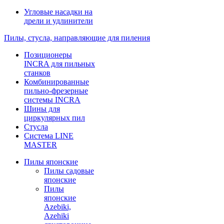
Угловые насадки на
дрели и удлинители
Пилы, стусла, направляющие для пиления
Позиционеры
INCRA для пильных
станков
Комбинированные
пильно-фрезерные
системы INCRA
Шины для
циркулярных пил
Стусла
Система LINE
MASTER
Пилы японские
Пилы садовые
японские
Пилы
японские
Azebiki,
Azehiki