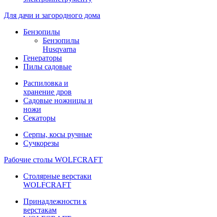
Для дачи и загородного дома
Бензопилы
Бензопилы
Husqvarna
Генераторы
Пилы садовые
Распиловка и
хранение дров
Садовые ножницы и
ножи
Секаторы
Серпы, косы ручные
Сучкорезы
Рабочие столы WOLFCRAFT
Столярные верстаки
WOLFCRAFT
Принадлежности к
верстакам