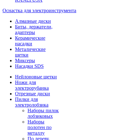
Оснастка для электроинструмента
Алмазные диски
Биты, держатели,
адаптеры
Керамические
насадки
Металические
щетки
Миксеры
Насадки SDS
Нейлоновые щетки
Ножи для
электрорубанка
Отрезные диски
Пилки для
электролобзика
Наборы пилок
лобзиковых
Наборы
полотен по
металлу
По дереву,