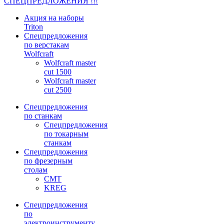
СПЕЦПРЕДЛОЖЕНИЯ !!!
Акция на наборы
Triton
Спецпредложения
по верстакам
Wolfcraft
Wolfcraft master
cut 1500
Wolfcraft master
cut 2500
Спецпредложения
по станкам
Спецпредложения
по токарным
станкам
Спецпредложения
по фрезерным
столам
CMT
KREG
Спецпредложения
по
электроинструменту