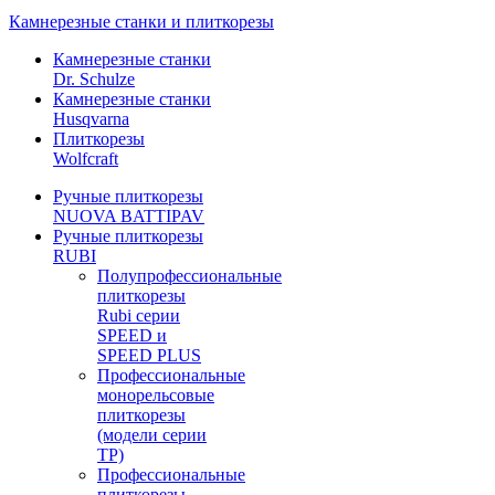
Камнерезные станки и плиткорезы
Камнерезные станки
Dr. Schulze
Камнерезные станки
Husqvarna
Плиткорезы
Wolfcraft
Ручные плиткорезы
NUOVA BATTIPAV
Ручные плиткорезы
RUBI
Полупрофессиональные
плиткорезы
Rubi серии
SPEED и
SPEED PLUS
Профессиональные
монорельсовые
плиткорезы
(модели серии
TP)
Профессиональные
плиткорезы