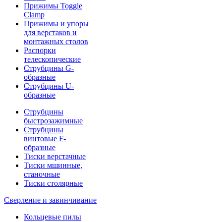
Прижимы Toggle
Clamp
Прижимы и упоры
для верстаков и
монтажных столов
Распорки
телескопические
Струбцины G-
образные
Струбцины U-
образные
Струбцины
быстрозажимные
Струбцины
винтовые F-
образные
Тиски верстачные
Тиски мшинные,
станочные
Тиски столярные
Сверление и завинчивание
Кольцевые пилы