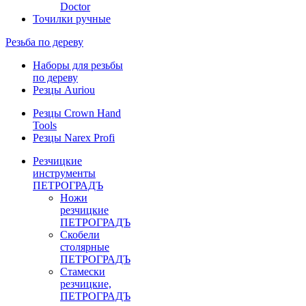
Doctor
Точилки ручные
Резьба по дереву
Наборы для резьбы
по дереву
Резцы Auriou
Резцы Crown Hand
Tools
Резцы Narex Profi
Резчицкие
инструменты
ПЕТРОГРАДЪ
Ножи
резчицкие
ПЕТРОГРАДЪ
Скобели
столярные
ПЕТРОГРАДЪ
Стамески
резчицкие,
ПЕТРОГРАДЪ