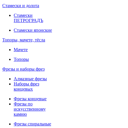
Стамески и долота
Стамески
ПЕТРОГРАДЪ
Стамески японские
Топоры, мачете, тёсла
Мачете
Топоры
Фрезы и наборы фрез
Алмазные фрезы
Наборы фрез
концевых
Фрезы концевые
Фрезы по
искусственному
камню
Фрезы спиральные