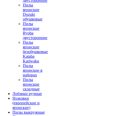
двусторонние
Пилы
японские
Dozuki
обушковые
Пилы
японские
Ryoba
двусторонние
Пилы
японские
безобушковые
Kataba
Kariwaku
Пилы
японские в
наборах
Пилы
японские
складные
Лобзики ручные
Ножовки
(европейские и
японские)
Пилы выкружные