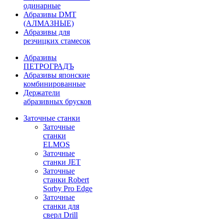
одинарные
Абразивы DMT
(АЛМАЗНЫЕ)
Абразивы для
резчицких стамесок
Абразивы
ПЕТРОГРАДЪ
Абразивы японские
комбинированные
Держатели
абразивных брусков
Заточные станки
Заточные
станки
ELMOS
Заточные
станки JET
Заточные
станки Robert
Sorby Pro Edge
Заточные
станки для
сверл Drill