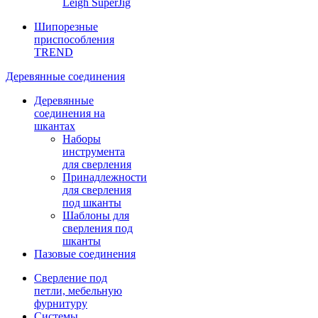
Leigh SuperJig
Шипорезные
приспособления
TREND
Деревянные соединения
Деревянные
соединения на
шкантах
Наборы
инструмента
для сверления
Принадлежности
для сверления
под шканты
Шаблоны для
сверления под
шканты
Пазовые соединения
Сверление под
петли, мебельную
фурнитуру
Системы