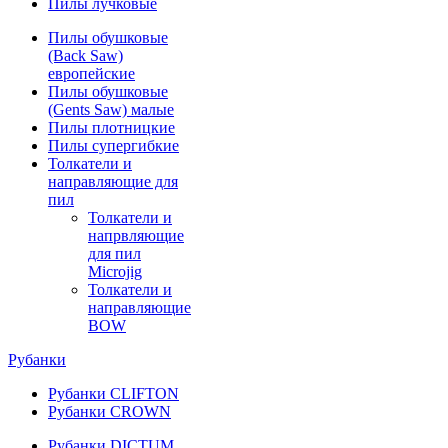
Пилы лучковые
Пилы обушковые
(Back Saw)
европейские
Пилы обушковые
(Gents Saw) малые
Пилы плотницкие
Пилы супергибкие
Толкатели и
направляющие для
пил
Толкатели и
напрвляющие
для пил
Microjig
Толкатели и
направляющие
BOW
Рубанки
Рубанки CLIFTON
Рубанки CROWN
Рубанки DICTUM