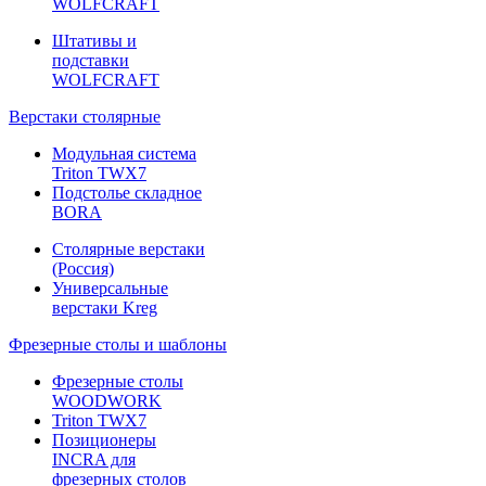
WOLFCRAFT
Штативы и
подставки
WOLFCRAFT
Верстаки столярные
Модульная система
Triton TWX7
Подстолье складное
BORA
Столярные верстаки
(Россия)
Универсальные
верстаки Kreg
Фрезерные столы и шаблоны
Фрезерные столы
WOODWORK
Triton TWX7
Позиционеры
INCRA для
фрезерных столов