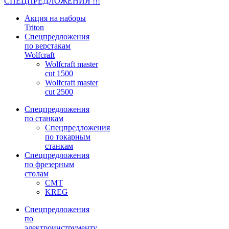
СПЕЦПРЕДЛОЖЕНИЯ !!!
Акция на наборы
Triton
Спецпредложения
по верстакам
Wolfcraft
Wolfcraft master
cut 1500
Wolfcraft master
cut 2500
Спецпредложения
по станкам
Спецпредложения
по токарным
станкам
Спецпредложения
по фрезерным
столам
CMT
KREG
Спецпредложения
по
электроинструменту