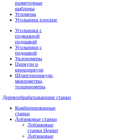
разметочные
шаблоны
Угломеры
Угольники плоские
Угольники с
подвижной
подошвой
Угольники с
подошвой
Уклономеры
Циркули и
кронциркули
Штангенциркули,
микрометры,
толщиномеры
Деревообрабатывающие станки
Комбинированные
станки
Лобзиковые станки
Лобзиковые
станки Hegner
Лобзиковые