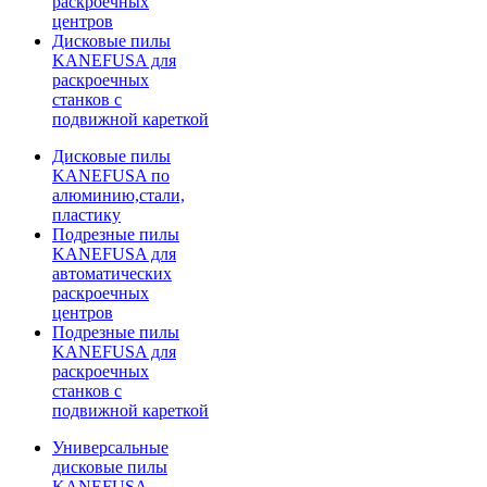
раскроечных
центров
Дисковые пилы
KANEFUSA для
раскроечных
станков с
подвижной кареткой
Дисковые пилы
KANEFUSA по
алюминию,стали,
пластику
Подрезные пилы
KANEFUSA для
автоматических
раскроечных
центров
Подрезные пилы
KANEFUSA для
раскроечных
станков с
подвижной кареткой
Универсальные
дисковые пилы
KANEFUSA