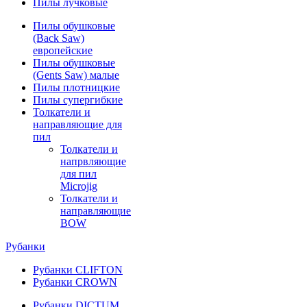
Пилы лучковые
Пилы обушковые
(Back Saw)
европейские
Пилы обушковые
(Gents Saw) малые
Пилы плотницкие
Пилы супергибкие
Толкатели и
направляющие для
пил
Толкатели и
напрвляющие
для пил
Microjig
Толкатели и
направляющие
BOW
Рубанки
Рубанки CLIFTON
Рубанки CROWN
Рубанки DICTUM