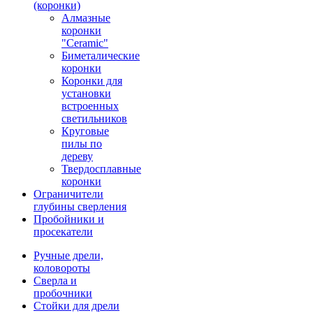
(коронки)
Алмазные
коронки
"Ceramic"
Биметалические
коронки
Коронки для
установки
встроенных
светильников
Круговые
пилы по
дереву
Твердосплавные
коронки
Ограничители
глубины сверления
Пробойники и
просекатели
Ручные дрели,
коловороты
Сверла и
пробочники
Стойки для дрели