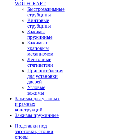
WOLFCRAFT
Быстрозажимные
струбцины
Винтовые
струбцины
Зажимы
пружинные
Зажимы с
храповым
механизмом
Ленточные
стягиватели
Приспособления
для установки
дверей
Угловые
зажимы
Зажимы для угловых
и рамных
конструкций
Зажимы пружинные
Подставки под
заготовки, стойки,
опоры