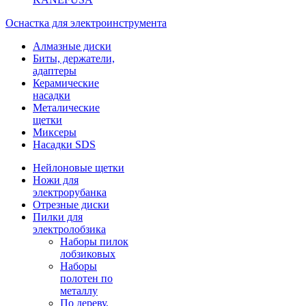
Оснастка для электроинструмента
Алмазные диски
Биты, держатели,
адаптеры
Керамические
насадки
Металические
щетки
Миксеры
Насадки SDS
Нейлоновые щетки
Ножи для
электрорубанка
Отрезные диски
Пилки для
электролобзика
Наборы пилок
лобзиковых
Наборы
полотен по
металлу
По дереву,