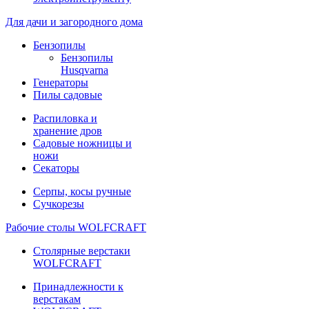
Для дачи и загородного дома
Бензопилы
Бензопилы
Husqvarna
Генераторы
Пилы садовые
Распиловка и
хранение дров
Садовые ножницы и
ножи
Секаторы
Серпы, косы ручные
Сучкорезы
Рабочие столы WOLFCRAFT
Столярные верстаки
WOLFCRAFT
Принадлежности к
верстакам