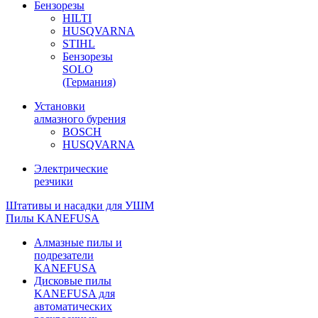
Бензорезы
HILTI
HUSQVARNA
STIHL
Бензорезы
SOLO
(Германия)
Установки
алмазного бурения
BOSCH
HUSQVARNA
Электрические
резчики
Штативы и насадки для УШМ
Пилы KANEFUSA
Алмазные пилы и
подрезатели
KANEFUSA
Дисковые пилы
KANEFUSA для
автоматических