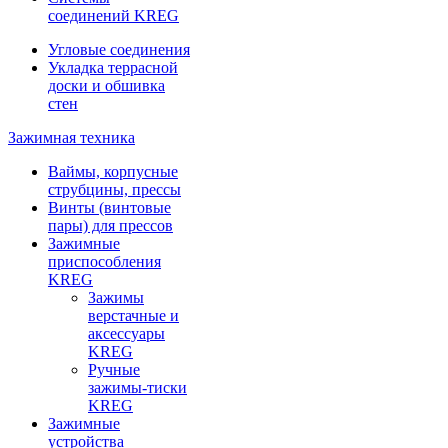
соединений KREG
Угловые соединения
Укладка террасной
доски и обшивка
стен
Зажимная техника
Ваймы, корпусные
струбцины, прессы
Винты (винтовые
пары) для прессов
Зажимные
приспособления
KREG
Зажимы
верстачные и
аксессуары
KREG
Ручные
зажимы-тиски
KREG
Зажимные
устройства