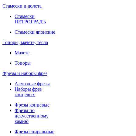
Стамески и долота
Стамески
ПЕТРОГРАДЪ
Стамески японские
Топоры, мачете, тёсла
Мачете
Топоры
Фрезы и наборы фрез
Алмазные фрезы
Наборы фрез
концевых
Фрезы концевые
Фрезы по
искусственному
камню
Фрезы спиральные