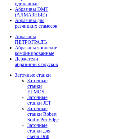
одинарные
Абразивы DMT
(АЛМАЗНЫЕ)
Абразивы для
резчицких стамесок
Абразивы
ПЕТРОГРАДЪ
Абразивы японские
комбинированные
Держатели
абразивных брусков
Заточные станки
Заточные
станки
ELMOS
Заточные
станки JET
Заточные
станки Robert
Sorby Pro Edge
Заточные
станки для
сверл Drill