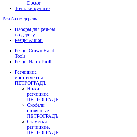
Doctor
Точилки ручные
Резьба по дереву
Наборы для резьбы
по дереву
Резцы Auriou
Резцы Crown Hand
Tools
Резцы Narex Profi
Резчицкие
инструменты
ПЕТРОГРАДЪ
Ножи
резчицкие
ПЕТРОГРАДЪ
Скобели
столярные
ПЕТРОГРАДЪ
Стамески
резчицкие,
ПЕТРОГРАДЪ