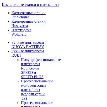
Камнерезные станки и плиткорезы
Камнерезные станки
Dr. Schulze
Камнерезные станки
Husqvarna
Плиткорезы
Wolfcraft
Ручные плиткорезы
NUOVA BATTIPAV
Ручные плиткорезы
RUBI
Полупрофессиональные
плиткорезы
Rubi серии
SPEED и
SPEED PLUS
Профессиональные
монорельсовые
плиткорезы
(модели серии
TP)
Профессиональные
плиткорезы