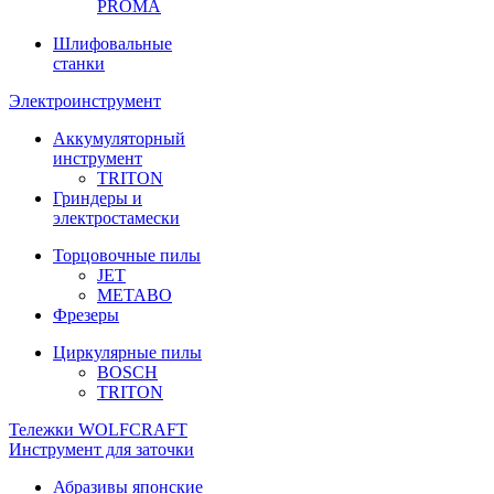
PROMA
Шлифовальные
станки
Электроинструмент
Аккумуляторный
инструмент
TRITON
Гриндеры и
электростамески
Торцовочные пилы
JET
METABO
Фрезеры
Циркулярные пилы
BOSCH
TRITON
Тележки WOLFCRAFT
Инструмент для заточки
Абразивы японские