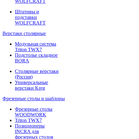
WOLFCRAFT
Штативы и
подставки
WOLFCRAFT
Верстаки столярные
Модульная система
Triton TWX7
Подстолье складное
BORA
Столярные верстаки
(Россия)
Универсальные
верстаки Kreg
Фрезерные столы и шаблоны
Фрезерные столы
WOODWORK
Triton TWX7
Позиционеры
INCRA для
фрезерных столов