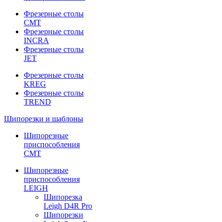
Фрезерные столы
CMT
Фрезерные столы
INCRA
Фрезерные столы
JET
Фрезерные столы
KREG
Фрезерные столы
TREND
Шипорезки и шаблоны
Шипорезные
приспособления
CMT
Шипорезные
приспособления
LEIGH
Шипорезка
Leigh D4R Pro
Шипорезки