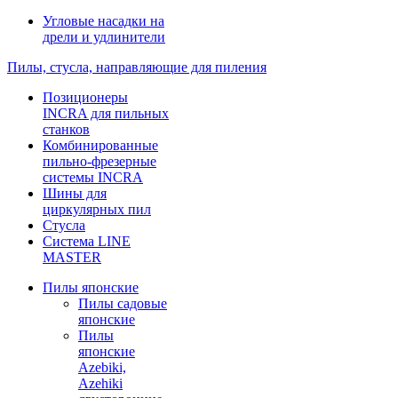
Угловые насадки на
дрели и удлинители
Пилы, стусла, направляющие для пиления
Позиционеры
INCRA для пильных
станков
Комбинированные
пильно-фрезерные
системы INCRA
Шины для
циркулярных пил
Стусла
Система LINE
MASTER
Пилы японские
Пилы садовые
японские
Пилы
японские
Azebiki,
Azehiki