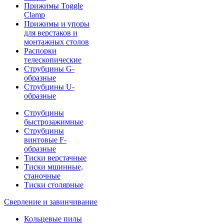
Прижимы Toggle
Clamp
Прижимы и упоры
для верстаков и
монтажных столов
Распорки
телескопические
Струбцины G-
образные
Струбцины U-
образные
Струбцины
быстрозажимные
Струбцины
винтовые F-
образные
Тиски верстачные
Тиски мшинные,
станочные
Тиски столярные
Сверление и завинчивание
Кольцевые пилы