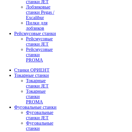
станки JET
Лобзиковые
станки Pegas /
Excalibur
Пилки для
лобзиков
Рейсмусовые станки
Рейсмусовые
станки JET
Рейсмусовые
станки
PROMA
Станки ОРИЕНТ
Токарные станки
Toкарные
станки JET
Токарные
станки
PROMA
Фуговальные станки
Фуговальные
станки JET
Фуговальные
станки