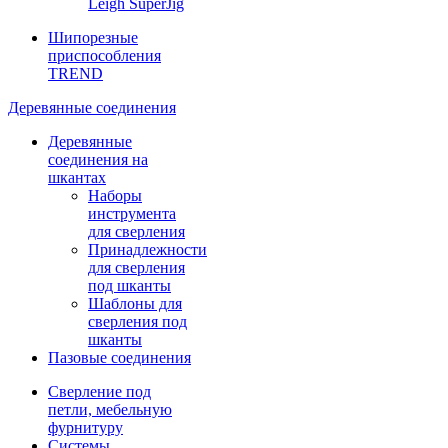
Leigh SuperJig
Шипорезные
приспособления
TREND
Деревянные соединения
Деревянные
соединения на
шкантах
Наборы
инструмента
для сверления
Принадлежности
для сверления
под шканты
Шаблоны для
сверления под
шканты
Пазовые соединения
Сверление под
петли, мебельную
фурнитуру
Системы