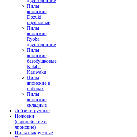
двусторонние
Пилы
японские
Dozuki
обушковые
Пилы
японские
Ryoba
двусторонние
Пилы
японские
безобушковые
Kataba
Kariwaku
Пилы
японские в
наборах
Пилы
японские
складные
Лобзики ручные
Ножовки
(европейские и
японские)
Пилы выкружные