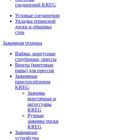
соединений KREG
Угловые соединения
Укладка террасной
доски и обшивка
стен
Зажимная техника
Ваймы, корпусные
струбцины, прессы
Винты (винтовые
пары) для прессов
Зажимные
приспособления
KREG
Зажимы
верстачные и
аксессуары
KREG
Ручные
зажимы-тиски
KREG
Зажимные
устройства