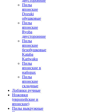
двусторонние
Пилы
японские
Dozuki
обушковые
Пилы
японские
Ryoba
двусторонние
Пилы
японские
безобушковые
Kataba
Kariwaku
Пилы
японские в
наборах
Пилы
японские
складные
Лобзики ручные
Ножовки
(европейские и
японские)
Пилы выкружные