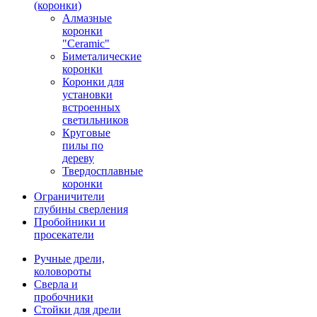
(коронки)
Алмазные
коронки
"Ceramic"
Биметалические
коронки
Коронки для
установки
встроенных
светильников
Круговые
пилы по
дереву
Твердосплавные
коронки
Ограничители
глубины сверления
Пробойники и
просекатели
Ручные дрели,
коловороты
Сверла и
пробочники
Стойки для дрели