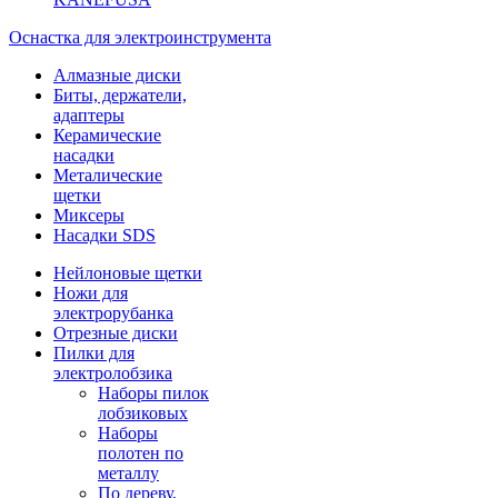
Оснастка для электроинструмента
Алмазные диски
Биты, держатели,
адаптеры
Керамические
насадки
Металические
щетки
Миксеры
Насадки SDS
Нейлоновые щетки
Ножи для
электрорубанка
Отрезные диски
Пилки для
электролобзика
Наборы пилок
лобзиковых
Наборы
полотен по
металлу
По дереву,