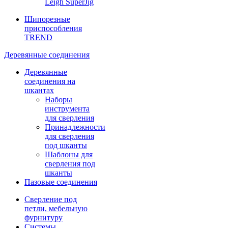
Leigh SuperJig
Шипорезные
приспособления
TREND
Деревянные соединения
Деревянные
соединения на
шкантах
Наборы
инструмента
для сверления
Принадлежности
для сверления
под шканты
Шаблоны для
сверления под
шканты
Пазовые соединения
Сверление под
петли, мебельную
фурнитуру
Системы