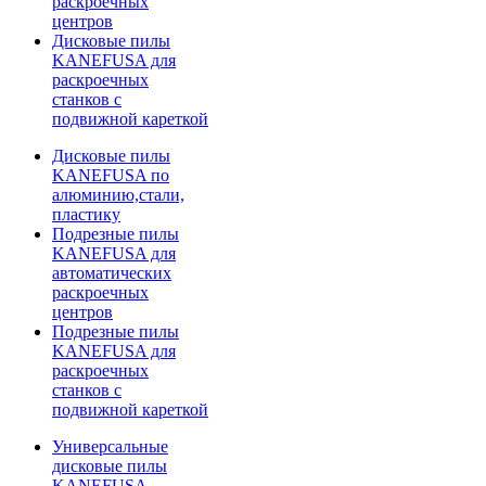
раскроечных
центров
Дисковые пилы
KANEFUSA для
раскроечных
станков с
подвижной кареткой
Дисковые пилы
KANEFUSA по
алюминию,стали,
пластику
Подрезные пилы
KANEFUSA для
автоматических
раскроечных
центров
Подрезные пилы
KANEFUSA для
раскроечных
станков с
подвижной кареткой
Универсальные
дисковые пилы
KANEFUSA