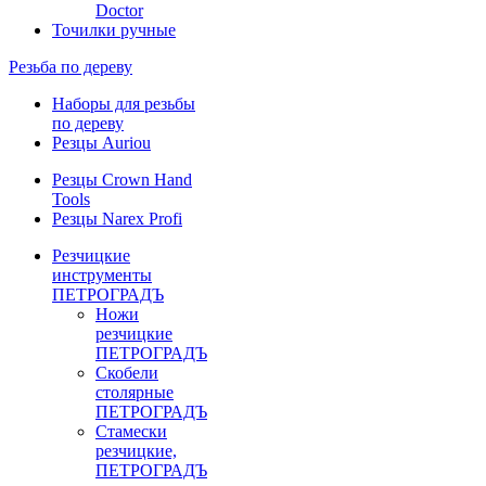
Doctor
Точилки ручные
Резьба по дереву
Наборы для резьбы
по дереву
Резцы Auriou
Резцы Crown Hand
Tools
Резцы Narex Profi
Резчицкие
инструменты
ПЕТРОГРАДЪ
Ножи
резчицкие
ПЕТРОГРАДЪ
Скобели
столярные
ПЕТРОГРАДЪ
Стамески
резчицкие,
ПЕТРОГРАДЪ