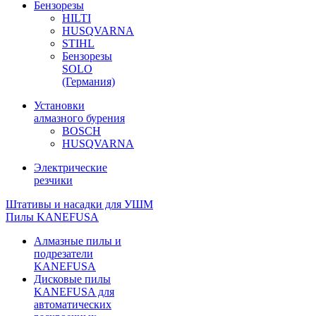
Бензорезы
HILTI
HUSQVARNA
STIHL
Бензорезы
SOLO
(Германия)
Установки
алмазного бурения
BOSCH
HUSQVARNA
Электрические
резчики
Штативы и насадки для УШМ
Пилы KANEFUSA
Алмазные пилы и
подрезатели
KANEFUSA
Дисковые пилы
KANEFUSA для
автоматических