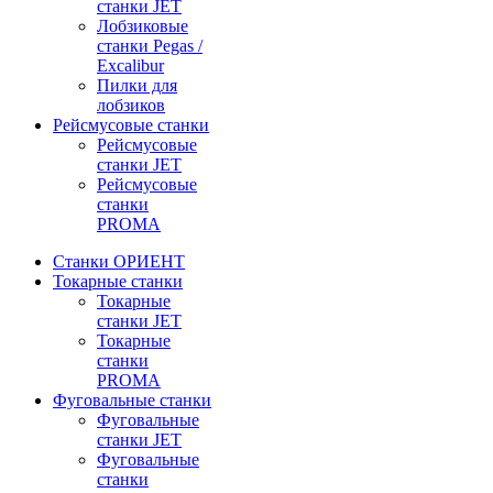
станки JET
Лобзиковые
станки Pegas /
Excalibur
Пилки для
лобзиков
Рейсмусовые станки
Рейсмусовые
станки JET
Рейсмусовые
станки
PROMA
Станки ОРИЕНТ
Токарные станки
Toкарные
станки JET
Токарные
станки
PROMA
Фуговальные станки
Фуговальные
станки JET
Фуговальные
станки