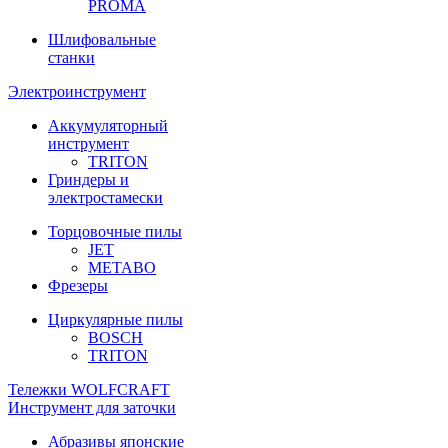
PROMA
Шлифовальные
станки
Электроинструмент
Аккумуляторный
инструмент
TRITON
Гриндеры и
электростамески
Торцовочные пилы
JET
METABO
Фрезеры
Циркулярные пилы
BOSCH
TRITON
Тележки WOLFCRAFT
Инструмент для заточки
Абразивы японские