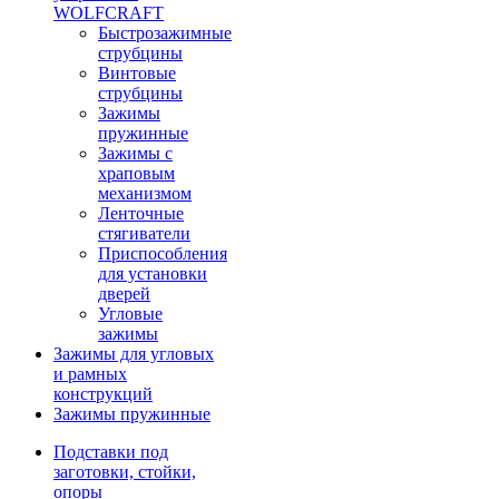
WOLFCRAFT
Быстрозажимные
струбцины
Винтовые
струбцины
Зажимы
пружинные
Зажимы с
храповым
механизмом
Ленточные
стягиватели
Приспособления
для установки
дверей
Угловые
зажимы
Зажимы для угловых
и рамных
конструкций
Зажимы пружинные
Подставки под
заготовки, стойки,
опоры