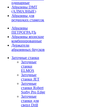
одинарные
Абразивы DMT
(АЛМАЗНЫЕ)
Абразивы для
резчицких стамесок
Абразивы
ПЕТРОГРАДЪ
Абразивы японские
комбинированные
Держатели
абразивных брусков
Заточные станки
Заточные
станки
ELMOS
Заточные
станки JET
Заточные
станки Robert
Sorby Pro Edge
Заточные
станки для
сверл Drill