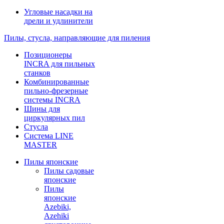
Угловые насадки на
дрели и удлинители
Пилы, стусла, направляющие для пиления
Позиционеры
INCRA для пильных
станков
Комбинированные
пильно-фрезерные
системы INCRA
Шины для
циркулярных пил
Стусла
Система LINE
MASTER
Пилы японские
Пилы садовые
японские
Пилы
японские
Azebiki,
Azehiki