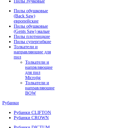
Пилы лучковые
Пилы обушковые
(Back Saw)
европейские
Пилы обушковые
(Gents Saw) малые
Пилы плотницкие
Пилы супергибкие
Толкатели и
направляющие для
пил
Толкатели и
напрвляющие
для пил
Microjig
Толкатели и
направляющие
BOW
Рубанки
Рубанки CLIFTON
Рубанки CROWN
Рубанки DICTUM