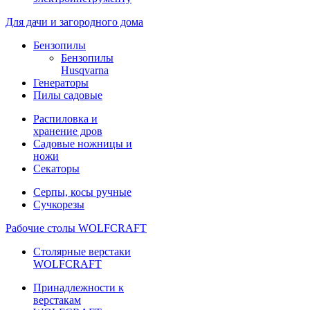
Для дачи и загородного дома
Бензопилы
Бензопилы
Husqvarna
Генераторы
Пилы садовые
Распиловка и
хранение дров
Садовые ножницы и
ножи
Секаторы
Серпы, косы ручные
Сучкорезы
Рабочие столы WOLFCRAFT
Столярные верстаки
WOLFCRAFT
Принадлежности к
верстакам