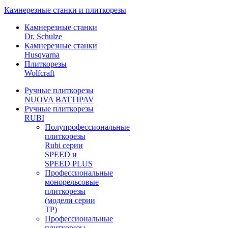
Камнерезные станки и плиткорезы
Камнерезные станки
Dr. Schulze
Камнерезные станки
Husqvarna
Плиткорезы
Wolfcraft
Ручные плиткорезы
NUOVA BATTIPAV
Ручные плиткорезы
RUBI
Полупрофессиональные
плиткорезы
Rubi серии
SPEED и
SPEED PLUS
Профессиональные
монорельсовые
плиткорезы
(модели серии
TP)
Профессиональные
плиткорезы