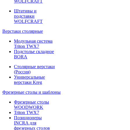
WOLFCRAFT
Штативы и
подставки
WOLFCRAFT
Верстаки столярные
Модульная система
Triton TWX7
Подстолье складное
BORA
Столярные верстаки
(Россия)
Универсальные
верстаки Kreg
Фрезерные столы и шаблоны
Фрезерные столы
WOODWORK
Triton TWX7
Позиционеры
INCRA для
фрезерных столов