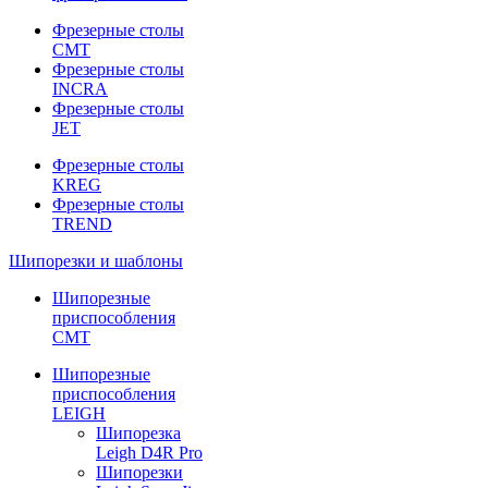
Фрезерные столы
CMT
Фрезерные столы
INCRA
Фрезерные столы
JET
Фрезерные столы
KREG
Фрезерные столы
TREND
Шипорезки и шаблоны
Шипорезные
приспособления
CMT
Шипорезные
приспособления
LEIGH
Шипорезка
Leigh D4R Pro
Шипорезки