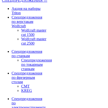
СПЕЦПРЕДЛОЖЕНИЯ !!!
Акция на наборы
Triton
Спецпредложения
по верстакам
Wolfcraft
Wolfcraft master
cut 1500
Wolfcraft master
cut 2500
Спецпредложения
по станкам
Спецпредложения
по токарным
станкам
Спецпредложения
по фрезерным
столам
CMT
KREG
Спецпредложения
по
электроинструменту