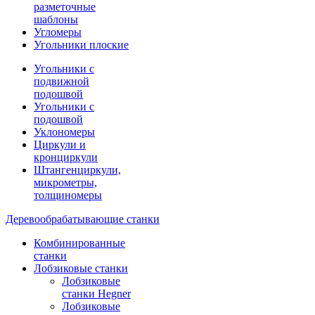
разметочные
шаблоны
Угломеры
Угольники плоские
Угольники с
подвижной
подошвой
Угольники с
подошвой
Уклономеры
Циркули и
кронциркули
Штангенциркули,
микрометры,
толщиномеры
Деревообрабатывающие станки
Комбинированные
станки
Лобзиковые станки
Лобзиковые
станки Hegner
Лобзиковые