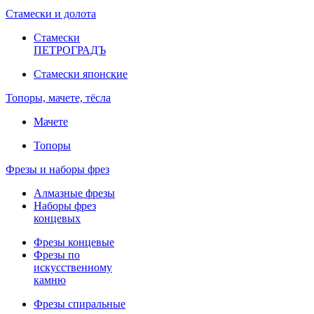
Стамески и долота
Стамески
ПЕТРОГРАДЪ
Стамески японские
Топоры, мачете, тёсла
Мачете
Топоры
Фрезы и наборы фрез
Алмазные фрезы
Наборы фрез
концевых
Фрезы концевые
Фрезы по
искусственному
камню
Фрезы спиральные