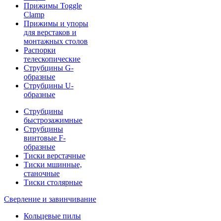
Прижимы Toggle
Clamp
Прижимы и упоры
для верстаков и
монтажных столов
Распорки
телескопические
Струбцины G-
образные
Струбцины U-
образные
Струбцины
быстрозажимные
Струбцины
винтовые F-
образные
Тиски верстачные
Тиски мшинные,
станочные
Тиски столярные
Сверление и завинчивание
Кольцевые пилы