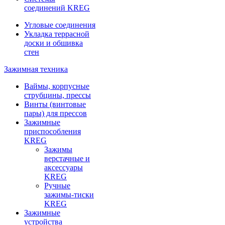
соединений KREG
Угловые соединения
Укладка террасной
доски и обшивка
стен
Зажимная техника
Ваймы, корпусные
струбцины, прессы
Винты (винтовые
пары) для прессов
Зажимные
приспособления
KREG
Зажимы
верстачные и
аксессуары
KREG
Ручные
зажимы-тиски
KREG
Зажимные
устройства