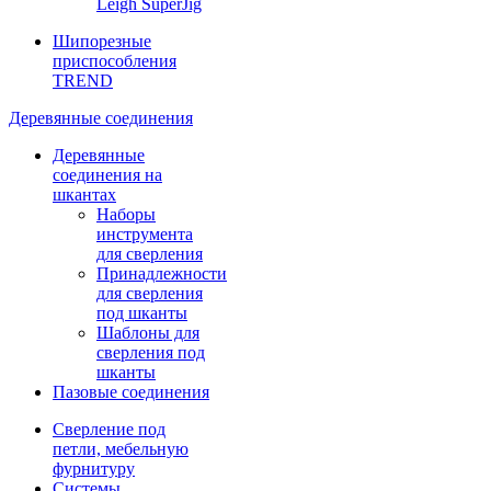
Leigh SuperJig
Шипорезные
приспособления
TREND
Деревянные соединения
Деревянные
соединения на
шкантах
Наборы
инструмента
для сверления
Принадлежности
для сверления
под шканты
Шаблоны для
сверления под
шканты
Пазовые соединения
Сверление под
петли, мебельную
фурнитуру
Системы