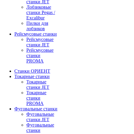
станки JET
Лобзиковые
станки Pegas /
Excalibur
Пилки для
лобзиков
Рейсмусовые станки
Рейсмусовые
станки JET
Рейсмусовые
станки
PROMA
Станки ОРИЕНТ
Токарные станки
Toкарные
станки JET
Токарные
станки
PROMA
Фуговальные станки
Фуговальные
станки JET
Фуговальные
станки