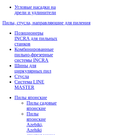
Угловые насадки на
дрели и удлинители
Пилы, стусла, направляющие для пиления
Позиционеры
INCRA для пильных
станков
Комбинированные
пильно-фрезерные
системы INCRA
Шины для
циркулярных пил
Стусла
Система LINE
MASTER
Пилы японские
Пилы садовые
японские
Пилы
японские
Azebiki,
Azehiki