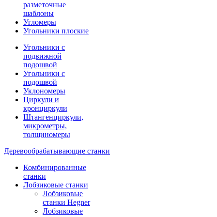
разметочные
шаблоны
Угломеры
Угольники плоские
Угольники с
подвижной
подошвой
Угольники с
подошвой
Уклономеры
Циркули и
кронциркули
Штангенциркули,
микрометры,
толщиномеры
Деревообрабатывающие станки
Комбинированные
станки
Лобзиковые станки
Лобзиковые
станки Hegner
Лобзиковые