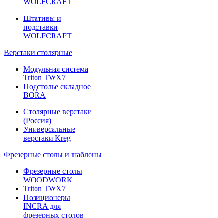
WOLFCRAFT
Штативы и
подставки
WOLFCRAFT
Верстаки столярные
Модульная система
Triton TWX7
Подстолье складное
BORA
Столярные верстаки
(Россия)
Универсальные
верстаки Kreg
Фрезерные столы и шаблоны
Фрезерные столы
WOODWORK
Triton TWX7
Позиционеры
INCRA для
фрезерных столов