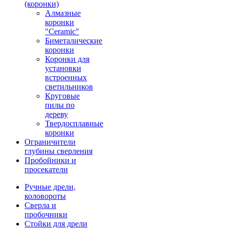
(коронки)
Алмазные
коронки
"Ceramic"
Биметалические
коронки
Коронки для
установки
встроенных
светильников
Круговые
пилы по
дереву
Твердосплавные
коронки
Ограничители
глубины сверления
Пробойники и
просекатели
Ручные дрели,
коловороты
Сверла и
пробочники
Стойки для дрели