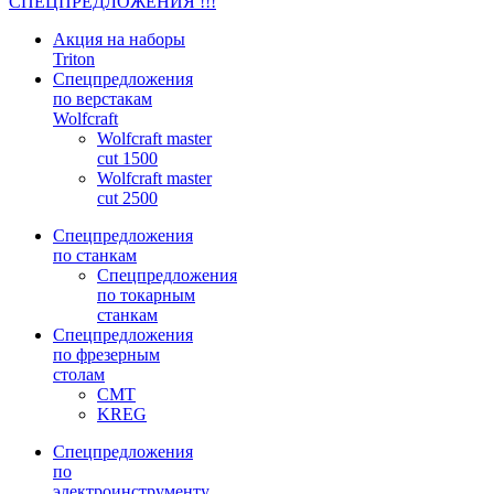
СПЕЦПРЕДЛОЖЕНИЯ !!!
Акция на наборы
Triton
Спецпредложения
по верстакам
Wolfcraft
Wolfcraft master
cut 1500
Wolfcraft master
cut 2500
Спецпредложения
по станкам
Спецпредложения
по токарным
станкам
Спецпредложения
по фрезерным
столам
CMT
KREG
Спецпредложения
по
электроинструменту