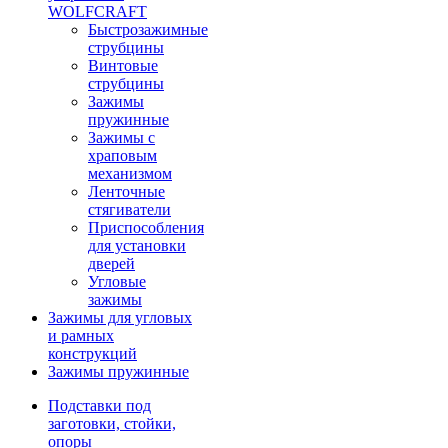
WOLFCRAFT
Быстрозажимные
струбцины
Винтовые
струбцины
Зажимы
пружинные
Зажимы с
храповым
механизмом
Ленточные
стягиватели
Приспособления
для установки
дверей
Угловые
зажимы
Зажимы для угловых
и рамных
конструкций
Зажимы пружинные
Подставки под
заготовки, стойки,
опоры