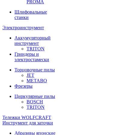
PROMA
Шлифовальные
станки
Электроинструмент
Аккумуляторный
инструмент
TRITON
Гриндеры и
электростамески
Торцовочные пилы
JET
METABO
Фрезеры
Циркулярные пилы
BOSCH
TRITON
Тележки WOLFCRAFT
Инструмент для заточки
Абразивы японские