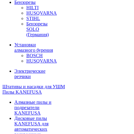
Бензорезы
HILTI
HUSQVARNA
STIHL
Бензорезы
SOLO
(Германия)
Установки
алмазного бурения
BOSCH
HUSQVARNA
Электрические
резчики
Штативы и насадки для УШМ
Пилы KANEFUSA
Алмазные пилы и
подрезатели
KANEFUSA
Дисковые пилы
KANEFUSA для
автоматических