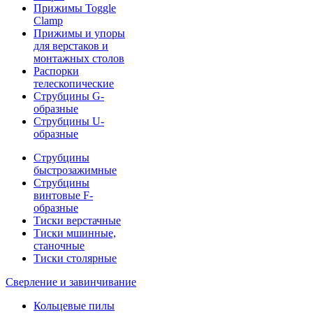
Прижимы Toggle
Clamp
Прижимы и упоры
для верстаков и
монтажных столов
Распорки
телескопические
Струбцины G-
образные
Струбцины U-
образные
Струбцины
быстрозажимные
Струбцины
винтовые F-
образные
Тиски верстачные
Тиски мшинные,
станочные
Тиски столярные
Сверление и завинчивание
Кольцевые пилы