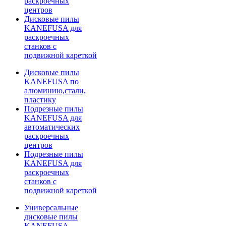
раскроечных
центров
Дисковые пилы
KANEFUSA для
раскроечных
станков с
подвижной кареткой
Дисковые пилы
KANEFUSA по
алюминию,стали,
пластику
Подрезные пилы
KANEFUSA для
автоматических
раскроечных
центров
Подрезные пилы
KANEFUSA для
раскроечных
станков с
подвижной кареткой
Универсальные
дисковые пилы
KANEFUSA