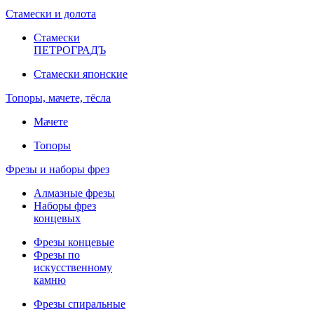
Стамески и долота
Стамески
ПЕТРОГРАДЪ
Стамески японские
Топоры, мачете, тёсла
Мачете
Топоры
Фрезы и наборы фрез
Алмазные фрезы
Наборы фрез
концевых
Фрезы концевые
Фрезы по
искусственному
камню
Фрезы спиральные