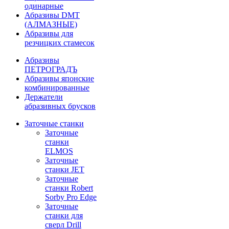
одинарные
Абразивы DMT
(АЛМАЗНЫЕ)
Абразивы для
резчицких стамесок
Абразивы
ПЕТРОГРАДЪ
Абразивы японские
комбинированные
Держатели
абразивных брусков
Заточные станки
Заточные
станки
ELMOS
Заточные
станки JET
Заточные
станки Robert
Sorby Pro Edge
Заточные
станки для
сверл Drill