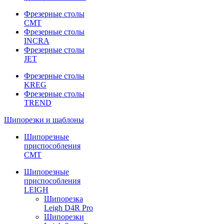
Фрезерные столы
CMT
Фрезерные столы
INCRA
Фрезерные столы
JET
Фрезерные столы
KREG
Фрезерные столы
TREND
Шипорезки и шаблоны
Шипорезные
приспособления
CMT
Шипорезные
приспособления
LEIGH
Шипорезка
Leigh D4R Pro
Шипорезки