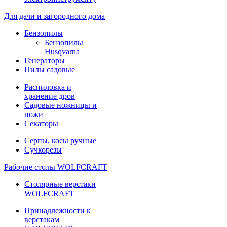
Для дачи и загородного дома
Бензопилы
Бензопилы
Husqvarna
Генераторы
Пилы садовые
Распиловка и
хранение дров
Садовые ножницы и
ножи
Секаторы
Серпы, косы ручные
Сучкорезы
Рабочие столы WOLFCRAFT
Столярные верстаки
WOLFCRAFT
Принадлежности к
верстакам