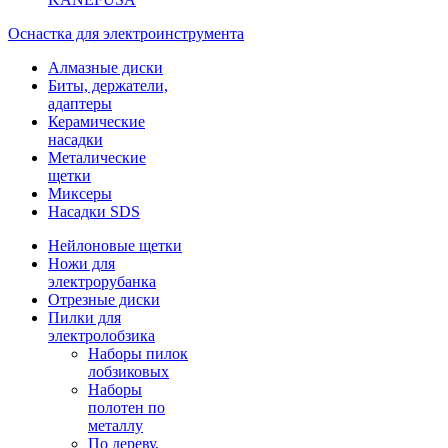
Оснастка для электроинструмента
Алмазные диски
Биты, держатели,
адаптеры
Керамические
насадки
Металические
щетки
Миксеры
Насадки SDS
Нейлоновые щетки
Ножи для
электрорубанка
Отрезные диски
Пилки для
электролобзика
Наборы пилок
лобзиковых
Наборы
полотен по
металлу
По дереву,