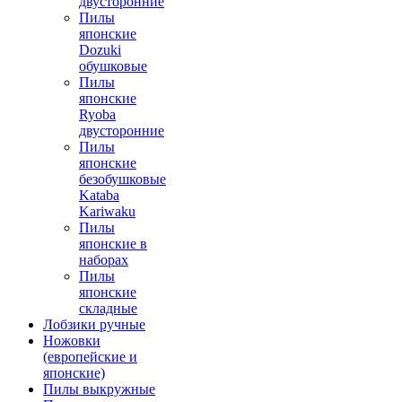
двусторонние
Пилы
японские
Dozuki
обушковые
Пилы
японские
Ryoba
двусторонние
Пилы
японские
безобушковые
Kataba
Kariwaku
Пилы
японские в
наборах
Пилы
японские
складные
Лобзики ручные
Ножовки
(европейские и
японские)
Пилы выкружные