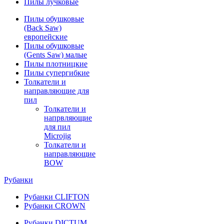
Пилы лучковые
Пилы обушковые
(Back Saw)
европейские
Пилы обушковые
(Gents Saw) малые
Пилы плотницкие
Пилы супергибкие
Толкатели и
направляющие для
пил
Толкатели и
напрвляющие
для пил
Microjig
Толкатели и
направляющие
BOW
Рубанки
Рубанки CLIFTON
Рубанки CROWN
Рубанки DICTUM