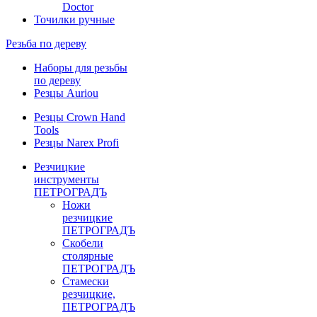
Doctor
Точилки ручные
Резьба по дереву
Наборы для резьбы
по дереву
Резцы Auriou
Резцы Crown Hand
Tools
Резцы Narex Profi
Резчицкие
инструменты
ПЕТРОГРАДЪ
Ножи
резчицкие
ПЕТРОГРАДЪ
Скобели
столярные
ПЕТРОГРАДЪ
Стамески
резчицкие,
ПЕТРОГРАДЪ