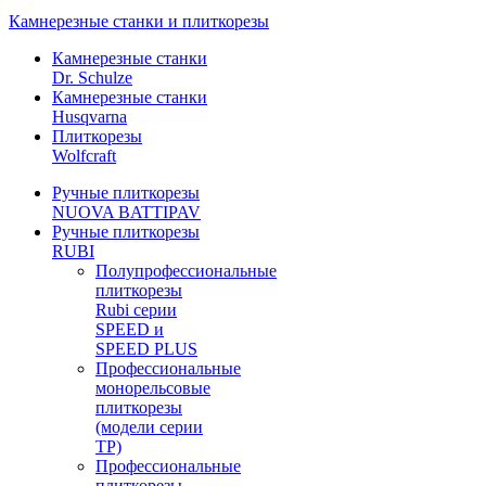
Камнерезные станки и плиткорезы
Камнерезные станки
Dr. Schulze
Камнерезные станки
Husqvarna
Плиткорезы
Wolfcraft
Ручные плиткорезы
NUOVA BATTIPAV
Ручные плиткорезы
RUBI
Полупрофессиональные
плиткорезы
Rubi серии
SPEED и
SPEED PLUS
Профессиональные
монорельсовые
плиткорезы
(модели серии
TP)
Профессиональные
плиткорезы