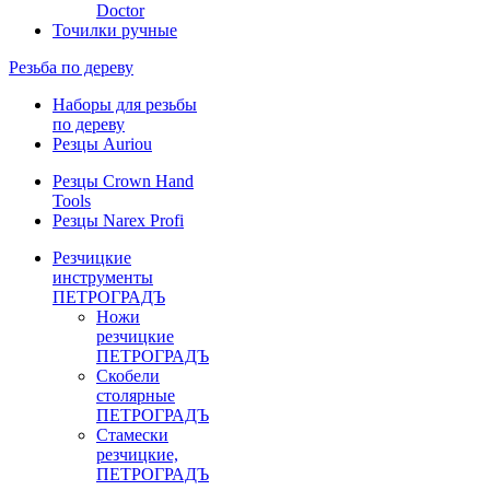
Doctor
Точилки ручные
Резьба по дереву
Наборы для резьбы
по дереву
Резцы Auriou
Резцы Crown Hand
Tools
Резцы Narex Profi
Резчицкие
инструменты
ПЕТРОГРАДЪ
Ножи
резчицкие
ПЕТРОГРАДЪ
Скобели
столярные
ПЕТРОГРАДЪ
Стамески
резчицкие,
ПЕТРОГРАДЪ