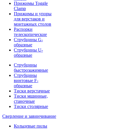
Прижимы Toggle
Clamp
Прижимы и упоры
для верстаков и
монтажных столов
Распорки
телескопические
Струбцины G-
образные
Струбцины U-
образные
Струбцины
быстрозажимные
Струбцины
винтовые F-
образные
Тиски верстачные
Тиски мшинные,
станочные
Тиски столярные
Сверление и завинчивание
Кольцевые пилы