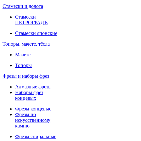
Стамески и долота
Стамески
ПЕТРОГРАДЪ
Стамески японские
Топоры, мачете, тёсла
Мачете
Топоры
Фрезы и наборы фрез
Алмазные фрезы
Наборы фрез
концевых
Фрезы концевые
Фрезы по
искусственному
камню
Фрезы спиральные