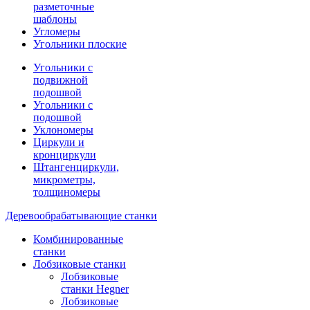
разметочные
шаблоны
Угломеры
Угольники плоские
Угольники с
подвижной
подошвой
Угольники с
подошвой
Уклономеры
Циркули и
кронциркули
Штангенциркули,
микрометры,
толщиномеры
Деревообрабатывающие станки
Комбинированные
станки
Лобзиковые станки
Лобзиковые
станки Hegner
Лобзиковые