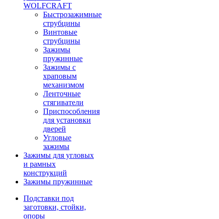
WOLFCRAFT
Быстрозажимные
струбцины
Винтовые
струбцины
Зажимы
пружинные
Зажимы с
храповым
механизмом
Ленточные
стягиватели
Приспособления
для установки
дверей
Угловые
зажимы
Зажимы для угловых
и рамных
конструкций
Зажимы пружинные
Подставки под
заготовки, стойки,
опоры