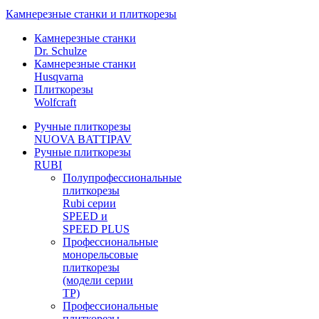
Камнерезные станки и плиткорезы
Камнерезные станки
Dr. Schulze
Камнерезные станки
Husqvarna
Плиткорезы
Wolfcraft
Ручные плиткорезы
NUOVA BATTIPAV
Ручные плиткорезы
RUBI
Полупрофессиональные
плиткорезы
Rubi серии
SPEED и
SPEED PLUS
Профессиональные
монорельсовые
плиткорезы
(модели серии
TP)
Профессиональные
плиткорезы