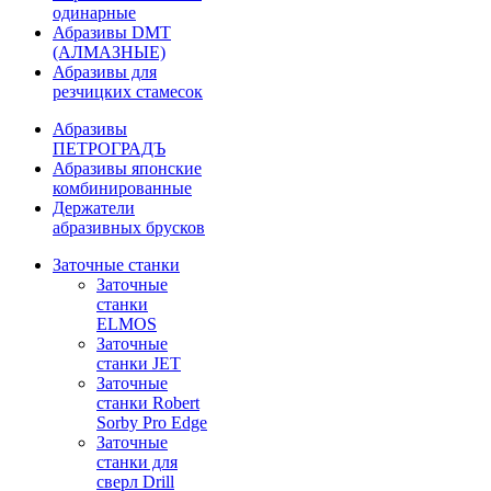
одинарные
Абразивы DMT
(АЛМАЗНЫЕ)
Абразивы для
резчицких стамесок
Абразивы
ПЕТРОГРАДЪ
Абразивы японские
комбинированные
Держатели
абразивных брусков
Заточные станки
Заточные
станки
ELMOS
Заточные
станки JET
Заточные
станки Robert
Sorby Pro Edge
Заточные
станки для
сверл Drill