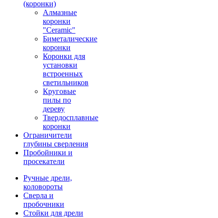
(коронки)
Алмазные
коронки
"Ceramic"
Биметалические
коронки
Коронки для
установки
встроенных
светильников
Круговые
пилы по
дереву
Твердосплавные
коронки
Ограничители
глубины сверления
Пробойники и
просекатели
Ручные дрели,
коловороты
Сверла и
пробочники
Стойки для дрели