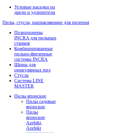
Угловые насадки на
дрели и удлинители
Пилы, стусла, направляющие для пиления
Позиционеры
INCRA для пильных
станков
Комбинированные
пильно-фрезерные
системы INCRA
Шины для
циркулярных пил
Стусла
Система LINE
MASTER
Пилы японские
Пилы садовые
японские
Пилы
японские
Azebiki,
Azehiki