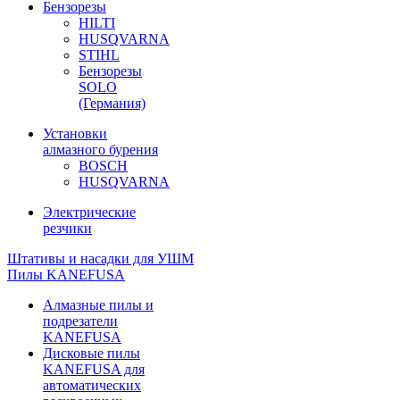
Бензорезы
HILTI
HUSQVARNA
STIHL
Бензорезы
SOLO
(Германия)
Установки
алмазного бурения
BOSCH
HUSQVARNA
Электрические
резчики
Штативы и насадки для УШМ
Пилы KANEFUSA
Алмазные пилы и
подрезатели
KANEFUSA
Дисковые пилы
KANEFUSA для
автоматических