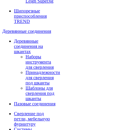
Leigh SuperJig
Шипорезные
приспособления
TREND
Деревянные соединения
Деревянные
соединения на
шкантах
Наборы
инструмента
для сверления
Принадлежности
для сверления
под шканты
Шаблоны для
сверления под
шканты
Пазовые соединения
Сверление под
петли, мебельную
фурнитуру
Системы