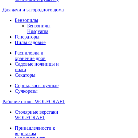
Для дачи и загородного дома
Бензопилы
Бензопилы
Husqvarna
Генераторы
Пилы садовые
Распиловка и
хранение дров
Садовые ножницы и
ножи
Секаторы
Серпы, косы ручные
Сучкорезы
Рабочие столы WOLFCRAFT
Столярные верстаки
WOLFCRAFT
Принадлежности к
верстакам