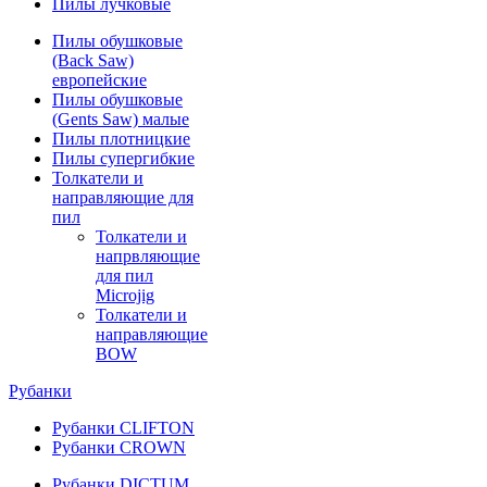
Пилы лучковые
Пилы обушковые
(Back Saw)
европейские
Пилы обушковые
(Gents Saw) малые
Пилы плотницкие
Пилы супергибкие
Толкатели и
направляющие для
пил
Толкатели и
напрвляющие
для пил
Microjig
Толкатели и
направляющие
BOW
Рубанки
Рубанки CLIFTON
Рубанки CROWN
Рубанки DICTUM