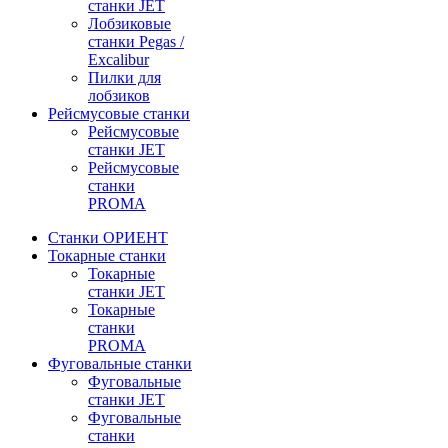
станки JET
Лобзиковые
станки Pegas /
Excalibur
Пилки для
лобзиков
Рейсмусовые станки
Рейсмусовые
станки JET
Рейсмусовые
станки
PROMA
Станки ОРИЕНТ
Токарные станки
Toкарные
станки JET
Токарные
станки
PROMA
Фуговальные станки
Фуговальные
станки JET
Фуговальные
станки