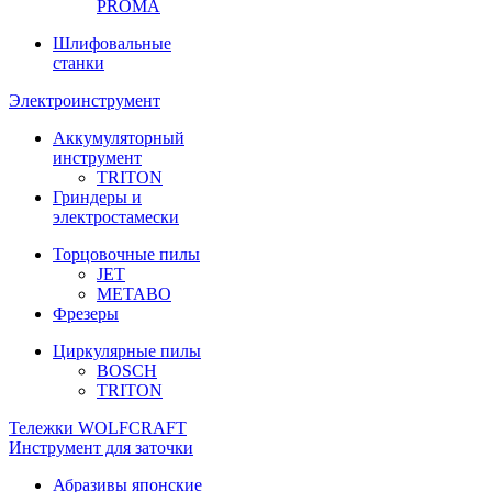
PROMA
Шлифовальные
станки
Электроинструмент
Аккумуляторный
инструмент
TRITON
Гриндеры и
электростамески
Торцовочные пилы
JET
METABO
Фрезеры
Циркулярные пилы
BOSCH
TRITON
Тележки WOLFCRAFT
Инструмент для заточки
Абразивы японские