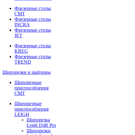
Фрезерные столы
CMT
Фрезерные столы
INCRA
Фрезерные столы
JET
Фрезерные столы
KREG
Фрезерные столы
TREND
Шипорезки и шаблоны
Шипорезные
приспособления
CMT
Шипорезные
приспособления
LEIGH
Шипорезка
Leigh D4R Pro
Шипорезки