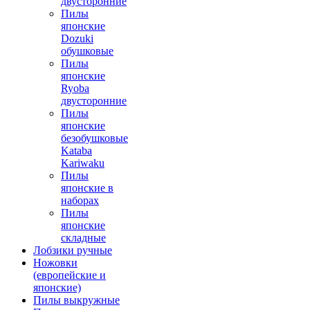
двусторонние
Пилы
японские
Dozuki
обушковые
Пилы
японские
Ryoba
двусторонние
Пилы
японские
безобушковые
Kataba
Kariwaku
Пилы
японские в
наборах
Пилы
японские
складные
Лобзики ручные
Ножовки
(европейские и
японские)
Пилы выкружные