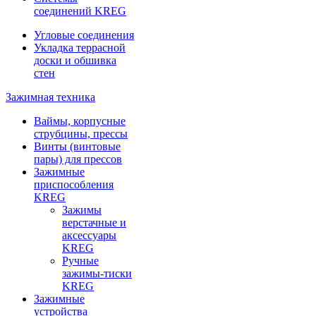
соединений KREG
Угловые соединения
Укладка террасной
доски и обшивка
стен
Зажимная техника
Ваймы, корпусные
струбцины, прессы
Винты (винтовые
пары) для прессов
Зажимные
приспособления
KREG
Зажимы
верстачные и
аксессуары
KREG
Ручные
зажимы-тиски
KREG
Зажимные
устройства