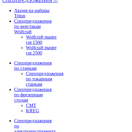
СПЕЦПРЕДЛОЖЕНИЯ !!!
Акция на наборы
Triton
Спецпредложения
по верстакам
Wolfcraft
Wolfcraft master
cut 1500
Wolfcraft master
cut 2500
Спецпредложения
по станкам
Спецпредложения
по токарным
станкам
Спецпредложения
по фрезерным
столам
CMT
KREG
Спецпредложения
по
электроинструменту