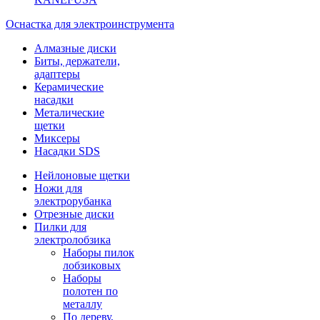
Оснастка для электроинструмента
Алмазные диски
Биты, держатели,
адаптеры
Керамические
насадки
Металические
щетки
Миксеры
Насадки SDS
Нейлоновые щетки
Ножи для
электрорубанка
Отрезные диски
Пилки для
электролобзика
Наборы пилок
лобзиковых
Наборы
полотен по
металлу
По дереву,