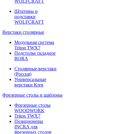
WOLFCRAFT
Штативы и
подставки
WOLFCRAFT
Верстаки столярные
Модульная система
Triton TWX7
Подстолье складное
BORA
Столярные верстаки
(Россия)
Универсальные
верстаки Kreg
Фрезерные столы и шаблоны
Фрезерные столы
WOODWORK
Triton TWX7
Позиционеры
INCRA для
фрезерных столов