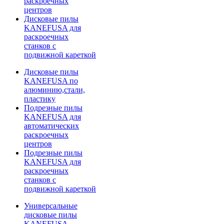
раскроечных
центров
Дисковые пилы
KANEFUSA для
раскроечных
станков с
подвижной кареткой
Дисковые пилы
KANEFUSA по
алюминию,стали,
пластику
Подрезные пилы
KANEFUSA для
автоматических
раскроечных
центров
Подрезные пилы
KANEFUSA для
раскроечных
станков с
подвижной кареткой
Универсальные
дисковые пилы
KANEFUSA