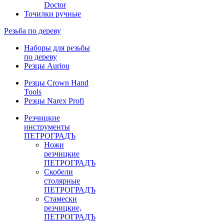
Doctor
Точилки ручные
Резьба по дереву
Наборы для резьбы
по дереву
Резцы Auriou
Резцы Crown Hand
Tools
Резцы Narex Profi
Резчицкие
инструменты
ПЕТРОГРАДЪ
Ножи
резчицкие
ПЕТРОГРАДЪ
Скобели
столярные
ПЕТРОГРАДЪ
Стамески
резчицкие,
ПЕТРОГРАДЪ