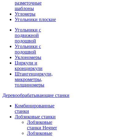
разметочные
шаблоны
Угломеры
Угольники плоские
Угольники с
подвижной
подошвой
Угольники с
подошвой
Уклономеры
Циркули и
кронциркули
Штангенциркули,
микрометры,
толщиномеры
Деревообрабатывающие станки
Комбинированные
станки
Лобзиковые станки
Лобзиковые
станки Hegner
Лобзиковые