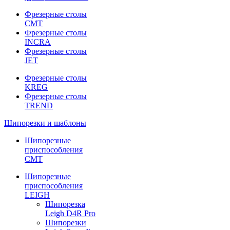
Фрезерные столы
CMT
Фрезерные столы
INCRA
Фрезерные столы
JET
Фрезерные столы
KREG
Фрезерные столы
TREND
Шипорезки и шаблоны
Шипорезные
приспособления
CMT
Шипорезные
приспособления
LEIGH
Шипорезка
Leigh D4R Pro
Шипорезки