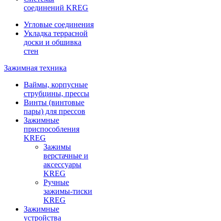
соединений KREG
Угловые соединения
Укладка террасной
доски и обшивка
стен
Зажимная техника
Ваймы, корпусные
струбцины, прессы
Винты (винтовые
пары) для прессов
Зажимные
приспособления
KREG
Зажимы
верстачные и
аксессуары
KREG
Ручные
зажимы-тиски
KREG
Зажимные
устройства