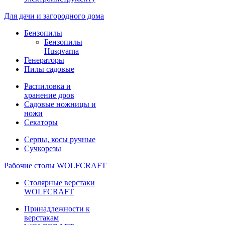
Для дачи и загородного дома
Бензопилы
Бензопилы
Husqvarna
Генераторы
Пилы садовые
Распиловка и
хранение дров
Садовые ножницы и
ножи
Секаторы
Серпы, косы ручные
Сучкорезы
Рабочие столы WOLFCRAFT
Столярные верстаки
WOLFCRAFT
Принадлежности к
верстакам