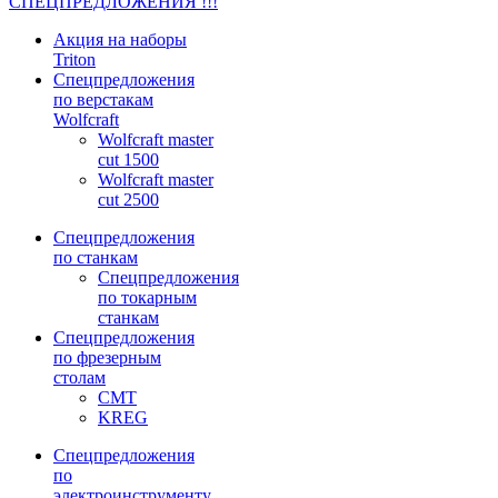
СПЕЦПРЕДЛОЖЕНИЯ !!!
Акция на наборы
Triton
Спецпредложения
по верстакам
Wolfcraft
Wolfcraft master
cut 1500
Wolfcraft master
cut 2500
Спецпредложения
по станкам
Спецпредложения
по токарным
станкам
Спецпредложения
по фрезерным
столам
CMT
KREG
Спецпредложения
по
электроинструменту