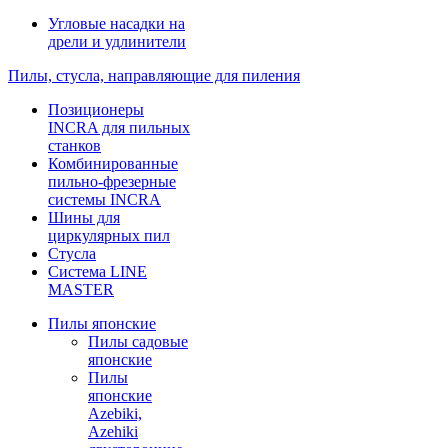
Угловые насадки на
дрели и удлинители
Пилы, стусла, направляющие для пиления
Позиционеры
INCRA для пильных
станков
Комбинированные
пильно-фрезерные
системы INCRA
Шины для
циркулярных пил
Стусла
Система LINE
MASTER
Пилы японские
Пилы садовые
японские
Пилы
японские
Azebiki,
Azehiki