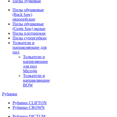
Пилы лучковые
Пилы обушковые
(Back Saw)
европейские
Пилы обушковые
(Gents Saw) малые
Пилы плотницкие
Пилы супергибкие
Толкатели и
направляющие для
пил
Толкатели и
напрвляющие
для пил
Microjig
Толкатели и
направляющие
BOW
Рубанки
Рубанки CLIFTON
Рубанки CROWN
Рубанки DICTUM