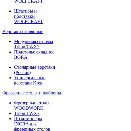
WOLFCRAFT
Штативы и
подставки
WOLFCRAFT
Верстаки столярные
Модульная система
Triton TWX7
Подстолье складное
BORA
Столярные верстаки
(Россия)
Универсальные
верстаки Kreg
Фрезерные столы и шаблоны
Фрезерные столы
WOODWORK
Triton TWX7
Позиционеры
INCRA для
фрезерных столов