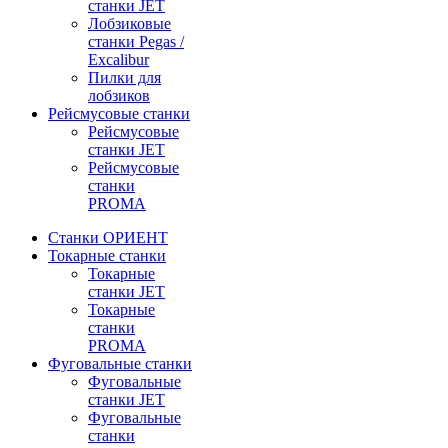
станки JET
Лобзиковые
станки Pegas /
Excalibur
Пилки для
лобзиков
Рейсмусовые станки
Рейсмусовые
станки JET
Рейсмусовые
станки
PROMA
Станки ОРИЕНТ
Токарные станки
Toкарные
станки JET
Токарные
станки
PROMA
Фуговальные станки
Фуговальные
станки JET
Фуговальные
станки