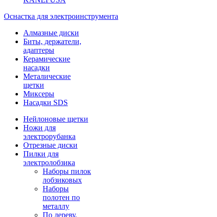
Оснастка для электроинструмента
Алмазные диски
Биты, держатели,
адаптеры
Керамические
насадки
Металические
щетки
Миксеры
Насадки SDS
Нейлоновые щетки
Ножи для
электрорубанка
Отрезные диски
Пилки для
электролобзика
Наборы пилок
лобзиковых
Наборы
полотен по
металлу
По дереву,