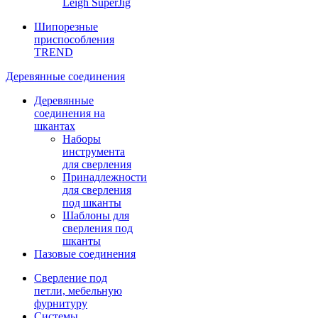
Leigh SuperJig
Шипорезные
приспособления
TREND
Деревянные соединения
Деревянные
соединения на
шкантах
Наборы
инструмента
для сверления
Принадлежности
для сверления
под шканты
Шаблоны для
сверления под
шканты
Пазовые соединения
Сверление под
петли, мебельную
фурнитуру
Системы