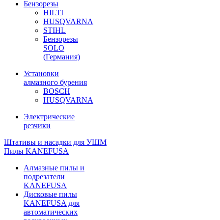
Бензорезы
HILTI
HUSQVARNA
STIHL
Бензорезы
SOLO
(Германия)
Установки
алмазного бурения
BOSCH
HUSQVARNA
Электрические
резчики
Штативы и насадки для УШМ
Пилы KANEFUSA
Алмазные пилы и
подрезатели
KANEFUSA
Дисковые пилы
KANEFUSA для
автоматических