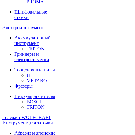
PROMA
Шлифовальные
станки
Электроинструмент
Аккумуляторный
инструмент
TRITON
Гриндеры и
электростамески
Торцовочные пилы
JET
METABO
Фрезеры
Циркулярные пилы
BOSCH
TRITON
Тележки WOLFCRAFT
Инструмент для заточки
Абразивы японские