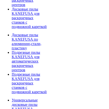
раскроечных
центров
Дисковые пилы
KANEFUSA для
раскроечных
станков с
подвижной кареткой
Дисковые пилы
KANEFUSA по
алюминию,стали,
пластику
Подрезные пилы
KANEFUSA для
автоматических
раскроечных
центров
Подрезные пилы
KANEFUSA для
раскроечных
станков с
подвижной кареткой
Универсальные
дисковые пилы
KANEFUSA