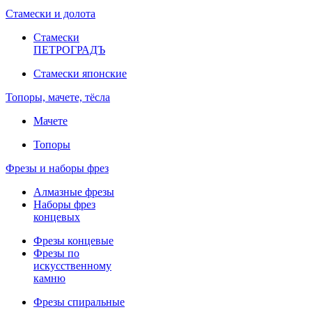
Стамески и долота
Стамески
ПЕТРОГРАДЪ
Стамески японские
Топоры, мачете, тёсла
Мачете
Топоры
Фрезы и наборы фрез
Алмазные фрезы
Наборы фрез
концевых
Фрезы концевые
Фрезы по
искусственному
камню
Фрезы спиральные