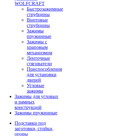
WOLFCRAFT
Быстрозажимные
струбцины
Винтовые
струбцины
Зажимы
пружинные
Зажимы с
храповым
механизмом
Ленточные
стягиватели
Приспособления
для установки
дверей
Угловые
зажимы
Зажимы для угловых
и рамных
конструкций
Зажимы пружинные
Подставки под
заготовки, стойки,
опоры