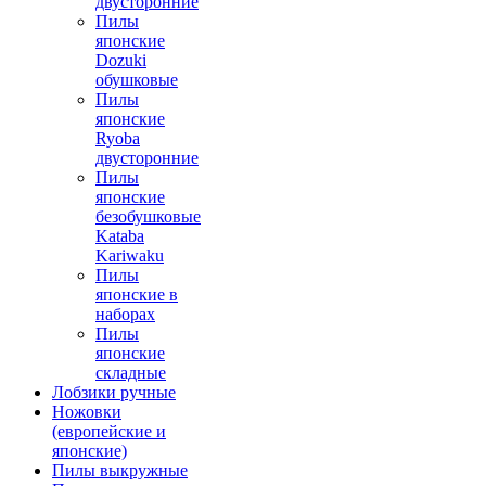
двусторонние
Пилы
японские
Dozuki
обушковые
Пилы
японские
Ryoba
двусторонние
Пилы
японские
безобушковые
Kataba
Kariwaku
Пилы
японские в
наборах
Пилы
японские
складные
Лобзики ручные
Ножовки
(европейские и
японские)
Пилы выкружные