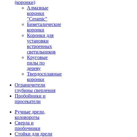
(коронки)
Алмазные
коронки
"Ceramic"
Биметалические
коронки
Коронки для
установки
встроенных
светильников
Круговые
пилы по
дереву
Твердосплавные
коронки
Ограничители
глубины сверления
Пробойники и
просекатели
Ручные дрели,
коловороты
Сверла и
пробочники
Стойки для дрели