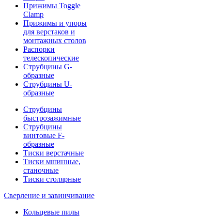
Прижимы Toggle
Clamp
Прижимы и упоры
для верстаков и
монтажных столов
Распорки
телескопические
Струбцины G-
образные
Струбцины U-
образные
Струбцины
быстрозажимные
Струбцины
винтовые F-
образные
Тиски верстачные
Тиски мшинные,
станочные
Тиски столярные
Сверление и завинчивание
Кольцевые пилы