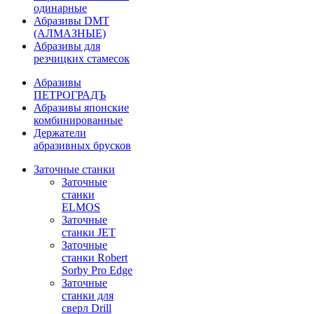
одинарные
Абразивы DMT
(АЛМАЗНЫЕ)
Абразивы для
резчицких стамесок
Абразивы
ПЕТРОГРАДЪ
Абразивы японские
комбинированные
Держатели
абразивных брусков
Заточные станки
Заточные
станки
ELMOS
Заточные
станки JET
Заточные
станки Robert
Sorby Pro Edge
Заточные
станки для
сверл Drill