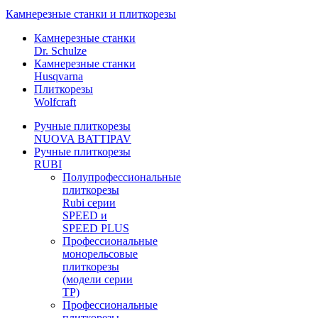
Камнерезные станки и плиткорезы
Камнерезные станки
Dr. Schulze
Камнерезные станки
Husqvarna
Плиткорезы
Wolfcraft
Ручные плиткорезы
NUOVA BATTIPAV
Ручные плиткорезы
RUBI
Полупрофессиональные
плиткорезы
Rubi серии
SPEED и
SPEED PLUS
Профессиональные
монорельсовые
плиткорезы
(модели серии
TP)
Профессиональные
плиткорезы