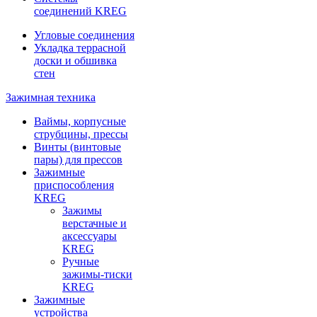
соединений KREG
Угловые соединения
Укладка террасной
доски и обшивка
стен
Зажимная техника
Ваймы, корпусные
струбцины, прессы
Винты (винтовые
пары) для прессов
Зажимные
приспособления
KREG
Зажимы
верстачные и
аксессуары
KREG
Ручные
зажимы-тиски
KREG
Зажимные
устройства