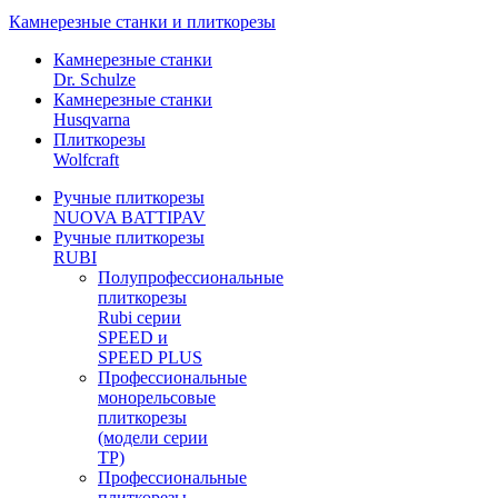
Камнерезные станки и плиткорезы
Камнерезные станки
Dr. Schulze
Камнерезные станки
Husqvarna
Плиткорезы
Wolfcraft
Ручные плиткорезы
NUOVA BATTIPAV
Ручные плиткорезы
RUBI
Полупрофессиональные
плиткорезы
Rubi серии
SPEED и
SPEED PLUS
Профессиональные
монорельсовые
плиткорезы
(модели серии
TP)
Профессиональные
плиткорезы