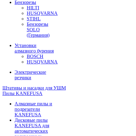
Бензорезы
HILTI
HUSQVARNA
STIHL
Бензорезы
SOLO
(Германия)
Установки
алмазного бурения
BOSCH
HUSQVARNA
Электрические
резчики
Штативы и насадки для УШМ
Пилы KANEFUSA
Алмазные пилы и
подрезатели
KANEFUSA
Дисковые пилы
KANEFUSA для
автоматических