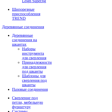
Leigh SuperJig
Шипорезные
приспособления
TREND
Деревянные соединения
Деревянные
соединения на
шкантах
Наборы
инструмента
для сверления
Принадлежности
для сверления
под шканты
Шаблоны для
сверления под
шканты
Пазовые соединения
Сверление под
петли, мебельную
фурнитуру
Системы