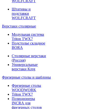
WOLFCRAFT
Штативы и
подставки
WOLFCRAFT
Верстаки столярные
Модульная система
Triton TWX7
Подстолье складное
BORA
Столярные верстаки
(Россия)
Универсальные
верстаки Kreg
Фрезерные столы и шаблоны
Фрезерные столы
WOODWORK
Triton TWX7
Позиционеры
INCRA для
фрезерных столов