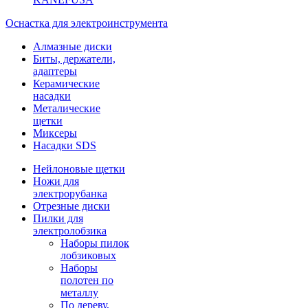
Оснастка для электроинструмента
Алмазные диски
Биты, держатели,
адаптеры
Керамические
насадки
Металические
щетки
Миксеры
Насадки SDS
Нейлоновые щетки
Ножи для
электрорубанка
Отрезные диски
Пилки для
электролобзика
Наборы пилок
лобзиковых
Наборы
полотен по
металлу
По дереву,