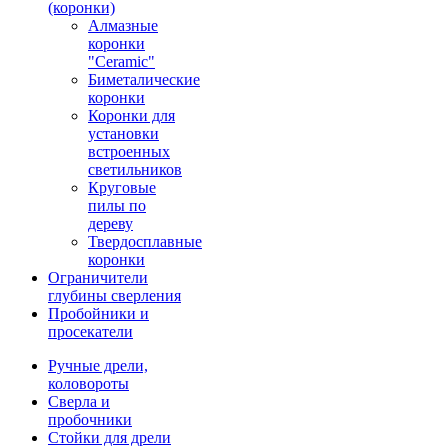
(коронки)
Алмазные
коронки
"Ceramic"
Биметалические
коронки
Коронки для
установки
встроенных
светильников
Круговые
пилы по
дереву
Твердосплавные
коронки
Ограничители
глубины сверления
Пробойники и
просекатели
Ручные дрели,
коловороты
Сверла и
пробочники
Стойки для дрели