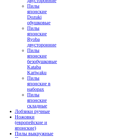
двусторонние
Пилы
японские
Dozuki
обушковые
Пилы
японские
Ryoba
двусторонние
Пилы
японские
безобушковые
Kataba
Kariwaku
Пилы
японские в
наборах
Пилы
японские
складные
Лобзики ручные
Ножовки
(европейские и
японские)
Пилы выкружные