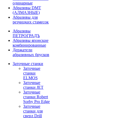
одинарные
Абразивы DMT
(АЛМАЗНЫЕ)
Абразивы для
резчицких стамесок
Абразивы
ПЕТРОГРАДЪ
Абразивы японские
комбинированные
Держатели
абразивных брусков
Заточные станки
Заточные
станки
ELMOS
Заточные
станки JET
Заточные
станки Robert
Sorby Pro Edge
Заточные
станки для
сверл Drill