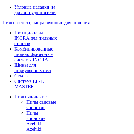
Угловые насадки на
дрели и удлинители
Пилы, стусла, направляющие для пиления
Позиционеры
INCRA для пильных
станков
Комбинированные
пильно-фрезерные
системы INCRA
Шины для
циркулярных пил
Стусла
Система LINE
MASTER
Пилы японские
Пилы садовые
японские
Пилы
японские
Azebiki,
Azehiki