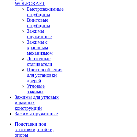
WOLFCRAFT
Быстрозажимные
струбцины
Винтовые
струбцины
Зажимы
пружинные
Зажимы с
храповым
механизмом
Ленточные
стягиватели
Приспособления
для установки
дверей
Угловые
зажимы
Зажимы для угловых
и рамных
конструкций
Зажимы пружинные
Подставки под
заготовки, стойки,
опоры