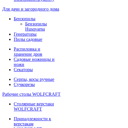
Для дачи и загородного дома
Бензопилы
Бензопилы
Husqvarna
Генераторы
Пилы садовые
Распиловка и
хранение дров
Садовые ножницы и
ножи
Секаторы
Серпы, косы ручные
Сучкорезы
Рабочие столы WOLFCRAFT
Столярные верстаки
WOLFCRAFT
Принадлежности к
верстакам