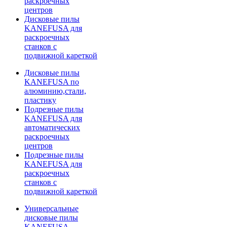
раскроечных
центров
Дисковые пилы
KANEFUSA для
раскроечных
станков с
подвижной кареткой
Дисковые пилы
KANEFUSA по
алюминию,стали,
пластику
Подрезные пилы
KANEFUSA для
автоматических
раскроечных
центров
Подрезные пилы
KANEFUSA для
раскроечных
станков с
подвижной кареткой
Универсальные
дисковые пилы
KANEFUSA