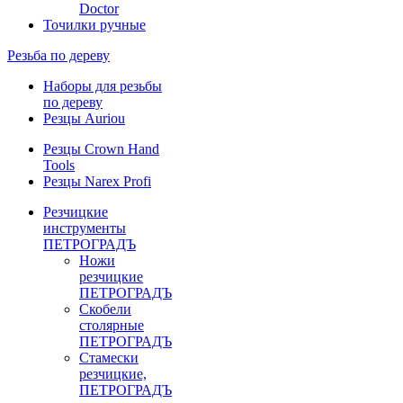
Doctor
Точилки ручные
Резьба по дереву
Наборы для резьбы
по дереву
Резцы Auriou
Резцы Crown Hand
Tools
Резцы Narex Profi
Резчицкие
инструменты
ПЕТРОГРАДЪ
Ножи
резчицкие
ПЕТРОГРАДЪ
Скобели
столярные
ПЕТРОГРАДЪ
Стамески
резчицкие,
ПЕТРОГРАДЪ