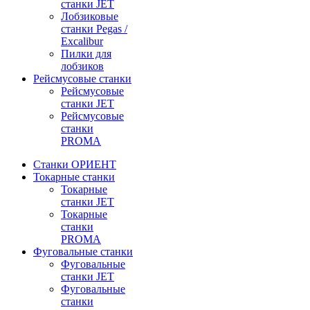
станки JET
Лобзиковые
станки Pegas /
Excalibur
Пилки для
лобзиков
Рейсмусовые станки
Рейсмусовые
станки JET
Рейсмусовые
станки
PROMA
Станки ОРИЕНТ
Токарные станки
Toкарные
станки JET
Токарные
станки
PROMA
Фуговальные станки
Фуговальные
станки JET
Фуговальные
станки