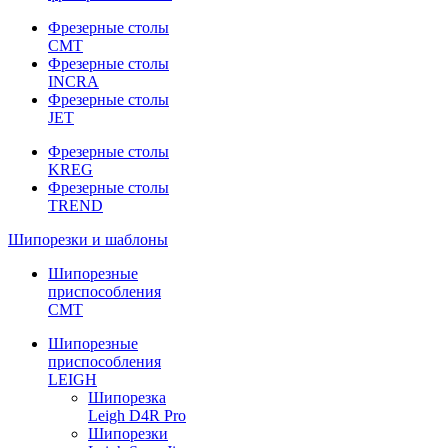
Фрезерные столы
CMT
Фрезерные столы
INCRA
Фрезерные столы
JET
Фрезерные столы
KREG
Фрезерные столы
TREND
Шипорезки и шаблоны
Шипорезные
приспособления
CMT
Шипорезные
приспособления
LEIGH
Шипорезка
Leigh D4R Pro
Шипорезки