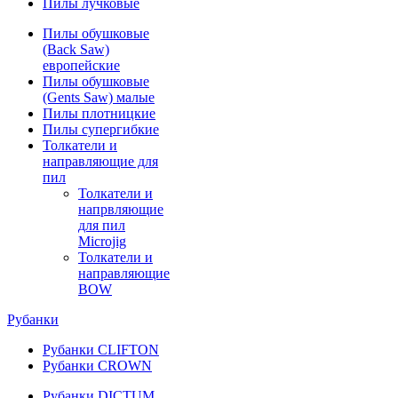
Пилы лучковые
Пилы обушковые
(Back Saw)
европейские
Пилы обушковые
(Gents Saw) малые
Пилы плотницкие
Пилы супергибкие
Толкатели и
направляющие для
пил
Толкатели и
напрвляющие
для пил
Microjig
Толкатели и
направляющие
BOW
Рубанки
Рубанки CLIFTON
Рубанки CROWN
Рубанки DICTUM