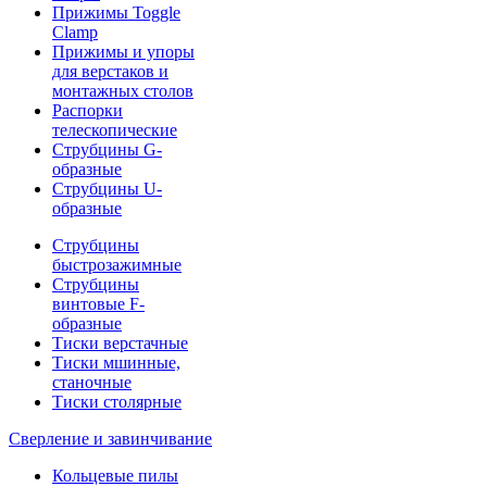
Прижимы Toggle
Clamp
Прижимы и упоры
для верстаков и
монтажных столов
Распорки
телескопические
Струбцины G-
образные
Струбцины U-
образные
Струбцины
быстрозажимные
Струбцины
винтовые F-
образные
Тиски верстачные
Тиски мшинные,
станочные
Тиски столярные
Сверление и завинчивание
Кольцевые пилы