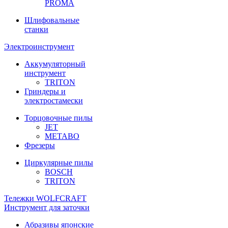
PROMA
Шлифовальные
станки
Электроинструмент
Аккумуляторный
инструмент
TRITON
Гриндеры и
электростамески
Торцовочные пилы
JET
METABO
Фрезеры
Циркулярные пилы
BOSCH
TRITON
Тележки WOLFCRAFT
Инструмент для заточки
Абразивы японские