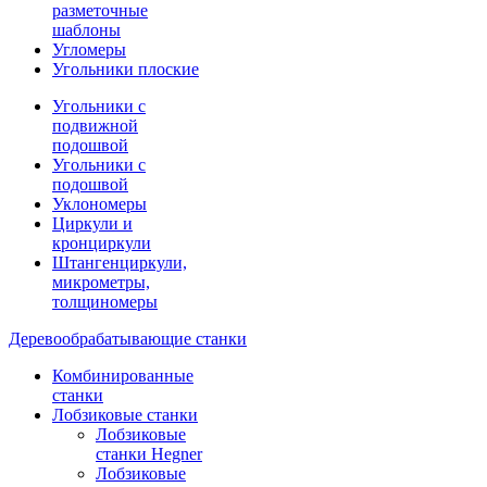
разметочные
шаблоны
Угломеры
Угольники плоские
Угольники с
подвижной
подошвой
Угольники с
подошвой
Уклономеры
Циркули и
кронциркули
Штангенциркули,
микрометры,
толщиномеры
Деревообрабатывающие станки
Комбинированные
станки
Лобзиковые станки
Лобзиковые
станки Hegner
Лобзиковые