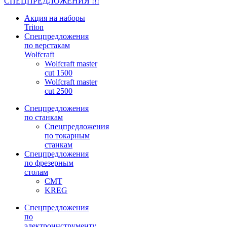
СПЕЦПРЕДЛОЖЕНИЯ !!!
Акция на наборы
Triton
Спецпредложения
по верстакам
Wolfcraft
Wolfcraft master
cut 1500
Wolfcraft master
cut 2500
Спецпредложения
по станкам
Спецпредложения
по токарным
станкам
Спецпредложения
по фрезерным
столам
CMT
KREG
Спецпредложения
по
электроинструменту