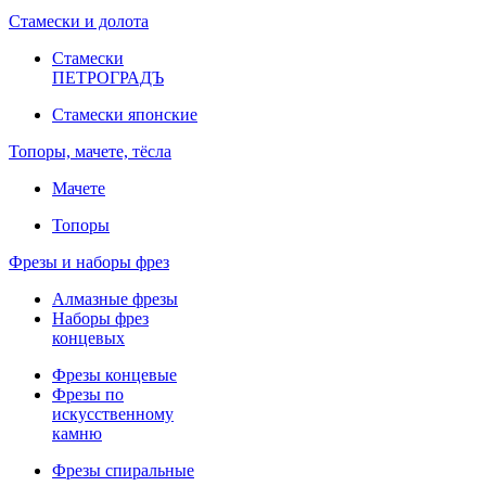
Стамески и долота
Стамески
ПЕТРОГРАДЪ
Стамески японские
Топоры, мачете, тёсла
Мачете
Топоры
Фрезы и наборы фрез
Алмазные фрезы
Наборы фрез
концевых
Фрезы концевые
Фрезы по
искусственному
камню
Фрезы спиральные