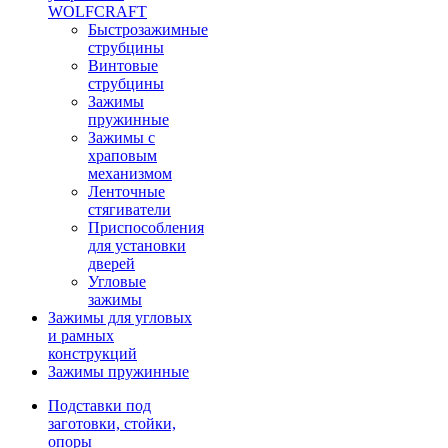
WOLFCRAFT
Быстрозажимные
струбцины
Винтовые
струбцины
Зажимы
пружинные
Зажимы с
храповым
механизмом
Ленточные
стягиватели
Приспособления
для установки
дверей
Угловые
зажимы
Зажимы для угловых
и рамных
конструкций
Зажимы пружинные
Подставки под
заготовки, стойки,
опоры