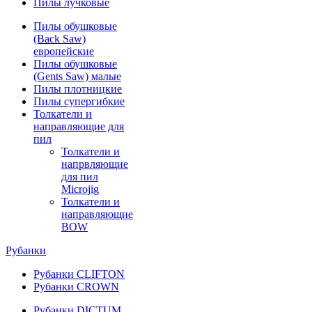
Пилы лучковые
Пилы обушковые
(Back Saw)
европейские
Пилы обушковые
(Gents Saw) малые
Пилы плотницкие
Пилы супергибкие
Толкатели и
направляющие для
пил
Толкатели и
напрвляющие
для пил
Microjig
Толкатели и
направляющие
BOW
Рубанки
Рубанки CLIFTON
Рубанки CROWN
Рубанки DICTUM