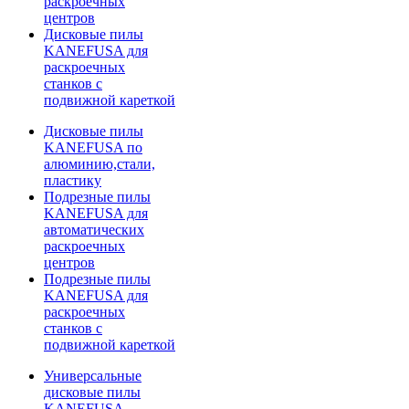
раскроечных
центров
Дисковые пилы
KANEFUSA для
раскроечных
станков с
подвижной кареткой
Дисковые пилы
KANEFUSA по
алюминию,стали,
пластику
Подрезные пилы
KANEFUSA для
автоматических
раскроечных
центров
Подрезные пилы
KANEFUSA для
раскроечных
станков с
подвижной кареткой
Универсальные
дисковые пилы
KANEFUSA