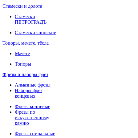
Стамески и долота
Стамески
ПЕТРОГРАДЪ
Стамески японские
Топоры, мачете, тёсла
Мачете
Топоры
Фрезы и наборы фрез
Алмазные фрезы
Наборы фрез
концевых
Фрезы концевые
Фрезы по
искусственному
камню
Фрезы спиральные