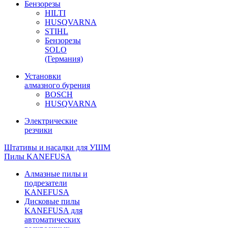
Бензорезы
HILTI
HUSQVARNA
STIHL
Бензорезы
SOLO
(Германия)
Установки
алмазного бурения
BOSCH
HUSQVARNA
Электрические
резчики
Штативы и насадки для УШМ
Пилы KANEFUSA
Алмазные пилы и
подрезатели
KANEFUSA
Дисковые пилы
KANEFUSA для
автоматических