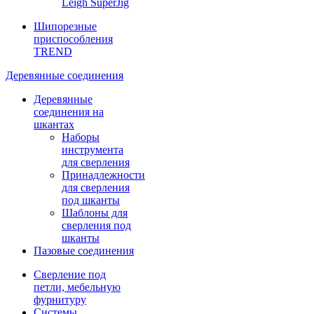
Leigh SuperJig
Шипорезные
приспособления
TREND
Деревянные соединения
Деревянные
соединения на
шкантах
Наборы
инструмента
для сверления
Принадлежности
для сверления
под шканты
Шаблоны для
сверления под
шканты
Пазовые соединения
Сверление под
петли, мебельную
фурнитуру
Системы