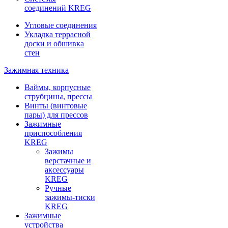
соединений KREG
Угловые соединения
Укладка террасной
доски и обшивка
стен
Зажимная техника
Ваймы, корпусные
струбцины, прессы
Винты (винтовые
пары) для прессов
Зажимные
приспособления
KREG
Зажимы
верстачные и
аксессуары
KREG
Ручные
зажимы-тиски
KREG
Зажимные
устройства