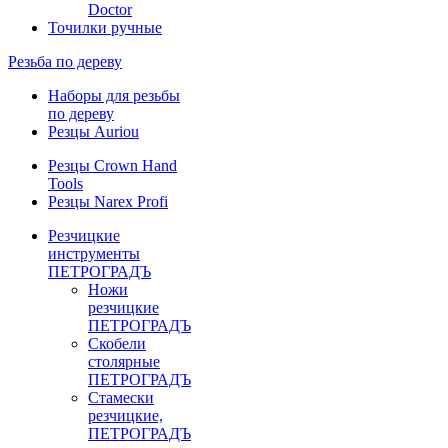
Doctor
Точилки ручные
Резьба по дереву
Наборы для резьбы
по дереву
Резцы Auriou
Резцы Crown Hand
Tools
Резцы Narex Profi
Резчицкие
инструменты
ПЕТРОГРАДЪ
Ножи
резчицкие
ПЕТРОГРАДЪ
Скобели
столярные
ПЕТРОГРАДЪ
Стамески
резчицкие,
ПЕТРОГРАДЪ