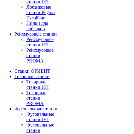
станки JET
Лобзиковые
станки Pegas /
Excalibur
Пилки для
лобзиков
Рейсмусовые станки
Рейсмусовые
станки JET
Рейсмусовые
станки
PROMA
Станки ОРИЕНТ
Токарные станки
Toкарные
станки JET
Токарные
станки
PROMA
Фуговальные станки
Фуговальные
станки JET
Фуговальные
станки