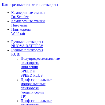
Камнерезные станки и плиткорезы
Камнерезные станки
Dr. Schulze
Камнерезные станки
Husqvarna
Плиткорезы
Wolfcraft
Ручные плиткорезы
NUOVA BATTIPAV
Ручные плиткорезы
RUBI
Полупрофессиональные
плиткорезы
Rubi серии
SPEED и
SPEED PLUS
Профессиональные
монорельсовые
плиткорезы
(модели серии
TP)
Профессиональные
плиткорезы