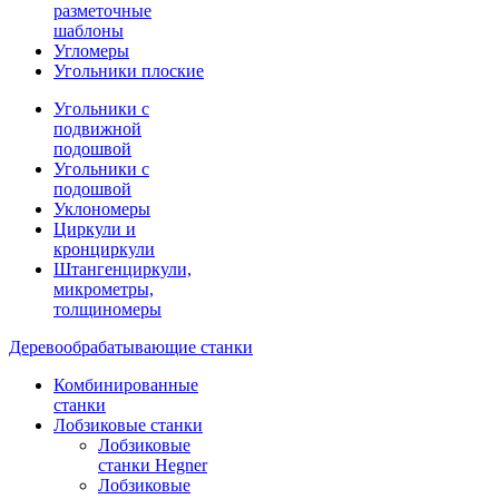
разметочные
шаблоны
Угломеры
Угольники плоские
Угольники с
подвижной
подошвой
Угольники с
подошвой
Уклономеры
Циркули и
кронциркули
Штангенциркули,
микрометры,
толщиномеры
Деревообрабатывающие станки
Комбинированные
станки
Лобзиковые станки
Лобзиковые
станки Hegner
Лобзиковые