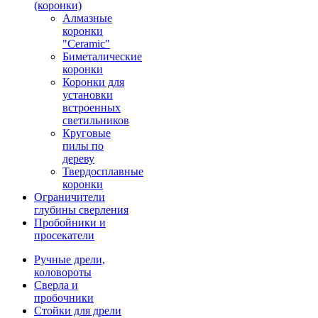
(коронки)
Алмазные
коронки
"Ceramic"
Биметалические
коронки
Коронки для
установки
встроенных
светильников
Круговые
пилы по
дереву
Твердосплавные
коронки
Ограничители
глубины сверления
Пробойники и
просекатели
Ручные дрели,
коловороты
Сверла и
пробочники
Стойки для дрели