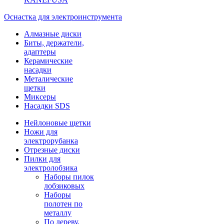
Оснастка для электроинструмента
Алмазные диски
Биты, держатели,
адаптеры
Керамические
насадки
Металические
щетки
Миксеры
Насадки SDS
Нейлоновые щетки
Ножи для
электрорубанка
Отрезные диски
Пилки для
электролобзика
Наборы пилок
лобзиковых
Наборы
полотен по
металлу
По дереву,