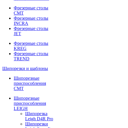
Фрезерные столы
CMT
Фрезерные столы
INCRA
Фрезерные столы
JET
Фрезерные столы
KREG
Фрезерные столы
TREND
Шипорезки и шаблоны
Шипорезные
приспособления
CMT
Шипорезные
приспособления
LEIGH
Шипорезка
Leigh D4R Pro
Шипорезки