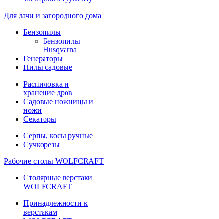
Для дачи и загородного дома
Бензопилы
Бензопилы
Husqvarna
Генераторы
Пилы садовые
Распиловка и
хранение дров
Садовые ножницы и
ножи
Секаторы
Серпы, косы ручные
Сучкорезы
Рабочие столы WOLFCRAFT
Столярные верстаки
WOLFCRAFT
Принадлежности к
верстакам