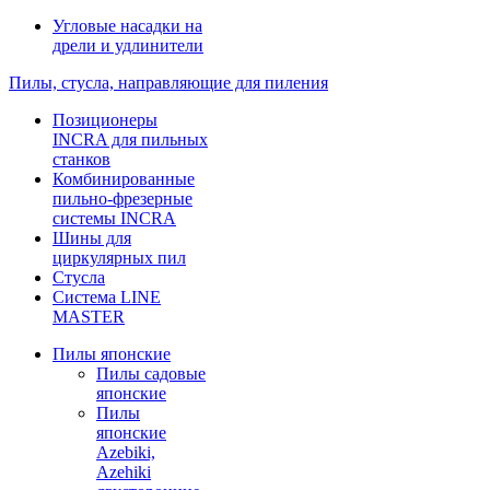
Угловые насадки на
дрели и удлинители
Пилы, стусла, направляющие для пиления
Позиционеры
INCRA для пильных
станков
Комбинированные
пильно-фрезерные
системы INCRA
Шины для
циркулярных пил
Стусла
Система LINE
MASTER
Пилы японские
Пилы садовые
японские
Пилы
японские
Azebiki,
Azehiki