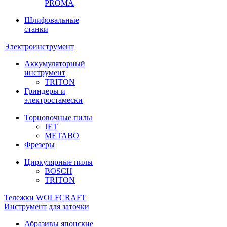
PROMA
Шлифовальные
станки
Электроинструмент
Аккумуляторный
инструмент
TRITON
Гриндеры и
электростамески
Торцовочные пилы
JET
METABO
Фрезеры
Циркулярные пилы
BOSCH
TRITON
Тележки WOLFCRAFT
Инструмент для заточки
Абразивы японские