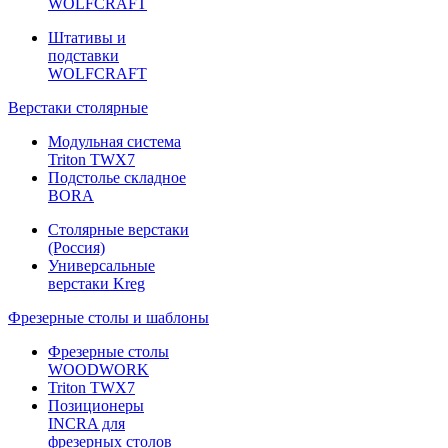
WOLFCRAFT
Штативы и
подставки
WOLFCRAFT
Верстаки столярные
Модульная система
Triton TWX7
Подстолье складное
BORA
Столярные верстаки
(Россия)
Универсальные
верстаки Kreg
Фрезерные столы и шаблоны
Фрезерные столы
WOODWORK
Triton TWX7
Позиционеры
INCRA для
фрезерных столов