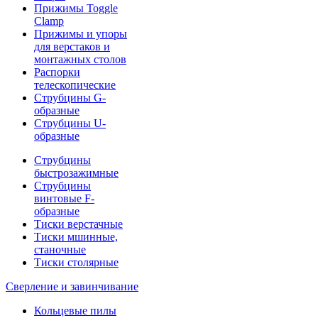
Прижимы Toggle
Clamp
Прижимы и упоры
для верстаков и
монтажных столов
Распорки
телескопические
Струбцины G-
образные
Струбцины U-
образные
Струбцины
быстрозажимные
Струбцины
винтовые F-
образные
Тиски верстачные
Тиски мшинные,
станочные
Тиски столярные
Сверление и завинчивание
Кольцевые пилы