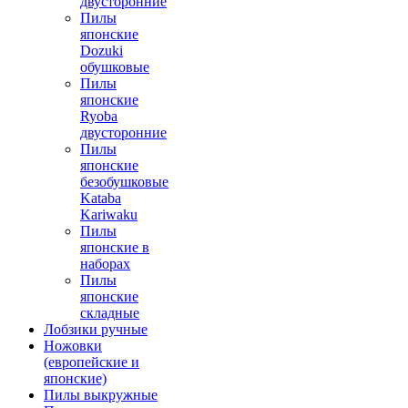
двусторонние
Пилы
японские
Dozuki
обушковые
Пилы
японские
Ryoba
двусторонние
Пилы
японские
безобушковые
Kataba
Kariwaku
Пилы
японские в
наборах
Пилы
японские
складные
Лобзики ручные
Ножовки
(европейские и
японские)
Пилы выкружные