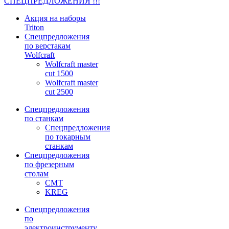
СПЕЦПРЕДЛОЖЕНИЯ !!!
Акция на наборы
Triton
Спецпредложения
по верстакам
Wolfcraft
Wolfcraft master
cut 1500
Wolfcraft master
cut 2500
Спецпредложения
по станкам
Спецпредложения
по токарным
станкам
Спецпредложения
по фрезерным
столам
CMT
KREG
Спецпредложения
по
электроинструменту