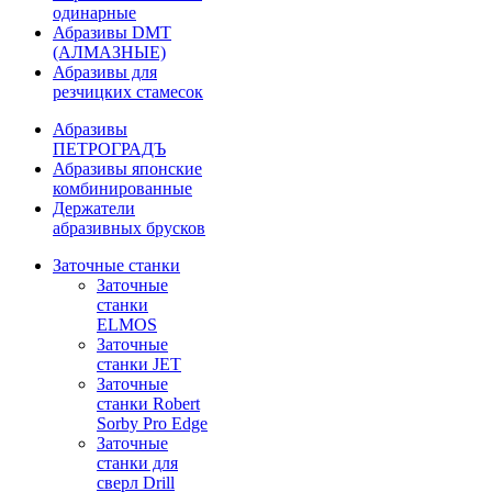
одинарные
Абразивы DMT
(АЛМАЗНЫЕ)
Абразивы для
резчицких стамесок
Абразивы
ПЕТРОГРАДЪ
Абразивы японские
комбинированные
Держатели
абразивных брусков
Заточные станки
Заточные
станки
ELMOS
Заточные
станки JET
Заточные
станки Robert
Sorby Pro Edge
Заточные
станки для
сверл Drill