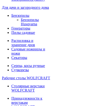
Для дачи и загородного дома
Бензопилы
Бензопилы
Husqvarna
Генераторы
Пилы садовые
Распиловка и
хранение дров
Садовые ножницы и
ножи
Секаторы
Серпы, косы ручные
Сучкорезы
Рабочие столы WOLFCRAFT
Столярные верстаки
WOLFCRAFT
Принадлежности к
верстакам