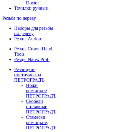
Doctor
Точилки ручные
Резьба по дереву
Наборы для резьбы
по дереву
Резцы Auriou
Резцы Crown Hand
Tools
Резцы Narex Profi
Резчицкие
инструменты
ПЕТРОГРАДЪ
Ножи
резчицкие
ПЕТРОГРАДЪ
Скобели
столярные
ПЕТРОГРАДЪ
Стамески
резчицкие,
ПЕТРОГРАДЪ