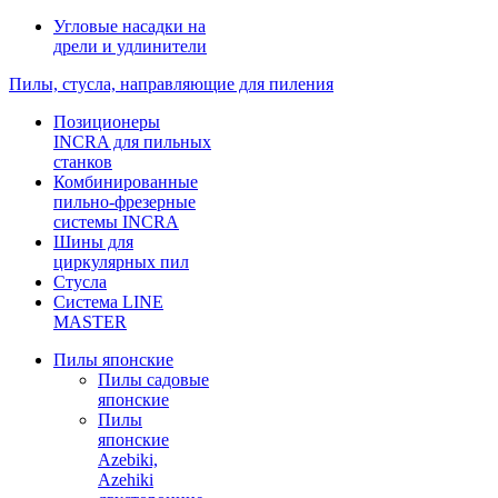
Угловые насадки на
дрели и удлинители
Пилы, стусла, направляющие для пиления
Позиционеры
INCRA для пильных
станков
Комбинированные
пильно-фрезерные
системы INCRA
Шины для
циркулярных пил
Стусла
Система LINE
MASTER
Пилы японские
Пилы садовые
японские
Пилы
японские
Azebiki,
Azehiki