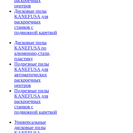
раскроечных
центров
Дисковые пилы
KANEFUSA для
раскроечных
станков с
подвижной кареткой
Дисковые пилы
KANEFUSA по
алюминию,стали,
пластику
Подрезные пилы
KANEFUSA для
автоматических
раскроечных
центров
Подрезные пилы
KANEFUSA для
раскроечных
станков с
подвижной кареткой
Универсальные
дисковые пилы
KANEFUSA