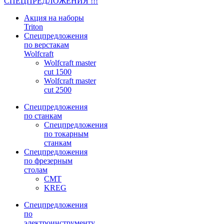
СПЕЦПРЕДЛОЖЕНИЯ !!!
Акция на наборы
Triton
Спецпредложения
по верстакам
Wolfcraft
Wolfcraft master
cut 1500
Wolfcraft master
cut 2500
Спецпредложения
по станкам
Спецпредложения
по токарным
станкам
Спецпредложения
по фрезерным
столам
CMT
KREG
Спецпредложения
по
электроинструменту