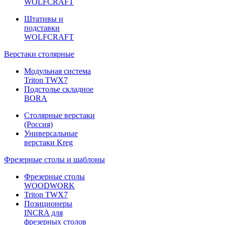
WOLFCRAFT
Штативы и
подставки
WOLFCRAFT
Верстаки столярные
Модульная система
Triton TWX7
Подстолье складное
BORA
Столярные верстаки
(Россия)
Универсальные
верстаки Kreg
Фрезерные столы и шаблоны
Фрезерные столы
WOODWORK
Triton TWX7
Позиционеры
INCRA для
фрезерных столов