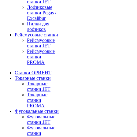
станки JET
Лобзиковые
станки Pegas /
Excalibur
Пилки для
лобзиков
Рейсмусовые станки
Рейсмусовые
станки JET
Рейсмусовые
станки
PROMA
Станки ОРИЕНТ
Токарные станки
Toкарные
станки JET
Токарные
станки
PROMA
Фуговальные станки
Фуговальные
станки JET
Фуговальные
станки