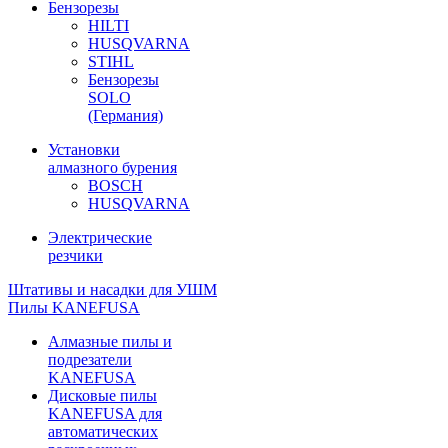
Бензорезы
HILTI
HUSQVARNA
STIHL
Бензорезы
SOLO
(Германия)
Установки
алмазного бурения
BOSCH
HUSQVARNA
Электрические
резчики
Штативы и насадки для УШМ
Пилы KANEFUSA
Алмазные пилы и
подрезатели
KANEFUSA
Дисковые пилы
KANEFUSA для
автоматических