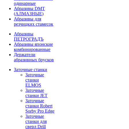
одинарные
Абразивы DMT
(АЛМАЗНЫЕ)
Абразивы для
резчицких стамесок
Абразивы
ПЕТРОГРАДЪ
Абразивы японские
комбинированные
Держатели
абразивных брусков
Заточные станки
Заточные
станки
ELMOS
Заточные
станки JET
Заточные
станки Robert
Sorby Pro Edge
Заточные
станки для
сверл Drill