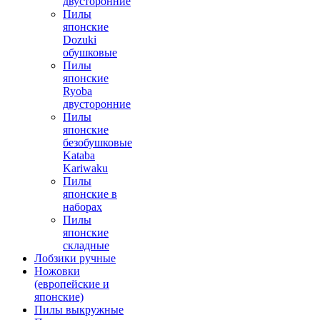
двусторонние
Пилы
японские
Dozuki
обушковые
Пилы
японские
Ryoba
двусторонние
Пилы
японские
безобушковые
Kataba
Kariwaku
Пилы
японские в
наборах
Пилы
японские
складные
Лобзики ручные
Ножовки
(европейские и
японские)
Пилы выкружные