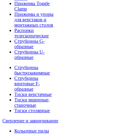
Прижимы Toggle
Clamp
Прижимы и упоры
для верстаков и
монтажных столов
Распорки
телескопические
Струбцины G-
образные
Струбцины U-
образные
Струбцины
быстрозажимные
Струбцины
винтовые F-
образные
Тиски верстачные
Тиски мшинные,
станочные
Тиски столярные
Сверление и завинчивание
Кольцевые пилы