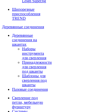
Leigh SuperJig
Шипорезные
приспособления
TREND
Деревянные соединения
Деревянные
соединения на
шкантах
Наборы
инструмента
для сверления
Принадлежности
для сверления
под шканты
Шаблоны для
сверления под
шканты
Пазовые соединения
Сверление под
петли, мебельную
фурнитуру
Системы