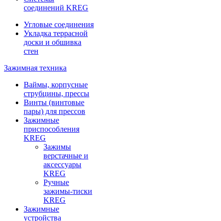
соединений KREG
Угловые соединения
Укладка террасной
доски и обшивка
стен
Зажимная техника
Ваймы, корпусные
струбцины, прессы
Винты (винтовые
пары) для прессов
Зажимные
приспособления
KREG
Зажимы
верстачные и
аксессуары
KREG
Ручные
зажимы-тиски
KREG
Зажимные
устройства