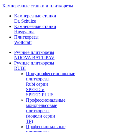
Камнерезные станки и плиткорезы
Камнерезные станки
Dr. Schulze
Камнерезные станки
Husqvarna
Плиткорезы
Wolfcraft
Ручные плиткорезы
NUOVA BATTIPAV
Ручные плиткорезы
RUBI
Полупрофессиональные
плиткорезы
Rubi серии
SPEED и
SPEED PLUS
Профессиональные
монорельсовые
плиткорезы
(модели серии
TP)
Профессиональные
плиткорезы