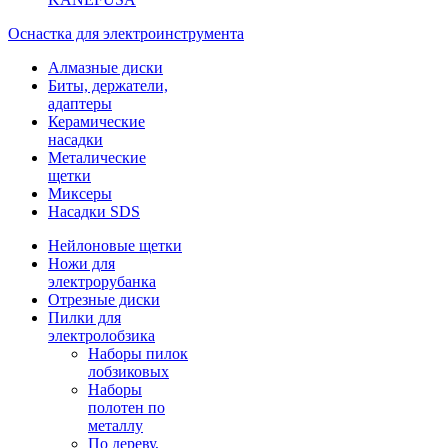
Оснастка для электроинструмента
Алмазные диски
Биты, держатели,
адаптеры
Керамические
насадки
Металические
щетки
Миксеры
Насадки SDS
Нейлоновые щетки
Ножи для
электрорубанка
Отрезные диски
Пилки для
электролобзика
Наборы пилок
лобзиковых
Наборы
полотен по
металлу
По дереву,