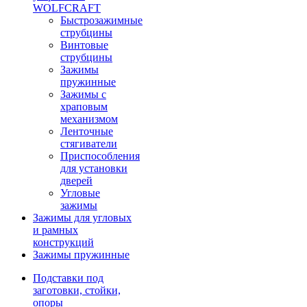
WOLFCRAFT
Быстрозажимные
струбцины
Винтовые
струбцины
Зажимы
пружинные
Зажимы с
храповым
механизмом
Ленточные
стягиватели
Приспособления
для установки
дверей
Угловые
зажимы
Зажимы для угловых
и рамных
конструкций
Зажимы пружинные
Подставки под
заготовки, стойки,
опоры