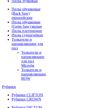
Пилы лучковые
Пилы обушковые
(Back Saw)
европейские
Пилы обушковые
(Gents Saw) малые
Пилы плотницкие
Пилы супергибкие
Толкатели и
направляющие для
пил
Толкатели и
напрвляющие
для пил
Microjig
Толкатели и
направляющие
BOW
Рубанки
Рубанки CLIFTON
Рубанки CROWN
Рубанки DICTUM