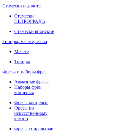
Стамески и долота
Стамески
ПЕТРОГРАДЪ
Стамески японские
Топоры, мачете, тёсла
Мачете
Топоры
Фрезы и наборы фрез
Алмазные фрезы
Наборы фрез
концевых
Фрезы концевые
Фрезы по
искусственному
камню
Фрезы спиральные