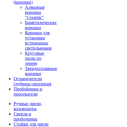
(коронки)
Алмазные
коронки
"Ceramic"
Биметалические
коронки
Коронки для
установки
встроенных
светильников
Круговые
пилы по
дереву
Твердосплавные
коронки
Ограничители
глубины сверления
Пробойники и
просекатели
Ручные дрели,
коловороты
Сверла и
пробочники
Стойки для дрели