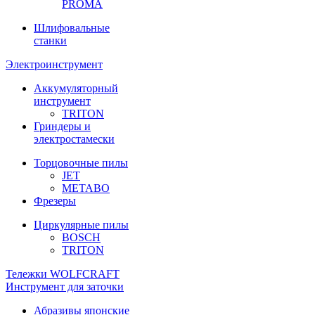
PROMA
Шлифовальные
станки
Электроинструмент
Аккумуляторный
инструмент
TRITON
Гриндеры и
электростамески
Торцовочные пилы
JET
METABO
Фрезеры
Циркулярные пилы
BOSCH
TRITON
Тележки WOLFCRAFT
Инструмент для заточки
Абразивы японские