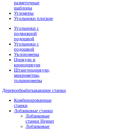
разметочные
шаблоны
Угломеры
Угольники плоские
Угольники с
подвижной
подошвой
Угольники с
подошвой
Уклономеры
Циркули и
кронциркули
Штангенциркули,
микрометры,
толщиномеры
Деревообрабатывающие станки
Комбинированные
станки
Лобзиковые станки
Лобзиковые
станки Hegner
Лобзиковые