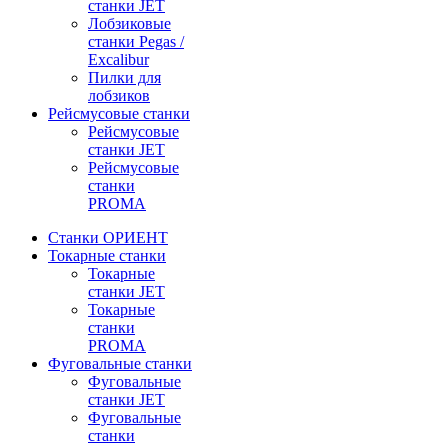
станки JET
Лобзиковые
станки Pegas /
Excalibur
Пилки для
лобзиков
Рейсмусовые станки
Рейсмусовые
станки JET
Рейсмусовые
станки
PROMA
Станки ОРИЕНТ
Токарные станки
Toкарные
станки JET
Токарные
станки
PROMA
Фуговальные станки
Фуговальные
станки JET
Фуговальные
станки