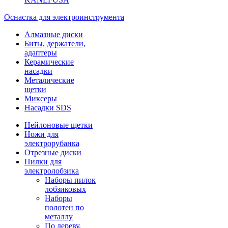
Оснастка для электроинструмента
Алмазные диски
Биты, держатели,
адаптеры
Керамические
насадки
Металические
щетки
Миксеры
Насадки SDS
Нейлоновые щетки
Ножи для
электрорубанка
Отрезные диски
Пилки для
электролобзика
Наборы пилок
лобзиковых
Наборы
полотен по
металлу
По дереву,