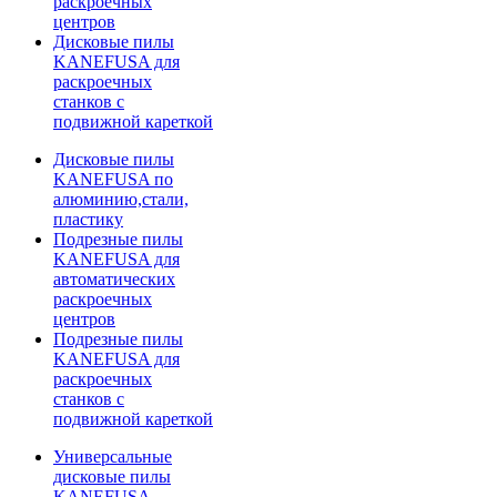
раскроечных
центров
Дисковые пилы
KANEFUSA для
раскроечных
станков с
подвижной кареткой
Дисковые пилы
KANEFUSA по
алюминию,стали,
пластику
Подрезные пилы
KANEFUSA для
автоматических
раскроечных
центров
Подрезные пилы
KANEFUSA для
раскроечных
станков с
подвижной кареткой
Универсальные
дисковые пилы
KANEFUSA