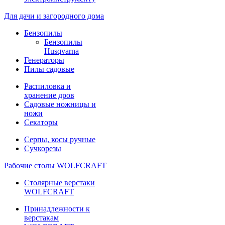
Для дачи и загородного дома
Бензопилы
Бензопилы
Husqvarna
Генераторы
Пилы садовые
Распиловка и
хранение дров
Садовые ножницы и
ножи
Секаторы
Серпы, косы ручные
Сучкорезы
Рабочие столы WOLFCRAFT
Столярные верстаки
WOLFCRAFT
Принадлежности к
верстакам