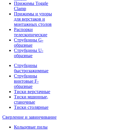
Прижимы Toggle
Clamp
Прижимы и упоры
для верстаков и
монтажных столов
Распорки
телескопические
Струбцины G-
образные
Струбцины U-
образные
Струбцины
быстрозажимные
Струбцины
винтовые F-
образные
Тиски верстачные
Тиски мшинные,
станочные
Тиски столярные
Сверление и завинчивание
Кольцевые пилы