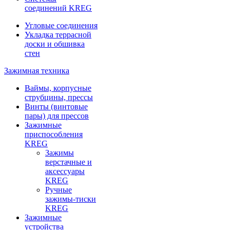
соединений KREG
Угловые соединения
Укладка террасной
доски и обшивка
стен
Зажимная техника
Ваймы, корпусные
струбцины, прессы
Винты (винтовые
пары) для прессов
Зажимные
приспособления
KREG
Зажимы
верстачные и
аксессуары
KREG
Ручные
зажимы-тиски
KREG
Зажимные
устройства