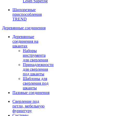
Leigh SuperJig
Шипорезные
приспособления
TREND
Деревянные соединения
Деревянные
соединения на
шкантах
Наборы
инструмента
для сверления
Принадлежности
для сверления
под шканты
Шаблоны для
сверления под
шканты
Пазовые соединения
Сверление под
петли, мебельную
фурнитуру
Системы