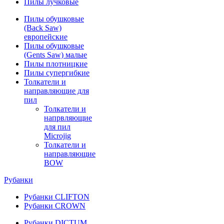
Пилы лучковые
Пилы обушковые
(Back Saw)
европейские
Пилы обушковые
(Gents Saw) малые
Пилы плотницкие
Пилы супергибкие
Толкатели и
направляющие для
пил
Толкатели и
напрвляющие
для пил
Microjig
Толкатели и
направляющие
BOW
Рубанки
Рубанки CLIFTON
Рубанки CROWN
Рубанки DICTUM