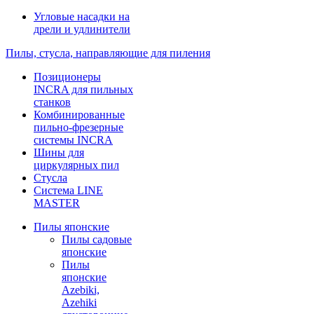
Угловые насадки на
дрели и удлинители
Пилы, стусла, направляющие для пиления
Позиционеры
INCRA для пильных
станков
Комбинированные
пильно-фрезерные
системы INCRA
Шины для
циркулярных пил
Стусла
Система LINE
MASTER
Пилы японские
Пилы садовые
японские
Пилы
японские
Azebiki,
Azehiki