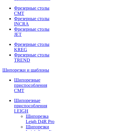
Фрезерные столы
CMT
Фрезерные столы
INCRA
Фрезерные столы
JET
Фрезерные столы
KREG
Фрезерные столы
TREND
Шипорезки и шаблоны
Шипорезные
приспособления
CMT
Шипорезные
приспособления
LEIGH
Шипорезка
Leigh D4R Pro
Шипорезки