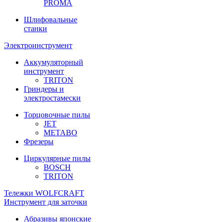
PROMA
Шлифовальные
станки
Электроинструмент
Аккумуляторный
инструмент
TRITON
Гриндеры и
электростамески
Торцовочные пилы
JET
METABO
Фрезеры
Циркулярные пилы
BOSCH
TRITON
Тележки WOLFCRAFT
Инструмент для заточки
Абразивы японские