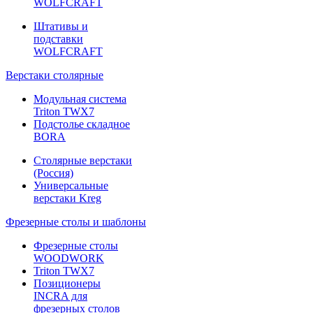
WOLFCRAFT
Штативы и
подставки
WOLFCRAFT
Верстаки столярные
Модульная система
Triton TWX7
Подстолье складное
BORA
Столярные верстаки
(Россия)
Универсальные
верстаки Kreg
Фрезерные столы и шаблоны
Фрезерные столы
WOODWORK
Triton TWX7
Позиционеры
INCRA для
фрезерных столов