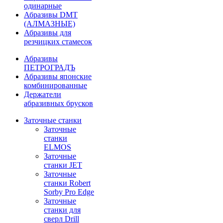
одинарные
Абразивы DMT
(АЛМАЗНЫЕ)
Абразивы для
резчицких стамесок
Абразивы
ПЕТРОГРАДЪ
Абразивы японские
комбинированные
Держатели
абразивных брусков
Заточные станки
Заточные
станки
ELMOS
Заточные
станки JET
Заточные
станки Robert
Sorby Pro Edge
Заточные
станки для
сверл Drill