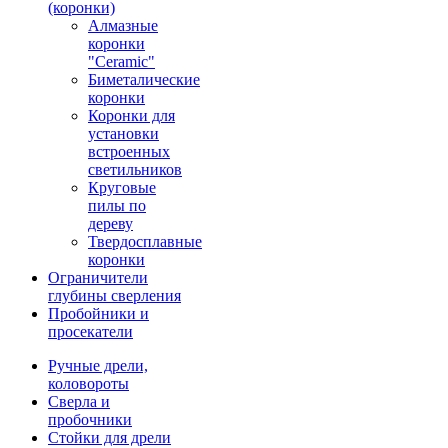
(коронки)
Алмазные
коронки
"Ceramic"
Биметалические
коронки
Коронки для
установки
встроенных
светильников
Круговые
пилы по
дереву
Твердосплавные
коронки
Ограничители
глубины сверления
Пробойники и
просекатели
Ручные дрели,
коловороты
Сверла и
пробочники
Стойки для дрели