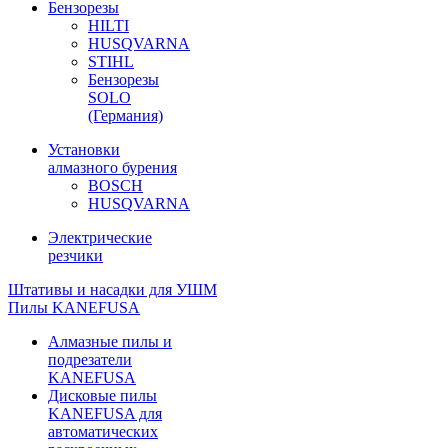
Бензорезы
HILTI
HUSQVARNA
STIHL
Бензорезы
SOLO
(Германия)
Установки
алмазного бурения
BOSCH
HUSQVARNA
Электрические
резчики
Штативы и насадки для УШМ
Пилы KANEFUSA
Алмазные пилы и
подрезатели
KANEFUSA
Дисковые пилы
KANEFUSA для
автоматических