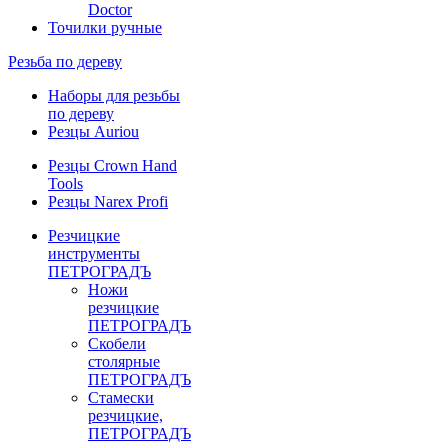
Doctor
Точилки ручные
Резьба по дереву
Наборы для резьбы
по дереву
Резцы Auriou
Резцы Crown Hand
Tools
Резцы Narex Profi
Резчицкие
инструменты
ПЕТРОГРАДЪ
Ножи
резчицкие
ПЕТРОГРАДЪ
Скобели
столярные
ПЕТРОГРАДЪ
Стамески
резчицкие,
ПЕТРОГРАДЪ