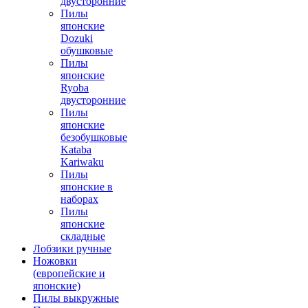
двусторонние
Пилы
японские
Dozuki
обушковые
Пилы
японские
Ryoba
двусторонние
Пилы
японские
безобушковые
Kataba
Kariwaku
Пилы
японские в
наборах
Пилы
японские
складные
Лобзики ручные
Ножовки
(европейские и
японские)
Пилы выкружные