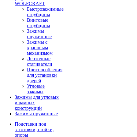
WOLFCRAFT
Быстрозажимные
струбцины
Винтовые
струбцины
Зажимы
пружинные
Зажимы с
храповым
механизмом
Ленточные
стягиватели
Приспособления
для установки
дверей
Угловые
зажимы
Зажимы для угловых
и рамных
конструкций
Зажимы пружинные
Подставки под
заготовки, стойки,
опоры