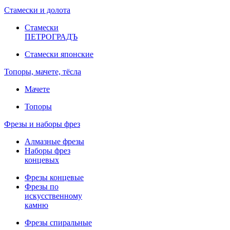
Стамески и долота
Стамески
ПЕТРОГРАДЪ
Стамески японские
Топоры, мачете, тёсла
Мачете
Топоры
Фрезы и наборы фрез
Алмазные фрезы
Наборы фрез
концевых
Фрезы концевые
Фрезы по
искусственному
камню
Фрезы спиральные