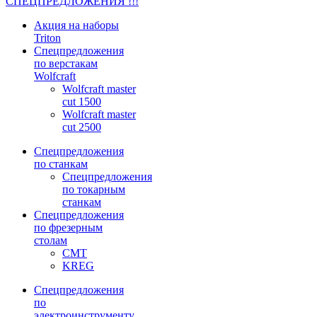
СПЕЦПРЕДЛОЖЕНИЯ !!!
Акция на наборы
Triton
Спецпредложения
по верстакам
Wolfcraft
Wolfcraft master
cut 1500
Wolfcraft master
cut 2500
Спецпредложения
по станкам
Спецпредложения
по токарным
станкам
Спецпредложения
по фрезерным
столам
CMT
KREG
Спецпредложения
по
электроинструменту