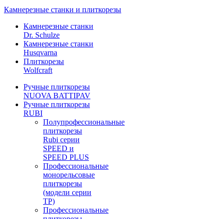
Камнерезные станки и плиткорезы
Камнерезные станки
Dr. Schulze
Камнерезные станки
Husqvarna
Плиткорезы
Wolfcraft
Ручные плиткорезы
NUOVA BATTIPAV
Ручные плиткорезы
RUBI
Полупрофессиональные
плиткорезы
Rubi серии
SPEED и
SPEED PLUS
Профессиональные
монорельсовые
плиткорезы
(модели серии
TP)
Профессиональные
плиткорезы