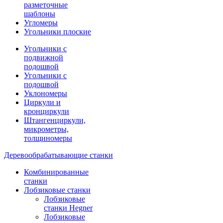
разметочные
шаблоны
Угломеры
Угольники плоские
Угольники с
подвижной
подошвой
Угольники с
подошвой
Уклономеры
Циркули и
кронциркули
Штангенциркули,
микрометры,
толщиномеры
Деревообрабатывающие станки
Комбинированные
станки
Лобзиковые станки
Лобзиковые
станки Hegner
Лобзиковые