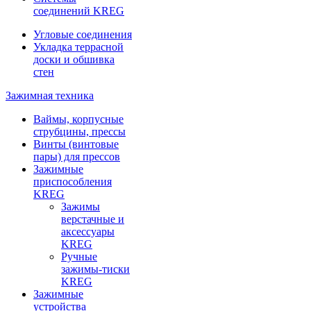
соединений KREG
Угловые соединения
Укладка террасной
доски и обшивка
стен
Зажимная техника
Ваймы, корпусные
струбцины, прессы
Винты (винтовые
пары) для прессов
Зажимные
приспособления
KREG
Зажимы
верстачные и
аксессуары
KREG
Ручные
зажимы-тиски
KREG
Зажимные
устройства