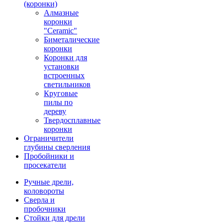
(коронки)
Алмазные
коронки
"Ceramic"
Биметалические
коронки
Коронки для
установки
встроенных
светильников
Круговые
пилы по
дереву
Твердосплавные
коронки
Ограничители
глубины сверления
Пробойники и
просекатели
Ручные дрели,
коловороты
Сверла и
пробочники
Стойки для дрели