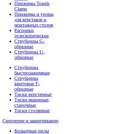
Прижимы Toggle
Clamp
Прижимы и упоры
для верстаков и
монтажных столов
Распорки
телескопические
Струбцины G-
образные
Струбцины U-
образные
Струбцины
быстрозажимные
Струбцины
винтовые F-
образные
Тиски верстачные
Тиски мшинные,
станочные
Тиски столярные
Сверление и завинчивание
Кольцевые пилы