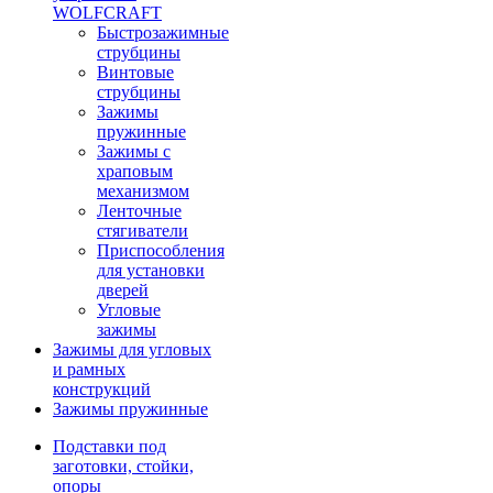
WOLFCRAFT
Быстрозажимные
струбцины
Винтовые
струбцины
Зажимы
пружинные
Зажимы с
храповым
механизмом
Ленточные
стягиватели
Приспособления
для установки
дверей
Угловые
зажимы
Зажимы для угловых
и рамных
конструкций
Зажимы пружинные
Подставки под
заготовки, стойки,
опоры