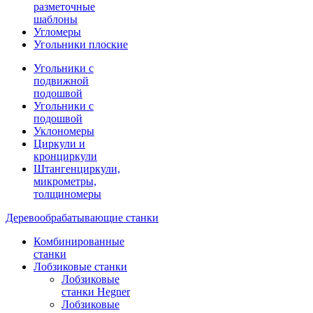
разметочные
шаблоны
Угломеры
Угольники плоские
Угольники с
подвижной
подошвой
Угольники с
подошвой
Уклономеры
Циркули и
кронциркули
Штангенциркули,
микрометры,
толщиномеры
Деревообрабатывающие станки
Комбинированные
станки
Лобзиковые станки
Лобзиковые
станки Hegner
Лобзиковые