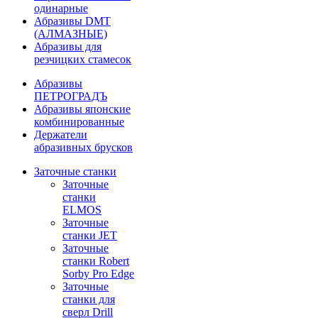
одинарные
Абразивы DMT
(АЛМАЗНЫЕ)
Абразивы для
резчицких стамесок
Абразивы
ПЕТРОГРАДЪ
Абразивы японские
комбинированные
Держатели
абразивных брусков
Заточные станки
Заточные
станки
ELMOS
Заточные
станки JET
Заточные
станки Robert
Sorby Pro Edge
Заточные
станки для
сверл Drill