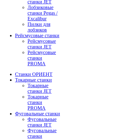
станки JET
Лобзиковые
станки Pegas /
Excalibur
Пилки для
лобзиков
Рейсмусовые станки
Рейсмусовые
станки JET
Рейсмусовые
станки
PROMA
Станки ОРИЕНТ
Токарные станки
Toкарные
станки JET
Токарные
станки
PROMA
Фуговальные станки
Фуговальные
станки JET
Фуговальные
станки