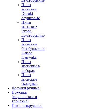
двусторонние
Пилы
японские
Dozuki
обушковые
Пилы
японские
Ryoba
двусторонние
Пилы
японские
безобушковые
Kataba
Kariwaku
Пилы
японские в
наборах
Пилы
японские
складные
Лобзики ручные
Ножовки
(европейские и
японские)
Пилы выкружные