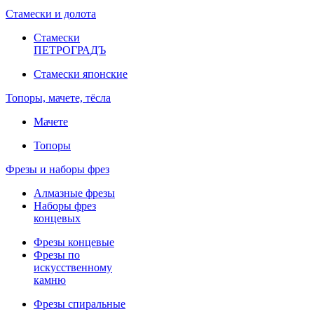
Стамески и долота
Стамески
ПЕТРОГРАДЪ
Стамески японские
Топоры, мачете, тёсла
Мачете
Топоры
Фрезы и наборы фрез
Алмазные фрезы
Наборы фрез
концевых
Фрезы концевые
Фрезы по
искусственному
камню
Фрезы спиральные