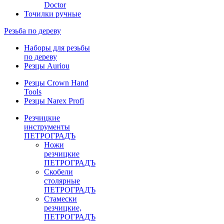
Doctor
Точилки ручные
Резьба по дереву
Наборы для резьбы
по дереву
Резцы Auriou
Резцы Crown Hand
Tools
Резцы Narex Profi
Резчицкие
инструменты
ПЕТРОГРАДЪ
Ножи
резчицкие
ПЕТРОГРАДЪ
Скобели
столярные
ПЕТРОГРАДЪ
Стамески
резчицкие,
ПЕТРОГРАДЪ