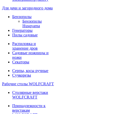
Для дачи и загородного дома
Бензопилы
Бензопилы
Husqvarna
Генераторы
Пилы садовые
Распиловка и
хранение дров
Садовые ножницы и
ножи
Секаторы
Серпы, косы ручные
Сучкорезы
Рабочие столы WOLFCRAFT
Столярные верстаки
WOLFCRAFT
Принадлежности к
верстакам