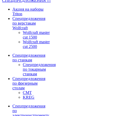
СПЕЦПРЕДЛОЖЕНИЯ !!!
Акция на наборы
Triton
Спецпредложения
по верстакам
Wolfcraft
Wolfcraft master
cut 1500
Wolfcraft master
cut 2500
Спецпредложения
по станкам
Спецпредложения
по токарным
станкам
Спецпредложения
по фрезерным
столам
CMT
KREG
Спецпредложения
по
электроинструменту