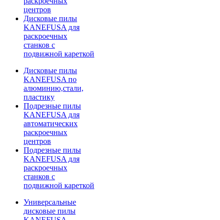
раскроечных
центров
Дисковые пилы
KANEFUSA для
раскроечных
станков с
подвижной кареткой
Дисковые пилы
KANEFUSA по
алюминию,стали,
пластику
Подрезные пилы
KANEFUSA для
автоматических
раскроечных
центров
Подрезные пилы
KANEFUSA для
раскроечных
станков с
подвижной кареткой
Универсальные
дисковые пилы
KANEFUSA