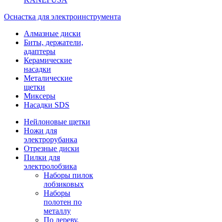
Оснастка для электроинструмента
Алмазные диски
Биты, держатели,
адаптеры
Керамические
насадки
Металические
щетки
Миксеры
Насадки SDS
Нейлоновые щетки
Ножи для
электрорубанка
Отрезные диски
Пилки для
электролобзика
Наборы пилок
лобзиковых
Наборы
полотен по
металлу
По дереву,