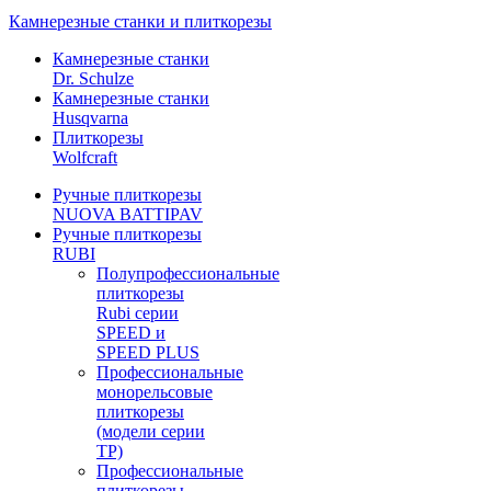
Камнерезные станки и плиткорезы
Камнерезные станки
Dr. Schulze
Камнерезные станки
Husqvarna
Плиткорезы
Wolfcraft
Ручные плиткорезы
NUOVA BATTIPAV
Ручные плиткорезы
RUBI
Полупрофессиональные
плиткорезы
Rubi серии
SPEED и
SPEED PLUS
Профессиональные
монорельсовые
плиткорезы
(модели серии
TP)
Профессиональные
плиткорезы