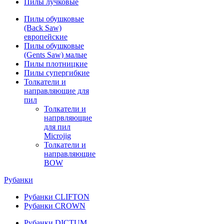
Пилы лучковые
Пилы обушковые
(Back Saw)
европейские
Пилы обушковые
(Gents Saw) малые
Пилы плотницкие
Пилы супергибкие
Толкатели и
направляющие для
пил
Толкатели и
напрвляющие
для пил
Microjig
Толкатели и
направляющие
BOW
Рубанки
Рубанки CLIFTON
Рубанки CROWN
Рубанки DICTUM