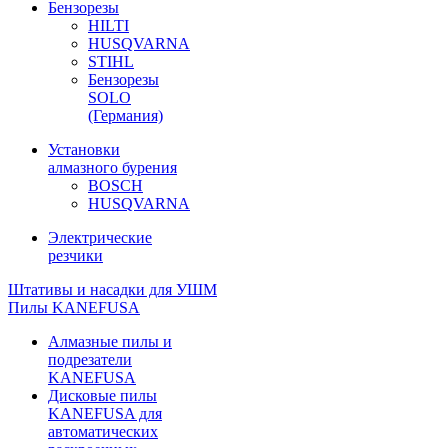
Бензорезы
HILTI
HUSQVARNA
STIHL
Бензорезы
SOLO
(Германия)
Установки
алмазного бурения
BOSCH
HUSQVARNA
Электрические
резчики
Штативы и насадки для УШМ
Пилы KANEFUSA
Алмазные пилы и
подрезатели
KANEFUSA
Дисковые пилы
KANEFUSA для
автоматических