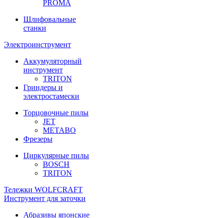
PROMA
Шлифовальные
станки
Электроинструмент
Аккумуляторный
инструмент
TRITON
Гриндеры и
электростамески
Торцовочные пилы
JET
METABO
Фрезеры
Циркулярные пилы
BOSCH
TRITON
Тележки WOLFCRAFT
Инструмент для заточки
Абразивы японские