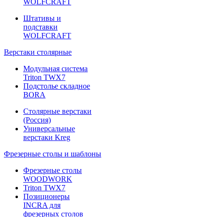
WOLFCRAFT
Штативы и
подставки
WOLFCRAFT
Верстаки столярные
Модульная система
Triton TWX7
Подстолье складное
BORA
Столярные верстаки
(Россия)
Универсальные
верстаки Kreg
Фрезерные столы и шаблоны
Фрезерные столы
WOODWORK
Triton TWX7
Позиционеры
INCRA для
фрезерных столов