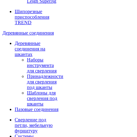
Leigh SuperJig
Шипорезные
приспособления
TREND
Деревянные соединения
Деревянные
соединения на
шкантах
Наборы
инструмента
для сверления
Принадлежности
для сверления
под шканты
Шаблоны для
сверления под
шканты
Пазовые соединения
Сверление под
петли, мебельную
фурнитуру
Системы