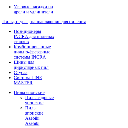
Угловые насадки на
дрели и удлинители
Пилы, стусла, направляющие для пиления
Позиционеры
INCRA для пильных
станков
Комбинированные
пильно-фрезерные
системы INCRA
Шины для
циркулярных пил
Стусла
Система LINE
MASTER
Пилы японские
Пилы садовые
японские
Пилы
японские
Azebiki,
Azehiki