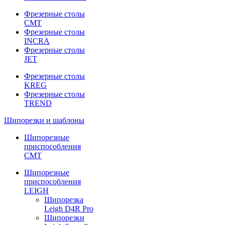
Фрезерные столы
CMT
Фрезерные столы
INCRA
Фрезерные столы
JET
Фрезерные столы
KREG
Фрезерные столы
TREND
Шипорезки и шаблоны
Шипорезные
приспособления
CMT
Шипорезные
приспособления
LEIGH
Шипорезка
Leigh D4R Pro
Шипорезки