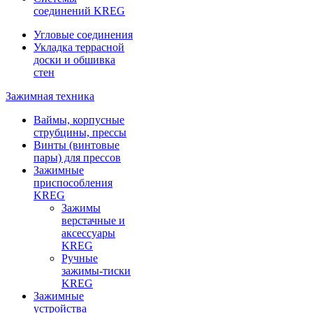
соединений KREG
Угловые соединения
Укладка террасной
доски и обшивка
стен
Зажимная техника
Ваймы, корпусные
струбцины, прессы
Винты (винтовые
пары) для прессов
Зажимные
приспособления
KREG
Зажимы
верстачные и
аксессуары
KREG
Ручные
зажимы-тиски
KREG
Зажимные
устройства