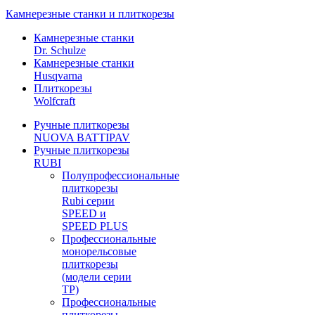
Камнерезные станки и плиткорезы
Камнерезные станки
Dr. Schulze
Камнерезные станки
Husqvarna
Плиткорезы
Wolfcraft
Ручные плиткорезы
NUOVA BATTIPAV
Ручные плиткорезы
RUBI
Полупрофессиональные
плиткорезы
Rubi серии
SPEED и
SPEED PLUS
Профессиональные
монорельсовые
плиткорезы
(модели серии
TP)
Профессиональные
плиткорезы