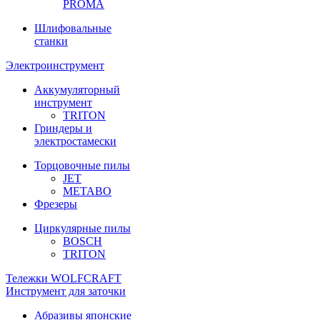
PROMA
Шлифовальные
станки
Электроинструмент
Аккумуляторный
инструмент
TRITON
Гриндеры и
электростамески
Торцовочные пилы
JET
METABO
Фрезеры
Циркулярные пилы
BOSCH
TRITON
Тележки WOLFCRAFT
Инструмент для заточки
Абразивы японские