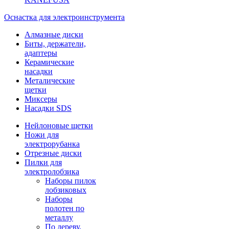
Оснастка для электроинструмента
Алмазные диски
Биты, держатели,
адаптеры
Керамические
насадки
Металические
щетки
Миксеры
Насадки SDS
Нейлоновые щетки
Ножи для
электрорубанка
Отрезные диски
Пилки для
электролобзика
Наборы пилок
лобзиковых
Наборы
полотен по
металлу
По дереву,