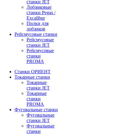
станки JET
Лобзиковые
станки Pegas /
Excalibur
Пилки для
лобзиков
Рейсмусовые станки
Рейсмусовые
станки JET
Рейсмусовые
станки
PROMA
Станки ОРИЕНТ
Токарные станки
Toкарные
станки JET
Токарные
станки
PROMA
Фуговальные станки
Фуговальные
станки JET
Фуговальные
станки