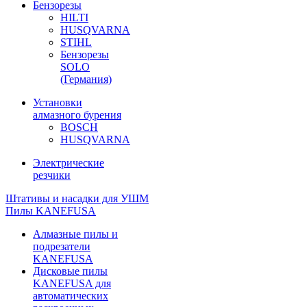
Бензорезы
HILTI
HUSQVARNA
STIHL
Бензорезы
SOLO
(Германия)
Установки
алмазного бурения
BOSCH
HUSQVARNA
Электрические
резчики
Штативы и насадки для УШМ
Пилы KANEFUSA
Алмазные пилы и
подрезатели
KANEFUSA
Дисковые пилы
KANEFUSA для
автоматических