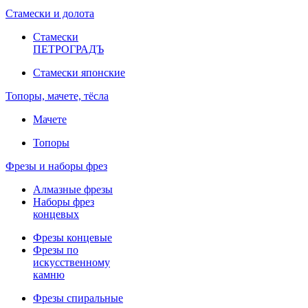
Стамески и долота
Стамески
ПЕТРОГРАДЪ
Стамески японские
Топоры, мачете, тёсла
Мачете
Топоры
Фрезы и наборы фрез
Алмазные фрезы
Наборы фрез
концевых
Фрезы концевые
Фрезы по
искусственному
камню
Фрезы спиральные