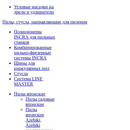
Угловые насадки на
дрели и удлинители
Пилы, стусла, направляющие для пиления
Позиционеры
INCRA для пильных
станков
Комбинированные
пильно-фрезерные
системы INCRA
Шины для
циркулярных пил
Стусла
Система LINE
MASTER
Пилы японские
Пилы садовые
японские
Пилы
японские
Azebiki,
Azehiki