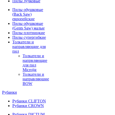
Пилы лучковые
Пилы обушковые
(Back Saw)
европейские
Пилы обушковые
(Gents Saw) малые
Пилы плотницкие
Пилы супергибкие
Толкатели и
направляющие для
пил
Толкатели и
напрвляющие
для пил
Microjig
Толкатели и
направляющие
BOW
Рубанки
Рубанки CLIFTON
Рубанки CROWN
Рубанки DICTUM