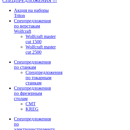
СПЕЦПРЕДЛОЖЕНИЯ !!!
Акция на наборы
Triton
Спецпредложения
по верстакам
Wolfcraft
Wolfcraft master
cut 1500
Wolfcraft master
cut 2500
Спецпредложения
по станкам
Спецпредложения
по токарным
станкам
Спецпредложения
по фрезерным
столам
CMT
KREG
Спецпредложения
по
электроинструменту