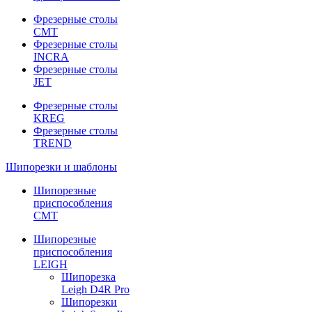
Фрезерные столы
CMT
Фрезерные столы
INCRA
Фрезерные столы
JET
Фрезерные столы
KREG
Фрезерные столы
TREND
Шипорезки и шаблоны
Шипорезные
приспособления
CMT
Шипорезные
приспособления
LEIGH
Шипорезка
Leigh D4R Pro
Шипорезки