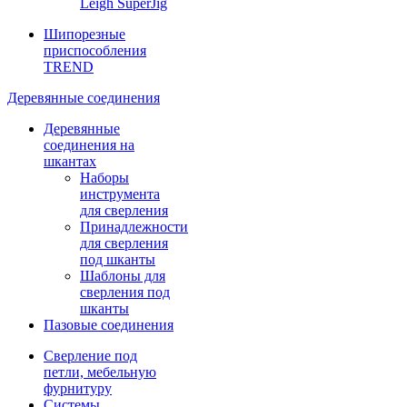
Leigh SuperJig
Шипорезные
приспособления
TREND
Деревянные соединения
Деревянные
соединения на
шкантах
Наборы
инструмента
для сверления
Принадлежности
для сверления
под шканты
Шаблоны для
сверления под
шканты
Пазовые соединения
Сверление под
петли, мебельную
фурнитуру
Системы