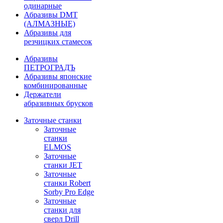
одинарные
Абразивы DMT
(АЛМАЗНЫЕ)
Абразивы для
резчицких стамесок
Абразивы
ПЕТРОГРАДЪ
Абразивы японские
комбинированные
Держатели
абразивных брусков
Заточные станки
Заточные
станки
ELMOS
Заточные
станки JET
Заточные
станки Robert
Sorby Pro Edge
Заточные
станки для
сверл Drill