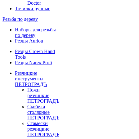
Doctor
Точилки ручные
Резьба по дереву
Наборы для резьбы
по дереву
Резцы Auriou
Резцы Crown Hand
Tools
Резцы Narex Profi
Резчицкие
инструменты
ПЕТРОГРАДЪ
Ножи
резчицкие
ПЕТРОГРАДЪ
Скобели
столярные
ПЕТРОГРАДЪ
Стамески
резчицкие,
ПЕТРОГРАДЪ