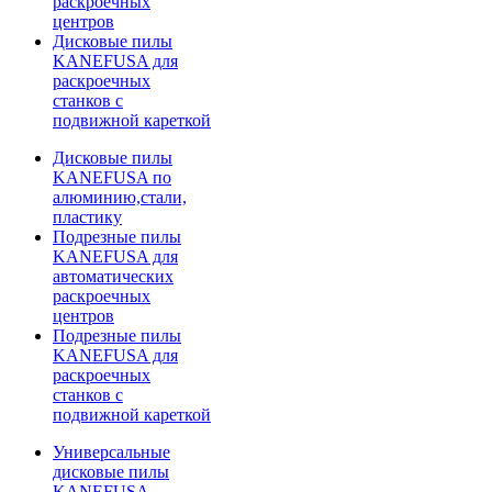
раскроечных
центров
Дисковые пилы
KANEFUSA для
раскроечных
станков с
подвижной кареткой
Дисковые пилы
KANEFUSA по
алюминию,стали,
пластику
Подрезные пилы
KANEFUSA для
автоматических
раскроечных
центров
Подрезные пилы
KANEFUSA для
раскроечных
станков с
подвижной кареткой
Универсальные
дисковые пилы
KANEFUSA