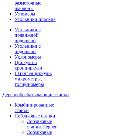
разметочные
шаблоны
Угломеры
Угольники плоские
Угольники с
подвижной
подошвой
Угольники с
подошвой
Уклономеры
Циркули и
кронциркули
Штангенциркули,
микрометры,
толщиномеры
Деревообрабатывающие станки
Комбинированные
станки
Лобзиковые станки
Лобзиковые
станки Hegner
Лобзиковые