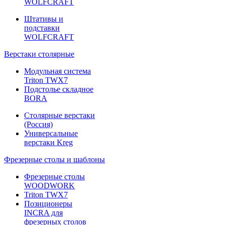
WOLFCRAFT
Штативы и
подставки
WOLFCRAFT
Верстаки столярные
Модульная система
Triton TWX7
Подстолье складное
BORA
Столярные верстаки
(Россия)
Универсальные
верстаки Kreg
Фрезерные столы и шаблоны
Фрезерные столы
WOODWORK
Triton TWX7
Позиционеры
INCRA для
фрезерных столов