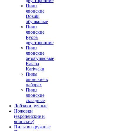
двусторонние
Пилы
японские
Dozuki
обушковые
Пилы
японские
Ryoba
двусторонние
Пилы
японские
безобушковые
Kataba
Kariwaku
Пилы
японские в
наборах
Пилы
японские
складные
Лобзики ручные
Ножовки
(европейские и
японские)
Пилы выкружные