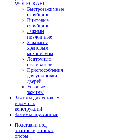
WOLFCRAFT
Быстрозажимные
струбцины
Винтовые
струбцины
Зажимы
пружинные
Зажимы с
храповым
механизмом
Ленточные
стягиватели
Приспособления
для установки
дверей
Угловые
зажимы
Зажимы для угловых
и рамных
конструкций
Зажимы пружинные
Подставки под
заготовки, стойки,
опоры