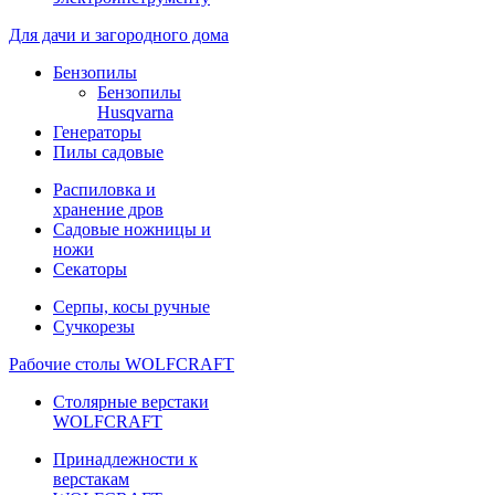
Для дачи и загородного дома
Бензопилы
Бензопилы
Husqvarna
Генераторы
Пилы садовые
Распиловка и
хранение дров
Садовые ножницы и
ножи
Секаторы
Серпы, косы ручные
Сучкорезы
Рабочие столы WOLFCRAFT
Столярные верстаки
WOLFCRAFT
Принадлежности к
верстакам