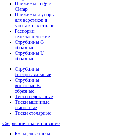
Прижимы Toggle
Clamp
Прижимы и упоры
для верстаков и
монтажных столов
Распорки
телескопические
Струбцины G-
образные
Струбцины U-
образные
Струбцины
быстрозажимные
Струбцины
винтовые F-
образные
Тиски верстачные
Тиски мшинные,
станочные
Тиски столярные
Сверление и завинчивание
Кольцевые пилы