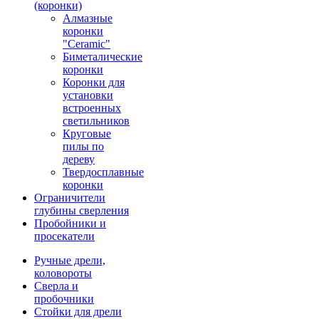
(коронки)
Алмазные
коронки
"Ceramic"
Биметалические
коронки
Коронки для
установки
встроенных
светильников
Круговые
пилы по
дереву
Твердосплавные
коронки
Ограничители
глубины сверления
Пробойники и
просекатели
Ручные дрели,
коловороты
Сверла и
пробочники
Стойки для дрели