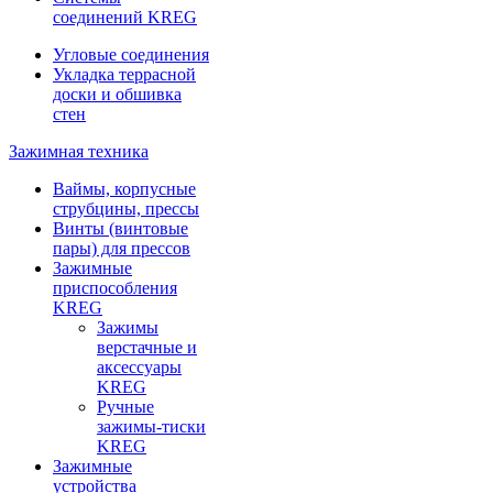
соединений KREG
Угловые соединения
Укладка террасной
доски и обшивка
стен
Зажимная техника
Ваймы, корпусные
струбцины, прессы
Винты (винтовые
пары) для прессов
Зажимные
приспособления
KREG
Зажимы
верстачные и
аксессуары
KREG
Ручные
зажимы-тиски
KREG
Зажимные
устройства