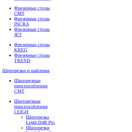
Фрезерные столы
CMT
Фрезерные столы
INCRA
Фрезерные столы
JET
Фрезерные столы
KREG
Фрезерные столы
TREND
Шипорезки и шаблоны
Шипорезные
приспособления
CMT
Шипорезные
приспособления
LEIGH
Шипорезка
Leigh D4R Pro
Шипорезки