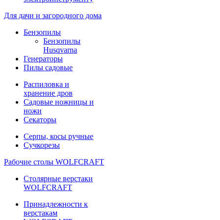
Для дачи и загородного дома
Бензопилы
Бензопилы
Husqvarna
Генераторы
Пилы садовые
Распиловка и
хранение дров
Садовые ножницы и
ножи
Секаторы
Серпы, косы ручные
Сучкорезы
Рабочие столы WOLFCRAFT
Столярные верстаки
WOLFCRAFT
Принадлежности к
верстакам