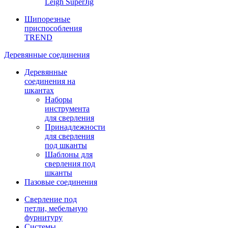
Leigh SuperJig
Шипорезные
приспособления
TREND
Деревянные соединения
Деревянные
соединения на
шкантах
Наборы
инструмента
для сверления
Принадлежности
для сверления
под шканты
Шаблоны для
сверления под
шканты
Пазовые соединения
Сверление под
петли, мебельную
фурнитуру
Системы