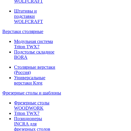
WOLFCRAFT
Штативы и
подставки
WOLFCRAFT
Верстаки столярные
Модульная система
Triton TWX7
Подстолье складное
BORA
Столярные верстаки
(Россия)
Универсальные
верстаки Kreg
Фрезерные столы и шаблоны
Фрезерные столы
WOODWORK
Triton TWX7
Позиционеры
INCRA для
фрезерных столов