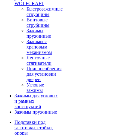
WOLFCRAFT
Быстрозажимные
струбцины
Винтовые
струбцины
Зажимы
пружинные
Зажимы с
храповым
механизмом
Ленточные
стягиватели
Приспособления
для установки
дверей
Угловые
зажимы
Зажимы для угловых
и рамных
конструкций
Зажимы пружинные
Подставки под
заготовки, стойки,
опоры