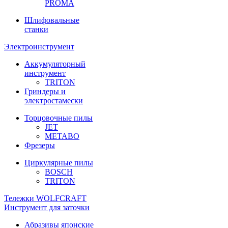
PROMA
Шлифовальные
станки
Электроинструмент
Аккумуляторный
инструмент
TRITON
Гриндеры и
электростамески
Торцовочные пилы
JET
METABO
Фрезеры
Циркулярные пилы
BOSCH
TRITON
Тележки WOLFCRAFT
Инструмент для заточки
Абразивы японские