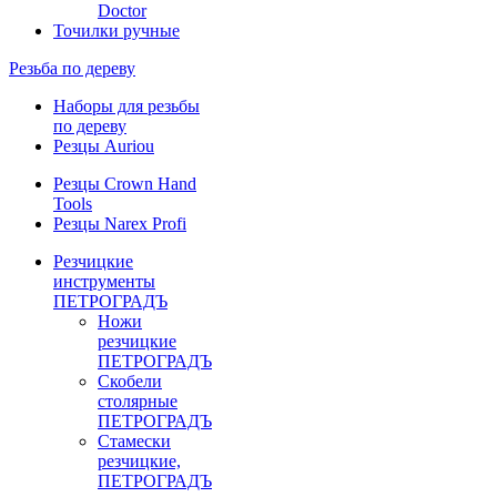
Doctor
Точилки ручные
Резьба по дереву
Наборы для резьбы
по дереву
Резцы Auriou
Резцы Crown Hand
Tools
Резцы Narex Profi
Резчицкие
инструменты
ПЕТРОГРАДЪ
Ножи
резчицкие
ПЕТРОГРАДЪ
Скобели
столярные
ПЕТРОГРАДЪ
Стамески
резчицкие,
ПЕТРОГРАДЪ