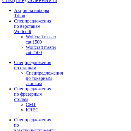
СПЕЦПРЕДЛОЖЕНИЯ !!!
Акция на наборы
Triton
Спецпредложения
по верстакам
Wolfcraft
Wolfcraft master
cut 1500
Wolfcraft master
cut 2500
Спецпредложения
по станкам
Спецпредложения
по токарным
станкам
Спецпредложения
по фрезерным
столам
CMT
KREG
Спецпредложения
по
электроинструменту