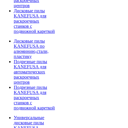
раскроечных
центров
Дисковые пилы
KANEFUSA для
раскроечных
станков с
подвижной кареткой
Дисковые пилы
KANEFUSA по
алюминию,стали,
пластику
Подрезные пилы
KANEFUSA для
автоматических
раскроечных
центров
Подрезные пилы
KANEFUSA для
раскроечных
станков с
подвижной кареткой
Универсальные
дисковые пилы
KANEFUSA