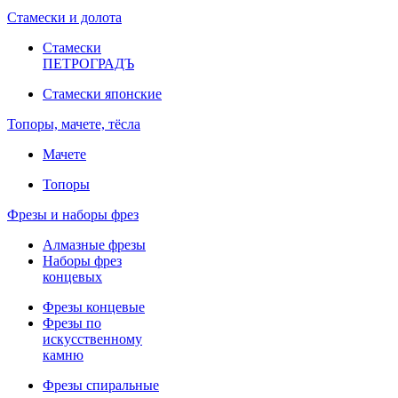
Стамески и долота
Стамески
ПЕТРОГРАДЪ
Стамески японские
Топоры, мачете, тёсла
Мачете
Топоры
Фрезы и наборы фрез
Алмазные фрезы
Наборы фрез
концевых
Фрезы концевые
Фрезы по
искусственному
камню
Фрезы спиральные