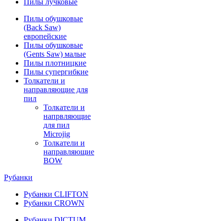
Пилы лучковые
Пилы обушковые
(Back Saw)
европейские
Пилы обушковые
(Gents Saw) малые
Пилы плотницкие
Пилы супергибкие
Толкатели и
направляющие для
пил
Толкатели и
напрвляющие
для пил
Microjig
Толкатели и
направляющие
BOW
Рубанки
Рубанки CLIFTON
Рубанки CROWN
Рубанки DICTUM