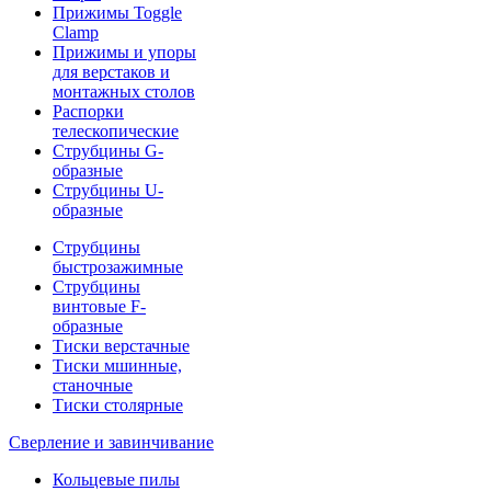
Прижимы Toggle
Clamp
Прижимы и упоры
для верстаков и
монтажных столов
Распорки
телескопические
Струбцины G-
образные
Струбцины U-
образные
Струбцины
быстрозажимные
Струбцины
винтовые F-
образные
Тиски верстачные
Тиски мшинные,
станочные
Тиски столярные
Сверление и завинчивание
Кольцевые пилы