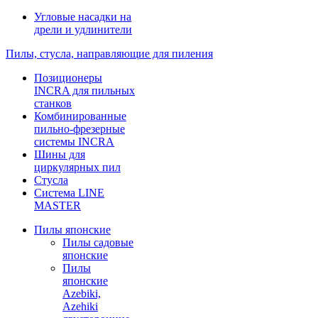
Угловые насадки на
дрели и удлинители
Пилы, стусла, направляющие для пиления
Позиционеры
INCRA для пильных
станков
Комбинированные
пильно-фрезерные
системы INCRA
Шины для
циркулярных пил
Стусла
Система LINE
MASTER
Пилы японские
Пилы садовые
японские
Пилы
японские
Azebiki,
Azehiki