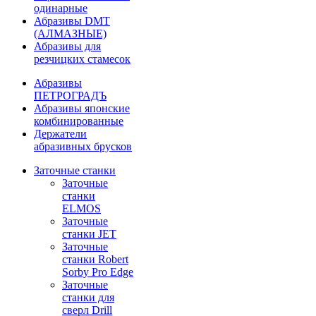
одинарные
Абразивы DMT
(АЛМАЗНЫЕ)
Абразивы для
резчицких стамесок
Абразивы
ПЕТРОГРАДЪ
Абразивы японские
комбинированные
Держатели
абразивных брусков
Заточные станки
Заточные
станки
ELMOS
Заточные
станки JET
Заточные
станки Robert
Sorby Pro Edge
Заточные
станки для
сверл Drill