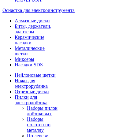
Оснастка для электроинструмента
Алмазные диски
Биты, держатели,
адаптеры
Керамические
насадки
Металические
щетки
Миксеры
Насадки SDS
Нейлоновые щетки
Ножи для
электрорубанка
Отрезные диски
Пилки для
электролобзика
Наборы пилок
лобзиковых
Наборы
полотен по
металлу
По дереву,