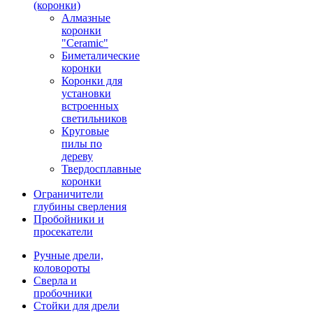
(коронки)
Алмазные
коронки
"Ceramic"
Биметалические
коронки
Коронки для
установки
встроенных
светильников
Круговые
пилы по
дереву
Твердосплавные
коронки
Ограничители
глубины сверления
Пробойники и
просекатели
Ручные дрели,
коловороты
Сверла и
пробочники
Стойки для дрели