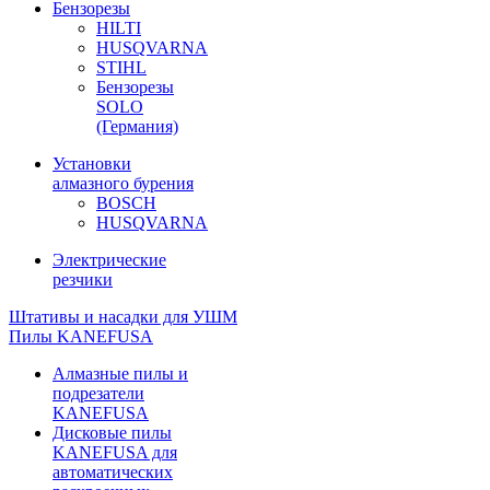
Бензорезы
HILTI
HUSQVARNA
STIHL
Бензорезы
SOLO
(Германия)
Установки
алмазного бурения
BOSCH
HUSQVARNA
Электрические
резчики
Штативы и насадки для УШМ
Пилы KANEFUSA
Алмазные пилы и
подрезатели
KANEFUSA
Дисковые пилы
KANEFUSA для
автоматических