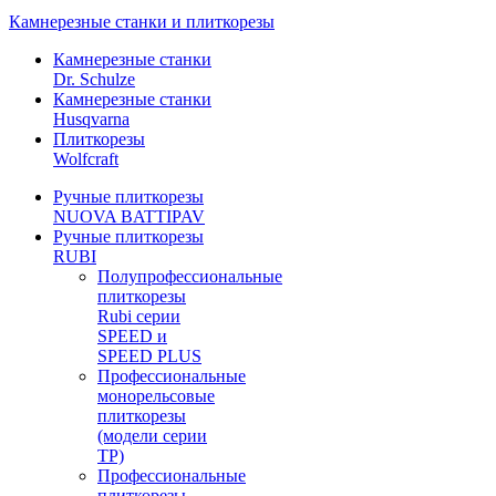
Камнерезные станки и плиткорезы
Камнерезные станки
Dr. Schulze
Камнерезные станки
Husqvarna
Плиткорезы
Wolfcraft
Ручные плиткорезы
NUOVA BATTIPAV
Ручные плиткорезы
RUBI
Полупрофессиональные
плиткорезы
Rubi серии
SPEED и
SPEED PLUS
Профессиональные
монорельсовые
плиткорезы
(модели серии
TP)
Профессиональные
плиткорезы