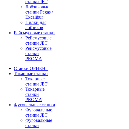
станки JET
Лобзиковые
станки Pegas /
Excalibur
Пилки для
лобзиков
Рейсмусовые станки
Рейсмусовые
станки JET
Рейсмусовые
станки
PROMA
Станки ОРИЕНТ
Токарные станки
Toкарные
станки JET
Токарные
станки
PROMA
Фуговальные станки
Фуговальные
станки JET
Фуговальные
станки