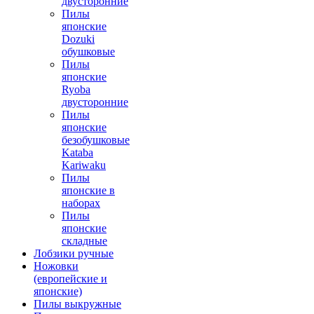
двусторонние
Пилы
японские
Dozuki
обушковые
Пилы
японские
Ryoba
двусторонние
Пилы
японские
безобушковые
Kataba
Kariwaku
Пилы
японские в
наборах
Пилы
японские
складные
Лобзики ручные
Ножовки
(европейские и
японские)
Пилы выкружные