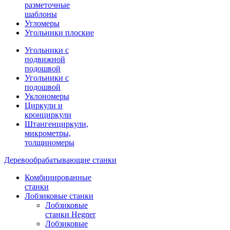
разметочные
шаблоны
Угломеры
Угольники плоские
Угольники с
подвижной
подошвой
Угольники с
подошвой
Уклономеры
Циркули и
кронциркули
Штангенциркули,
микрометры,
толщиномеры
Деревообрабатывающие станки
Комбинированные
станки
Лобзиковые станки
Лобзиковые
станки Hegner
Лобзиковые