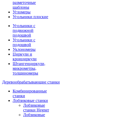
разметочные
шаблоны
Угломеры
Угольники плоские
Угольники с
подвижной
подошвой
Угольники с
подошвой
Уклономеры
Циркули и
кронциркули
Штангенциркули,
микрометры,
толщиномеры
Деревообрабатывающие станки
Комбинированные
станки
Лобзиковые станки
Лобзиковые
станки Hegner
Лобзиковые