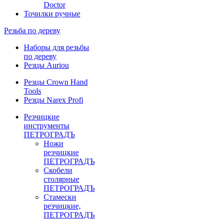
Doctor
Точилки ручные
Резьба по дереву
Наборы для резьбы
по дереву
Резцы Auriou
Резцы Crown Hand
Tools
Резцы Narex Profi
Резчицкие
инструменты
ПЕТРОГРАДЪ
Ножи
резчицкие
ПЕТРОГРАДЪ
Скобели
столярные
ПЕТРОГРАДЪ
Стамески
резчицкие,
ПЕТРОГРАДЪ