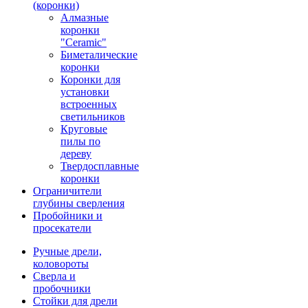
(коронки)
Алмазные
коронки
"Ceramic"
Биметалические
коронки
Коронки для
установки
встроенных
светильников
Круговые
пилы по
дереву
Твердосплавные
коронки
Ограничители
глубины сверления
Пробойники и
просекатели
Ручные дрели,
коловороты
Сверла и
пробочники
Стойки для дрели