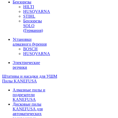
Бензорезы
HILTI
HUSQVARNA
STIHL
Бензорезы
SOLO
(Германия)
Установки
алмазного бурения
BOSCH
HUSQVARNA
Электрические
резчики
Штативы и насадки для УШМ
Пилы KANEFUSA
Алмазные пилы и
подрезатели
KANEFUSA
Дисковые пилы
KANEFUSA для
автоматических