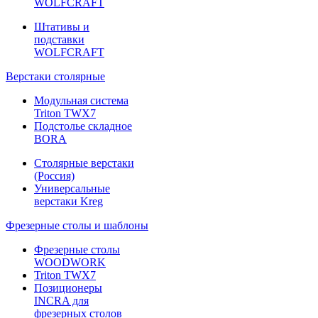
WOLFCRAFT
Штативы и
подставки
WOLFCRAFT
Верстаки столярные
Модульная система
Triton TWX7
Подстолье складное
BORA
Столярные верстаки
(Россия)
Универсальные
верстаки Kreg
Фрезерные столы и шаблоны
Фрезерные столы
WOODWORK
Triton TWX7
Позиционеры
INCRA для
фрезерных столов