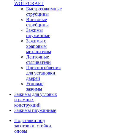
WOLFCRAFT
Быстрозажимные
струбцины
Винтовые
струбцины
Зажимы
пружинные
Зажимы с
храповым
механизмом
Ленточные
стягиватели
Приспособления
для установки
дверей
Угловые
зажимы
Зажимы для угловых
и рамных
конструкций
Зажимы пружинные
Подставки под
заготовки, стойки,
опоры