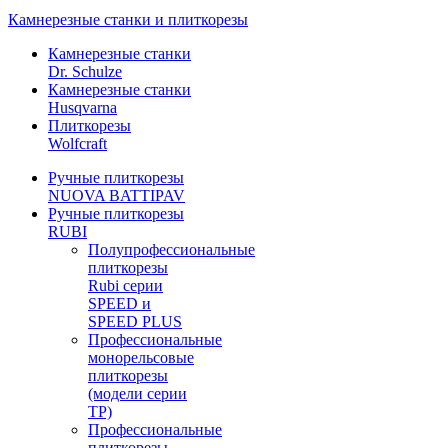
Камнерезные станки и плиткорезы
Камнерезные станки
Dr. Schulze
Камнерезные станки
Husqvarna
Плиткорезы
Wolfcraft
Ручные плиткорезы
NUOVA BATTIPAV
Ручные плиткорезы
RUBI
Полупрофессиональные
плиткорезы
Rubi серии
SPEED и
SPEED PLUS
Профессиональные
монорельсовые
плиткорезы
(модели серии
TP)
Профессиональные
плиткорезы