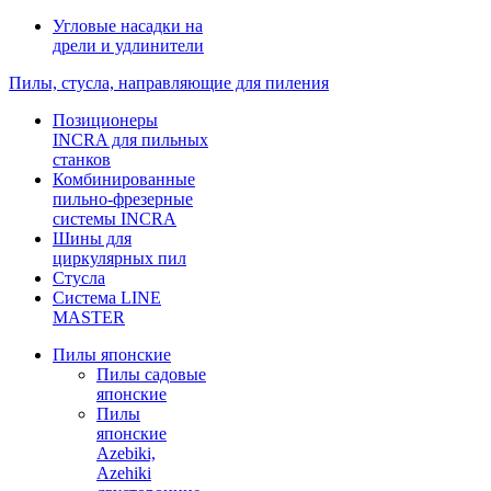
Угловые насадки на
дрели и удлинители
Пилы, стусла, направляющие для пиления
Позиционеры
INCRA для пильных
станков
Комбинированные
пильно-фрезерные
системы INCRA
Шины для
циркулярных пил
Стусла
Система LINE
MASTER
Пилы японские
Пилы садовые
японские
Пилы
японские
Azebiki,
Azehiki