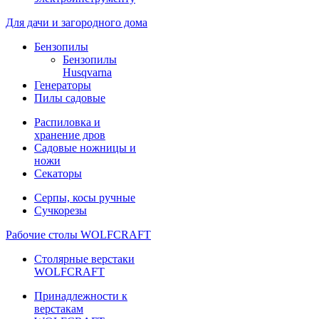
Для дачи и загородного дома
Бензопилы
Бензопилы
Husqvarna
Генераторы
Пилы садовые
Распиловка и
хранение дров
Садовые ножницы и
ножи
Секаторы
Серпы, косы ручные
Сучкорезы
Рабочие столы WOLFCRAFT
Столярные верстаки
WOLFCRAFT
Принадлежности к
верстакам