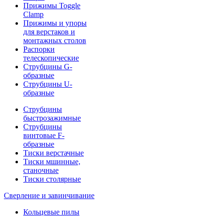
Прижимы Toggle
Clamp
Прижимы и упоры
для верстаков и
монтажных столов
Распорки
телескопические
Струбцины G-
образные
Струбцины U-
образные
Струбцины
быстрозажимные
Струбцины
винтовые F-
образные
Тиски верстачные
Тиски мшинные,
станочные
Тиски столярные
Сверление и завинчивание
Кольцевые пилы