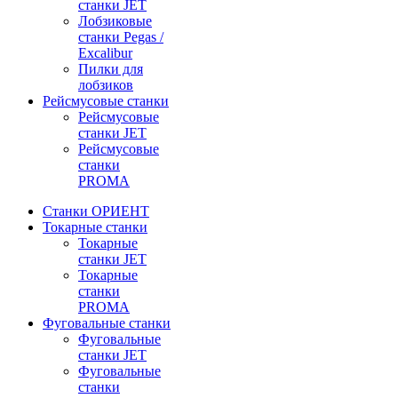
станки JET
Лобзиковые
станки Pegas /
Excalibur
Пилки для
лобзиков
Рейсмусовые станки
Рейсмусовые
станки JET
Рейсмусовые
станки
PROMA
Станки ОРИЕНТ
Токарные станки
Toкарные
станки JET
Токарные
станки
PROMA
Фуговальные станки
Фуговальные
станки JET
Фуговальные
станки