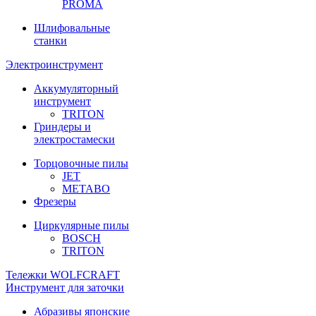
PROMA
Шлифовальные
станки
Электроинструмент
Аккумуляторный
инструмент
TRITON
Гриндеры и
электростамески
Торцовочные пилы
JET
METABO
Фрезеры
Циркулярные пилы
BOSCH
TRITON
Тележки WOLFCRAFT
Инструмент для заточки
Абразивы японские