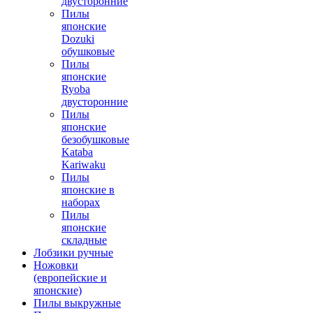
двусторонние
Пилы
японские
Dozuki
обушковые
Пилы
японские
Ryoba
двусторонние
Пилы
японские
безобушковые
Kataba
Kariwaku
Пилы
японские в
наборах
Пилы
японские
складные
Лобзики ручные
Ножовки
(европейские и
японские)
Пилы выкружные