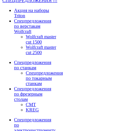
СПЕЦПРЕДЛОЖЕНИЯ !!!
Акция на наборы
Triton
Спецпредложения
по верстакам
Wolfcraft
Wolfcraft master
cut 1500
Wolfcraft master
cut 2500
Спецпредложения
по станкам
Спецпредложения
по токарным
станкам
Спецпредложения
по фрезерным
столам
CMT
KREG
Спецпредложения
по
электроинструменту