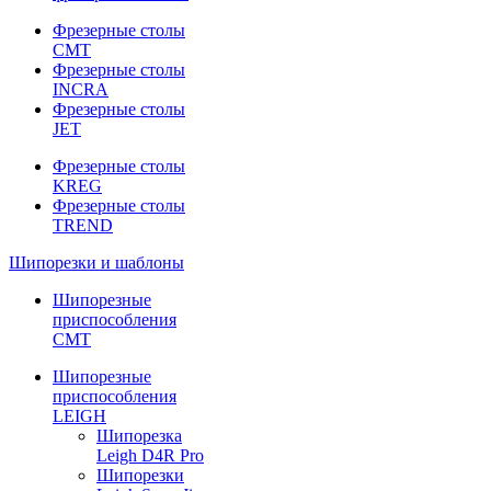
Фрезерные столы
CMT
Фрезерные столы
INCRA
Фрезерные столы
JET
Фрезерные столы
KREG
Фрезерные столы
TREND
Шипорезки и шаблоны
Шипорезные
приспособления
CMT
Шипорезные
приспособления
LEIGH
Шипорезка
Leigh D4R Pro
Шипорезки