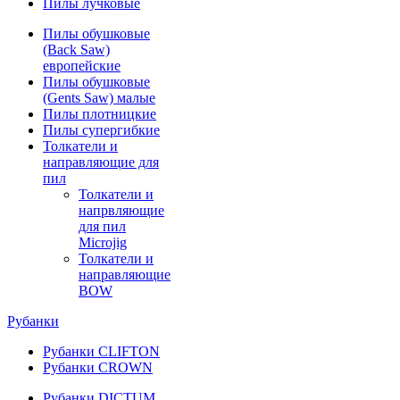
Пилы лучковые
Пилы обушковые
(Back Saw)
европейские
Пилы обушковые
(Gents Saw) малые
Пилы плотницкие
Пилы супергибкие
Толкатели и
направляющие для
пил
Толкатели и
напрвляющие
для пил
Microjig
Толкатели и
направляющие
BOW
Рубанки
Рубанки CLIFTON
Рубанки CROWN
Рубанки DICTUM