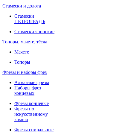
Стамески и долота
Стамески
ПЕТРОГРАДЪ
Стамески японские
Топоры, мачете, тёсла
Мачете
Топоры
Фрезы и наборы фрез
Алмазные фрезы
Наборы фрез
концевых
Фрезы концевые
Фрезы по
искусственному
камню
Фрезы спиральные