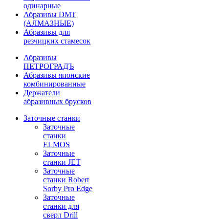
одинарные
Абразивы DMT
(АЛМАЗНЫЕ)
Абразивы для
резчицких стамесок
Абразивы
ПЕТРОГРАДЪ
Абразивы японские
комбинированные
Держатели
абразивных брусков
Заточные станки
Заточные
станки
ELMOS
Заточные
станки JET
Заточные
станки Robert
Sorby Pro Edge
Заточные
станки для
сверл Drill