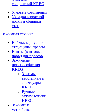
соединений KREG
Угловые соединения
Укладка террасной
доски и обшивка
стен
Зажимная техника
Ваймы, корпусные
струбцины, прессы
Винты (винтовые
пары) для прессов
Зажимные
приспособления
KREG
Зажимы
верстачные и
аксессуары
KREG
Ручные
зажимы-тиски
KREG
Зажимные
устройства