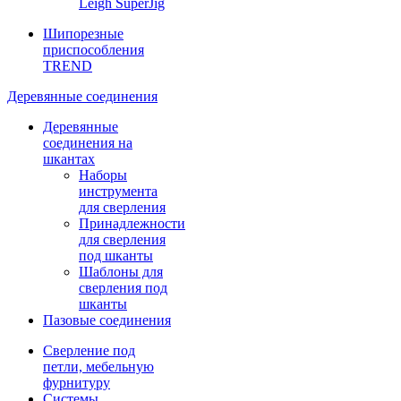
Leigh SuperJig
Шипорезные
приспособления
TREND
Деревянные соединения
Деревянные
соединения на
шкантах
Наборы
инструмента
для сверления
Принадлежности
для сверления
под шканты
Шаблоны для
сверления под
шканты
Пазовые соединения
Сверление под
петли, мебельную
фурнитуру
Системы