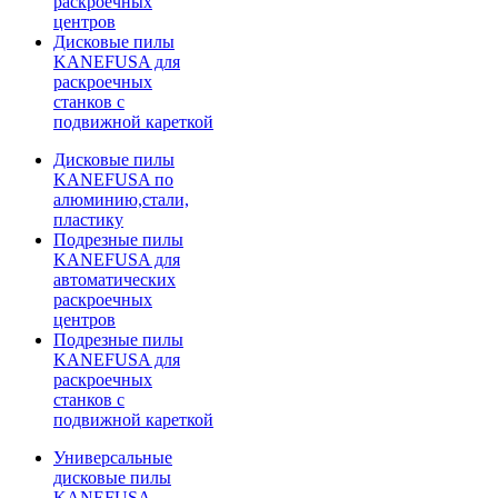
раскроечных
центров
Дисковые пилы
KANEFUSA для
раскроечных
станков с
подвижной кареткой
Дисковые пилы
KANEFUSA по
алюминию,стали,
пластику
Подрезные пилы
KANEFUSA для
автоматических
раскроечных
центров
Подрезные пилы
KANEFUSA для
раскроечных
станков с
подвижной кареткой
Универсальные
дисковые пилы
KANEFUSA