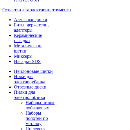
Оснастка для электроинструмента
Алмазные диски
Биты, держатели,
адаптеры
Керамические
насадки
Металические
щетки
Миксеры
Насадки SDS
Нейлоновые щетки
Ножи для
электрорубанка
Отрезные диски
Пилки для
электролобзика
Наборы пилок
лобзиковых
Наборы
полотен по
металлу
По дереву,