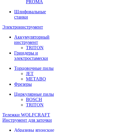
PROMA
Шлифовальные
станки
Электроинструмент
Аккумуляторный
инструмент
TRITON
Гриндеры и
электростамески
Торцовочные пилы
JET
METABO
Фрезеры
Циркулярные пилы
BOSCH
TRITON
Тележки WOLFCRAFT
Инструмент для заточки
Абразивы японские