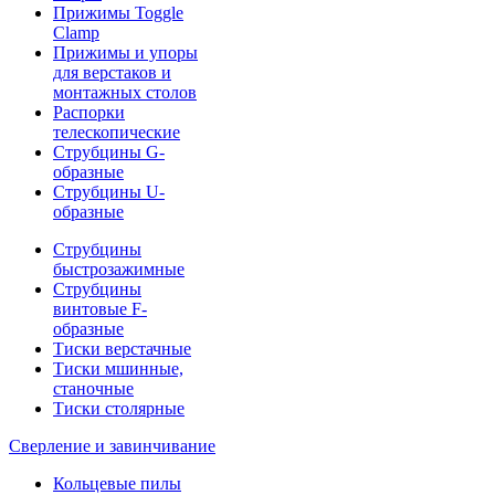
Прижимы Toggle
Clamp
Прижимы и упоры
для верстаков и
монтажных столов
Распорки
телескопические
Струбцины G-
образные
Струбцины U-
образные
Струбцины
быстрозажимные
Струбцины
винтовые F-
образные
Тиски верстачные
Тиски мшинные,
станочные
Тиски столярные
Сверление и завинчивание
Кольцевые пилы