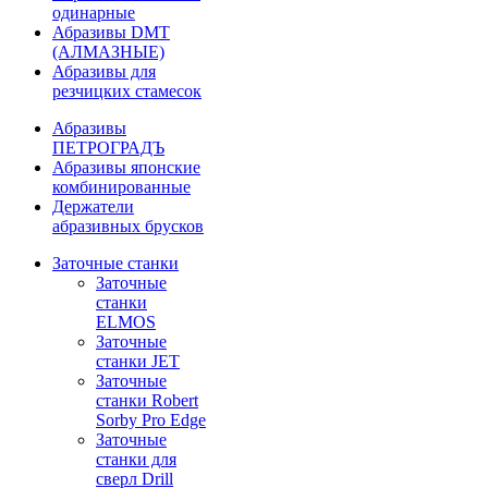
одинарные
Абразивы DMT
(АЛМАЗНЫЕ)
Абразивы для
резчицких стамесок
Абразивы
ПЕТРОГРАДЪ
Абразивы японские
комбинированные
Держатели
абразивных брусков
Заточные станки
Заточные
станки
ELMOS
Заточные
станки JET
Заточные
станки Robert
Sorby Pro Edge
Заточные
станки для
сверл Drill