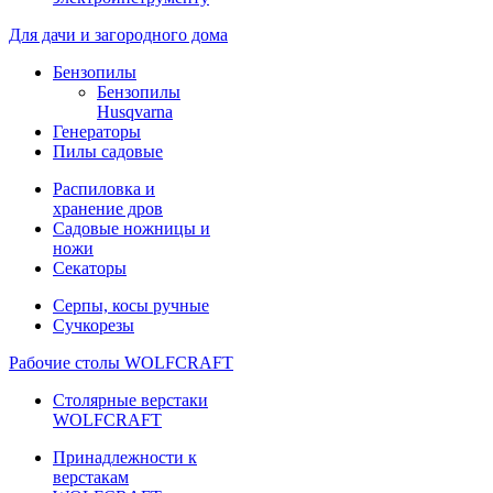
Для дачи и загородного дома
Бензопилы
Бензопилы
Husqvarna
Генераторы
Пилы садовые
Распиловка и
хранение дров
Садовые ножницы и
ножи
Секаторы
Серпы, косы ручные
Сучкорезы
Рабочие столы WOLFCRAFT
Столярные верстаки
WOLFCRAFT
Принадлежности к
верстакам