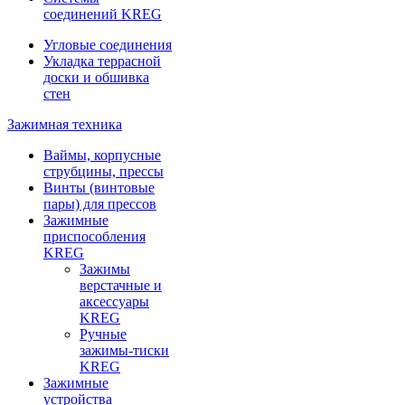
соединений KREG
Угловые соединения
Укладка террасной
доски и обшивка
стен
Зажимная техника
Ваймы, корпусные
струбцины, прессы
Винты (винтовые
пары) для прессов
Зажимные
приспособления
KREG
Зажимы
верстачные и
аксессуары
KREG
Ручные
зажимы-тиски
KREG
Зажимные
устройства