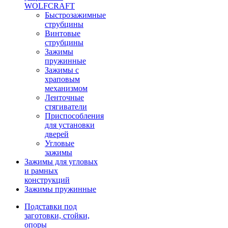
WOLFCRAFT
Быстрозажимные
струбцины
Винтовые
струбцины
Зажимы
пружинные
Зажимы с
храповым
механизмом
Ленточные
стягиватели
Приспособления
для установки
дверей
Угловые
зажимы
Зажимы для угловых
и рамных
конструкций
Зажимы пружинные
Подставки под
заготовки, стойки,
опоры