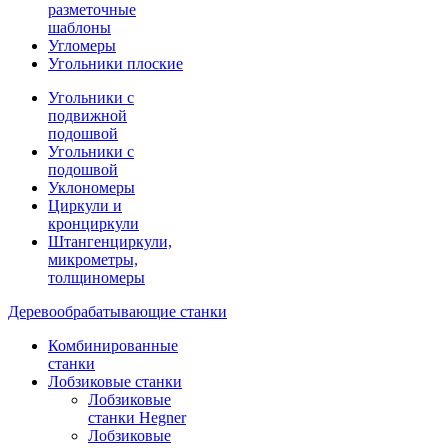
разметочные
шаблоны
Угломеры
Угольники плоские
Угольники с
подвижной
подошвой
Угольники с
подошвой
Уклономеры
Циркули и
кронциркули
Штангенциркули,
микрометры,
толщиномеры
Деревообрабатывающие станки
Комбинированные
станки
Лобзиковые станки
Лобзиковые
станки Hegner
Лобзиковые