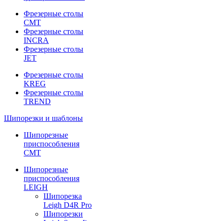
Фрезерные столы
CMT
Фрезерные столы
INCRA
Фрезерные столы
JET
Фрезерные столы
KREG
Фрезерные столы
TREND
Шипорезки и шаблоны
Шипорезные
приспособления
CMT
Шипорезные
приспособления
LEIGH
Шипорезка
Leigh D4R Pro
Шипорезки