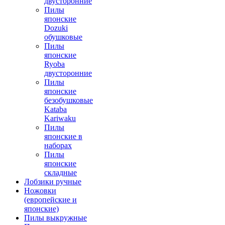
двусторонние
Пилы
японские
Dozuki
обушковые
Пилы
японские
Ryoba
двусторонние
Пилы
японские
безобушковые
Kataba
Kariwaku
Пилы
японские в
наборах
Пилы
японские
складные
Лобзики ручные
Ножовки
(европейские и
японские)
Пилы выкружные