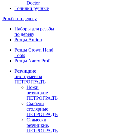
Doctor
Точилки ручные
Резьба по дереву
Наборы для резьбы
по дереву
Резцы Auriou
Резцы Crown Hand
Tools
Резцы Narex Profi
Резчицкие
инструменты
ПЕТРОГРАДЪ
Ножи
резчицкие
ПЕТРОГРАДЪ
Скобели
столярные
ПЕТРОГРАДЪ
Стамески
резчицкие,
ПЕТРОГРАДЪ