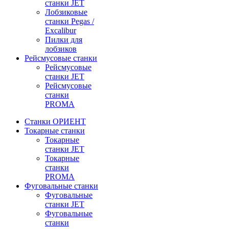
станки JET
Лобзиковые
станки Pegas /
Excalibur
Пилки для
лобзиков
Рейсмусовые станки
Рейсмусовые
станки JET
Рейсмусовые
станки
PROMA
Станки ОРИЕНТ
Токарные станки
Toкарные
станки JET
Токарные
станки
PROMA
Фуговальные станки
Фуговальные
станки JET
Фуговальные
станки