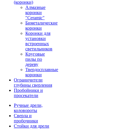
(коронки)
Алмазные
коронки
"Ceramic"
Биметалические
коронки
Коронки для
установки
встроенных
светильников
Круговые
пилы по
дереву
Твердосплавные
коронки
Ограничители
глубины сверления
Пробойники и
просекатели
Ручные дрели,
коловороты
Сверла и
пробочники
Стойки для дрели