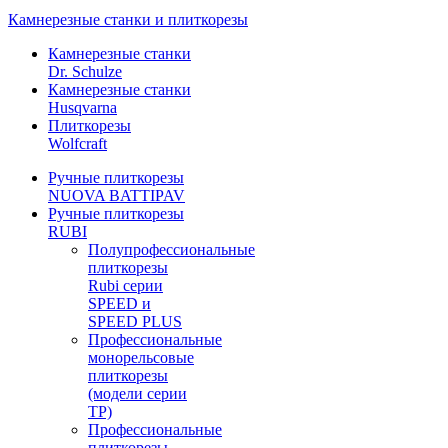
Камнерезные станки и плиткорезы
Камнерезные станки
Dr. Schulze
Камнерезные станки
Husqvarna
Плиткорезы
Wolfcraft
Ручные плиткорезы
NUOVA BATTIPAV
Ручные плиткорезы
RUBI
Полупрофессиональные
плиткорезы
Rubi серии
SPEED и
SPEED PLUS
Профессиональные
монорельсовые
плиткорезы
(модели серии
TP)
Профессиональные
плиткорезы