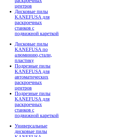
раскроечных
центров
Дисковые пилы
KANEFUSA для
раскроечных
станков с
подвижной кареткой
Дисковые пилы
KANEFUSA по
алюминию,стали,
пластику
Подрезные пилы
KANEFUSA для
автоматических
раскроечных
центров
Подрезные пилы
KANEFUSA для
раскроечных
станков с
подвижной кареткой
Универсальные
дисковые пилы
KANEFUSA