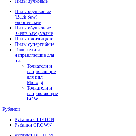
Пилы лучковые
Пилы обушковые
(Back Saw)
европейские
Пилы обушковые
(Gents Saw) малые
Пилы плотницкие
Пилы супергибкие
Толкатели и
направляющие для
пил
Толкатели и
напрвляющие
для пил
Microjig
Толкатели и
направляющие
BOW
Рубанки
Рубанки CLIFTON
Рубанки CROWN
Рубанки DICTUM