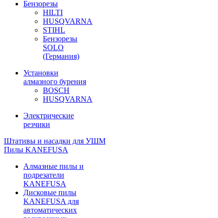
Бензорезы
HILTI
HUSQVARNA
STIHL
Бензорезы
SOLO
(Германия)
Установки
алмазного бурения
BOSCH
HUSQVARNA
Электрические
резчики
Штативы и насадки для УШМ
Пилы KANEFUSA
Алмазные пилы и
подрезатели
KANEFUSA
Дисковые пилы
KANEFUSA для
автоматических