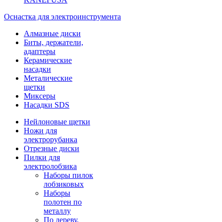
Оснастка для электроинструмента
Алмазные диски
Биты, держатели,
адаптеры
Керамические
насадки
Металические
щетки
Миксеры
Насадки SDS
Нейлоновые щетки
Ножи для
электрорубанка
Отрезные диски
Пилки для
электролобзика
Наборы пилок
лобзиковых
Наборы
полотен по
металлу
По дереву,