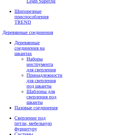
Leigh SuperJig
Шипорезные
приспособления
TREND
Деревянные соединения
Деревянные
соединения на
шкантах
Наборы
инструмента
для сверления
Принадлежности
для сверления
под шканты
Шаблоны для
сверления под
шканты
Пазовые соединения
Сверление под
петли, мебельную
фурнитуру
Системы