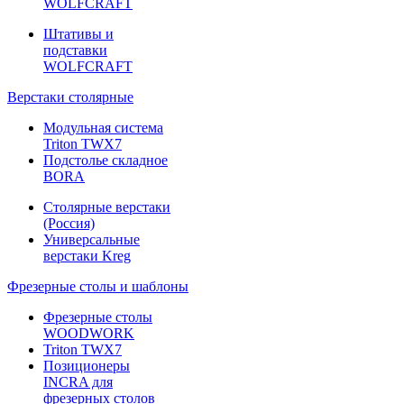
WOLFCRAFT
Штативы и
подставки
WOLFCRAFT
Верстаки столярные
Модульная система
Triton TWX7
Подстолье складное
BORA
Столярные верстаки
(Россия)
Универсальные
верстаки Kreg
Фрезерные столы и шаблоны
Фрезерные столы
WOODWORK
Triton TWX7
Позиционеры
INCRA для
фрезерных столов