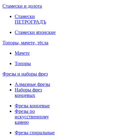
Стамески и долота
Стамески
ПЕТРОГРАДЪ
Стамески японские
Топоры, мачете, тёсла
Мачете
Топоры
Фрезы и наборы фрез
Алмазные фрезы
Наборы фрез
концевых
Фрезы концевые
Фрезы по
искусственному
камню
Фрезы спиральные