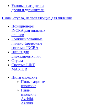
Угловые насадки на
дрели и удлинители
Пилы, стусла, направляющие для пиления
Позиционеры
INCRA для пильных
станков
Комбинированные
пильно-фрезерные
системы INCRA
Шины для
циркулярных пил
Стусла
Система LINE
MASTER
Пилы японские
Пилы садовые
японские
Пилы
японские
Azebiki,
Azehiki