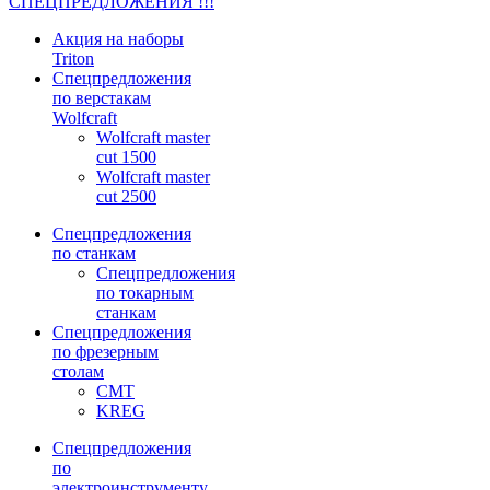
СПЕЦПРЕДЛОЖЕНИЯ !!!
Акция на наборы
Triton
Спецпредложения
по верстакам
Wolfcraft
Wolfcraft master
cut 1500
Wolfcraft master
cut 2500
Спецпредложения
по станкам
Спецпредложения
по токарным
станкам
Спецпредложения
по фрезерным
столам
CMT
KREG
Спецпредложения
по
электроинструменту