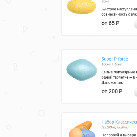
20мг
Быстрое наступлени
совместимость с ал
от 65
Р
Super P-force
100мг + 60мг
Самые популярные 
одной таблетке — Ви
Дапоксетин.
от 200
Р
Набор Классичес
(2x100мг, 4x20мг)
Попробуй и выбери