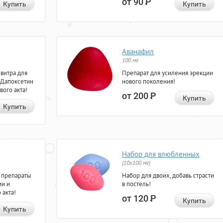
от 90
Р
Купить
Купить
Аванафил
100 мг
евитра для
Препарат для усиления эрекции
 Дапоксетин
нового поколения!
вого акта!
от 200
Р
Купить
Купить
Набор для влюбленных
(10х100 мг)
 препараты
Набор для двоих, добавь страсти
ии и
в постель!
 акта!
от 120
Р
Купить
Купить