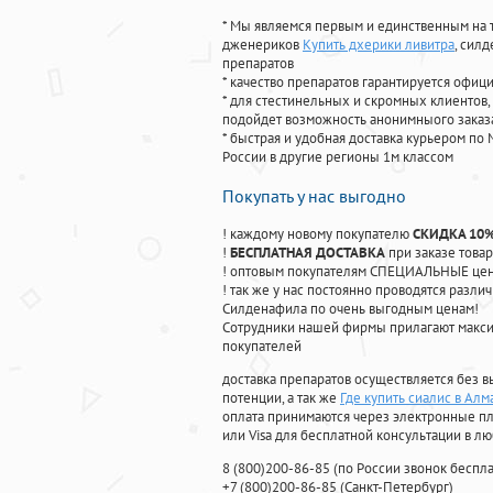
* Мы являемся первым и единственным на 
дженериков
Купить дхерики ливитра
, сил
препаратов
* качество препаратов гарантируется офи
* для стестинельных и скромных клиентов,
подойдет возможность анонимныого заказа
* быстрая и удобная доставка курьером по 
России в другие регионы 1м классом
Покупать у нас выгодно
! каждому новому покупателю
СКИДКА 10
!
БЕСПЛАТНАЯ ДОСТАВКА
при заказе товар
! оптовым покупателям СПЕЦИАЛЬНЫЕ цены
! так же у нас постоянно проводятся раз
Силденафила по очень выгодным ценам!
Cотрудники нашей фирмы прилагают макси
покупателей
доставка препаратов осуществляется без в
потенции, а так же
Где купить сиалис в Алм
оплата принимаются через электронные пл
или Visa для бесплатной консультации в л
8
(800
)200-86-85
(
по России звонок беспла
+7
(800
)200-86-85
(
Санкт-Петербург)