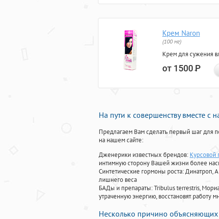
Крем Naron
(100 мг)
Крем для сужения в
от 1500
Р
На пути к совершенству вместе с 
Предлагаем Вам сделать первый шаг для п
на нашем сайте:
Дженерики известных брендов:
Курсовой 
интимную сторону Вашей жизни более на
Синтетические гормоны роста
: Динатроп, 
лишнего веса
БАДы и препараты:
Tribulus terrestris, М
утраченную энергию, восстановят работу мн
Несколько причино объясняющих 