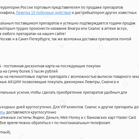
территории России торговым представителем по продаже препаратов
денафила
,
Левитра 10 побочные действия
и дистрибьютором других известных
циальным поставщиком препаратов и успешно подтверждается годами продаж
 которым трудно произнести название Виагра или Сиалис в аптеке вслух,
 любого препаратан на нашем сайте!
Москве и в Санкт-Петербурге, так же возможна доставка препаратов почтой
%
- постоянная дисконтная карта на последующие покупки
а на сумму более 5 тысяч рублей
 на мелкооптовые партии препарата с возможностью выписки товарного чек
личные АКЦИИ позволяющие покупать дженерики Левитры, Сиалиса и
мальные усилия, чтобы сделать приобретение препаратов удобным для
ыходных дней круглосуточно. Для VIP клиентов: Сиалис и другие препараты дл
аты
доставляются круглосуточно
атежные системы Яндекс Деньги, Web Money и с банковских карт Master Card
юбое время можно обратиться
»
по многоканальным телефонам:
тный),