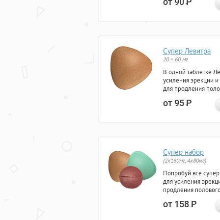
от 90
Р
Супер Левитра
20 + 60 мг
В одной таблетке Л
усиления эрекции и
для продления поло
от 95
Р
Супер набор
(2х160мг, 4х80мг)
Попробуй все супер
для усиления эрекц
продления полового
от 158
Р