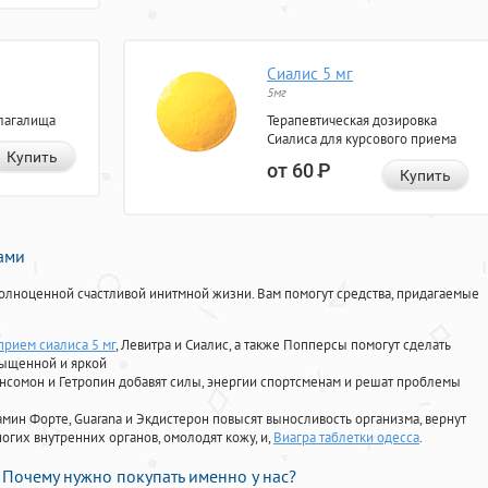
Сиалис 5 мг
5мг
лагалища
Терапевтическая дозировка
Сиалиса для курсового приема
Купить
от 60
Р
Купить
нами
олноценной счастливой инитмной жизни. Вам помогут средства, придагаемые
прием сиалиса 5 мг
, Левитра и Сиалис, а также Попперсы помогут сделать
сыщенной и яркой
Ансомон и Гетропин добавят силы, энергии спортсменам и решат проблемы
ориамин Форте, Guarana и Экдистерон повысят выносливость организма, вернут
огих внутренних органов, омолодят кожу, и,
Виагра таблетки одесса
.
Почему нужно покупать именно у нас?