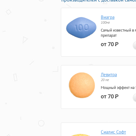
Виагра
100мг
Самый известный в 
препарат
от 70
Р
Левитра
20 мг
Мощный эффект на 5
от 70
Р
Сиалис Софт