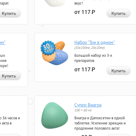
арат.
вкус!
от 117
Р
Купить
Купить
ом"
Набор "Три в одном"
(10x100мг, 20x20мг)
ных
Большой набор из 3-х
ения
препаратов.
боре!
от 117
Р
Купить
Купить
Супер Виагра
100 + 60 мг
 36 часов и
Виагра и Дапоксетин в одной
 акта в
таблетке. Усиление эрекции и
продление полового акта!