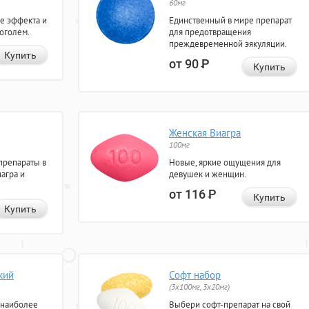
60мг
е эффекта и
Единственный в мире препарат
коголем.
для предотвращения
преждевременной эякуляции.
Купить
от 90
Р
Купить
Женская Виагра
100мг
препараты в
Новые, яркие ощущения для
агра и
девушек и женщин.
от 116
Р
Купить
Купить
кий
Софт набор
(3x100мг, 3x20мг)
 наиболее
Выбери софт-препарат на свой