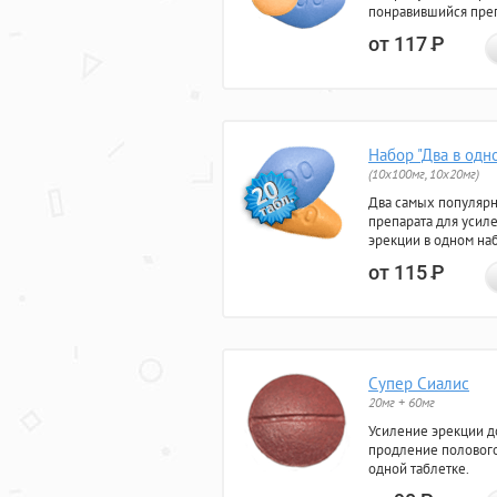
понравившийся преп
от 117
Р
Набор "Два в одн
(10x100мг, 10x20мг)
Два самых популяр
препарата для усил
эрекции в одном на
от 115
Р
Супер Сиалис
20мг + 60мг
Усиление эрекции до
продление полового
одной таблетке.